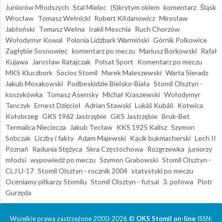
Juniorów Młodszych
Stal Mielec
(S)krytym okiem
komentarz
Śląsk
Wrocław
Tomasz Wełnicki
Robert Kiłdanowicz
Mirosław
Jabłoński
Tomasz Wełna
Irakli Meschia
Ruch Chorzów
Wołodymyr Kowal
Polonia Lidzbark Warmiński
Górnik Polkowice
Zagłębie Sosnowiec
komentarz po meczu
Mariusz Borkowski
Rafał
Kujawa
Jarosław Ratajczak
Polsat Sport
Komentarz po meczu
MKS Kluczbork
Socios Stomil
Marek Maleszewski
Warta Sieradz
Jakub Mosakowski
Podbeskidzie Bielsko-Biała
Stomil Olsztyn -
koszykówka
Tomasz Asensky
Michał Kraszewski
Wołodymyr
Tanczyk
Ernest Dzięcioł
Adrian Stawski
Lukáš Kubáň
Kotwica
Kołobrzeg
GKS 1962 Jastrzębie
GKS Jastrzębie
Bruk-Bet
Termalica Nieciecza
Jakub Tecław
KKS 1925 Kalisz
Szymon
Sobczak
Liczby i fakty
Adam Majewski
Kącik bukmacherski
Lech II
Poznań
Radunia Stężyca
Skra Częstochowa
Rozgrzewka
juniorzy
młodsi
wypowiedź po meczu
Szymon Grabowski
Stomil Olsztyn -
CLJ U-17
Stomil Olsztyn - rocznik 2004
statystyki po meczu
Oceniamy piłkarzy Stomilu
Stomil Olsztyn - futsal
3. połowa
Piotr
Gurzęda
Wszelkie prawa zastrzeżone 2000-2026 ©
OKS Stomil on-line
ISSN: