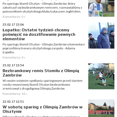
Po sparingu Stomil Olsztyn - Olimpia Zambrów, który
zakończył się bezbramkowym remisem, rozmawialiśmy z
pomocnikiem olsztyńskiego klubu Łukaszem Jeglińskim.
Komentarzy: 0 »
25.02.17 15:06
Łopatko: Ostatni tydzień chcemy
poświęcić na doszlifowanie pewnych
elementów
Po sparingu Stomil Olsztyn - Olimpia Zambrów o komentarz
poprosiliśmy trenera olsztyńskiego zespołu - Adama
Łopatko.
Komentarzy: 0 »
25.02.17 13:54
Bezbramkowy remis Stomilu z Olimpią
Zambrów
W swoim ostatnim spotkaniu sparingowym przed startem
rundy rewanżowej Stomil Olsztyn bezbramkowo
zremisował z drugoligową Olimpią Zambrów.
Komentarzy: 16 »
22.02.17 12:51
W sobotę sparing z Olimpią Zambrów w
Olsztynie
Piłkarze Stomilu Olsztyn w sobotę rozegrają sparingowe