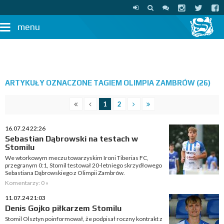
menu
ARTYKUŁY OZNACZONE TAGIEM OLIMPIA ZAMBRÓW (26)
1
2
16.07.24 22:26
Sebastian Dąbrowski na testach w
Stomilu
We wtorkowym meczu towarzyskim Ironi Tiberias FC,
przegranym 0:1, Stomil testował 20-letniego skrzydłowego
Sebastiana Dąbrowskiego z Olimpii Zambrów.
Komentarzy: 0 »
11.07.24 21:03
Denis Gojko piłkarzem Stomilu
Stomil Olsztyn poinformował, że podpisał roczny kontrakt z