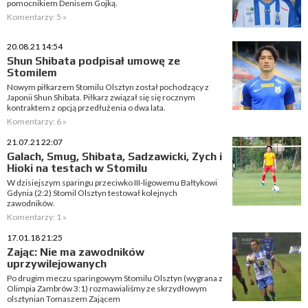
pomocnikiem Denisem Gojką.
Komentarzy: 5 »
20.08.21 14:54
Shun Shibata podpisał umowę ze
Stomilem
Nowym piłkarzem Stomilu Olsztyn został pochodzący z
Japonii Shun Shibata. Piłkarz związał się się rocznym
kontraktem z opcją przedłużenia o dwa lata.
Komentarzy: 6 »
21.07.21 22:07
Galach, Smug, Shibata, Sadzawicki, Zych i
Hioki na testach w Stomilu
W dzisiejszym sparingu przeciwko III-ligowemu Bałtykowi
Gdynia (2:2) Stomil Olsztyn testował kolejnych
zawodników.
Komentarzy: 1 »
17.01.18 21:25
Zając: Nie ma zawodników
uprzywilejowanych
Po drugim meczu sparingowym Stomilu Olsztyn (wygrana z
Olimpia Zambrów 3:1) rozmawialiśmy ze skrzydłowym
olsztynian Tomaszem Zającem