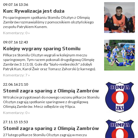
09.07.16 13:36
Kun: Rywalizacja jest duża
Po sparingowym spotkaniu Stomilu Olsztyn z Olimpią
Zambrów rozmawialiśmy z pomocnikiem olsztyńskiego
zespołu Patrykiem Kunem.
Komentarzy: 0 »
09.07.16 12:43
Kolejny wygrany sparing Stomilu
Piłkarze Stomilu Olsztyn wygrali w kolejnym meczu
sparingowym. Tym razem pokonali drugoligową Olimpię
Zambrów 3:1 (1:0). Gole dla "biało-niebieskich" zdobyli
Patryk Kun, Karol Żwir oraz Tomasz Zahorski (z karnego).
Komentarzy: 7 »
22.06.16 21:10
Stomil zagra sparing z Olimpią Zambrów
W trakcie przygotowań do nowego sezonu piłkarze Stomilu
Olsztyn zagrają spotkanie sparingowe z drugoligową
Olimpią Zambrów. Mecz odbędzie się 9 lipca.
Komentarzy: 0 »
27.11.15 15:53
Stomil zagra sparing z Olimpią Zambrów
27 lutego piłkarze Stomilu Olsztyn zagrają w meczu