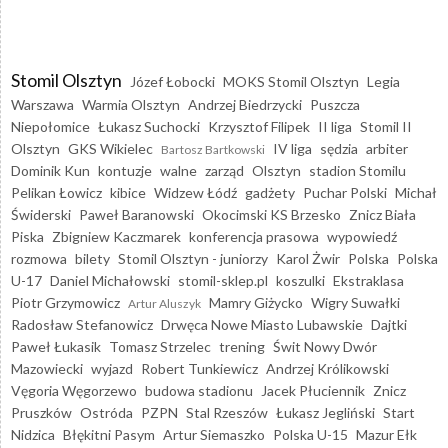
Stomil Olsztyn
Józef Łobocki
MOKS Stomil Olsztyn
Legia
Warszawa
Warmia Olsztyn
Andrzej Biedrzycki
Puszcza
Niepołomice
Łukasz Suchocki
Krzysztof Filipek
II liga
Stomil II
Olsztyn
GKS Wikielec
IV liga
sędzia
arbiter
Bartosz Bartkowski
Dominik Kun
kontuzje
walne
zarząd
Olsztyn
stadion Stomilu
Pelikan Łowicz
kibice
Widzew Łódź
gadżety
Puchar Polski
Michał
Świderski
Paweł Baranowski
Okocimski KS Brzesko
Znicz Biała
Piska
Zbigniew Kaczmarek
konferencja prasowa
wypowiedź
rozmowa
bilety
Stomil Olsztyn - juniorzy
Karol Żwir
Polska
Polska
U-17
Daniel Michałowski
stomil-sklep.pl
koszulki
Ekstraklasa
Piotr Grzymowicz
Mamry Giżycko
Wigry Suwałki
Artur Aluszyk
Radosław Stefanowicz
Drwęca Nowe Miasto Lubawskie
Dajtki
Paweł Łukasik
Tomasz Strzelec
trening
Świt Nowy Dwór
Mazowiecki
wyjazd
Robert Tunkiewicz
Andrzej Królikowski
Vęgoria Węgorzewo
budowa stadionu
Jacek Płuciennik
Znicz
Pruszków
Ostróda
PZPN
Stal Rzeszów
Łukasz Jegliński
Start
Nidzica
Błękitni Pasym
Artur Siemaszko
Polska U-15
Mazur Ełk