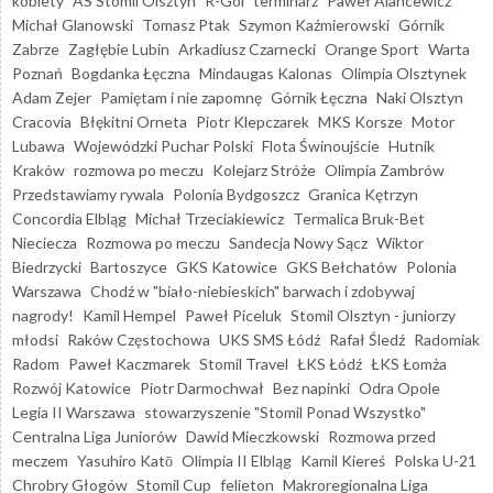
kobiety
AS Stomil Olsztyn
R-Gol
terminarz
Paweł Alancewicz
Michał Glanowski
Tomasz Ptak
Szymon Kaźmierowski
Górnik
Zabrze
Zagłębie Lubin
Arkadiusz Czarnecki
Orange Sport
Warta
Poznań
Bogdanka Łęczna
Mindaugas Kalonas
Olimpia Olsztynek
Adam Zejer
Pamiętam i nie zapomnę
Górnik Łęczna
Naki Olsztyn
Cracovia
Błękitni Orneta
Piotr Klepczarek
MKS Korsze
Motor
Lubawa
Wojewódzki Puchar Polski
Flota Świnoujście
Hutnik
Kraków
rozmowa po meczu
Kolejarz Stróże
Olimpia Zambrów
Przedstawiamy rywala
Polonia Bydgoszcz
Granica Kętrzyn
Concordia Elbląg
Michał Trzeciakiewicz
Termalica Bruk-Bet
Nieciecza
Rozmowa po meczu
Sandecja Nowy Sącz
Wiktor
Biedrzycki
Bartoszyce
GKS Katowice
GKS Bełchatów
Polonia
Warszawa
Chodź w "biało-niebieskich" barwach i zdobywaj
nagrody!
Kamil Hempel
Paweł Piceluk
Stomil Olsztyn - juniorzy
młodsi
Raków Częstochowa
UKS SMS Łódź
Rafał Śledź
Radomiak
Radom
Paweł Kaczmarek
Stomil Travel
ŁKS Łódź
ŁKS Łomża
Rozwój Katowice
Piotr Darmochwał
Bez napinki
Odra Opole
Legia II Warszawa
stowarzyszenie "Stomil Ponad Wszystko"
Centralna Liga Juniorów
Dawid Mieczkowski
Rozmowa przed
meczem
Yasuhiro Katō
Olimpia II Elbląg
Kamil Kiereś
Polska U-21
Chrobry Głogów
Stomil Cup
felieton
Makroregionalna Liga