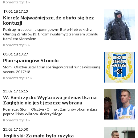
Komentarzy: 1 »
17.01.18 17:13
Kiereś: Najważniejsze, że obyło się bez
kontuzji
Po drugim spotkaniu sparingowym Biało-Niebieskich z
Olimpią Zambrów (3:1)rozmawialiśmy z trenerem Stomilu
Kamilem Kieresiem.
Komentarzy: 2 »
08.01.18 13:27
Plan sparingów Stomilu
Stomil Olsztyn ustalił plan sparingów przed rundą wiosenną
sezonu 2017/18.
Komentarzy: 15 »
25.02.17 16:15
W. Biedrzycki: Wyjściowa jedenastka na
Zagłębie nie jest jeszcze wybrana
Po meczu Stomil Olsztyn - Olimpia Zambrów o komentarz
poprosiliśmy Wiktora Biedrzyckiego.
Komentarzy: 1 »
25.02.17 15:50
Jegliński: Za mało było ryzyka