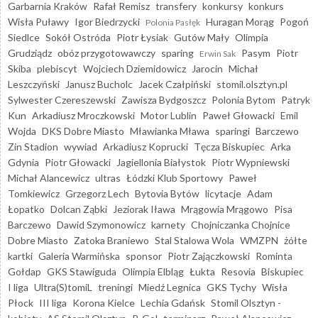
Garbarnia Kraków
Rafał Remisz
transfery
konkursy
konkurs
Wisła Puławy
Igor Biedrzycki
Huragan Morąg
Pogoń
Polonia Pasłęk
Siedlce
Sokół Ostróda
Piotr Łysiak
Gutów Mały
Olimpia
Grudziądz
obóz przygotowawczy
sparing
Pasym
Piotr
Erwin Sak
Skiba
plebiscyt
Wojciech Dziemidowicz
Jarocin
Michał
Leszczyński
Janusz Bucholc
Jacek Czałpiński
stomil.olsztyn.pl
Sylwester Czereszewski
Zawisza Bydgoszcz
Polonia Bytom
Patryk
Kun
Arkadiusz Mroczkowski
Motor Lublin
Paweł Głowacki
Emil
Wojda
DKS Dobre Miasto
Mławianka Mława
sparingi
Barczewo
Zin Stadion
wywiad
Arkadiusz Koprucki
Tęcza Biskupiec
Arka
Gdynia
Piotr Głowacki
Jagiellonia Białystok
Piotr Wypniewski
Michał Alancewicz
ultras
Łódzki Klub Sportowy
Paweł
Tomkiewicz
Grzegorz Lech
Bytovia Bytów
licytacje
Adam
Łopatko
Dolcan Ząbki
Jeziorak Iława
Mrągowia Mrągowo
Pisa
Barczewo
Dawid Szymonowicz
karnety
Chojniczanka Chojnice
Dobre Miasto
Zatoka Braniewo
Stal Stalowa Wola
WMZPN
żółte
kartki
Galeria Warmińska
sponsor
Piotr Zajączkowski
Rominta
Gołdap
GKS Stawiguda
Olimpia Elbląg
Łukta
Resovia
Biskupiec
I liga
Ultra(S)tomiL
treningi
Miedź Legnica
GKS Tychy
Wisła
Płock
III liga
Korona Kielce
Lechia Gdańsk
Stomil Olsztyn -