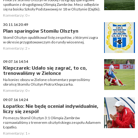
spotkanie z drugoligową Olimpią Zambrów. Mecz odbędzie
się na boisku Szkoły Podstawowej nr 18 w Olsztynie (Dajtki).
Komentarzy: 0 »
30.11.16 20:49
Plan sparingów Stomilu Olsztyn
Stomil Olsztyn opublikował listę zespołów, z którymi zagra
w okresie przygotowawczym do rundy wiosennej.
Komentarzy: 2 »
09.07.16 14:54
Klepczarek: Udało się zagrać, to co,
trenowaliśmy w Zielonce
Na koniec obozu w Zielone o komentarz poprosiliśmy
obrońcę Stomilu Olsztyn Piotra Klepczarka.
Komentarzy: 0 »
09.07.16 14:24
Łopatko: Nie będę oceniał indywidualnie,
liczy się zespół
Po meczu Stomil Olsztyn 3:1 Olimpia Zambrów
rozmawialiśmy z trenerem olsztyńskiego zespołu Adamem
Łopatko.
Komentarzy: 1 »