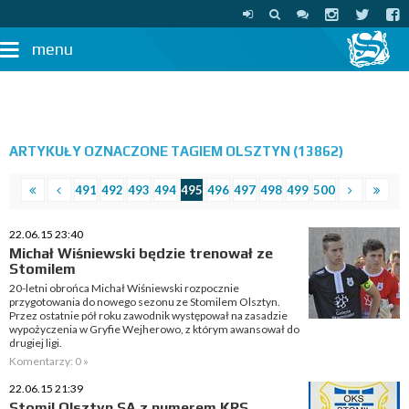
menu
ARTYKUŁY OZNACZONE TAGIEM OLSZTYN (13862)
491
492
493
494
495
496
497
498
499
500
22.06.15 23:40
Michał Wiśniewski będzie trenował ze
Stomilem
20-letni obrońca Michał Wiśniewski rozpocznie
przygotowania do nowego sezonu ze Stomilem Olsztyn.
Przez ostatnie pół roku zawodnik występował na zasadzie
wypożyczenia w Gryfie Wejherowo, z którym awansował do
drugiej ligi.
Komentarzy: 0 »
22.06.15 21:39
Stomil Olsztyn SA z numerem KRS