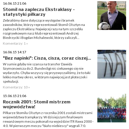
16.06.15 21:06
Stomil na zapleczu Ekstraklasy -
statystyki piłkarzy
Zebraliśmy dane dotyczące występów i bramek
zawodników, którzy reprezentowali Stomil Olsztyn na
zapleczu Ekstraklasy. Najwięcej razy na tym szczeblu
rozgrywkowym nasz klub reprezentowali Andrzej
Biedrzycki i Bogdan Michalewski, którzy zaliczyli...
Komentarzy: 1 »
16.06.15 14:17
"Bez napinki": Cisza, cisza, coraz ciszej...
W sumie gdyby nie szansa na transfer Dawida
Szymonowicza do 2. Bundesligi nic ciekawego się nie
wydarzyło. Chyba wszyscy się przyzwyczailiśmy, że to taki
lekko martwy okres, w którym najwięcej jest ploteczek i
spekulacji.
Komentarzy: 10 »
15.06.15 21:06
Rocznik 2001: Stomil mistrzem
województwa!
Piłkarze Stomilu Olsztyn z rocznika 2001 zostali mistrzami
województwa trampkarzy. W dzisiejszym finałowym
rewanżowym meczu pokonali na wyjeździe ITR Iława 2000 -
4:0. W pierwszym meczu "biało-niebiescy" wygrali 7:0.