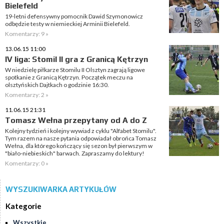
Bielefeld
19-letni defensywny pomocnik Dawid Szymonowicz
odbędzie testy w niemieckiej Arminii Bielefeld.
Komentarzy: 9 »
13.06.15 11:00
IV liga: Stomil II gra z Granicą Kętrzyn
W niedzielę piłkarze Stomilu II Olsztyn zagrają ligowe
spotkanie z Granicą Kętrzyn. Początek meczu na
olsztyńskich Dajtkach o godzinie 16:30.
Komentarzy: 2 »
11.06.15 21:31
Tomasz Wełna przepytany od A do Z
Kolejny tydzień i kolejny wywiad z cyklu "Alfabet Stomilu".
Tym razem na nasze pytania odpowiadał obrońca Tomasz
Wełna, dla którego kończący się sezon był pierwszym w
"biało-niebieskich" barwach. Zapraszamy do lektury!
Komentarzy: 0 »
WYSZUKIWARKA ARTYKUŁÓW
Kategorie
Wszystkie