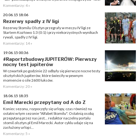
Komentarzy: 4 »
20.06.15 18:06
Rezerwy spadły z IV ligi
Rezerwy Stomilu Olsztyn przegrały w meczu IV ligi ze
Startem Kozłowo 1:3 (0:1) i przy niekorzystnych wynikach
rywali, spadły z IV ligi.
Komentarzy: 14 »
19.06.15 00:36
#RaportzbudowyJUPITERÓW: Pierwszy
nocny test jupiterów
W czwartek po godzinie 22 odbyły się pierwsze nocne testy
olsztyńskich jupiterów, które świeciły w pewnym
momencie o sile 2600 luksów.
Komentarzy: 20 »
18.06.15 18:35
Emil Marecki przepytany od A do Z
Koniec sezonu, rozpoczęły się urlopy, czas również na
ostatni w tym sezonie "Alfabet Stomilu". Ostatnią osobą
przepytaną przez nas jest... redaktor naczelny portalu
stomil.olsztyn.pl Emil Marecki. Autor cyklu udaje się na
zasłużony urlop i...
Komentarzy: 5 »