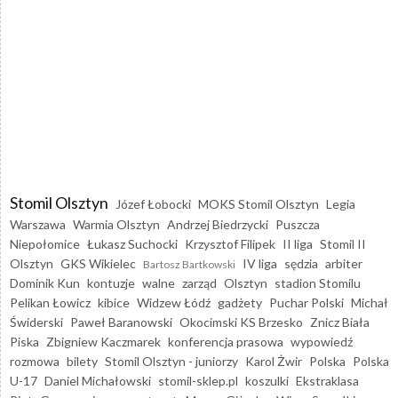
Stomil Olsztyn
Józef Łobocki
MOKS Stomil Olsztyn
Legia
Warszawa
Warmia Olsztyn
Andrzej Biedrzycki
Puszcza
Niepołomice
Łukasz Suchocki
Krzysztof Filipek
II liga
Stomil II
Olsztyn
GKS Wikielec
IV liga
sędzia
arbiter
Bartosz Bartkowski
Dominik Kun
kontuzje
walne
zarząd
Olsztyn
stadion Stomilu
Pelikan Łowicz
kibice
Widzew Łódź
gadżety
Puchar Polski
Michał
Świderski
Paweł Baranowski
Okocimski KS Brzesko
Znicz Biała
Piska
Zbigniew Kaczmarek
konferencja prasowa
wypowiedź
rozmowa
bilety
Stomil Olsztyn - juniorzy
Karol Żwir
Polska
Polska
U-17
Daniel Michałowski
stomil-sklep.pl
koszulki
Ekstraklasa