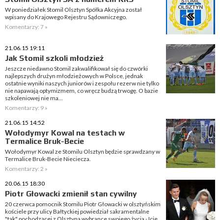
W poniedziałek Stomil Olsztyn Spółka Akcyjna został
wpisany do Krajowego Rejestru Sądowniczego.
Komentarzy: 7 »
21.06.15 19:11
Jak Stomil szkoli młodzież
Jeszcze niedawno Stomil zakwalifikował się do czwórki
najlepszych drużyn młodzieżowych w Polsce, jednak
ostatnie wyniki naszych juniorów i zespołu rezerw nie tylko
nie napawają optymizmem, co wręcz budzą trwogę. O bazie
szkoleniowej nie ma...
Komentarzy: 9 »
21.06.15 14:52
Wołodymyr Kowal na testach w
Termalice Bruk-Becie
Wołodymyr Kowal ze Stomilu Olsztyn będzie sprawdzany w
Termalice Bruk-Becie Nieciecza.
Komentarzy: 2 »
20.06.15 18:30
Piotr Głowacki zmienił stan cywilny
20 czerwca pomocnik Stomilu Piotr Głowacki w olsztyńskim
kościele przy ulicy Bałtyckiej powiedział sakramentalne
"tak" pochodzącej z Olsztyna wybrance swojego życia - Icie.