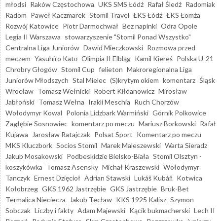
młodsi
Raków Częstochowa
UKS SMS Łódź
Rafał Śledź
Radomiak
Radom
Paweł Kaczmarek
Stomil Travel
ŁKS Łódź
ŁKS Łomża
Rozwój Katowice
Piotr Darmochwał
Bez napinki
Odra Opole
Legia II Warszawa
stowarzyszenie "Stomil Ponad Wszystko"
Centralna Liga Juniorów
Dawid Mieczkowski
Rozmowa przed
meczem
Yasuhiro Katō
Olimpia II Elbląg
Kamil Kiereś
Polska U-21
Chrobry Głogów
Stomil Cup
felieton
Makroregionalna Liga
Juniorów Młodszych
Stal Mielec
(S)krytym okiem
komentarz
Śląsk
Wrocław
Tomasz Wełnicki
Robert Kiłdanowicz
Mirosław
Jabłoński
Tomasz Wełna
Irakli Meschia
Ruch Chorzów
Wołodymyr Kowal
Polonia Lidzbark Warmiński
Górnik Polkowice
Zagłębie Sosnowiec
komentarz po meczu
Mariusz Borkowski
Rafał
Kujawa
Jarosław Ratajczak
Polsat Sport
Komentarz po meczu
MKS Kluczbork
Socios Stomil
Marek Maleszewski
Warta Sieradz
Jakub Mosakowski
Podbeskidzie Bielsko-Biała
Stomil Olsztyn -
koszykówka
Tomasz Asensky
Michał Kraszewski
Wołodymyr
Tanczyk
Ernest Dzięcioł
Adrian Stawski
Lukáš Kubáň
Kotwica
Kołobrzeg
GKS 1962 Jastrzębie
GKS Jastrzębie
Bruk-Bet
Termalica Nieciecza
Jakub Tecław
KKS 1925 Kalisz
Szymon
Sobczak
Liczby i fakty
Adam Majewski
Kącik bukmacherski
Lech II