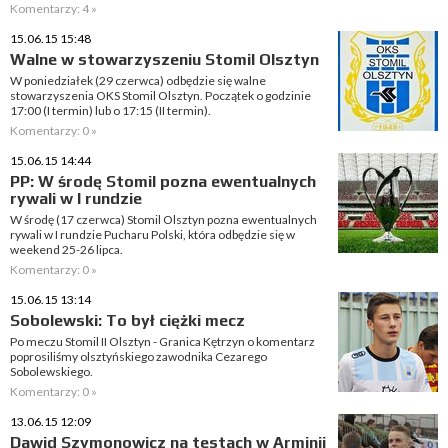
Komentarzy: 4 »
15.06.15 15:48
Walne w stowarzyszeniu Stomil Olsztyn
W poniedziałek (29 czerwca) odbędzie się walne
stowarzyszenia OKS Stomil Olsztyn. Początek o godzinie
17:00 (I termin) lub o 17:15 (II termin).
Komentarzy: 0 »
15.06.15 14:44
PP: W środę Stomil pozna ewentualnych
rywali w I rundzie
W środę (17 czerwca) Stomil Olsztyn pozna ewentualnych
rywali w I rundzie Pucharu Polski, która odbędzie się w
weekend 25-26 lipca.
Komentarzy: 0 »
15.06.15 13:14
Sobolewski: To był ciężki mecz
Po meczu Stomil II Olsztyn - Granica Kętrzyn o komentarz
poprosiliśmy olsztyńskiego zawodnika Cezarego
Sobolewskiego.
Komentarzy: 0 »
13.06.15 12:09
Dawid Szymonowicz na testach w Arminii