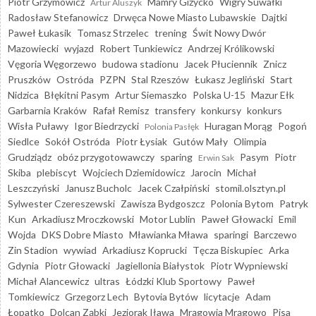
Piotr Grzymowicz
Mamry Giżycko
Wigry Suwałki
Artur Aluszyk
Radosław Stefanowicz
Drwęca Nowe Miasto Lubawskie
Dajtki
Paweł Łukasik
Tomasz Strzelec
trening
Świt Nowy Dwór
Mazowiecki
wyjazd
Robert Tunkiewicz
Andrzej Królikowski
Vęgoria Węgorzewo
budowa stadionu
Jacek Płuciennik
Znicz
Pruszków
Ostróda
PZPN
Stal Rzeszów
Łukasz Jegliński
Start
Nidzica
Błękitni Pasym
Artur Siemaszko
Polska U-15
Mazur Ełk
Garbarnia Kraków
Rafał Remisz
transfery
konkursy
konkurs
Wisła Puławy
Igor Biedrzycki
Huragan Morąg
Pogoń
Polonia Pasłęk
Siedlce
Sokół Ostróda
Piotr Łysiak
Gutów Mały
Olimpia
Grudziądz
obóz przygotowawczy
sparing
Pasym
Piotr
Erwin Sak
Skiba
plebiscyt
Wojciech Dziemidowicz
Jarocin
Michał
Leszczyński
Janusz Bucholc
Jacek Czałpiński
stomil.olsztyn.pl
Sylwester Czereszewski
Zawisza Bydgoszcz
Polonia Bytom
Patryk
Kun
Arkadiusz Mroczkowski
Motor Lublin
Paweł Głowacki
Emil
Wojda
DKS Dobre Miasto
Mławianka Mława
sparingi
Barczewo
Zin Stadion
wywiad
Arkadiusz Koprucki
Tęcza Biskupiec
Arka
Gdynia
Piotr Głowacki
Jagiellonia Białystok
Piotr Wypniewski
Michał Alancewicz
ultras
Łódzki Klub Sportowy
Paweł
Tomkiewicz
Grzegorz Lech
Bytovia Bytów
licytacje
Adam
Łopatko
Dolcan Ząbki
Jeziorak Iława
Mrągowia Mrągowo
Pisa