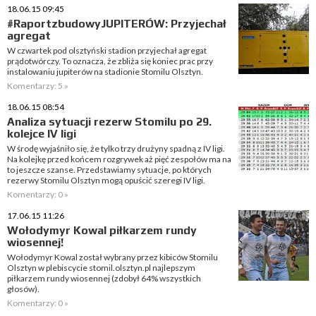
18.06.15 09:45
#RaportzbudowyJUPITERÓW: Przyjechał
agregat
W czwartek pod olsztyński stadion przyjechał agregat
prądotwórczy. To oznacza, że zbliża się koniec prac przy
instalowaniu jupiterów na stadionie Stomilu Olsztyn.
Komentarzy: 5 »
18.06.15 08:54
Analiza sytuacji rezerw Stomilu po 29.
kolejce IV ligi
W środę wyjaśniło się, że tylko trzy drużyny spadną z IV ligi.
Na kolejkę przed końcem rozgrywek aż pięć zespołów ma na
to jeszcze szanse. Przedstawiamy sytuacje, po których
rezerwy Stomilu Olsztyn mogą opuścić szeregi IV ligi.
Komentarzy: 0 »
17.06.15 11:26
Wołodymyr Kowal piłkarzem rundy
wiosennej!
Wołodymyr Kowal został wybrany przez kibiców Stomilu
Olsztyn w plebiscycie stomil.olsztyn.pl najlepszym
piłkarzem rundy wiosennej (zdobył 64% wszystkich
głosów).
Komentarzy: 0 »