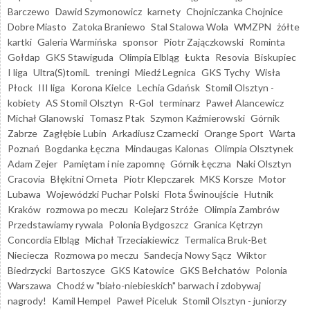
Barczewo
Dawid Szymonowicz
karnety
Chojniczanka Chojnice
Dobre Miasto
Zatoka Braniewo
Stal Stalowa Wola
WMZPN
żółte
kartki
Galeria Warmińska
sponsor
Piotr Zajączkowski
Rominta
Gołdap
GKS Stawiguda
Olimpia Elbląg
Łukta
Resovia
Biskupiec
I liga
Ultra(S)tomiL
treningi
Miedź Legnica
GKS Tychy
Wisła
Płock
III liga
Korona Kielce
Lechia Gdańsk
Stomil Olsztyn -
kobiety
AS Stomil Olsztyn
R-Gol
terminarz
Paweł Alancewicz
Michał Glanowski
Tomasz Ptak
Szymon Kaźmierowski
Górnik
Zabrze
Zagłębie Lubin
Arkadiusz Czarnecki
Orange Sport
Warta
Poznań
Bogdanka Łęczna
Mindaugas Kalonas
Olimpia Olsztynek
Adam Zejer
Pamiętam i nie zapomnę
Górnik Łęczna
Naki Olsztyn
Cracovia
Błękitni Orneta
Piotr Klepczarek
MKS Korsze
Motor
Lubawa
Wojewódzki Puchar Polski
Flota Świnoujście
Hutnik
Kraków
rozmowa po meczu
Kolejarz Stróże
Olimpia Zambrów
Przedstawiamy rywala
Polonia Bydgoszcz
Granica Kętrzyn
Concordia Elbląg
Michał Trzeciakiewicz
Termalica Bruk-Bet
Nieciecza
Rozmowa po meczu
Sandecja Nowy Sącz
Wiktor
Biedrzycki
Bartoszyce
GKS Katowice
GKS Bełchatów
Polonia
Warszawa
Chodź w "biało-niebieskich" barwach i zdobywaj
nagrody!
Kamil Hempel
Paweł Piceluk
Stomil Olsztyn - juniorzy