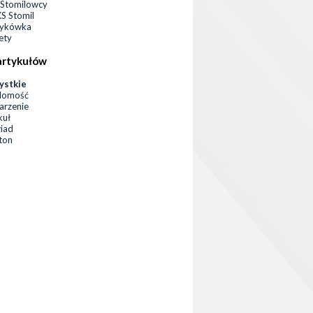
Stomilowcy
 Stomil
zykówka
ety
artykułów
ystkie
domość
rzenie
kuł
iad
eton