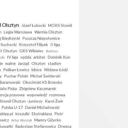
l Olsztyn
Józef Łobocki
MOKS Stomil
n
Legia Warszawa
Warmia Olsztyn
j Biedrzycki
Puszcza Niepołomice
 Suchocki
Krzysztof Filipek
II liga
II Olsztyn
GKS Wikielec
Bartosz
IV liga
sędzia
arbiter
Dominik Kun
ski
je
walne
zarząd
Olsztyn
stadion
u
Pelikan Łowicz
kibice
Widzew Łódź
y
Puchar Polski
Michał Świderski
Baranowski
Okocimski KS Brzesko
iała Piska
Zbigniew Kaczmarek
encja prasowa
wypowiedź
rozmowa
Stomil Olsztyn - juniorzy
Karol Żwir
Polska U-17
Daniel Michałowski
sklep.pl
koszulki
Ekstraklasa
Piotr
owicz
Mamry Giżycko
Artur Aluszyk
Suwałki
Radosław Stefanowicz
Drwęca