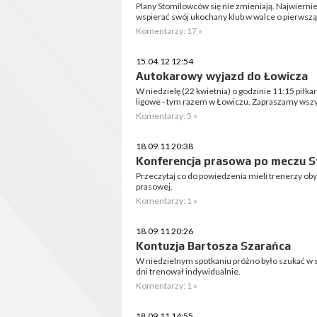
Plany Stomilowców się nie zmieniają. Najwierniej
wspierać swój ukochany klub w walce o pierwszą 
Komentarzy: 17 »
15.04.12 12:54
Autokarowy wyjazd do Łowicza
W niedzielę (22 kwietnia) o godzinie 11:15 piłka
ligowe - tym razem w Łowiczu. Zapraszamy wszy
Komentarzy: 5 »
18.09.11 20:38
Konferencja prasowa po meczu St
Przeczytaj co do powiedzenia mieli trenerzy o
prasowej.
Komentarzy: 1 »
18.09.11 20:26
Kontuzja Bartosza Szarańca
W niedzielnym spotkaniu próżno było szukać w s
dni trenował indywidualnie.
Komentarzy: 1 »
18.09.11 14:55