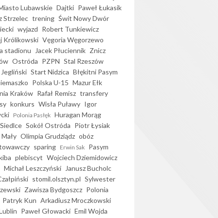
iasto Lubawskie
Dajtki
Paweł Łukasik
 Strzelec
trening
Świt Nowy Dwór
ecki
wyjazd
Robert Tunkiewicz
j Królikowski
Vęgoria Węgorzewo
 stadionu
Jacek Płuciennik
Znicz
ków
Ostróda
PZPN
Stal Rzeszów
Jegliński
Start Nidzica
Błękitni Pasym
Siemaszko
Polska U-15
Mazur Ełk
nia Kraków
Rafał Remisz
transfery
sy
konkurs
Wisła Puławy
Igor
ycki
Huragan Morąg
Polonia Pasłęk
Siedlce
Sokół Ostróda
Piotr Łysiak
 Mały
Olimpia Grudziądz
obóz
otowawczy
sparing
Pasym
Erwin Sak
kiba
plebiscyt
Wojciech Dziemidowicz
Michał Leszczyński
Janusz Bucholc
Czałpiński
stomil.olsztyn.pl
Sylwester
zewski
Zawisza Bydgoszcz
Polonia
Patryk Kun
Arkadiusz Mroczkowski
Lublin
Paweł Głowacki
Emil Wojda