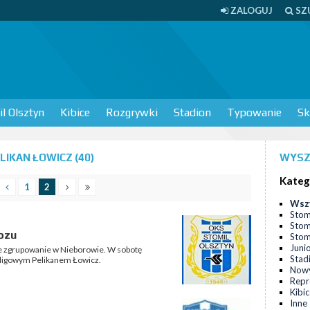
ZALOGUJ
SZ
l Olsztyn
Kibice
Rozgrywki
Stadion
Typowanie
Sk
IKAN ŁOWICZ (40)
WYSZ
Kateg
1
2
Wsz
Stom
Stom
ozu
Stomi
Juni
ze zgrupowanie w Nieborowie. W sobotę
Stad
I-ligowym Pelikanem Łowicz.
Nowy
Repr
Kibi
Inne