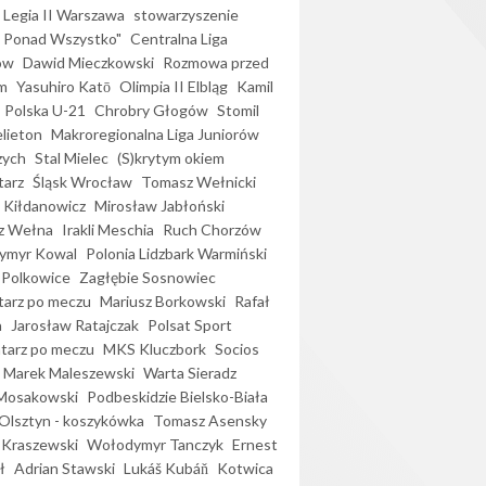
Legia II Warszawa
stowarzyszenie
l Ponad Wszystko"
Centralna Liga
ów
Dawid Mieczkowski
Rozmowa przed
m
Yasuhiro Katō
Olimpia II Elbląg
Kamil
Polska U-21
Chrobry Głogów
Stomil
elieton
Makroregionalna Liga Juniorów
zych
Stal Mielec
(S)krytym okiem
arz
Śląsk Wrocław
Tomasz Wełnicki
 Kiłdanowicz
Mirosław Jabłoński
z Wełna
Irakli Meschia
Ruch Chorzów
ymyr Kowal
Polonia Lidzbark Warmiński
 Polkowice
Zagłębie Sosnowiec
arz po meczu
Mariusz Borkowski
Rafał
a
Jarosław Ratajczak
Polsat Sport
arz po meczu
MKS Kluczbork
Socios
Marek Maleszewski
Warta Sieradz
Mosakowski
Podbeskidzie Bielsko-Biała
 Olsztyn - koszykówka
Tomasz Asensky
 Kraszewski
Wołodymyr Tanczyk
Ernest
ł
Adrian Stawski
Lukáš Kubáň
Kotwica