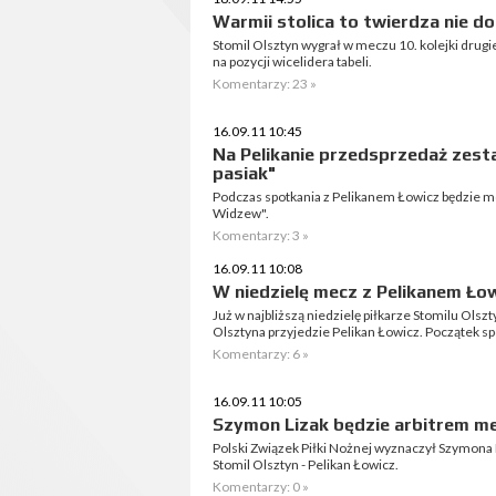
Warmii stolica to twierdza nie do
Stomil Olsztyn wygrał w meczu 10. kolejki drugiej
na pozycji wicelidera tabeli.
Komentarzy: 23 »
16.09.11 10:45
Na Pelikanie przedsprzedaż zesta
pasiak"
Podczas spotkania z Pelikanem Łowicz będzie m
Widzew".
Komentarzy: 3 »
16.09.11 10:08
W niedzielę mecz z Pelikanem Łow
Już w najbliższą niedzielę piłkarze Stomilu Olsz
Olsztyna przyjedzie Pelikan Łowicz. Początek sp
Komentarzy: 6 »
16.09.11 10:05
Szymon Lizak będzie arbitrem mec
Polski Związek Piłki Nożnej wyznaczył Szymona 
Stomil Olsztyn - Pelikan Łowicz.
Komentarzy: 0 »