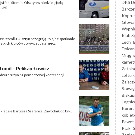
DKS Do
si fani Stomilu Olsztyn w niedzielę jadą
ligę!
Barcz
Kopruc
Głowa
Wypni
Klub S
rze Stomilu Olsztyn rozegrają kolejne spotkanie
Lech
stkich kibiców do wyjazdu na mecz.
Dolcan
Mrągo
karnet
omil - Pelikan Łowicz
Zatoka
żółte k
bydwu drużyn na pomeczowej konferencji
Zającz
Stawig
Biskup
Legnic
Korona
kładzie Bartosza Szarańca. Zawodnik od kilku
kobiet
Paweł 
Ptak
Zagłęb