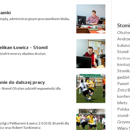
ramki
ojdą, administracyjnym pracownikiem klubu,
Stomi
Olszty
Andrze
Łukasz
likan Łowicz - Stomil
Stomil 
dzieli trenerzy obydwu drużyn.
Bartkow
kontuz
Stomil
gadżet
ie do dalszej pracy
Paweł 
 Stomil Olsztyn udzielił wypowiedzi dla
Znicz B
konfer
bilety
Polska
stomil-
Grzym
 ligi z Pelikanem Łowicz 2:0 (0:0). Bramki dla
icz oraz Robert Tunkiewicz.
Wigry 