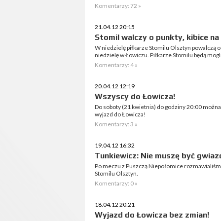
Komentarzy: 72 »
21.04.12 20:15
Stomil walczy o punkty, kibice n
W niedzielę piłkarze Stomilu Olsztyn powalczą o
niedzielę w Łowiczu. Piłkarze Stomilu będą mogli
Komentarzy: 4 »
20.04.12 12:19
Wszyscy do Łowicza!
Do soboty (21 kwietnia) do godziny 20:00 można
wyjazd do Łowicza!
Komentarzy: 3 »
19.04.12 16:32
Tunkiewicz: Nie muszę być gwiaz
Po meczu z Puszczą Niepołomice rozmawialiś
Stomilu Olsztyn.
Komentarzy: 0 »
18.04.12 20:21
Wyjazd do Łowicza bez zmian!