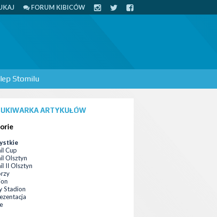
UKAJ
FORUM KIBICÓW
lep Stomilu
UKIWARKA ARTYKUŁÓW
orie
ystkie
il Cup
il Olsztyn
l II Olsztyn
orzy
ion
 Stadion
ezentacja
ce