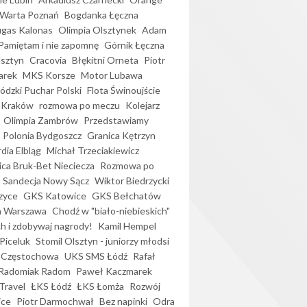
Warta Poznań
Bogdanka Łęczna
gas Kalonas
Olimpia Olsztynek
Adam
Pamiętam i nie zapomnę
Górnik Łęczna
lsztyn
Cracovia
Błękitni Orneta
Piotr
arek
MKS Korsze
Motor Lubawa
dzki Puchar Polski
Flota Świnoujście
 Kraków
rozmowa po meczu
Kolejarz
Olimpia Zambrów
Przedstawiamy
Polonia Bydgoszcz
Granica Kętrzyn
dia Elbląg
Michał Trzeciakiewicz
ica Bruk-Bet Nieciecza
Rozmowa po
Sandecja Nowy Sącz
Wiktor Biedrzycki
zyce
GKS Katowice
GKS Bełchatów
a Warszawa
Chodź w "biało-niebieskich"
h i zdobywaj nagrody!
Kamil Hempel
Piceluk
Stomil Olsztyn - juniorzy młodsi
 Częstochowa
UKS SMS Łódź
Rafał
Radomiak Radom
Paweł Kaczmarek
Travel
ŁKS Łódź
ŁKS Łomża
Rozwój
ice
Piotr Darmochwał
Bez napinki
Odra