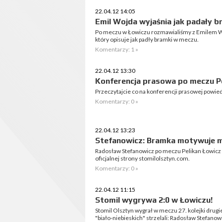
22.04.12 14:05
Emil Wojda wyjaśnia jak padały b
Po meczu w Łowiczu rozmawialiśmy z Emilem W
który opisuje jak padły bramki w meczu.
Komentarzy: 1 »
22.04.12 13:30
Konferencja prasowa po meczu Pe
Przeczytajcie co na konferencji prasowej powie
Komentarzy: 0 »
22.04.12 13:23
Stefanowicz: Bramka motywuje mn
Radosław Stefanowicz po meczu Pelikan Łowicz -
oficjalnej strony stomilolsztyn.com.
Komentarzy: 0 »
22.04.12 11:15
Stomil wygrywa 2:0 w Łowiczu!
Stomil Olsztyn wygrał w meczu 27. kolejki drugiej
"biało-niebieskich" strzelali: Radosław Stefanow