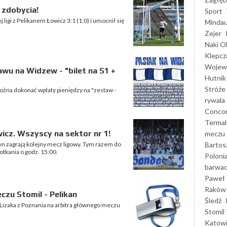
 zdobycia!
Sport
 ligi z Pelikanem Łowicz 3:1 (1:0) i umocnił się
Mindau
Zejer
Naki O
Klepcz
Wojewó
wu na Widzew - "bilet na S1 +
Hutnik
Stróże
ożna dokonać wpłaty pieniędzy na "zestaw -
rywala
Concor
Termal
icz. Wszyscy na sektor nr 1!
meczu
Bartos
tyn zagrają kolejny mecz ligowy. Tym razem do
otkania o godz. 15:00.
Poloni
barwac
Paweł 
Raków
zu Stomil - Pelikan
Śledź
Lizaka z Poznania na arbitra głównego meczu
Stomil 
Katow