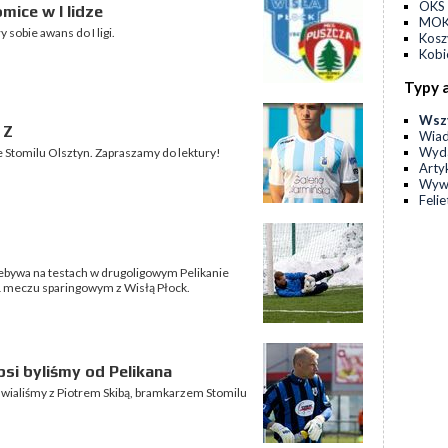
OKS 
mice w I lidze
MOKS
sobie awans do I ligi.
Kos
Kobi
Typy 
Wsz
 Z
Wia
Wyda
e Stomilu Olsztyn. Zapraszamy do lektury!
Arty
Wyw
Feli
ebywa na testach w drugoligowym Pelikanie
 meczu sparingowym z Wisłą Płock.
psi byliśmy od Pelikana
awialiśmy z Piotrem Skibą, bramkarzem Stomilu