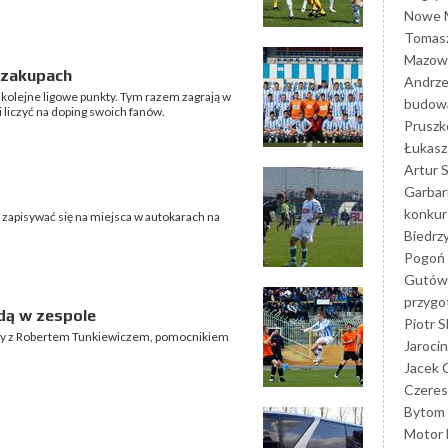
Nowe M
Tomasz
Mazowi
a zakupach
Andrze
 kolejne ligowe punkty. Tym razem zagrają w
budowa
 liczyć na doping swoich fanów.
Prusz
Łukasz 
Artur 
Garbar
konkur
 zapisywać się na miejsca w autokarach na
Biedrz
Pogoń 
Gutów
przyg
dą w zespole
Piotr S
my z Robertem Tunkiewiczem, pomocnikiem
Jarocin
Jacek 
Czeres
Bytom
Motor 