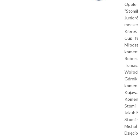
Opole
"Stomi
Junior
mecze
Kiereś
Cup
f
Młods
koment
Robert
Tomas
Wołod
Górnik
koment
Kujaw
Koment
Stomil
Jakub 
Stomil
Michał
Dzięcio