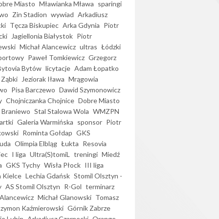
bre Miasto
Mławianka Mława
sparingi
ewo
Zin Stadion
wywiad
Arkadiusz
ki
Tęcza Biskupiec
Arka Gdynia
Piotr
cki
Jagiellonia Białystok
Piotr
ewski
Michał Alancewicz
ultras
Łódzki
portowy
Paweł Tomkiewicz
Grzegorz
Bytovia Bytów
licytacje
Adam Łopatko
 Ząbki
Jeziorak Iława
Mrągowia
wo
Pisa Barczewo
Dawid Szymonowicz
y
Chojniczanka Chojnice
Dobre Miasto
 Braniewo
Stal Stalowa Wola
WMZPN
artki
Galeria Warmińska
sponsor
Piotr
kowski
Rominta Gołdap
GKS
uda
Olimpia Elbląg
Łukta
Resovia
iec
I liga
Ultra(S)tomiL
treningi
Miedź
a
GKS Tychy
Wisła Płock
III liga
 Kielce
Lechia Gdańsk
Stomil Olsztyn -
y
AS Stomil Olsztyn
R-Gol
terminarz
Alancewicz
Michał Glanowski
Tomasz
Szymon Kaźmierowski
Górnik Zabrze
ie Lubin
Arkadiusz Czarnecki
Orange