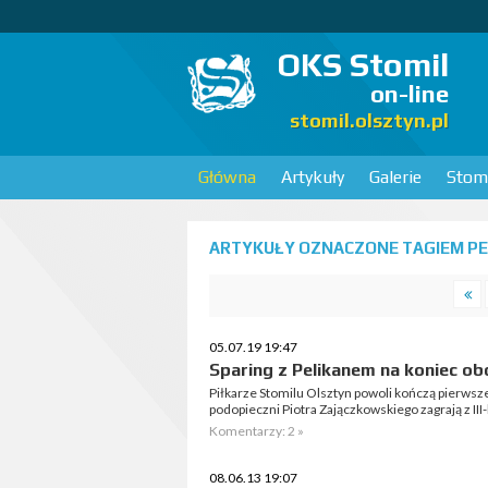
OKS Stomil
on-line
stomil.olsztyn.pl
Główna
Artykuły
Galerie
Stomi
ARTYKUŁY OZNACZONE TAGIEM PEL
05.07.19 19:47
Sparing z Pelikanem na koniec ob
Piłkarze Stomilu Olsztyn powoli kończą pierws
podopieczni Piotra Zajączkowskiego zagrają z II
Komentarzy: 2 »
08.06.13 19:07