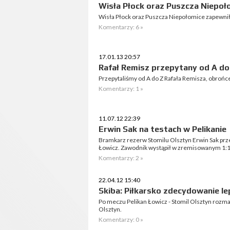
Wisła Płock oraz Puszcza Niepoło
Wisła Płock oraz Puszcza Niepołomice zapewniły 
Komentarzy: 6 »
17.01.13 20:57
Rafał Remisz przepytany od A do
Przepytaliśmy od A do Z Rafała Remisza, obrońc
Komentarzy: 1 »
11.07.12 22:39
Erwin Sak na testach w Pelikanie
Bramkarz rezerw Stomilu Olsztyn Erwin Sak prz
Łowicz. Zawodnik wystąpił w zremisowanym 1:1
Komentarzy: 2 »
22.04.12 15:40
Skiba: Piłkarsko zdecydowanie le
Po meczu Pelikan Łowicz - Stomil Olsztyn rozm
Olsztyn.
Komentarzy: 0 »