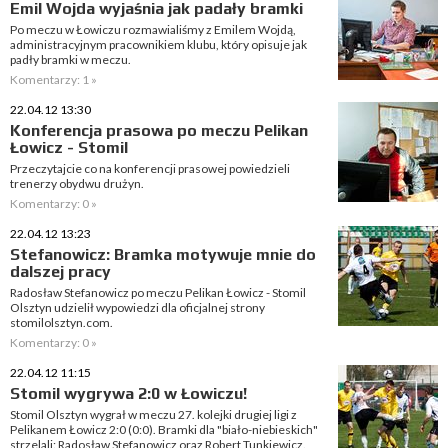
Emil Wojda wyjaśnia jak padały bramki
Po meczu w Łowiczu rozmawialiśmy z Emilem Wojdą,
administracyjnym pracownikiem klubu, który opisuje jak
padły bramki w meczu.
Komentarzy: 1 »
22.04.12 13:30
Konferencja prasowa po meczu Pelikan
Łowicz - Stomil
Przeczytajcie co na konferencji prasowej powiedzieli
trenerzy obydwu drużyn.
Komentarzy: 0 »
22.04.12 13:23
Stefanowicz: Bramka motywuje mnie do
dalszej pracy
Radosław Stefanowicz po meczu Pelikan Łowicz - Stomil
Olsztyn udzielił wypowiedzi dla oficjalnej strony
stomilolsztyn.com.
Komentarzy: 0 »
22.04.12 11:15
Stomil wygrywa 2:0 w Łowiczu!
Stomil Olsztyn wygrał w meczu 27. kolejki drugiej ligi z
Pelikanem Łowicz 2:0 (0:0). Bramki dla "biało-niebieskich"
strzelali: Radosław Stefanowicz oraz Robert Tunkiewicz.