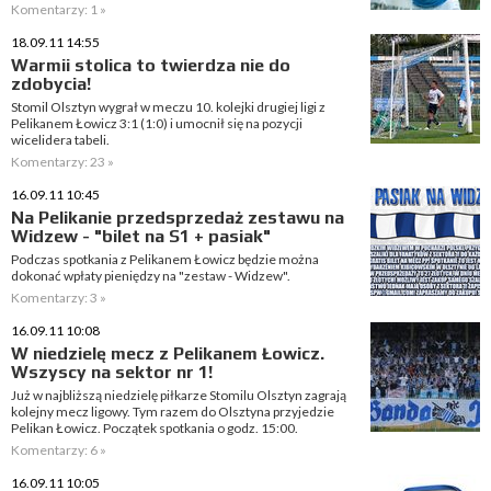
Komentarzy: 1 »
18.09.11 14:55
Warmii stolica to twierdza nie do
zdobycia!
Stomil Olsztyn wygrał w meczu 10. kolejki drugiej ligi z
Pelikanem Łowicz 3:1 (1:0) i umocnił się na pozycji
wicelidera tabeli.
Komentarzy: 23 »
16.09.11 10:45
Na Pelikanie przedsprzedaż zestawu na
Widzew - "bilet na S1 + pasiak"
Podczas spotkania z Pelikanem Łowicz będzie można
dokonać wpłaty pieniędzy na "zestaw - Widzew".
Komentarzy: 3 »
16.09.11 10:08
W niedzielę mecz z Pelikanem Łowicz.
Wszyscy na sektor nr 1!
Już w najbliższą niedzielę piłkarze Stomilu Olsztyn zagrają
kolejny mecz ligowy. Tym razem do Olsztyna przyjedzie
Pelikan Łowicz. Początek spotkania o godz. 15:00.
Komentarzy: 6 »
16.09.11 10:05