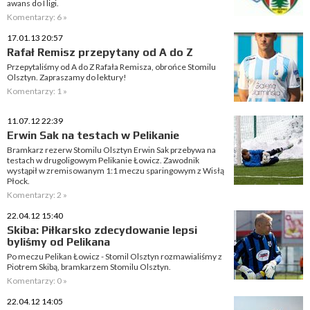
awans do I ligi.
Komentarzy: 6 »
17.01.13 20:57
Rafał Remisz przepytany od A do Z
Przepytaliśmy od A do Z Rafała Remisza, obrońce Stomilu
Olsztyn. Zapraszamy do lektury!
Komentarzy: 1 »
11.07.12 22:39
Erwin Sak na testach w Pelikanie
Bramkarz rezerw Stomilu Olsztyn Erwin Sak przebywa na
testach w drugoligowym Pelikanie Łowicz. Zawodnik
wystąpił w zremisowanym 1:1 meczu sparingowym z Wisłą
Płock.
Komentarzy: 2 »
22.04.12 15:40
Skiba: Piłkarsko zdecydowanie lepsi
byliśmy od Pelikana
Po meczu Pelikan Łowicz - Stomil Olsztyn rozmawialiśmy z
Piotrem Skibą, bramkarzem Stomilu Olsztyn.
Komentarzy: 0 »
22.04.12 14:05