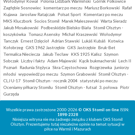
Wołodymyr Kowal
Polonia Lidzbark Warmiński
Górnik Polkowice
Zagłębie Sosnowiec
komentarz po meczu
Mariusz Borkowski
Rafał
Kujawa
Jarosław Ratajczak
Polsat Sport
Komentarz po meczu
MKS Kluczbork
Socios Stomil
Marek Maleszewski
Warta Sieradz
Jakub Mosakowski
Podbeskidzie Bielsko-Biała
Stomil Olsztyn -
koszykówka
Tomasz Asensky
Michał Kraszewski
Wołodymyr
Tanczyk
Ernest Dzięcioł
Adrian Stawski
Lukáš Kubáň
Kotwica
Kołobrzeg
GKS 1962 Jastrzębie
GKS Jastrzębie
Bruk-Bet
Termalica Nieciecza
Jakub Tecław
KKS 1925 Kalisz
Szymon
Sobczak
Liczby i fakty
Adam Majewski
Kącik bukmacherski
Lech II
Poznań
Radunia Stężyca
Skra Częstochowa
Rozgrzewka
juniorzy
młodsi
wypowiedź po meczu
Szymon Grabowski
Stomil Olsztyn -
CLJ U-17
Stomil Olsztyn - rocznik 2004
statystyki po meczu
Oceniamy piłkarzy Stomilu
Stomil Olsztyn - futsal
3. połowa
Piotr
Gurzęda
Wszelkie prawa zastrzeżone 2000-2026 ©
OKS Stomil on-line
ISSN:
1898-2328
Niniejsza witryna nie ma żadnego związku z klubem OKS Stomil
Olsztyn. Prezentujemy tutaj niezależne opinie na temat sytuacji w
piłce na Warmii i Mazurach