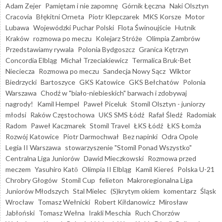
Adam Zejer
Pamiętam i nie zapomnę
Górnik Łęczna
Naki Olsztyn
Cracovia
Błękitni Orneta
Piotr Klepczarek
MKS Korsze
Motor
Lubawa
Wojewódzki Puchar Polski
Flota Świnoujście
Hutnik
Kraków
rozmowa po meczu
Kolejarz Stróże
Olimpia Zambrów
Przedstawiamy rywala
Polonia Bydgoszcz
Granica Kętrzyn
Concordia Elbląg
Michał Trzeciakiewicz
Termalica Bruk-Bet
Nieciecza
Rozmowa po meczu
Sandecja Nowy Sącz
Wiktor
Biedrzycki
Bartoszyce
GKS Katowice
GKS Bełchatów
Polonia
Warszawa
Chodź w "biało-niebieskich" barwach i zdobywaj
nagrody!
Kamil Hempel
Paweł Piceluk
Stomil Olsztyn - juniorzy
młodsi
Raków Częstochowa
UKS SMS Łódź
Rafał Śledź
Radomiak
Radom
Paweł Kaczmarek
Stomil Travel
ŁKS Łódź
ŁKS Łomża
Rozwój Katowice
Piotr Darmochwał
Bez napinki
Odra Opole
Legia II Warszawa
stowarzyszenie "Stomil Ponad Wszystko"
Centralna Liga Juniorów
Dawid Mieczkowski
Rozmowa przed
meczem
Yasuhiro Katō
Olimpia II Elbląg
Kamil Kiereś
Polska U-21
Chrobry Głogów
Stomil Cup
felieton
Makroregionalna Liga
Juniorów Młodszych
Stal Mielec
(S)krytym okiem
komentarz
Śląsk
Wrocław
Tomasz Wełnicki
Robert Kiłdanowicz
Mirosław
Jabłoński
Tomasz Wełna
Irakli Meschia
Ruch Chorzów