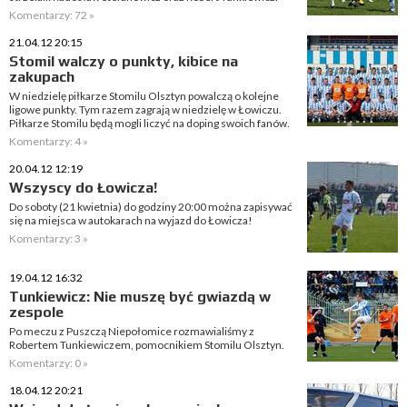
Komentarzy: 72 »
21.04.12 20:15
Stomil walczy o punkty, kibice na
zakupach
W niedzielę piłkarze Stomilu Olsztyn powalczą o kolejne
ligowe punkty. Tym razem zagrają w niedzielę w Łowiczu.
Piłkarze Stomilu będą mogli liczyć na doping swoich fanów.
Komentarzy: 4 »
20.04.12 12:19
Wszyscy do Łowicza!
Do soboty (21 kwietnia) do godziny 20:00 można zapisywać
się na miejsca w autokarach na wyjazd do Łowicza!
Komentarzy: 3 »
19.04.12 16:32
Tunkiewicz: Nie muszę być gwiazdą w
zespole
Po meczu z Puszczą Niepołomice rozmawialiśmy z
Robertem Tunkiewiczem, pomocnikiem Stomilu Olsztyn.
Komentarzy: 0 »
18.04.12 20:21