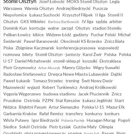
Stomil Olsztyn
Józef Łobocki
MOKS Stomil Olsztyn
Legia
Warszawa
Warmia Olsztyn
Andrzej Biedrzycki
Puszcza
Niepołomice
Łukasz Suchocki
Krzysztof Filipek
II liga
Stomil II
Olsztyn
GKS Wikielec
IV liga
sędzia
arbiter
Bartosz Bartkowski
Dominik Kun
kontuzje
walne
zarząd
Olsztyn
stadion Stomilu
Pelikan Łowicz
kibice
Widzew Łódź
gadżety
Puchar Polski
Michał
Świderski
Paweł Baranowski
Okocimski KS Brzesko
Znicz Biała
Piska
Zbigniew Kaczmarek
konferencja prasowa
wypowiedź
rozmowa
bilety
Stomil Olsztyn - juniorzy
Karol Żwir
Polska
Polska
U-17
Daniel Michałowski
stomil-sklep.pl
koszulki
Ekstraklasa
Piotr Grzymowicz
Mamry Giżycko
Wigry Suwałki
Artur Aluszyk
Radosław Stefanowicz
Drwęca Nowe Miasto Lubawskie
Dajtki
Paweł Łukasik
Tomasz Strzelec
trening
Świt Nowy Dwór
Mazowiecki
wyjazd
Robert Tunkiewicz
Andrzej Królikowski
Vęgoria Węgorzewo
budowa stadionu
Jacek Płuciennik
Znicz
Pruszków
Ostróda
PZPN
Stal Rzeszów
Łukasz Jegliński
Start
Nidzica
Błękitni Pasym
Artur Siemaszko
Polska U-15
Mazur Ełk
Garbarnia Kraków
Rafał Remisz
transfery
konkursy
konkurs
Wisła Puławy
Igor Biedrzycki
Huragan Morąg
Pogoń
Polonia Pasłęk
Siedlce
Sokół Ostróda
Piotr Łysiak
Gutów Mały
Olimpia
Grudziądz
obóz przygotowawczy
sparing
Pasym
Piotr
Erwin Sak