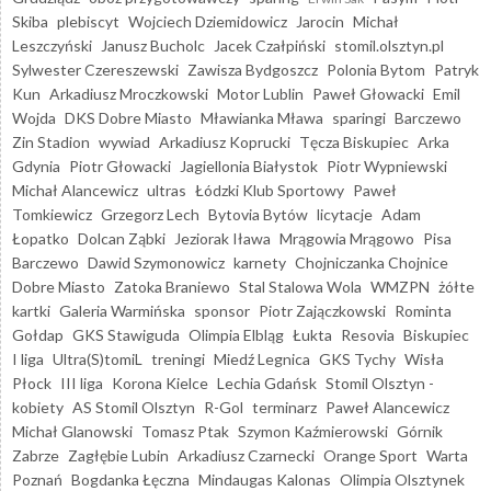
Skiba
plebiscyt
Wojciech Dziemidowicz
Jarocin
Michał
Leszczyński
Janusz Bucholc
Jacek Czałpiński
stomil.olsztyn.pl
Sylwester Czereszewski
Zawisza Bydgoszcz
Polonia Bytom
Patryk
Kun
Arkadiusz Mroczkowski
Motor Lublin
Paweł Głowacki
Emil
Wojda
DKS Dobre Miasto
Mławianka Mława
sparingi
Barczewo
Zin Stadion
wywiad
Arkadiusz Koprucki
Tęcza Biskupiec
Arka
Gdynia
Piotr Głowacki
Jagiellonia Białystok
Piotr Wypniewski
Michał Alancewicz
ultras
Łódzki Klub Sportowy
Paweł
Tomkiewicz
Grzegorz Lech
Bytovia Bytów
licytacje
Adam
Łopatko
Dolcan Ząbki
Jeziorak Iława
Mrągowia Mrągowo
Pisa
Barczewo
Dawid Szymonowicz
karnety
Chojniczanka Chojnice
Dobre Miasto
Zatoka Braniewo
Stal Stalowa Wola
WMZPN
żółte
kartki
Galeria Warmińska
sponsor
Piotr Zajączkowski
Rominta
Gołdap
GKS Stawiguda
Olimpia Elbląg
Łukta
Resovia
Biskupiec
I liga
Ultra(S)tomiL
treningi
Miedź Legnica
GKS Tychy
Wisła
Płock
III liga
Korona Kielce
Lechia Gdańsk
Stomil Olsztyn -
kobiety
AS Stomil Olsztyn
R-Gol
terminarz
Paweł Alancewicz
Michał Glanowski
Tomasz Ptak
Szymon Kaźmierowski
Górnik
Zabrze
Zagłębie Lubin
Arkadiusz Czarnecki
Orange Sport
Warta
Poznań
Bogdanka Łęczna
Mindaugas Kalonas
Olimpia Olsztynek