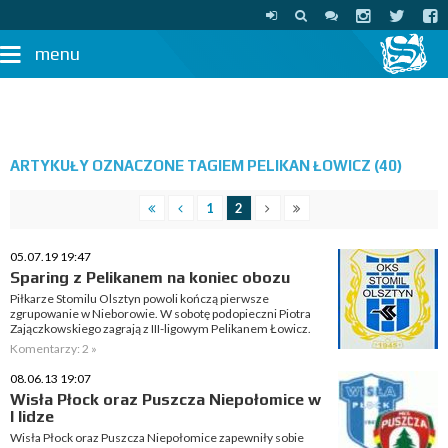
menu
ARTYKUŁY OZNACZONE TAGIEM PELIKAN ŁOWICZ (40)
1
2
05.07.19 19:47
Sparing z Pelikanem na koniec obozu
Piłkarze Stomilu Olsztyn powoli kończą pierwsze
zgrupowanie w Nieborowie. W sobotę podopieczni Piotra
Zajączkowskiego zagrają z III-ligowym Pelikanem Łowicz.
Komentarzy: 2 »
08.06.13 19:07
Wisła Płock oraz Puszcza Niepołomice w
I lidze
Wisła Płock oraz Puszcza Niepołomice zapewniły sobie