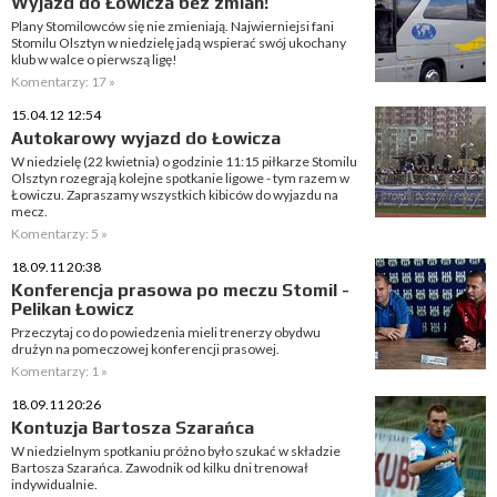
Wyjazd do Łowicza bez zmian!
Plany Stomilowców się nie zmieniają. Najwierniejsi fani
Stomilu Olsztyn w niedzielę jadą wspierać swój ukochany
klub w walce o pierwszą ligę!
Komentarzy: 17 »
15.04.12 12:54
Autokarowy wyjazd do Łowicza
W niedzielę (22 kwietnia) o godzinie 11:15 piłkarze Stomilu
Olsztyn rozegrają kolejne spotkanie ligowe - tym razem w
Łowiczu. Zapraszamy wszystkich kibiców do wyjazdu na
mecz.
Komentarzy: 5 »
18.09.11 20:38
Konferencja prasowa po meczu Stomil -
Pelikan Łowicz
Przeczytaj co do powiedzenia mieli trenerzy obydwu
drużyn na pomeczowej konferencji prasowej.
Komentarzy: 1 »
18.09.11 20:26
Kontuzja Bartosza Szarańca
W niedzielnym spotkaniu próżno było szukać w składzie
Bartosza Szarańca. Zawodnik od kilku dni trenował
indywidualnie.