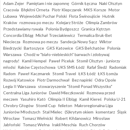
Adam Zejer
Pamiętam i nie zapomnę
Górnik Łęczna
Naki Olsztyn
Cracovia
Błękitni Orneta
Piotr Klepczarek
MKS Korsze
Motor
Lubawa
Wojewódzki Puchar Polski
Flota Świnoujście
Hutnik
Kraków
rozmowa po meczu
Kolejarz Stróże
Olimpia Zambrów
Przedstawiamy rywala
Polonia Bydgoszcz
Granica Kętrzyn
Concordia Elbląg
Michał Trzeciakiewicz
Termalica Bruk-Bet
Nieciecza
Rozmowa po meczu
Sandecja Nowy Sącz
Wiktor
Biedrzycki
Bartoszyce
GKS Katowice
GKS Bełchatów
Polonia
Warszawa
Chodź w "biało-niebieskich" barwach i zdobywaj
nagrody!
Kamil Hempel
Paweł Piceluk
Stomil Olsztyn - juniorzy
młodsi
Raków Częstochowa
UKS SMS Łódź
Rafał Śledź
Radomiak
Radom
Paweł Kaczmarek
Stomil Travel
ŁKS Łódź
ŁKS Łomża
Rozwój Katowice
Piotr Darmochwał
Bez napinki
Odra Opole
Legia II Warszawa
stowarzyszenie "Stomil Ponad Wszystko"
Centralna Liga Juniorów
Dawid Mieczkowski
Rozmowa przed
meczem
Yasuhiro Katō
Olimpia II Elbląg
Kamil Kiereś
Polska U-21
Chrobry Głogów
Stomil Cup
felieton
Makroregionalna Liga
Juniorów Młodszych
Stal Mielec
(S)krytym okiem
komentarz
Śląsk
Wrocław
Tomasz Wełnicki
Robert Kiłdanowicz
Mirosław
Jabłoński
Tomasz Wełna
Irakli Meschia
Ruch Chorzów