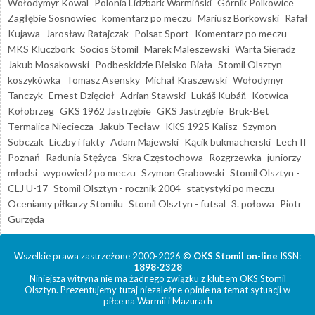
Wołodymyr Kowal
Polonia Lidzbark Warmiński
Górnik Polkowice
Zagłębie Sosnowiec
komentarz po meczu
Mariusz Borkowski
Rafał
Kujawa
Jarosław Ratajczak
Polsat Sport
Komentarz po meczu
MKS Kluczbork
Socios Stomil
Marek Maleszewski
Warta Sieradz
Jakub Mosakowski
Podbeskidzie Bielsko-Biała
Stomil Olsztyn -
koszykówka
Tomasz Asensky
Michał Kraszewski
Wołodymyr
Tanczyk
Ernest Dzięcioł
Adrian Stawski
Lukáš Kubáň
Kotwica
Kołobrzeg
GKS 1962 Jastrzębie
GKS Jastrzębie
Bruk-Bet
Termalica Nieciecza
Jakub Tecław
KKS 1925 Kalisz
Szymon
Sobczak
Liczby i fakty
Adam Majewski
Kącik bukmacherski
Lech II
Poznań
Radunia Stężyca
Skra Częstochowa
Rozgrzewka
juniorzy
młodsi
wypowiedź po meczu
Szymon Grabowski
Stomil Olsztyn -
CLJ U-17
Stomil Olsztyn - rocznik 2004
statystyki po meczu
Oceniamy piłkarzy Stomilu
Stomil Olsztyn - futsal
3. połowa
Piotr
Gurzęda
Wszelkie prawa zastrzeżone 2000-2026 ©
OKS Stomil on-line
ISSN:
1898-2328
Niniejsza witryna nie ma żadnego związku z klubem OKS Stomil
Olsztyn. Prezentujemy tutaj niezależne opinie na temat sytuacji w
piłce na Warmii i Mazurach