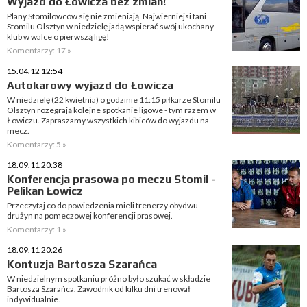
Wyjazd do Łowicza bez zmian!
Plany Stomilowców się nie zmieniają. Najwierniejsi fani
Stomilu Olsztyn w niedzielę jadą wspierać swój ukochany
klub w walce o pierwszą ligę!
Komentarzy: 17 »
15.04.12 12:54
Autokarowy wyjazd do Łowicza
W niedzielę (22 kwietnia) o godzinie 11:15 piłkarze Stomilu
Olsztyn rozegrają kolejne spotkanie ligowe - tym razem w
Łowiczu. Zapraszamy wszystkich kibiców do wyjazdu na
mecz.
Komentarzy: 5 »
18.09.11 20:38
Konferencja prasowa po meczu Stomil -
Pelikan Łowicz
Przeczytaj co do powiedzenia mieli trenerzy obydwu
drużyn na pomeczowej konferencji prasowej.
Komentarzy: 1 »
18.09.11 20:26
Kontuzja Bartosza Szarańca
W niedzielnym spotkaniu próżno było szukać w składzie
Bartosza Szarańca. Zawodnik od kilku dni trenował
indywidualnie.