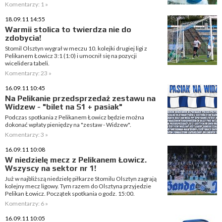
Komentarzy: 1 »
18.09.11 14:55
Warmii stolica to twierdza nie do
zdobycia!
Stomil Olsztyn wygrał w meczu 10. kolejki drugiej ligi z
Pelikanem Łowicz 3:1 (1:0) i umocnił się na pozycji
wicelidera tabeli.
Komentarzy: 23 »
16.09.11 10:45
Na Pelikanie przedsprzedaż zestawu na
Widzew - "bilet na S1 + pasiak"
Podczas spotkania z Pelikanem Łowicz będzie można
dokonać wpłaty pieniędzy na "zestaw - Widzew".
Komentarzy: 3 »
16.09.11 10:08
W niedzielę mecz z Pelikanem Łowicz.
Wszyscy na sektor nr 1!
Już w najbliższą niedzielę piłkarze Stomilu Olsztyn zagrają
kolejny mecz ligowy. Tym razem do Olsztyna przyjedzie
Pelikan Łowicz. Początek spotkania o godz. 15:00.
Komentarzy: 6 »
16.09.11 10:05