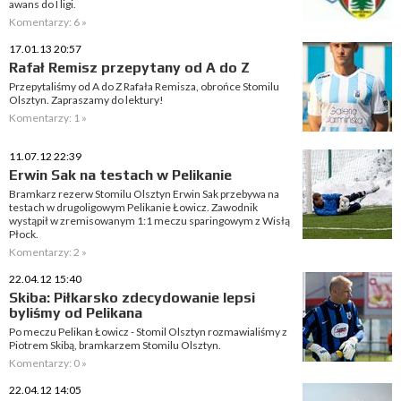
awans do I ligi.
Komentarzy: 6 »
17.01.13 20:57
Rafał Remisz przepytany od A do Z
Przepytaliśmy od A do Z Rafała Remisza, obrońce Stomilu
Olsztyn. Zapraszamy do lektury!
Komentarzy: 1 »
11.07.12 22:39
Erwin Sak na testach w Pelikanie
Bramkarz rezerw Stomilu Olsztyn Erwin Sak przebywa na
testach w drugoligowym Pelikanie Łowicz. Zawodnik
wystąpił w zremisowanym 1:1 meczu sparingowym z Wisłą
Płock.
Komentarzy: 2 »
22.04.12 15:40
Skiba: Piłkarsko zdecydowanie lepsi
byliśmy od Pelikana
Po meczu Pelikan Łowicz - Stomil Olsztyn rozmawialiśmy z
Piotrem Skibą, bramkarzem Stomilu Olsztyn.
Komentarzy: 0 »
22.04.12 14:05