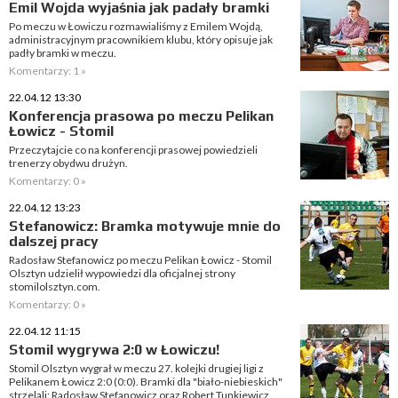
Emil Wojda wyjaśnia jak padały bramki
Po meczu w Łowiczu rozmawialiśmy z Emilem Wojdą,
administracyjnym pracownikiem klubu, który opisuje jak
padły bramki w meczu.
Komentarzy: 1 »
22.04.12 13:30
Konferencja prasowa po meczu Pelikan
Łowicz - Stomil
Przeczytajcie co na konferencji prasowej powiedzieli
trenerzy obydwu drużyn.
Komentarzy: 0 »
22.04.12 13:23
Stefanowicz: Bramka motywuje mnie do
dalszej pracy
Radosław Stefanowicz po meczu Pelikan Łowicz - Stomil
Olsztyn udzielił wypowiedzi dla oficjalnej strony
stomilolsztyn.com.
Komentarzy: 0 »
22.04.12 11:15
Stomil wygrywa 2:0 w Łowiczu!
Stomil Olsztyn wygrał w meczu 27. kolejki drugiej ligi z
Pelikanem Łowicz 2:0 (0:0). Bramki dla "biało-niebieskich"
strzelali: Radosław Stefanowicz oraz Robert Tunkiewicz.