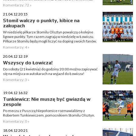
Komentarzy: 72 »
21.04.12 20:15
Stomil walczy o punkty, kibice na
zakupach
W niedzielę piłkarze Stomilu Olsztyn powalczą o kolejne
ligowe punkty. Tym razem zagrają w niedzielę w Łowiczu.
Piłkarze Stomilu będą mogli liczyć na doping swoich fanów.
Komentarzy: 4 »
20.04.12 12:19
Wszyscy do Łowicza!
Do soboty (21 kwietnia) do godziny 20:00 można zapisywać
się na miejsca w autokarach na wyjazd do Łowicza!
Komentarzy: 3 »
19.04.12 16:32
Tunkiewicz: Nie muszę być gwiazdą w
zespole
Po meczu z Puszczą Niepołomice rozmawialiśmy z
Robertem Tunkiewiczem, pomocnikiem Stomilu Olsztyn.
Komentarzy: 0 »
18.04.12 20:21