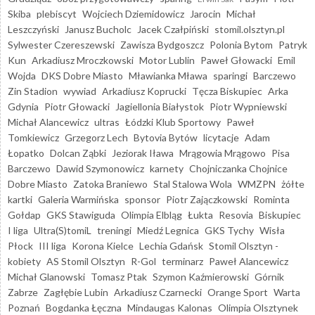
Skiba
plebiscyt
Wojciech Dziemidowicz
Jarocin
Michał
Leszczyński
Janusz Bucholc
Jacek Czałpiński
stomil.olsztyn.pl
Sylwester Czereszewski
Zawisza Bydgoszcz
Polonia Bytom
Patryk
Kun
Arkadiusz Mroczkowski
Motor Lublin
Paweł Głowacki
Emil
Wojda
DKS Dobre Miasto
Mławianka Mława
sparingi
Barczewo
Zin Stadion
wywiad
Arkadiusz Koprucki
Tęcza Biskupiec
Arka
Gdynia
Piotr Głowacki
Jagiellonia Białystok
Piotr Wypniewski
Michał Alancewicz
ultras
Łódzki Klub Sportowy
Paweł
Tomkiewicz
Grzegorz Lech
Bytovia Bytów
licytacje
Adam
Łopatko
Dolcan Ząbki
Jeziorak Iława
Mrągowia Mrągowo
Pisa
Barczewo
Dawid Szymonowicz
karnety
Chojniczanka Chojnice
Dobre Miasto
Zatoka Braniewo
Stal Stalowa Wola
WMZPN
żółte
kartki
Galeria Warmińska
sponsor
Piotr Zajączkowski
Rominta
Gołdap
GKS Stawiguda
Olimpia Elbląg
Łukta
Resovia
Biskupiec
I liga
Ultra(S)tomiL
treningi
Miedź Legnica
GKS Tychy
Wisła
Płock
III liga
Korona Kielce
Lechia Gdańsk
Stomil Olsztyn -
kobiety
AS Stomil Olsztyn
R-Gol
terminarz
Paweł Alancewicz
Michał Glanowski
Tomasz Ptak
Szymon Kaźmierowski
Górnik
Zabrze
Zagłębie Lubin
Arkadiusz Czarnecki
Orange Sport
Warta
Poznań
Bogdanka Łęczna
Mindaugas Kalonas
Olimpia Olsztynek