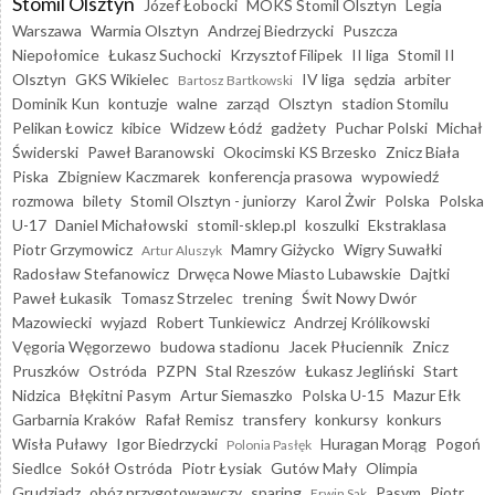
Stomil Olsztyn
Józef Łobocki
MOKS Stomil Olsztyn
Legia
Warszawa
Warmia Olsztyn
Andrzej Biedrzycki
Puszcza
Niepołomice
Łukasz Suchocki
Krzysztof Filipek
II liga
Stomil II
Olsztyn
GKS Wikielec
IV liga
sędzia
arbiter
Bartosz Bartkowski
Dominik Kun
kontuzje
walne
zarząd
Olsztyn
stadion Stomilu
Pelikan Łowicz
kibice
Widzew Łódź
gadżety
Puchar Polski
Michał
Świderski
Paweł Baranowski
Okocimski KS Brzesko
Znicz Biała
Piska
Zbigniew Kaczmarek
konferencja prasowa
wypowiedź
rozmowa
bilety
Stomil Olsztyn - juniorzy
Karol Żwir
Polska
Polska
U-17
Daniel Michałowski
stomil-sklep.pl
koszulki
Ekstraklasa
Piotr Grzymowicz
Mamry Giżycko
Wigry Suwałki
Artur Aluszyk
Radosław Stefanowicz
Drwęca Nowe Miasto Lubawskie
Dajtki
Paweł Łukasik
Tomasz Strzelec
trening
Świt Nowy Dwór
Mazowiecki
wyjazd
Robert Tunkiewicz
Andrzej Królikowski
Vęgoria Węgorzewo
budowa stadionu
Jacek Płuciennik
Znicz
Pruszków
Ostróda
PZPN
Stal Rzeszów
Łukasz Jegliński
Start
Nidzica
Błękitni Pasym
Artur Siemaszko
Polska U-15
Mazur Ełk
Garbarnia Kraków
Rafał Remisz
transfery
konkursy
konkurs
Wisła Puławy
Igor Biedrzycki
Huragan Morąg
Pogoń
Polonia Pasłęk
Siedlce
Sokół Ostróda
Piotr Łysiak
Gutów Mały
Olimpia
Grudziądz
obóz przygotowawczy
sparing
Pasym
Piotr
Erwin Sak