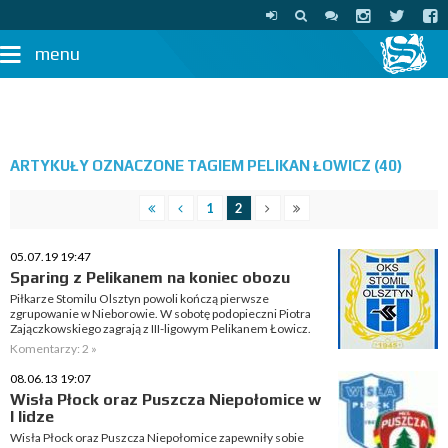
menu
ARTYKUŁY OZNACZONE TAGIEM PELIKAN ŁOWICZ (40)
1
2
05.07.19 19:47
Sparing z Pelikanem na koniec obozu
Piłkarze Stomilu Olsztyn powoli kończą pierwsze
zgrupowanie w Nieborowie. W sobotę podopieczni Piotra
Zajączkowskiego zagrają z III-ligowym Pelikanem Łowicz.
Komentarzy: 2 »
08.06.13 19:07
Wisła Płock oraz Puszcza Niepołomice w
I lidze
Wisła Płock oraz Puszcza Niepołomice zapewniły sobie