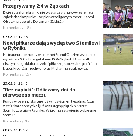
Przegrywamy 2:4 w Ząbkach
Dwie strzelone bramki nie wystarczyły na wywiezienie z
Ząbek chociaż punktu. W pierwszoligowym meczu Stomil
Olsztyn przegrał z Dolcanem Ząbki 2:4.
Komentarzy: 18 »
07.03.14 19:46
Nowi piłkarze dają zwycięstwo Stomilowi
w Rybniku
Na inaugurację rundy wiosennej Stomil Olsztyn wygrał na
wyjeździe 2:0 z Energetykiem ROW Rybnik. Bramki dla
olsztyńskiego klubu strzelali piłkarze, którzy zimą trafili do
klubu: Piotr Darmochwał oraz Michał Trzeciakiewicz.
Komentarzy: 15 »
25.02.14 21:45
"Bez napinki": Odliczamy dni do
pierwszego meczu
Runda wiosenna startuje już w następnym tygodniu. Czas
zleciał bardzo szybko i już w następny piątek piłkarze
Stomilu zagrają w Rybniku. W jakim zestawieniu wybiegnie
Stomil?
Komentarzy: 3 »
08.02.14 13:37