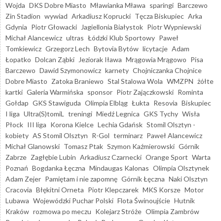
Wojda
DKS Dobre Miasto
Mławianka Mława
sparingi
Barczewo
Zin Stadion
wywiad
Arkadiusz Koprucki
Tęcza Biskupiec
Arka
Gdynia
Piotr Głowacki
Jagiellonia Białystok
Piotr Wypniewski
Michał Alancewicz
ultras
Łódzki Klub Sportowy
Paweł
Tomkiewicz
Grzegorz Lech
Bytovia Bytów
licytacje
Adam
Łopatko
Dolcan Ząbki
Jeziorak Iława
Mrągowia Mrągowo
Pisa
Barczewo
Dawid Szymonowicz
karnety
Chojniczanka Chojnice
Dobre Miasto
Zatoka Braniewo
Stal Stalowa Wola
WMZPN
żółte
kartki
Galeria Warmińska
sponsor
Piotr Zajączkowski
Rominta
Gołdap
GKS Stawiguda
Olimpia Elbląg
Łukta
Resovia
Biskupiec
I liga
Ultra(S)tomiL
treningi
Miedź Legnica
GKS Tychy
Wisła
Płock
III liga
Korona Kielce
Lechia Gdańsk
Stomil Olsztyn -
kobiety
AS Stomil Olsztyn
R-Gol
terminarz
Paweł Alancewicz
Michał Glanowski
Tomasz Ptak
Szymon Kaźmierowski
Górnik
Zabrze
Zagłębie Lubin
Arkadiusz Czarnecki
Orange Sport
Warta
Poznań
Bogdanka Łęczna
Mindaugas Kalonas
Olimpia Olsztynek
Adam Zejer
Pamiętam i nie zapomnę
Górnik Łęczna
Naki Olsztyn
Cracovia
Błękitni Orneta
Piotr Klepczarek
MKS Korsze
Motor
Lubawa
Wojewódzki Puchar Polski
Flota Świnoujście
Hutnik
Kraków
rozmowa po meczu
Kolejarz Stróże
Olimpia Zambrów