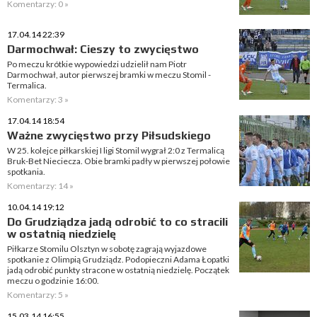
Komentarzy: 0 »
17.04.14 22:39
Darmochwał: Cieszy to zwycięstwo
Po meczu krótkie wypowiedzi udzielił nam Piotr
Darmochwał, autor pierwszej bramki w meczu Stomil -
Termalica.
Komentarzy: 3 »
17.04.14 18:54
Ważne zwycięstwo przy Piłsudskiego
W 25. kolejce piłkarskiej I ligi Stomil wygrał 2:0 z Termalicą
Bruk-Bet Nieciecza. Obie bramki padły w pierwszej połowie
spotkania.
Komentarzy: 14 »
10.04.14 19:12
Do Grudziądza jadą odrobić to co stracili
w ostatnią niedzielę
Piłkarze Stomilu Olsztyn w sobotę zagrają wyjazdowe
spotkanie z Olimpią Grudziądz. Podopieczni Adama Łopatki
jadą odrobić punkty stracone w ostatnią niedzielę. Początek
meczu o godzinie 16:00.
Komentarzy: 5 »
15.03.14 16:55