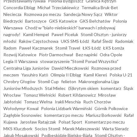
Przedstawiamy rywala
Polonia Bydgoszcz
Granica Kętrzyn
Concordia Elbląg
Michał Trzeciakiewicz
Termalica Bruk-Bet
Nieciecza
Rozmowa po meczu
Sandecja Nowy Sącz
Wiktor
Biedrzycki
Bartoszyce
GKS Katowice
GKS Bełchatów
Polonia
Warszawa
Chodź w "biało-niebieskich" barwach i zdobywaj
nagrody!
Kamil Hempel
Paweł Piceluk
Stomil Olsztyn - juniorzy
młodsi
Raków Częstochowa
UKS SMS Łódź
Rafał Śledź
Radomiak
Radom
Paweł Kaczmarek
Stomil Travel
ŁKS Łódź
ŁKS Łomża
Rozwój Katowice
Piotr Darmochwał
Bez napinki
Odra Opole
Legia II Warszawa
stowarzyszenie "Stomil Ponad Wszystko"
Centralna Liga Juniorów
Dawid Mieczkowski
Rozmowa przed
meczem
Yasuhiro Katō
Olimpia II Elbląg
Kamil Kiereś
Polska U-21
Chrobry Głogów
Stomil Cup
felieton
Makroregionalna Liga
Juniorów Młodszych
Stal Mielec
(S)krytym okiem
komentarz
Śląsk
Wrocław
Tomasz Wełnicki
Robert Kiłdanowicz
Mirosław
Jabłoński
Tomasz Wełna
Irakli Meschia
Ruch Chorzów
Wołodymyr Kowal
Polonia Lidzbark Warmiński
Górnik Polkowice
Zagłębie Sosnowiec
komentarz po meczu
Mariusz Borkowski
Rafał
Kujawa
Jarosław Ratajczak
Polsat Sport
Komentarz po meczu
MKS Kluczbork
Socios Stomil
Marek Maleszewski
Warta Sieradz
Jakub Mosakowski
Podbeskidzie Bielsko-Biała
Stomil Olsztyn -