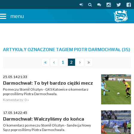
menu
ARTYKUŁY OZNACZONE TAGIEM PIOTR DARMOCHWAŁ (35)
1
2
25.05.14 21:33
Darmochwał: To był bardzo ciężki mecz
Po meczu Stomil Olsztyn - GKS Katowice o komentarz
poprosiliśmy Piotra Darmochwała.
Komentarzy: 0 »
17.05.14 22:45
Darmochwał: Walczyliśmy do końca
O komentarz po meczu Stomil Olsztyn - Sandecja Nowy
Sącz poprosiliśmy Piotra Darmochwała.