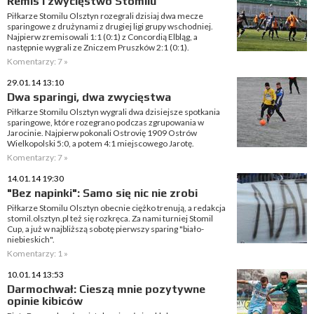
Remis i zwycięstwo Stomilu
Piłkarze Stomilu Olsztyn rozegrali dzisiaj dwa mecze
sparingowe z drużynami z drugiej ligi grupy wschodniej.
Najpierw zremisowali 1:1 (0:1) z Concordią Elbląg, a
następnie wygrali ze Zniczem Pruszków 2:1 (0:1).
Komentarzy: 7 »
29.01.14 13:10
Dwa sparingi, dwa zwycięstwa
Piłkarze Stomilu Olsztyn wygrali dwa dzisiejsze spotkania
sparingowe, które rozegrano podczas zgrupowania w
Jarocinie. Najpierw pokonali Ostrovię 1909 Ostrów
Wielkopolski 5:0, a potem 4:1 miejscowego Jarotę.
Komentarzy: 7 »
14.01.14 19:30
"Bez napinki": Samo się nic nie zrobi
Piłkarze Stomilu Olsztyn obecnie ciężko trenują, a redakcja
stomil.olsztyn.pl też się rozkręca. Za nami turniej Stomil
Cup, a już w najbliższą sobotę pierwszy sparing "biało-
niebieskich".
Komentarzy: 1 »
10.01.14 13:53
Darmochwał: Cieszą mnie pozytywne
opinie kibiców