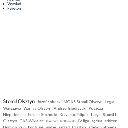
Wywiad
Felieton
Stomil Olsztyn
Józef Łobocki
MOKS Stomil Olsztyn
Legia
Warszawa
Warmia Olsztyn
Andrzej Biedrzycki
Puszcza
Niepołomice
Łukasz Suchocki
Krzysztof Filipek
II liga
Stomil II
Olsztyn
GKS Wikielec
IV liga
sędzia
arbiter
Bartosz Bartkowski
Dominik Kun
kontuzje
walne
zarząd
Olsztyn
stadion Stomilu