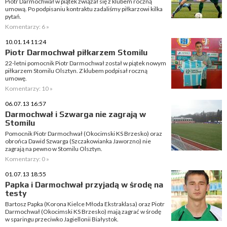
Piotr Darmochwał w piątek związał się z klubem roczną
umową. Po podpisaniu kontraktu zadaliśmy piłkarzowi kilka
pytań.
Komentarzy: 6 »
10.01.14 11:24
Piotr Darmochwał piłkarzem Stomilu
22-letni pomocnik Piotr Darmochwał został w piątek nowym
piłkarzem Stomilu Olsztyn. Z klubem podpisał roczną
umowę.
Komentarzy: 10 »
06.07.13 16:57
Darmochwał i Szwarga nie zagrają w
Stomilu
Pomocnik Piotr Darmochwał (Okocimski KS Brzesko) oraz
obrońca Dawid Szwarga (Szczakowianka Jaworzno) nie
zagrają na pewno w Stomilu Olsztyn.
Komentarzy: 0 »
01.07.13 18:55
Papka i Darmochwał przyjadą w środę na
testy
Bartosz Papka (Korona Kielce Młoda Ekstraklasa) oraz Piotr
Darmochwał (Okocimski KS Brzesko) mają zagrać w środę
w sparingu przeciwko Jagiellonii Białystok.