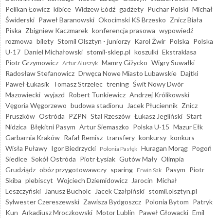
Pelikan Łowicz
kibice
Widzew Łódź
gadżety
Puchar Polski
Michał
Świderski
Paweł Baranowski
Okocimski KS Brzesko
Znicz Biała
Piska
Zbigniew Kaczmarek
konferencja prasowa
wypowiedź
rozmowa
bilety
Stomil Olsztyn - juniorzy
Karol Żwir
Polska
Polska
U-17
Daniel Michałowski
stomil-sklep.pl
koszulki
Ekstraklasa
Piotr Grzymowicz
Mamry Giżycko
Wigry Suwałki
Artur Aluszyk
Radosław Stefanowicz
Drwęca Nowe Miasto Lubawskie
Dajtki
Paweł Łukasik
Tomasz Strzelec
trening
Świt Nowy Dwór
Mazowiecki
wyjazd
Robert Tunkiewicz
Andrzej Królikowski
Vęgoria Węgorzewo
budowa stadionu
Jacek Płuciennik
Znicz
Pruszków
Ostróda
PZPN
Stal Rzeszów
Łukasz Jegliński
Start
Nidzica
Błękitni Pasym
Artur Siemaszko
Polska U-15
Mazur Ełk
Garbarnia Kraków
Rafał Remisz
transfery
konkursy
konkurs
Wisła Puławy
Igor Biedrzycki
Huragan Morąg
Pogoń
Polonia Pasłęk
Siedlce
Sokół Ostróda
Piotr Łysiak
Gutów Mały
Olimpia
Grudziądz
obóz przygotowawczy
sparing
Pasym
Piotr
Erwin Sak
Skiba
plebiscyt
Wojciech Dziemidowicz
Jarocin
Michał
Leszczyński
Janusz Bucholc
Jacek Czałpiński
stomil.olsztyn.pl
Sylwester Czereszewski
Zawisza Bydgoszcz
Polonia Bytom
Patryk
Kun
Arkadiusz Mroczkowski
Motor Lublin
Paweł Głowacki
Emil