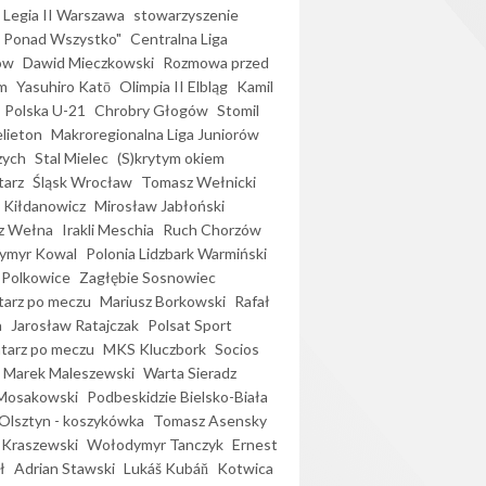
Legia II Warszawa
stowarzyszenie
l Ponad Wszystko"
Centralna Liga
ów
Dawid Mieczkowski
Rozmowa przed
m
Yasuhiro Katō
Olimpia II Elbląg
Kamil
Polska U-21
Chrobry Głogów
Stomil
elieton
Makroregionalna Liga Juniorów
zych
Stal Mielec
(S)krytym okiem
arz
Śląsk Wrocław
Tomasz Wełnicki
 Kiłdanowicz
Mirosław Jabłoński
z Wełna
Irakli Meschia
Ruch Chorzów
ymyr Kowal
Polonia Lidzbark Warmiński
 Polkowice
Zagłębie Sosnowiec
arz po meczu
Mariusz Borkowski
Rafał
a
Jarosław Ratajczak
Polsat Sport
arz po meczu
MKS Kluczbork
Socios
Marek Maleszewski
Warta Sieradz
Mosakowski
Podbeskidzie Bielsko-Biała
 Olsztyn - koszykówka
Tomasz Asensky
 Kraszewski
Wołodymyr Tanczyk
Ernest
ł
Adrian Stawski
Lukáš Kubáň
Kotwica