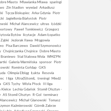
bre Miasto
Mławianka Mława
sparingi
ewo
Zin Stadion
wywiad
Arkadiusz
ki
Tęcza Biskupiec
Arka Gdynia
Piotr
cki
Jagiellonia Białystok
Piotr
ewski
Michał Alancewicz
ultras
Łódzki
portowy
Paweł Tomkiewicz
Grzegorz
Bytovia Bytów
licytacje
Adam Łopatko
 Ząbki
Jeziorak Iława
Mrągowia
wo
Pisa Barczewo
Dawid Szymonowicz
y
Chojniczanka Chojnice
Dobre Miasto
 Braniewo
Stal Stalowa Wola
WMZPN
artki
Galeria Warmińska
sponsor
Piotr
kowski
Rominta Gołdap
GKS
uda
Olimpia Elbląg
Łukta
Resovia
iec
I liga
Ultra(S)tomiL
treningi
Miedź
a
GKS Tychy
Wisła Płock
III liga
 Kielce
Lechia Gdańsk
Stomil Olsztyn -
y
AS Stomil Olsztyn
R-Gol
terminarz
Alancewicz
Michał Glanowski
Tomasz
Szymon Kaźmierowski
Górnik Zabrze
ie Lubin
Arkadiusz Czarnecki
Orange