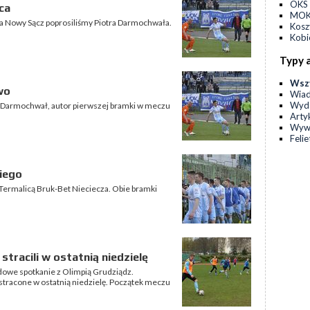
OKS 
ca
MOKS
a Nowy Sącz poprosiliśmy Piotra Darmochwała.
Kos
Kobi
Typy 
Wsz
wo
Wia
Wyda
r Darmochwał, autor pierwszej bramki w meczu
Arty
Wyw
Feli
iego
0 z Termalicą Bruk-Bet Nieciecza. Obie bramki
stracili w ostatnią niedzielę
zdowe spotkanie z Olimpią Grudziądz.
stracone w ostatnią niedzielę. Początek meczu