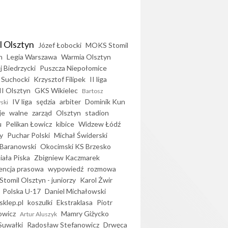
l Olsztyn
Józef Łobocki
MOKS Stomil
n
Legia Warszawa
Warmia Olsztyn
j Biedrzycki
Puszcza Niepołomice
 Suchocki
Krzysztof Filipek
II liga
II Olsztyn
GKS Wikielec
Bartosz
IV liga
sędzia
arbiter
Dominik Kun
ski
je
walne
zarząd
Olsztyn
stadion
u
Pelikan Łowicz
kibice
Widzew Łódź
y
Puchar Polski
Michał Świderski
Baranowski
Okocimski KS Brzesko
iała Piska
Zbigniew Kaczmarek
encja prasowa
wypowiedź
rozmowa
Stomil Olsztyn - juniorzy
Karol Żwir
Polska U-17
Daniel Michałowski
sklep.pl
koszulki
Ekstraklasa
Piotr
owicz
Mamry Giżycko
Artur Aluszyk
Suwałki
Radosław Stefanowicz
Drwęca