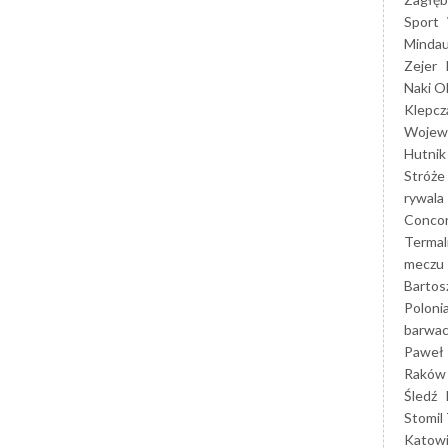
Sport
Mindau
Zejer
Naki O
Klepcz
Wojewó
Hutnik
Stróże
rywala
Concor
Termal
meczu
Bartos
Poloni
barwac
Paweł 
Raków
Śledź
Stomil 
Katow