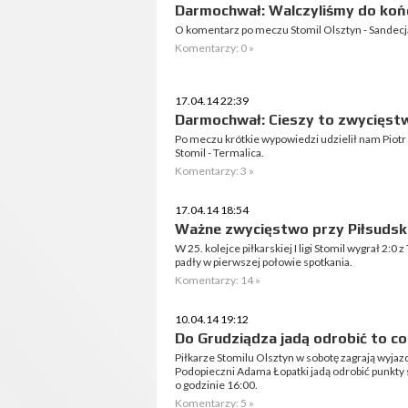
Darmochwał: Walczyliśmy do koń
O komentarz po meczu Stomil Olsztyn - Sandecj
Komentarzy: 0 »
17.04.14 22:39
Darmochwał: Cieszy to zwycięst
Po meczu krótkie wypowiedzi udzielił nam Piot
Stomil - Termalica.
Komentarzy: 3 »
17.04.14 18:54
Ważne zwycięstwo przy Piłsudsk
W 25. kolejce piłkarskiej I ligi Stomil wygrał 2:
padły w pierwszej połowie spotkania.
Komentarzy: 14 »
10.04.14 19:12
Do Grudziądza jadą odrobić to co 
Piłkarze Stomilu Olsztyn w sobotę zagrają wyja
Podopieczni Adama Łopatki jadą odrobić punkty 
o godzinie 16:00.
Komentarzy: 5 »