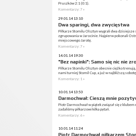
Pruszków 2:1 (0:1).
Komentarzy: 7 »
29.01.14 13:10
Dwa sparingi, dwa zwycięstwa
Piłkarze Stomilu Olsztyn wygrali dwa dzisiejsze
zgrupowania w Jarocinie. Najpierw pokonali Ost
miejscowego Jarotę.
Komentarzy: 7 »
14.01.14 19:30
"Bez napinki": Samo się nic nie zr
Piłkarze Stomilu Olsztyn obecnie ciężko trenują, 
nami turniej Stomil Cup, a już w najbliższą sobot
Komentarzy: 1 »
10.01.14 13:53
Darmochwał: Cieszą mnie pozytyw
Piotr Darmochwał w piątek związał się z klubem
zadaliśmy piłkarzowi kilka pytań.
Komentarzy: 6 »
10.01.14 11:24
Piotr Darmochwał piłkarzem Sto