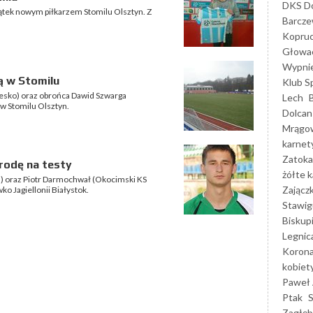
DKS Do
ątek nowym piłkarzem Stomilu Olsztyn. Z
Barcz
Kopruc
Głowa
Wypni
ą w Stomilu
Klub S
esko) oraz obrońca Dawid Szwarga
Lech
w Stomilu Olsztyn.
Dolcan
Mrągo
karnet
Zatoka
rodę na testy
żółte k
a) oraz Piotr Darmochwał (Okocimski KS
Zającz
o Jagiellonii Białystok.
Stawig
Biskup
Legnic
Korona
kobiet
Paweł 
Ptak
Zagłęb