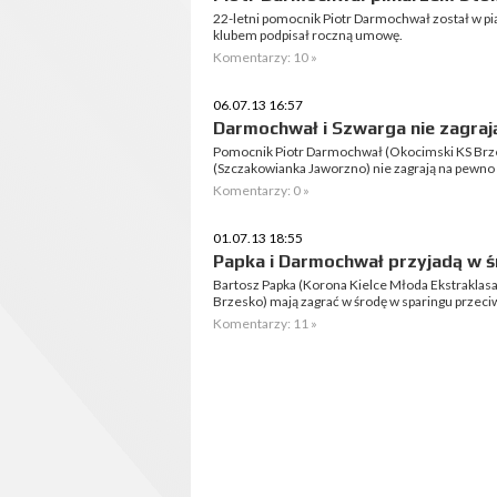
22-letni pomocnik Piotr Darmochwał został w pi
klubem podpisał roczną umowę.
Komentarzy: 10 »
06.07.13 16:57
Darmochwał i Szwarga nie zagraj
Pomocnik Piotr Darmochwał (Okocimski KS Brz
(Szczakowianka Jaworzno) nie zagrają na pewno 
Komentarzy: 0 »
01.07.13 18:55
Papka i Darmochwał przyjadą w ś
Bartosz Papka (Korona Kielce Młoda Ekstraklas
Brzesko) mają zagrać w środę w sparingu przeciwk
Komentarzy: 11 »