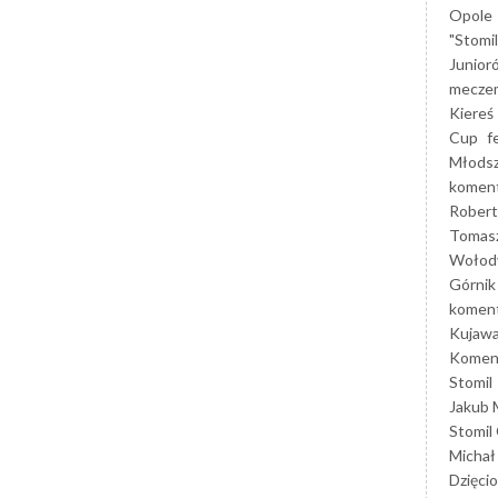
Opole
"Stomi
Junior
mecze
Kiereś
Cup
f
Młods
koment
Robert
Tomas
Wołod
Górnik
koment
Kujaw
Koment
Stomil
Jakub 
Stomil
Michał
Dzięcio