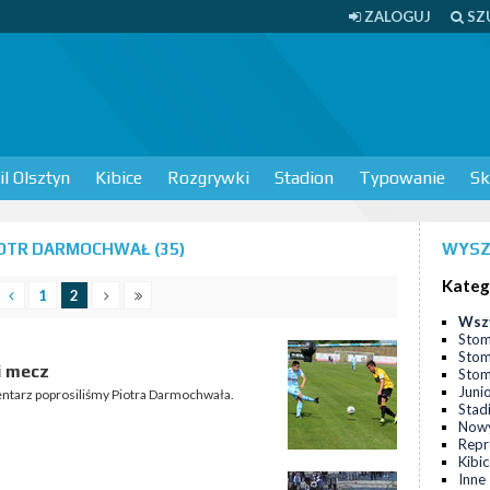
ZALOGUJ
SZ
l Olsztyn
Kibice
Rozgrywki
Stadion
Typowanie
Sk
OTR DARMOCHWAŁ (35)
WYSZ
Kateg
1
2
Wsz
Stom
Stom
i mecz
Stomi
Juni
ntarz poprosiliśmy Piotra Darmochwała.
Stad
Nowy
Repr
Kibi
Inne