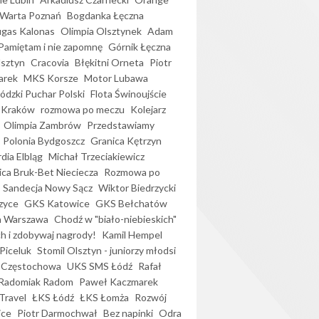
Warta Poznań
Bogdanka Łęczna
gas Kalonas
Olimpia Olsztynek
Adam
Pamiętam i nie zapomnę
Górnik Łęczna
lsztyn
Cracovia
Błękitni Orneta
Piotr
arek
MKS Korsze
Motor Lubawa
dzki Puchar Polski
Flota Świnoujście
 Kraków
rozmowa po meczu
Kolejarz
Olimpia Zambrów
Przedstawiamy
Polonia Bydgoszcz
Granica Kętrzyn
dia Elbląg
Michał Trzeciakiewicz
ica Bruk-Bet Nieciecza
Rozmowa po
Sandecja Nowy Sącz
Wiktor Biedrzycki
zyce
GKS Katowice
GKS Bełchatów
a Warszawa
Chodź w "biało-niebieskich"
h i zdobywaj nagrody!
Kamil Hempel
Piceluk
Stomil Olsztyn - juniorzy młodsi
 Częstochowa
UKS SMS Łódź
Rafał
Radomiak Radom
Paweł Kaczmarek
Travel
ŁKS Łódź
ŁKS Łomża
Rozwój
ice
Piotr Darmochwał
Bez napinki
Odra