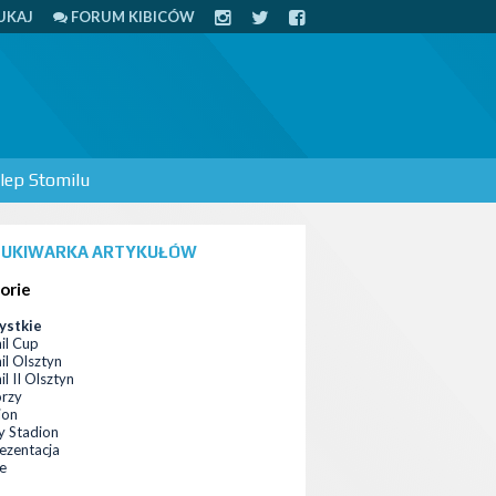
UKAJ
FORUM KIBICÓW
lep Stomilu
UKIWARKA ARTYKUŁÓW
orie
ystkie
il Cup
il Olsztyn
l II Olsztyn
orzy
ion
 Stadion
ezentacja
ce