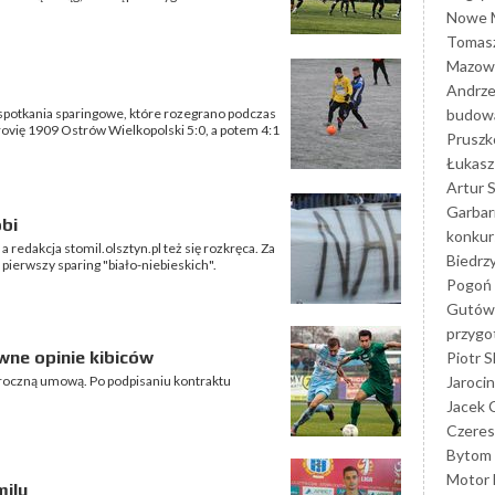
Nowe M
Tomasz
Mazowi
Andrze
budowa
 spotkania sparingowe, które rozegrano podczas
rovię 1909 Ostrów Wielkopolski 5:0, a potem 4:1
Prusz
Łukasz 
Artur 
Garbar
obi
konkur
a redakcja stomil.olsztyn.pl też się rozkręca. Za
Biedrz
ę pierwszy sparing "biało-niebieskich".
Pogoń 
Gutów
przyg
ne opinie kibiców
Piotr S
Jarocin
 roczną umową. Po podpisaniu kontraktu
Jacek 
Czeres
Bytom
Motor 
milu