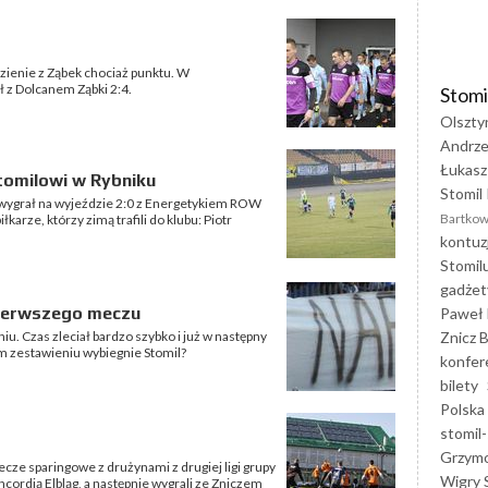
zienie z Ząbek chociaż punktu. W
 z Dolcanem Ząbki 2:4.
Stomi
Olszty
Andrze
Łukasz
tomilowi w Rybniku
Stomil 
 wygrał na wyjeździe 2:0 z Energetykiem ROW
Bartkow
łkarze, którzy zimą trafili do klubu: Piotr
kontuz
Stomil
gadżet
 pierwszego meczu
Paweł 
Znicz B
u. Czas zleciał bardzo szybko i już w następny
kim zestawieniu wybiegnie Stomil?
konfer
bilety
Polska
stomil-
Grzym
ecze sparingowe z drużynami z drugiej ligi grupy
Wigry 
ncordią Elbląg, a następnie wygrali ze Zniczem