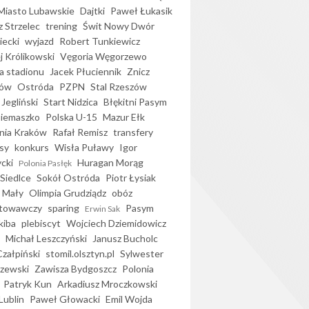
iasto Lubawskie
Dajtki
Paweł Łukasik
 Strzelec
trening
Świt Nowy Dwór
ecki
wyjazd
Robert Tunkiewicz
j Królikowski
Vęgoria Węgorzewo
 stadionu
Jacek Płuciennik
Znicz
ków
Ostróda
PZPN
Stal Rzeszów
Jegliński
Start Nidzica
Błękitni Pasym
Siemaszko
Polska U-15
Mazur Ełk
nia Kraków
Rafał Remisz
transfery
sy
konkurs
Wisła Puławy
Igor
ycki
Huragan Morąg
Polonia Pasłęk
Siedlce
Sokół Ostróda
Piotr Łysiak
 Mały
Olimpia Grudziądz
obóz
otowawczy
sparing
Pasym
Erwin Sak
kiba
plebiscyt
Wojciech Dziemidowicz
Michał Leszczyński
Janusz Bucholc
Czałpiński
stomil.olsztyn.pl
Sylwester
zewski
Zawisza Bydgoszcz
Polonia
Patryk Kun
Arkadiusz Mroczkowski
Lublin
Paweł Głowacki
Emil Wojda