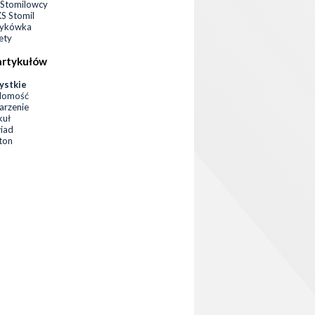
Stomilowcy
 Stomil
zykówka
ety
artykułów
ystkie
domość
rzenie
kuł
iad
eton