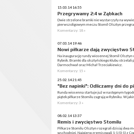
15.03.14 16:55
Przegrywamy 2:4 w Ząbkach
Dwie strzelone bramki nie wystarczyły na wywie
pierwszoligowym meczu Stomil Olsztyn przegrał
Komentarzy: 18 »
07.03.14 19:46
Nowi piłkarze dają zwycięstwo S
Na inaugurację rundy wiosennej Stomil Olsztyn
Rybnik. Bramki dla olsztyńskiego klubu strzelali pi
Darmochwał oraz Michał Trzeciakiewicz.
Komentarzy: 15 »
25.02.14 21:45
"Bez napinki": Odliczamy dni do
Runda wiosenna startuje już w następnym tygodni
piątek piłkarze Stomilu zagrają w Rybniku. W ja
Komentarzy: 3 »
08.02.14 13:37
Remis i zwycięstwo Stomilu
Piłkarze Stomilu Olsztyn rozegrali dzisiaj dwa m
wschodniej. Najpierw zremisowali 1:1 (0:1) z Co