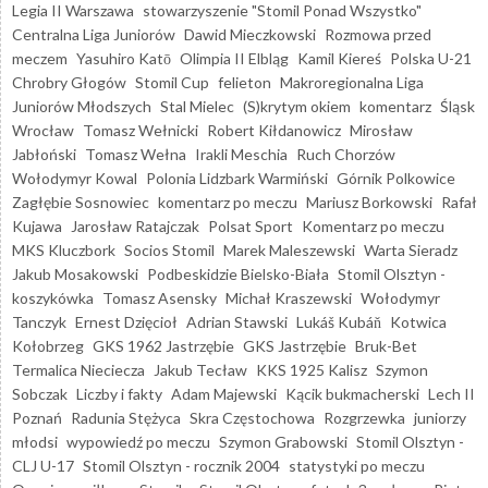
Legia II Warszawa
stowarzyszenie "Stomil Ponad Wszystko"
Centralna Liga Juniorów
Dawid Mieczkowski
Rozmowa przed
meczem
Yasuhiro Katō
Olimpia II Elbląg
Kamil Kiereś
Polska U-21
Chrobry Głogów
Stomil Cup
felieton
Makroregionalna Liga
Juniorów Młodszych
Stal Mielec
(S)krytym okiem
komentarz
Śląsk
Wrocław
Tomasz Wełnicki
Robert Kiłdanowicz
Mirosław
Jabłoński
Tomasz Wełna
Irakli Meschia
Ruch Chorzów
Wołodymyr Kowal
Polonia Lidzbark Warmiński
Górnik Polkowice
Zagłębie Sosnowiec
komentarz po meczu
Mariusz Borkowski
Rafał
Kujawa
Jarosław Ratajczak
Polsat Sport
Komentarz po meczu
MKS Kluczbork
Socios Stomil
Marek Maleszewski
Warta Sieradz
Jakub Mosakowski
Podbeskidzie Bielsko-Biała
Stomil Olsztyn -
koszykówka
Tomasz Asensky
Michał Kraszewski
Wołodymyr
Tanczyk
Ernest Dzięcioł
Adrian Stawski
Lukáš Kubáň
Kotwica
Kołobrzeg
GKS 1962 Jastrzębie
GKS Jastrzębie
Bruk-Bet
Termalica Nieciecza
Jakub Tecław
KKS 1925 Kalisz
Szymon
Sobczak
Liczby i fakty
Adam Majewski
Kącik bukmacherski
Lech II
Poznań
Radunia Stężyca
Skra Częstochowa
Rozgrzewka
juniorzy
młodsi
wypowiedź po meczu
Szymon Grabowski
Stomil Olsztyn -
CLJ U-17
Stomil Olsztyn - rocznik 2004
statystyki po meczu