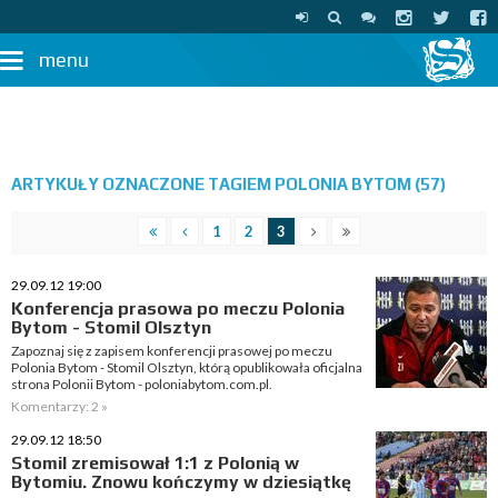
menu
ARTYKUŁY OZNACZONE TAGIEM POLONIA BYTOM (57)
1
2
3
29.09.12 19:00
Konferencja prasowa po meczu Polonia
Bytom - Stomil Olsztyn
Zapoznaj się z zapisem konferencji prasowej po meczu
Polonia Bytom - Stomil Olsztyn, którą opublikowała oficjalna
strona Polonii Bytom - poloniabytom.com.pl.
Komentarzy: 2 »
29.09.12 18:50
Stomil zremisował 1:1 z Polonią w
Bytomiu. Znowu kończymy w dziesiątkę