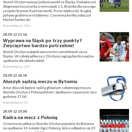
Stomil Olsztyn wywozi jedynie punkt ze Śląska. Podopieczni
Zbigniewa Kaczmarka zremisowali 1:1. Bramkę dla naszego
zespołu Szymon Kaźmierowski. Przez większość drugiej
połowy graliśmy w osłabieniu. Czerwoną kartkę zobaczył
Michał Świderski.
Komentarzy: 28 »
28.09.12 21:16
Wyprawa na Śląsk po trzy punkty?
Zwycięstwo bardzo potrzebne!
Stomil Olsztyn w piątek wieczorem zameldował się na
Śląsku. W sobotę piłkarze z Olsztyna zagrają bardzo ważne
spotkanie dla układu tabeli.
Komentarzy: 20 »
28.09.12 18:18
Aluszyk sędzią meczu w Bytomiu
Artur Aluszyk będzie sędzią głównym sobotniego meczu
Stomilu Olsztyn z Polonią Bytom. Spotkanie rozpocznie się o
godzinie 17:00.
Komentarzy: 0 »
28.09.12 10:38
Kadra na mecz z Polonią
Osiemnastu piłkarzy Stomilu Olsztyn pojedzie do Bytomia
na spotkanie 10. kolejki I ligi z Polonią, które odbędzie się 29