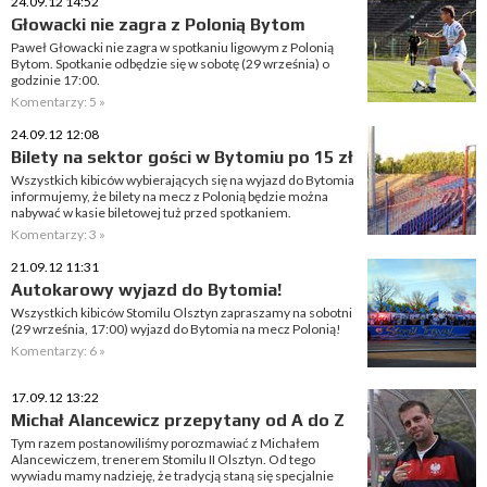
24.09.12 14:52
Głowacki nie zagra z Polonią Bytom
Paweł Głowacki nie zagra w spotkaniu ligowym z Polonią
Bytom. Spotkanie odbędzie się w sobotę (29 września) o
godzinie 17:00.
Komentarzy: 5 »
24.09.12 12:08
Bilety na sektor gości w Bytomiu po 15 zł
Wszystkich kibiców wybierających się na wyjazd do Bytomia
informujemy, że bilety na mecz z Polonią będzie można
nabywać w kasie biletowej tuż przed spotkaniem.
Komentarzy: 3 »
21.09.12 11:31
Autokarowy wyjazd do Bytomia!
Wszystkich kibiców Stomilu Olsztyn zapraszamy na sobotni
(29 września, 17:00) wyjazd do Bytomia na mecz Polonią!
Komentarzy: 6 »
17.09.12 13:22
Michał Alancewicz przepytany od A do Z
Tym razem postanowiliśmy porozmawiać z Michałem
Alancewiczem, trenerem Stomilu II Olsztyn. Od tego
wywiadu mamy nadzieję, że tradycją staną się specjalnie