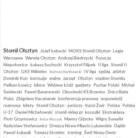
Stomil Olsztyn
Józef Łobocki
MOKS Stomil Olsztyn
Legia
Warszawa
Warmia Olsztyn
Andrzej Biedrzycki
Puszcza
Niepołomice
Łukasz Suchocki
Krzysztof Filipek
II liga
Stomil II
Olsztyn
GKS Wikielec
IV liga
sędzia
arbiter
Bartosz Bartkowski
Dominik Kun
kontuzje
walne
zarząd
Olsztyn
stadion Stomilu
Pelikan Łowicz
kibice
Widzew Łódź
gadżety
Puchar Polski
Michał
Świderski
Paweł Baranowski
Okocimski KS Brzesko
Znicz Biała
Piska
Zbigniew Kaczmarek
konferencja prasowa
wypowiedź
rozmowa
bilety
Stomil Olsztyn - juniorzy
Karol Żwir
Polska
Polska
U-17
Daniel Michałowski
stomil-sklep.pl
koszulki
Ekstraklasa
Piotr Grzymowicz
Mamry Giżycko
Wigry Suwałki
Artur Aluszyk
Radosław Stefanowicz
Drwęca Nowe Miasto Lubawskie
Dajtki
Paweł Łukasik
Tomasz Strzelec
trening
Świt Nowy Dwór