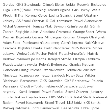
Gołdap
GKS Stawiguda
Olimpia Elbląg
Łukta
Resovia
Biskupiec
I liga
Ultra(S)tomiL
treningi
Miedź Legnica
GKS Tychy
Wisła
Płock
III liga
Korona Kielce
Lechia Gdańsk
Stomil Olsztyn -
kobiety
AS Stomil Olsztyn
R-Gol
terminarz
Paweł Alancewicz
Michał Glanowski
Tomasz Ptak
Szymon Kaźmierowski
Górnik
Zabrze
Zagłębie Lubin
Arkadiusz Czarnecki
Orange Sport
Warta
Poznań
Bogdanka Łęczna
Mindaugas Kalonas
Olimpia Olsztynek
Adam Zejer
Pamiętam i nie zapomnę
Górnik Łęczna
Naki Olsztyn
Cracovia
Błękitni Orneta
Piotr Klepczarek
MKS Korsze
Motor
Lubawa
Wojewódzki Puchar Polski
Flota Świnoujście
Hutnik
Kraków
rozmowa po meczu
Kolejarz Stróże
Olimpia Zambrów
Przedstawiamy rywala
Polonia Bydgoszcz
Granica Kętrzyn
Concordia Elbląg
Michał Trzeciakiewicz
Termalica Bruk-Bet
Nieciecza
Rozmowa po meczu
Sandecja Nowy Sącz
Wiktor
Biedrzycki
Bartoszyce
GKS Katowice
GKS Bełchatów
Polonia
Warszawa
Chodź w "biało-niebieskich" barwach i zdobywaj
nagrody!
Kamil Hempel
Paweł Piceluk
Stomil Olsztyn - juniorzy
młodsi
Raków Częstochowa
UKS SMS Łódź
Rafał Śledź
Radomiak
Radom
Paweł Kaczmarek
Stomil Travel
ŁKS Łódź
ŁKS Łomża
Rozwój Katowice
Piotr Darmochwał
Bez napinki
Odra Opole