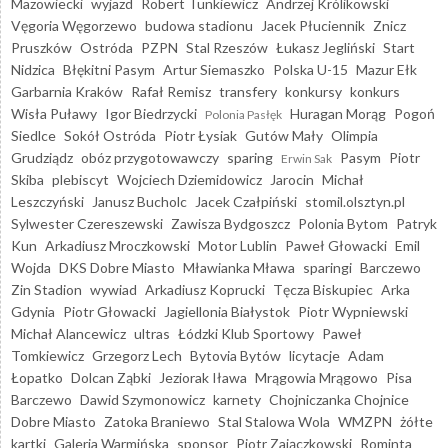
Mazowiecki
wyjazd
Robert Tunkiewicz
Andrzej Królikowski
Vęgoria Węgorzewo
budowa stadionu
Jacek Płuciennik
Znicz
Pruszków
Ostróda
PZPN
Stal Rzeszów
Łukasz Jegliński
Start
Nidzica
Błękitni Pasym
Artur Siemaszko
Polska U-15
Mazur Ełk
Garbarnia Kraków
Rafał Remisz
transfery
konkursy
konkurs
Wisła Puławy
Igor Biedrzycki
Huragan Morąg
Pogoń
Polonia Pasłęk
Siedlce
Sokół Ostróda
Piotr Łysiak
Gutów Mały
Olimpia
Grudziądz
obóz przygotowawczy
sparing
Pasym
Piotr
Erwin Sak
Skiba
plebiscyt
Wojciech Dziemidowicz
Jarocin
Michał
Leszczyński
Janusz Bucholc
Jacek Czałpiński
stomil.olsztyn.pl
Sylwester Czereszewski
Zawisza Bydgoszcz
Polonia Bytom
Patryk
Kun
Arkadiusz Mroczkowski
Motor Lublin
Paweł Głowacki
Emil
Wojda
DKS Dobre Miasto
Mławianka Mława
sparingi
Barczewo
Zin Stadion
wywiad
Arkadiusz Koprucki
Tęcza Biskupiec
Arka
Gdynia
Piotr Głowacki
Jagiellonia Białystok
Piotr Wypniewski
Michał Alancewicz
ultras
Łódzki Klub Sportowy
Paweł
Tomkiewicz
Grzegorz Lech
Bytovia Bytów
licytacje
Adam
Łopatko
Dolcan Ząbki
Jeziorak Iława
Mrągowia Mrągowo
Pisa
Barczewo
Dawid Szymonowicz
karnety
Chojniczanka Chojnice
Dobre Miasto
Zatoka Braniewo
Stal Stalowa Wola
WMZPN
żółte
kartki
Galeria Warmińska
sponsor
Piotr Zajączkowski
Rominta