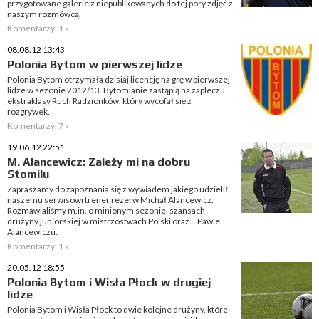
przygotowane galerie z niepublikowanych do tej pory zdjęć z
naszym rozmówcą.
Komentarzy: 1 »
08.08.12 13:43
Polonia Bytom w pierwszej lidze
Polonia Bytom otrzymała dzisiaj licencję na grę w pierwszej
lidze w sezonie 2012/13. Bytomianie zastąpią na zapleczu
ekstraklasy Ruch Radzionków, który wycofał się z
rozgrywek.
Komentarzy: 7 »
19.06.12 22:51
M. Alancewicz: Zależy mi na dobru
Stomilu
Zapraszamy do zapoznania się z wywiadem jakiego udzielił
naszemu serwisowi trener rezerw Michał Alancewicz.
Rozmawialiśmy m.in. o minionym sezonie, szansach
drużyny juniorskiej w mistrzostwach Polski oraz... Pawle
Alancewiczu.
Komentarzy: 1 »
20.05.12 18:55
Polonia Bytom i Wisła Płock w drugiej
lidze
Polonia Bytom i Wisła Płock to dwie kolejne drużyny, które