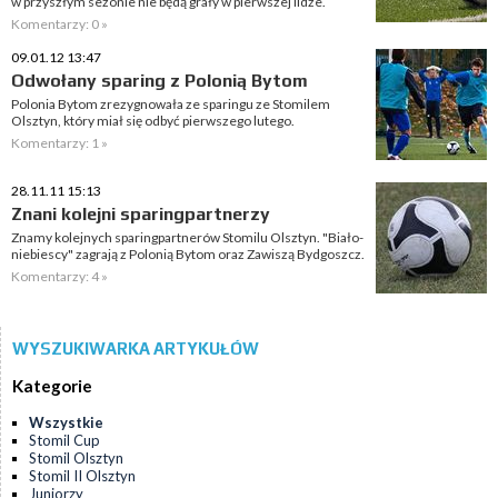
w przyszłym sezonie nie będą grały w pierwszej lidze.
Komentarzy: 0 »
09.01.12 13:47
Odwołany sparing z Polonią Bytom
Polonia Bytom zrezygnowała ze sparingu ze Stomilem
Olsztyn, który miał się odbyć pierwszego lutego.
Komentarzy: 1 »
28.11.11 15:13
Znani kolejni sparingpartnerzy
Znamy kolejnych sparingpartnerów Stomilu Olsztyn. "Biało-
niebiescy" zagrają z Polonią Bytom oraz Zawiszą Bydgoszcz.
Komentarzy: 4 »
WYSZUKIWARKA ARTYKUŁÓW
Kategorie
Wszystkie
Stomil Cup
Stomil Olsztyn
Stomil II Olsztyn
Juniorzy