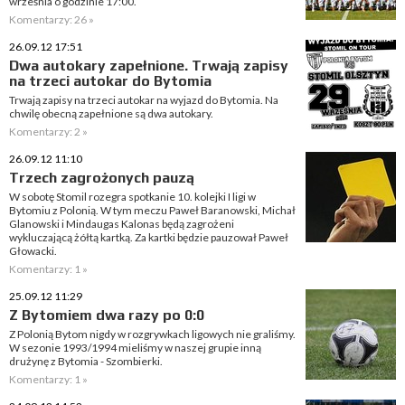
września o godzinie 17:00.
Komentarzy: 26 »
26.09.12 17:51
Dwa autokary zapełnione. Trwają zapisy
na trzeci autokar do Bytomia
Trwają zapisy na trzeci autokar na wyjazd do Bytomia. Na
chwilę obecną zapełnione są dwa autokary.
Komentarzy: 2 »
26.09.12 11:10
Trzech zagrożonych pauzą
W sobotę Stomil rozegra spotkanie 10. kolejki I ligi w
Bytomiu z Polonią. W tym meczu Paweł Baranowski, Michał
Glanowski i Mindaugas Kalonas będą zagrożeni
wykluczającą żółtą kartką. Za kartki będzie pauzował Paweł
Głowacki.
Komentarzy: 1 »
25.09.12 11:29
Z Bytomiem dwa razy po 0:0
Z Polonią Bytom nigdy w rozgrywkach ligowych nie graliśmy.
W sezonie 1993/1994 mieliśmy w naszej grupie inną
drużynę z Bytomia - Szombierki.
Komentarzy: 1 »