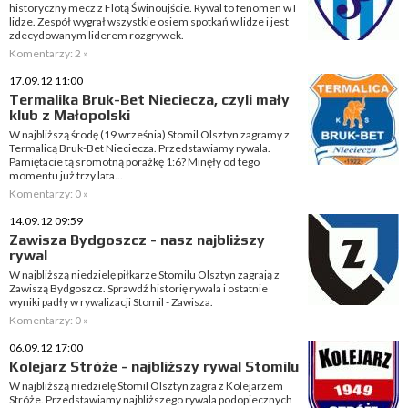
historyczny mecz z Flotą Świnoujście. Rywal to fenomen w I
lidze. Zespół wygrał wszystkie osiem spotkań w lidze i jest
zdecydowanym liderem rozgrywek.
Komentarzy: 2 »
17.09.12 11:00
Termalika Bruk-Bet Nieciecza, czyli mały
klub z Małopolski
W najbliższą środę (19 września) Stomil Olsztyn zagramy z
Termalicą Bruk-Bet Nieciecza. Przedstawiamy rywala.
Pamiętacie tą sromotną porażkę 1:6? Minęły od tego
momentu już trzy lata...
Komentarzy: 0 »
14.09.12 09:59
Zawisza Bydgoszcz - nasz najbliższy
rywal
W najbliższą niedzielę piłkarze Stomilu Olsztyn zagrają z
Zawiszą Bydgoszcz. Sprawdź historię rywala i ostatnie
wyniki padły w rywalizacji Stomil - Zawisza.
Komentarzy: 0 »
06.09.12 17:00
Kolejarz Stróże - najbliższy rywal Stomilu
W najbliższą niedzielę Stomil Olsztyn zagra z Kolejarzem
Stróże. Przedstawiamy najbliższego rywala podopiecznych