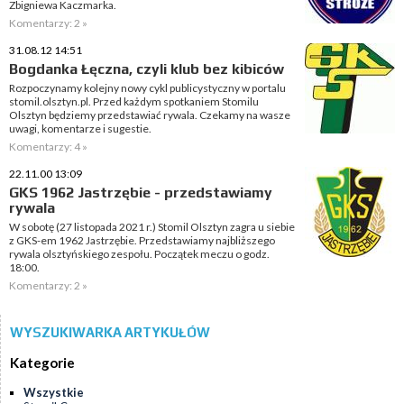
Zbigniewa Kaczmarka.
Komentarzy: 2 »
31.08.12 14:51
Bogdanka Łęczna, czyli klub bez kibiców
Rozpoczynamy kolejny nowy cykl publicystyczny w portalu
stomil.olsztyn.pl. Przed każdym spotkaniem Stomilu
Olsztyn będziemy przedstawiać rywala. Czekamy na wasze
uwagi, komentarze i sugestie.
Komentarzy: 4 »
22.11.00 13:09
GKS 1962 Jastrzębie - przedstawiamy
rywala
W sobotę (27 listopada 2021 r.) Stomil Olsztyn zagra u siebie
z GKS-em 1962 Jastrzębie. Przedstawiamy najbliższego
rywala olsztyńskiego zespołu. Początek meczu o godz.
18:00.
Komentarzy: 2 »
WYSZUKIWARKA ARTYKUŁÓW
Kategorie
Wszystkie