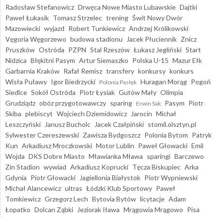
Radosław Stefanowicz
Drwęca Nowe Miasto Lubawskie
Dajtki
Paweł Łukasik
Tomasz Strzelec
trening
Świt Nowy Dwór
Mazowiecki
wyjazd
Robert Tunkiewicz
Andrzej Królikowski
Vęgoria Węgorzewo
budowa stadionu
Jacek Płuciennik
Znicz
Pruszków
Ostróda
PZPN
Stal Rzeszów
Łukasz Jegliński
Start
Nidzica
Błękitni Pasym
Artur Siemaszko
Polska U-15
Mazur Ełk
Garbarnia Kraków
Rafał Remisz
transfery
konkursy
konkurs
Wisła Puławy
Igor Biedrzycki
Huragan Morąg
Pogoń
Polonia Pasłęk
Siedlce
Sokół Ostróda
Piotr Łysiak
Gutów Mały
Olimpia
Grudziądz
obóz przygotowawczy
sparing
Pasym
Piotr
Erwin Sak
Skiba
plebiscyt
Wojciech Dziemidowicz
Jarocin
Michał
Leszczyński
Janusz Bucholc
Jacek Czałpiński
stomil.olsztyn.pl
Sylwester Czereszewski
Zawisza Bydgoszcz
Polonia Bytom
Patryk
Kun
Arkadiusz Mroczkowski
Motor Lublin
Paweł Głowacki
Emil
Wojda
DKS Dobre Miasto
Mławianka Mława
sparingi
Barczewo
Zin Stadion
wywiad
Arkadiusz Koprucki
Tęcza Biskupiec
Arka
Gdynia
Piotr Głowacki
Jagiellonia Białystok
Piotr Wypniewski
Michał Alancewicz
ultras
Łódzki Klub Sportowy
Paweł
Tomkiewicz
Grzegorz Lech
Bytovia Bytów
licytacje
Adam
Łopatko
Dolcan Ząbki
Jeziorak Iława
Mrągowia Mrągowo
Pisa