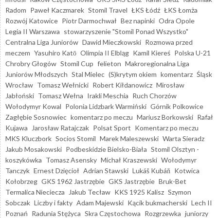
Radom
Paweł Kaczmarek
Stomil Travel
ŁKS Łódź
ŁKS Łomża
Rozwój Katowice
Piotr Darmochwał
Bez napinki
Odra Opole
Legia II Warszawa
stowarzyszenie "Stomil Ponad Wszystko"
Centralna Liga Juniorów
Dawid Mieczkowski
Rozmowa przed
meczem
Yasuhiro Katō
Olimpia II Elbląg
Kamil Kiereś
Polska U-21
Chrobry Głogów
Stomil Cup
felieton
Makroregionalna Liga
Juniorów Młodszych
Stal Mielec
(S)krytym okiem
komentarz
Śląsk
Wrocław
Tomasz Wełnicki
Robert Kiłdanowicz
Mirosław
Jabłoński
Tomasz Wełna
Irakli Meschia
Ruch Chorzów
Wołodymyr Kowal
Polonia Lidzbark Warmiński
Górnik Polkowice
Zagłębie Sosnowiec
komentarz po meczu
Mariusz Borkowski
Rafał
Kujawa
Jarosław Ratajczak
Polsat Sport
Komentarz po meczu
MKS Kluczbork
Socios Stomil
Marek Maleszewski
Warta Sieradz
Jakub Mosakowski
Podbeskidzie Bielsko-Biała
Stomil Olsztyn -
koszykówka
Tomasz Asensky
Michał Kraszewski
Wołodymyr
Tanczyk
Ernest Dzięcioł
Adrian Stawski
Lukáš Kubáň
Kotwica
Kołobrzeg
GKS 1962 Jastrzębie
GKS Jastrzębie
Bruk-Bet
Termalica Nieciecza
Jakub Tecław
KKS 1925 Kalisz
Szymon
Sobczak
Liczby i fakty
Adam Majewski
Kącik bukmacherski
Lech II
Poznań
Radunia Stężyca
Skra Częstochowa
Rozgrzewka
juniorzy