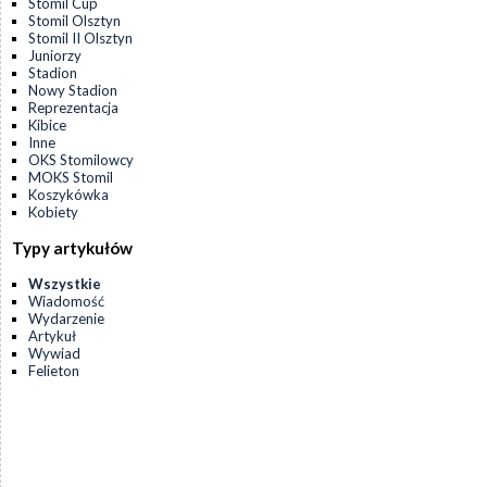
Stomil Cup
Stomil Olsztyn
Stomil II Olsztyn
Juniorzy
Stadion
Nowy Stadion
Reprezentacja
Kibice
Inne
OKS Stomilowcy
MOKS Stomil
Koszykówka
Kobiety
Typy artykułów
Wszystkie
Wiadomość
Wydarzenie
Artykuł
Wywiad
Felieton