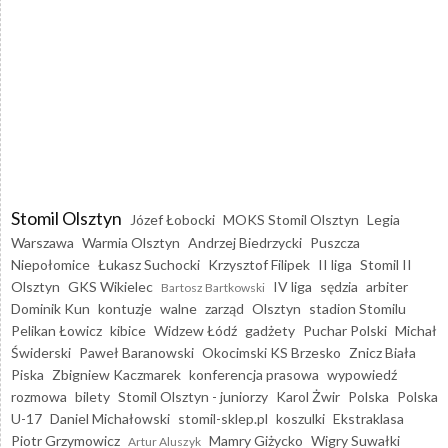
Stomil Olsztyn
Józef Łobocki
MOKS Stomil Olsztyn
Legia
Warszawa
Warmia Olsztyn
Andrzej Biedrzycki
Puszcza
Niepołomice
Łukasz Suchocki
Krzysztof Filipek
II liga
Stomil II
Olsztyn
GKS Wikielec
IV liga
sędzia
arbiter
Bartosz Bartkowski
Dominik Kun
kontuzje
walne
zarząd
Olsztyn
stadion Stomilu
Pelikan Łowicz
kibice
Widzew Łódź
gadżety
Puchar Polski
Michał
Świderski
Paweł Baranowski
Okocimski KS Brzesko
Znicz Biała
Piska
Zbigniew Kaczmarek
konferencja prasowa
wypowiedź
rozmowa
bilety
Stomil Olsztyn - juniorzy
Karol Żwir
Polska
Polska
U-17
Daniel Michałowski
stomil-sklep.pl
koszulki
Ekstraklasa
Piotr Grzymowicz
Mamry Giżycko
Wigry Suwałki
Artur Aluszyk