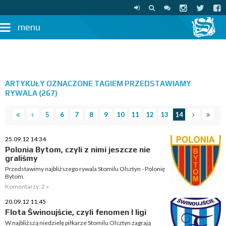
menu
ARTYKUŁY OZNACZONE TAGIEM PRZEDSTAWIAMY
RYWALA (267)
5
6
7
8
9
10
11
12
13
14
25.09.12 14:34
Polonia Bytom, czyli z nimi jeszcze nie
graliśmy
Przedstawimy najbliższego rywala Stomilu Olsztyn - Polonię
Bytom.
Komentarzy: 2 »
20.09.12 11:45
Flota Świnoujście, czyli fenomen I ligi
W najbliższą niedzielę piłkarze Stomilu Olsztyn zagrają