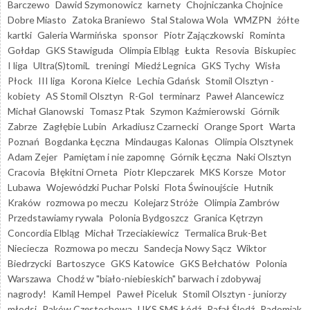
Barczewo
Dawid Szymonowicz
karnety
Chojniczanka Chojnice
Dobre Miasto
Zatoka Braniewo
Stal Stalowa Wola
WMZPN
żółte
kartki
Galeria Warmińska
sponsor
Piotr Zajączkowski
Rominta
Gołdap
GKS Stawiguda
Olimpia Elbląg
Łukta
Resovia
Biskupiec
I liga
Ultra(S)tomiL
treningi
Miedź Legnica
GKS Tychy
Wisła
Płock
III liga
Korona Kielce
Lechia Gdańsk
Stomil Olsztyn -
kobiety
AS Stomil Olsztyn
R-Gol
terminarz
Paweł Alancewicz
Michał Glanowski
Tomasz Ptak
Szymon Kaźmierowski
Górnik
Zabrze
Zagłębie Lubin
Arkadiusz Czarnecki
Orange Sport
Warta
Poznań
Bogdanka Łęczna
Mindaugas Kalonas
Olimpia Olsztynek
Adam Zejer
Pamiętam i nie zapomnę
Górnik Łęczna
Naki Olsztyn
Cracovia
Błękitni Orneta
Piotr Klepczarek
MKS Korsze
Motor
Lubawa
Wojewódzki Puchar Polski
Flota Świnoujście
Hutnik
Kraków
rozmowa po meczu
Kolejarz Stróże
Olimpia Zambrów
Przedstawiamy rywala
Polonia Bydgoszcz
Granica Kętrzyn
Concordia Elbląg
Michał Trzeciakiewicz
Termalica Bruk-Bet
Nieciecza
Rozmowa po meczu
Sandecja Nowy Sącz
Wiktor
Biedrzycki
Bartoszyce
GKS Katowice
GKS Bełchatów
Polonia
Warszawa
Chodź w "biało-niebieskich" barwach i zdobywaj
nagrody!
Kamil Hempel
Paweł Piceluk
Stomil Olsztyn - juniorzy
młodsi
Raków Częstochowa
UKS SMS Łódź
Rafał Śledź
Radomiak