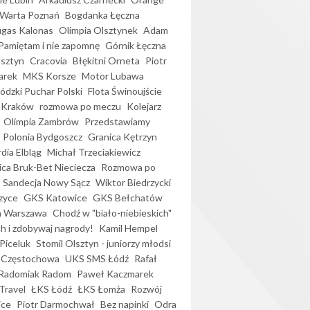
Warta Poznań
Bogdanka Łęczna
gas Kalonas
Olimpia Olsztynek
Adam
Pamiętam i nie zapomnę
Górnik Łęczna
lsztyn
Cracovia
Błękitni Orneta
Piotr
arek
MKS Korsze
Motor Lubawa
dzki Puchar Polski
Flota Świnoujście
 Kraków
rozmowa po meczu
Kolejarz
Olimpia Zambrów
Przedstawiamy
Polonia Bydgoszcz
Granica Kętrzyn
dia Elbląg
Michał Trzeciakiewicz
ica Bruk-Bet Nieciecza
Rozmowa po
Sandecja Nowy Sącz
Wiktor Biedrzycki
zyce
GKS Katowice
GKS Bełchatów
a Warszawa
Chodź w "biało-niebieskich"
h i zdobywaj nagrody!
Kamil Hempel
Piceluk
Stomil Olsztyn - juniorzy młodsi
 Częstochowa
UKS SMS Łódź
Rafał
Radomiak Radom
Paweł Kaczmarek
Travel
ŁKS Łódź
ŁKS Łomża
Rozwój
ice
Piotr Darmochwał
Bez napinki
Odra