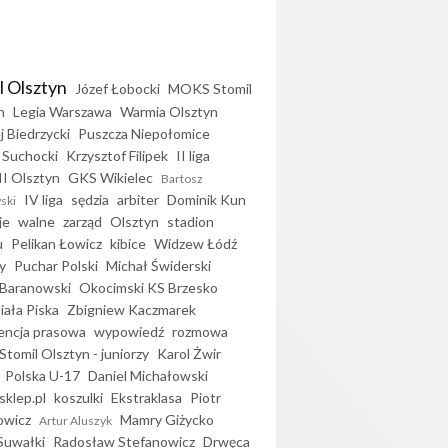
l Olsztyn
Józef Łobocki
MOKS Stomil
n
Legia Warszawa
Warmia Olsztyn
j Biedrzycki
Puszcza Niepołomice
 Suchocki
Krzysztof Filipek
II liga
II Olsztyn
GKS Wikielec
Bartosz
IV liga
sędzia
arbiter
Dominik Kun
ski
je
walne
zarząd
Olsztyn
stadion
u
Pelikan Łowicz
kibice
Widzew Łódź
y
Puchar Polski
Michał Świderski
Baranowski
Okocimski KS Brzesko
iała Piska
Zbigniew Kaczmarek
encja prasowa
wypowiedź
rozmowa
Stomil Olsztyn - juniorzy
Karol Żwir
Polska U-17
Daniel Michałowski
sklep.pl
koszulki
Ekstraklasa
Piotr
owicz
Mamry Giżycko
Artur Aluszyk
Suwałki
Radosław Stefanowicz
Drwęca