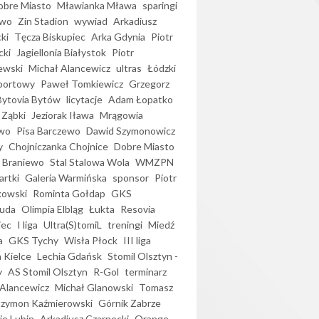
bre Miasto
Mławianka Mława
sparingi
ewo
Zin Stadion
wywiad
Arkadiusz
ki
Tęcza Biskupiec
Arka Gdynia
Piotr
cki
Jagiellonia Białystok
Piotr
ewski
Michał Alancewicz
ultras
Łódzki
portowy
Paweł Tomkiewicz
Grzegorz
Bytovia Bytów
licytacje
Adam Łopatko
 Ząbki
Jeziorak Iława
Mrągowia
wo
Pisa Barczewo
Dawid Szymonowicz
y
Chojniczanka Chojnice
Dobre Miasto
 Braniewo
Stal Stalowa Wola
WMZPN
artki
Galeria Warmińska
sponsor
Piotr
kowski
Rominta Gołdap
GKS
uda
Olimpia Elbląg
Łukta
Resovia
iec
I liga
Ultra(S)tomiL
treningi
Miedź
a
GKS Tychy
Wisła Płock
III liga
 Kielce
Lechia Gdańsk
Stomil Olsztyn -
y
AS Stomil Olsztyn
R-Gol
terminarz
Alancewicz
Michał Glanowski
Tomasz
Szymon Kaźmierowski
Górnik Zabrze
ie Lubin
Arkadiusz Czarnecki
Orange