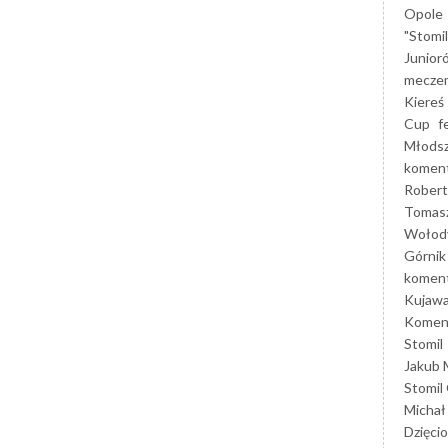
Opole
"Stomi
Junior
mecze
Kiereś
Cup
f
Młods
koment
Robert
Tomas
Wołod
Górnik
koment
Kujaw
Koment
Stomil
Jakub 
Stomil
Michał
Dzięcio