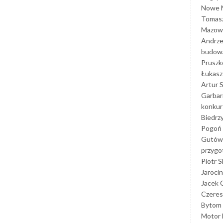
Nowe M
Tomasz
Mazowi
Andrze
budowa
Prusz
Łukasz 
Artur 
Garbar
konkur
Biedrz
Pogoń 
Gutów
przyg
Piotr S
Jarocin
Jacek 
Czeres
Bytom
Motor 