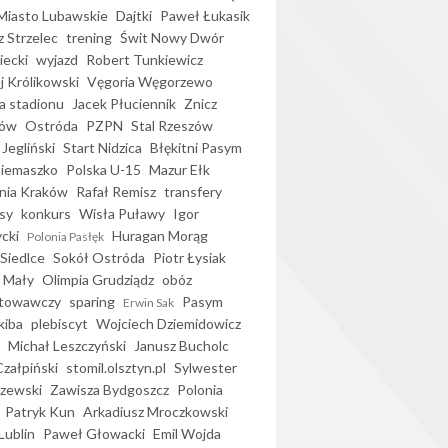
iasto Lubawskie
Dajtki
Paweł Łukasik
 Strzelec
trening
Świt Nowy Dwór
ecki
wyjazd
Robert Tunkiewicz
j Królikowski
Vęgoria Węgorzewo
 stadionu
Jacek Płuciennik
Znicz
ków
Ostróda
PZPN
Stal Rzeszów
Jegliński
Start Nidzica
Błękitni Pasym
Siemaszko
Polska U-15
Mazur Ełk
nia Kraków
Rafał Remisz
transfery
sy
konkurs
Wisła Puławy
Igor
ycki
Huragan Morąg
Polonia Pasłęk
Siedlce
Sokół Ostróda
Piotr Łysiak
 Mały
Olimpia Grudziądz
obóz
otowawczy
sparing
Pasym
Erwin Sak
kiba
plebiscyt
Wojciech Dziemidowicz
Michał Leszczyński
Janusz Bucholc
Czałpiński
stomil.olsztyn.pl
Sylwester
zewski
Zawisza Bydgoszcz
Polonia
Patryk Kun
Arkadiusz Mroczkowski
Lublin
Paweł Głowacki
Emil Wojda