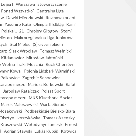
Legia II Warszawa
stowarzyszenie
l Ponad Wszystko"
Centralna Liga
ów
Dawid Mieczkowski
Rozmowa przed
m
Yasuhiro Katō
Olimpia II Elbląg
Kamil
Polska U-21
Chrobry Głogów
Stomil
elieton
Makroregionalna Liga Juniorów
zych
Stal Mielec
(S)krytym okiem
arz
Śląsk Wrocław
Tomasz Wełnicki
 Kiłdanowicz
Mirosław Jabłoński
z Wełna
Irakli Meschia
Ruch Chorzów
ymyr Kowal
Polonia Lidzbark Warmiński
 Polkowice
Zagłębie Sosnowiec
arz po meczu
Mariusz Borkowski
Rafał
a
Jarosław Ratajczak
Polsat Sport
arz po meczu
MKS Kluczbork
Socios
Marek Maleszewski
Warta Sieradz
Mosakowski
Podbeskidzie Bielsko-Biała
 Olsztyn - koszykówka
Tomasz Asensky
 Kraszewski
Wołodymyr Tanczyk
Ernest
ł
Adrian Stawski
Lukáš Kubáň
Kotwica