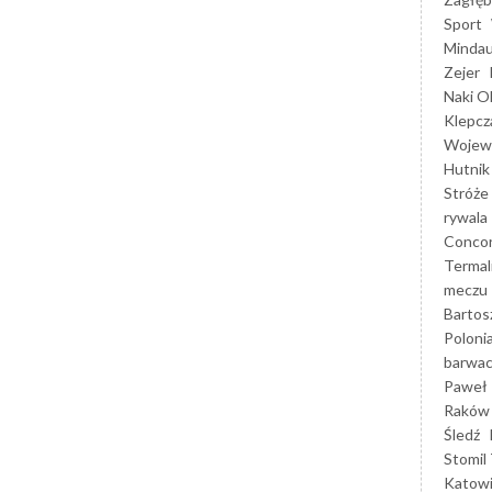
Sport
Mindau
Zejer
Naki O
Klepcz
Wojewó
Hutnik
Stróże
rywala
Concor
Termal
meczu
Bartos
Poloni
barwac
Paweł 
Raków
Śledź
Stomil 
Katow