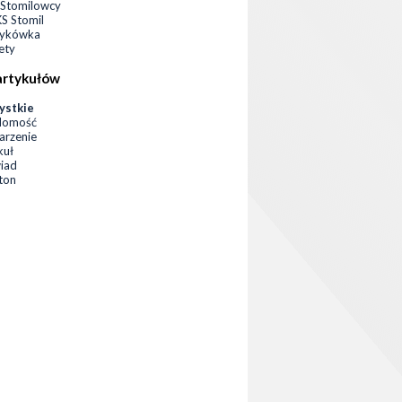
Stomilowcy
 Stomil
zykówka
ety
artykułów
ystkie
domość
rzenie
kuł
iad
eton