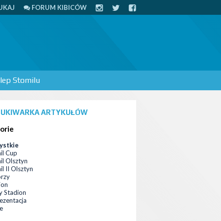
UKAJ
FORUM KIBICÓW
lep Stomilu
UKIWARKA ARTYKUŁÓW
orie
ystkie
il Cup
il Olsztyn
l II Olsztyn
orzy
ion
 Stadion
ezentacja
ce