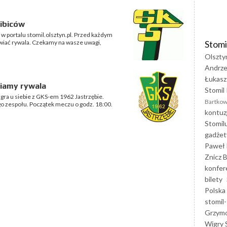
kibiców
w portalu stomil.olsztyn.pl. Przed każdym
Stomi
wiać rywala. Czekamy na wasze uwagi,
Olszty
Andrze
Łukasz
wiamy rywala
Stomil 
agra u siebie z GKS-em 1962 Jastrzębie.
Bartkow
o zespołu. Początek meczu o godz. 18:00.
kontuz
Stomil
gadżet
Paweł 
Znicz B
konfer
bilety
Polska
stomil-
Grzym
Wigry 