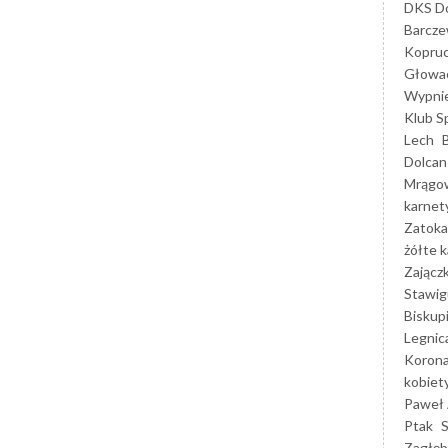
DKS Do
Barcz
Kopruc
Głowa
Wypni
Klub S
Lech
Dolcan
Mrągo
karnet
Zatoka
żółte k
Zającz
Stawig
Biskup
Legnic
Korona
kobiet
Paweł 
Ptak
Zagłęb