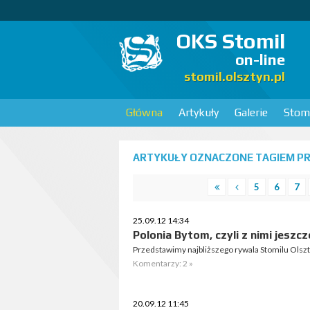
OKS Stomil
on-line
stomil.olsztyn.pl
Główna
Artykuły
Galerie
Stomi
ARTYKUŁY OZNACZONE TAGIEM P
5
6
7
25.09.12 14:34
Polonia Bytom, czyli z nimi jeszcz
Przedstawimy najbliższego rywala Stomilu Olszt
Komentarzy: 2 »
20.09.12 11:45