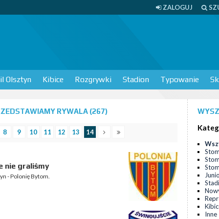
ZALOGUJ
SZ
l Olsztyn
Kibice
Rozgrywki
Stadion
Typowanie
Sk
RZEDSTAWIAMY RYWALA (267)
WYSZ
Kateg
8
9
10
11
12
13
14
Wsz
Stom
Stom
e nie graliśmy
Stomi
Juni
yn - Polonię Bytom.
Stad
Nowy
Repr
Kibi
Inne