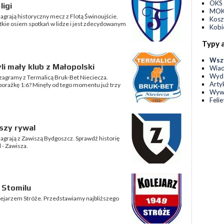
OKS 
ligi
MOKS
zagrają historyczny mecz z Flotą Świnoujście.
Kos
stkie osiem spotkań w lidze i jest zdecydowanym
Kobi
Typy 
Wsz
li mały klub z Małopolski
Wia
Wyda
 zagramy z Termalicą Bruk-Bet Nieciecza.
Arty
porażkę 1:6? Minęły od tego momentu już trzy
Wyw
Feli
szy rywal
zagrają z Zawiszą Bydgoszcz. Sprawdź historię
l - Zawisza.
l Stomilu
olejarzem Stróże. Przedstawiamy najbliższego