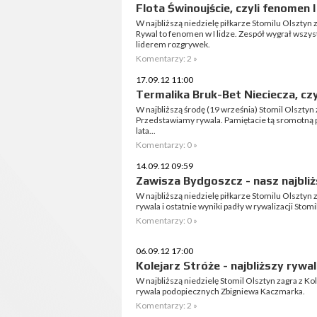
Flota Świnoujście, czyli fenomen I 
W najbliższą niedzielę piłkarze Stomilu Olsztyn 
Rywal to fenomen w I lidze. Zespół wygrał wszy
liderem rozgrywek.
Komentarzy: 2 »
17.09.12 11:00
Termalika Bruk-Bet Nieciecza, czy
W najbliższą środę (19 września) Stomil Olsztyn
Przedstawiamy rywala. Pamiętacie tą sromotną 
lata...
Komentarzy: 0 »
14.09.12 09:59
Zawisza Bydgoszcz - nasz najbliż
W najbliższą niedzielę piłkarze Stomilu Olsztyn 
rywala i ostatnie wyniki padły w rywalizacji Stomi
Komentarzy: 0 »
06.09.12 17:00
Kolejarz Stróże - najbliższy rywa
W najbliższą niedzielę Stomil Olsztyn zagra z K
rywala podopiecznych Zbigniewa Kaczmarka.
Komentarzy: 2 »