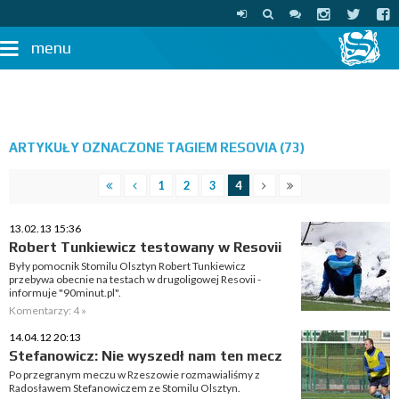
menu
ARTYKUŁY OZNACZONE TAGIEM RESOVIA (73)
1
2
3
4
13.02.13 15:36
Robert Tunkiewicz testowany w Resovii
Były pomocnik Stomilu Olsztyn Robert Tunkiewicz
przebywa obecnie na testach w drugoligowej Resovii -
informuje "90minut.pl".
Komentarzy: 4 »
14.04.12 20:13
Stefanowicz: Nie wyszedł nam ten mecz
Po przegranym meczu w Rzeszowie rozmawialiśmy z
Radosławem Stefanowiczem ze Stomilu Olsztyn.