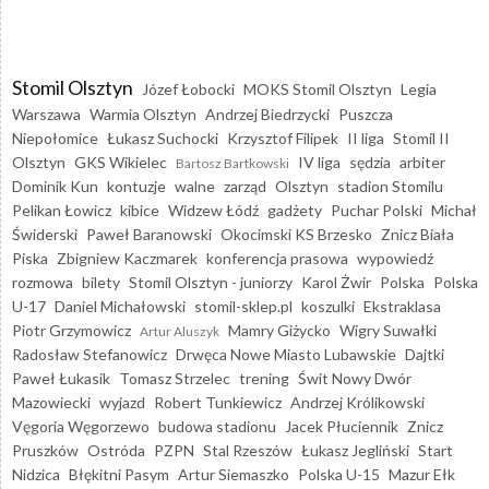
Stomil Olsztyn
Józef Łobocki
MOKS Stomil Olsztyn
Legia
Warszawa
Warmia Olsztyn
Andrzej Biedrzycki
Puszcza
Niepołomice
Łukasz Suchocki
Krzysztof Filipek
II liga
Stomil II
Olsztyn
GKS Wikielec
IV liga
sędzia
arbiter
Bartosz Bartkowski
Dominik Kun
kontuzje
walne
zarząd
Olsztyn
stadion Stomilu
Pelikan Łowicz
kibice
Widzew Łódź
gadżety
Puchar Polski
Michał
Świderski
Paweł Baranowski
Okocimski KS Brzesko
Znicz Biała
Piska
Zbigniew Kaczmarek
konferencja prasowa
wypowiedź
rozmowa
bilety
Stomil Olsztyn - juniorzy
Karol Żwir
Polska
Polska
U-17
Daniel Michałowski
stomil-sklep.pl
koszulki
Ekstraklasa
Piotr Grzymowicz
Mamry Giżycko
Wigry Suwałki
Artur Aluszyk
Radosław Stefanowicz
Drwęca Nowe Miasto Lubawskie
Dajtki
Paweł Łukasik
Tomasz Strzelec
trening
Świt Nowy Dwór
Mazowiecki
wyjazd
Robert Tunkiewicz
Andrzej Królikowski
Vęgoria Węgorzewo
budowa stadionu
Jacek Płuciennik
Znicz
Pruszków
Ostróda
PZPN
Stal Rzeszów
Łukasz Jegliński
Start
Nidzica
Błękitni Pasym
Artur Siemaszko
Polska U-15
Mazur Ełk