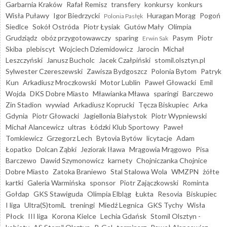
Garbarnia Kraków
Rafał Remisz
transfery
konkursy
konkurs
Wisła Puławy
Igor Biedrzycki
Huragan Morąg
Pogoń
Polonia Pasłęk
Siedlce
Sokół Ostróda
Piotr Łysiak
Gutów Mały
Olimpia
Grudziądz
obóz przygotowawczy
sparing
Pasym
Piotr
Erwin Sak
Skiba
plebiscyt
Wojciech Dziemidowicz
Jarocin
Michał
Leszczyński
Janusz Bucholc
Jacek Czałpiński
stomil.olsztyn.pl
Sylwester Czereszewski
Zawisza Bydgoszcz
Polonia Bytom
Patryk
Kun
Arkadiusz Mroczkowski
Motor Lublin
Paweł Głowacki
Emil
Wojda
DKS Dobre Miasto
Mławianka Mława
sparingi
Barczewo
Zin Stadion
wywiad
Arkadiusz Koprucki
Tęcza Biskupiec
Arka
Gdynia
Piotr Głowacki
Jagiellonia Białystok
Piotr Wypniewski
Michał Alancewicz
ultras
Łódzki Klub Sportowy
Paweł
Tomkiewicz
Grzegorz Lech
Bytovia Bytów
licytacje
Adam
Łopatko
Dolcan Ząbki
Jeziorak Iława
Mrągowia Mrągowo
Pisa
Barczewo
Dawid Szymonowicz
karnety
Chojniczanka Chojnice
Dobre Miasto
Zatoka Braniewo
Stal Stalowa Wola
WMZPN
żółte
kartki
Galeria Warmińska
sponsor
Piotr Zajączkowski
Rominta
Gołdap
GKS Stawiguda
Olimpia Elbląg
Łukta
Resovia
Biskupiec
I liga
Ultra(S)tomiL
treningi
Miedź Legnica
GKS Tychy
Wisła
Płock
III liga
Korona Kielce
Lechia Gdańsk
Stomil Olsztyn -