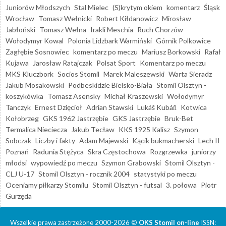
Juniorów Młodszych
Stal Mielec
(S)krytym okiem
komentarz
Śląsk
Wrocław
Tomasz Wełnicki
Robert Kiłdanowicz
Mirosław
Jabłoński
Tomasz Wełna
Irakli Meschia
Ruch Chorzów
Wołodymyr Kowal
Polonia Lidzbark Warmiński
Górnik Polkowice
Zagłębie Sosnowiec
komentarz po meczu
Mariusz Borkowski
Rafał
Kujawa
Jarosław Ratajczak
Polsat Sport
Komentarz po meczu
MKS Kluczbork
Socios Stomil
Marek Maleszewski
Warta Sieradz
Jakub Mosakowski
Podbeskidzie Bielsko-Biała
Stomil Olsztyn -
koszykówka
Tomasz Asensky
Michał Kraszewski
Wołodymyr
Tanczyk
Ernest Dzięcioł
Adrian Stawski
Lukáš Kubáň
Kotwica
Kołobrzeg
GKS 1962 Jastrzębie
GKS Jastrzębie
Bruk-Bet
Termalica Nieciecza
Jakub Tecław
KKS 1925 Kalisz
Szymon
Sobczak
Liczby i fakty
Adam Majewski
Kącik bukmacherski
Lech II
Poznań
Radunia Stężyca
Skra Częstochowa
Rozgrzewka
juniorzy
młodsi
wypowiedź po meczu
Szymon Grabowski
Stomil Olsztyn -
CLJ U-17
Stomil Olsztyn - rocznik 2004
statystyki po meczu
Oceniamy piłkarzy Stomilu
Stomil Olsztyn - futsal
3. połowa
Piotr
Gurzęda
Wszelkie prawa zastrzeżone 2000-2026 ©
OKS Stomil on-line
ISSN: