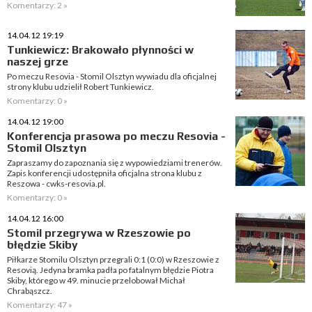
Komentarzy: 2 »
14.04.12 19:19
Tunkiewicz: Brakowało płynności w
naszej grze
Po meczu Resovia - Stomil Olsztyn wywiadu dla oficjalnej
strony klubu udzielił Robert Tunkiewicz.
Komentarzy: 0 »
14.04.12 19:00
Konferencja prasowa po meczu Resovia -
Stomil Olsztyn
Zapraszamy do zapoznania się z wypowiedziami trenerów.
Zapis konferencji udostępniła oficjalna strona klubu z
Reszowa - cwks-resovia.pl.
Komentarzy: 0 »
14.04.12 16:00
Stomil przegrywa w Rzeszowie po
błędzie Skiby
Piłkarze Stomilu Olsztyn przegrali 0:1 (0:0) w Rzeszowie z
Resovią. Jedyna bramka padła po fatalnym błędzie Piotra
Skiby, którego w 49. minucie przelobował Michał
Chrabąszcz.
Komentarzy: 47 »