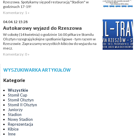
Rzeszowa. Spotykamy się pod restauracją "Stadion" w
godzinach 17-19!
Komentarzy: 1 »
04.04.12 15:28
Autokarowy wyjazd do Rzeszowa
W sobotę (14 kwietnia) o godzinie 16:00 piłkarze Stomilu
Olsztyn rozegrają kolejne spotkanie ligowe - tym razem w
Rzeszowie. Zapraszamy wszystkich kibiców do wyjazdu na
mecz.
Komentarzy: 0 »
WYSZUKIWARKA ARTYKUŁÓW
Kategorie
Wszystkie
Stomil Cup
Stomil Olsztyn
Stomil II Olsztyn
Juniorzy
Stadion
Nowy Stadion
Reprezentacja
Kibice
Inne