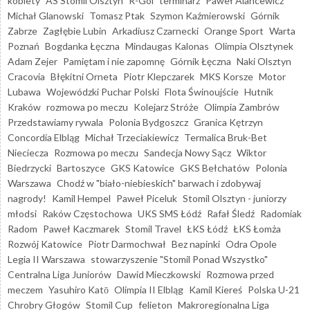
kobiety
AS Stomil Olsztyn
R-Gol
terminarz
Paweł Alancewicz
Michał Glanowski
Tomasz Ptak
Szymon Kaźmierowski
Górnik
Zabrze
Zagłębie Lubin
Arkadiusz Czarnecki
Orange Sport
Warta
Poznań
Bogdanka Łęczna
Mindaugas Kalonas
Olimpia Olsztynek
Adam Zejer
Pamiętam i nie zapomnę
Górnik Łęczna
Naki Olsztyn
Cracovia
Błękitni Orneta
Piotr Klepczarek
MKS Korsze
Motor
Lubawa
Wojewódzki Puchar Polski
Flota Świnoujście
Hutnik
Kraków
rozmowa po meczu
Kolejarz Stróże
Olimpia Zambrów
Przedstawiamy rywala
Polonia Bydgoszcz
Granica Kętrzyn
Concordia Elbląg
Michał Trzeciakiewicz
Termalica Bruk-Bet
Nieciecza
Rozmowa po meczu
Sandecja Nowy Sącz
Wiktor
Biedrzycki
Bartoszyce
GKS Katowice
GKS Bełchatów
Polonia
Warszawa
Chodź w "biało-niebieskich" barwach i zdobywaj
nagrody!
Kamil Hempel
Paweł Piceluk
Stomil Olsztyn - juniorzy
młodsi
Raków Częstochowa
UKS SMS Łódź
Rafał Śledź
Radomiak
Radom
Paweł Kaczmarek
Stomil Travel
ŁKS Łódź
ŁKS Łomża
Rozwój Katowice
Piotr Darmochwał
Bez napinki
Odra Opole
Legia II Warszawa
stowarzyszenie "Stomil Ponad Wszystko"
Centralna Liga Juniorów
Dawid Mieczkowski
Rozmowa przed
meczem
Yasuhiro Katō
Olimpia II Elbląg
Kamil Kiereś
Polska U-21
Chrobry Głogów
Stomil Cup
felieton
Makroregionalna Liga