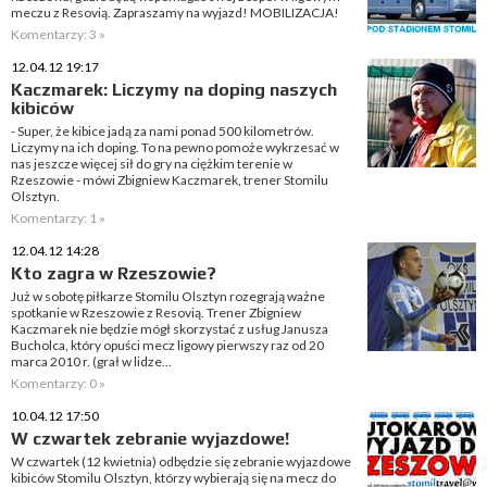
meczu z Resovią. Zapraszamy na wyjazd! MOBILIZACJA!
Komentarzy: 3 »
12.04.12 19:17
Kaczmarek: Liczymy na doping naszych
kibiców
- Super, że kibice jadą za nami ponad 500 kilometrów.
Liczymy na ich doping. To na pewno pomoże wykrzesać w
nas jeszcze więcej sił do gry na ciężkim terenie w
Rzeszowie - mówi Zbigniew Kaczmarek, trener Stomilu
Olsztyn.
Komentarzy: 1 »
12.04.12 14:28
Kto zagra w Rzeszowie?
Już w sobotę piłkarze Stomilu Olsztyn rozegrają ważne
spotkanie w Rzeszowie z Resovią. Trener Zbigniew
Kaczmarek nie będzie mógł skorzystać z usług Janusza
Bucholca, który opuści mecz ligowy pierwszy raz od 20
marca 2010 r. (grał w lidze...
Komentarzy: 0 »
10.04.12 17:50
W czwartek zebranie wyjazdowe!
W czwartek (12 kwietnia) odbędzie się zebranie wyjazdowe
kibiców Stomilu Olsztyn, którzy wybierają się na mecz do