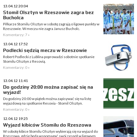
13.04.12 20:04
Stomil Olsztyn w Rzeszowie zagra bez
Bucholca
Piłkarze Stomilu Olsztyn w sobotę zagrają o ligowe punkty w
Rzeszowie. W meczu nie zagra Janusz Bucholc.
Komentarzy: 7 »
13.04.12 17:52
Podlecki sędzią meczu w Rzeszowie
Robert Podlecki z Lublina poprowadzi sobotnie spotkanie
Stomilu Olsztyn z Resovią.
Komentarzy: 0 »
13.04.12 11:41
Do godziny 20:00 można zapisać się na
wyjazd!
Do godziny 20:00 w piątek można zapisywać się na listę
wyjazdową na spotkanie Resovia - Stomil Olsztyn.
Komentarzy: 0 »
12.04.12 19:25
Wyjazd kibiców Stomilu do Rzeszowa
W sobotę kibice Stomilu Olsztyn wybierają się na wyjazd do
Rzeszowa, gdzie będą wspomagać swój zespół w ligowym