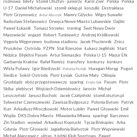
rozmowa
bilety
Stomil Olsztyn - juniorzy
Karol Żwir
Polska
Polska
U-17
Daniel Michałowski
stomil-sklep.pl
koszulki
Ekstraklasa
Piotr Grzymowicz
Mamry Giżycko
Wigry Suwałki
Artur Aluszyk
Radosław Stefanowicz
Drwęca Nowe Miasto Lubawskie
Dajtki
Paweł Łukasik
Tomasz Strzelec
trening
Świt Nowy Dwór
Mazowiecki
wyjazd
Robert Tunkiewicz
Andrzej Królikowski
Vęgoria Węgorzewo
budowa stadionu
Jacek Płuciennik
Znicz
Pruszków
Ostróda
PZPN
Stal Rzeszów
Łukasz Jegliński
Start
Nidzica
Błękitni Pasym
Artur Siemaszko
Polska U-15
Mazur Ełk
Garbarnia Kraków
Rafał Remisz
transfery
konkursy
konkurs
Wisła Puławy
Igor Biedrzycki
Huragan Morąg
Pogoń
Polonia Pasłęk
Siedlce
Sokół Ostróda
Piotr Łysiak
Gutów Mały
Olimpia
Grudziądz
obóz przygotowawczy
sparing
Pasym
Piotr
Erwin Sak
Skiba
plebiscyt
Wojciech Dziemidowicz
Jarocin
Michał
Leszczyński
Janusz Bucholc
Jacek Czałpiński
stomil.olsztyn.pl
Sylwester Czereszewski
Zawisza Bydgoszcz
Polonia Bytom
Patryk
Kun
Arkadiusz Mroczkowski
Motor Lublin
Paweł Głowacki
Emil
Wojda
DKS Dobre Miasto
Mławianka Mława
sparingi
Barczewo
Zin Stadion
wywiad
Arkadiusz Koprucki
Tęcza Biskupiec
Arka
Gdynia
Piotr Głowacki
Jagiellonia Białystok
Piotr Wypniewski
Michał Alancewicz
ultras
Łódzki Klub Sportowy
Paweł