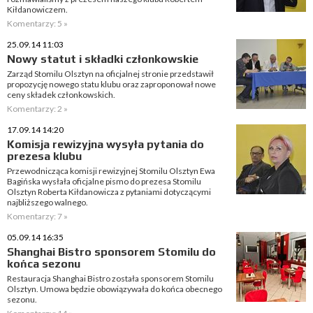
Kiłdanowiczem.
Komentarzy: 5 »
25.09.14 11:03
Nowy statut i składki członkowskie
Zarząd Stomilu Olsztyn na oficjalnej stronie przedstawił
propozycję nowego statu klubu oraz zaproponował nowe
ceny składek członkowskich.
Komentarzy: 2 »
17.09.14 14:20
Komisja rewizyjna wysyła pytania do
prezesa klubu
Przewodnicząca komisji rewizyjnej Stomilu Olsztyn Ewa
Bagińska wysłała oficjalne pismo do prezesa Stomilu
Olsztyn Roberta Kiłdanowicza z pytaniami dotyczącymi
najbliższego walnego.
Komentarzy: 7 »
05.09.14 16:35
Shanghai Bistro sponsorem Stomilu do
końca sezonu
Restauracja Shanghai Bistro została sponsorem Stomilu
Olsztyn. Umowa będzie obowiązywała do końca obecnego
sezonu.