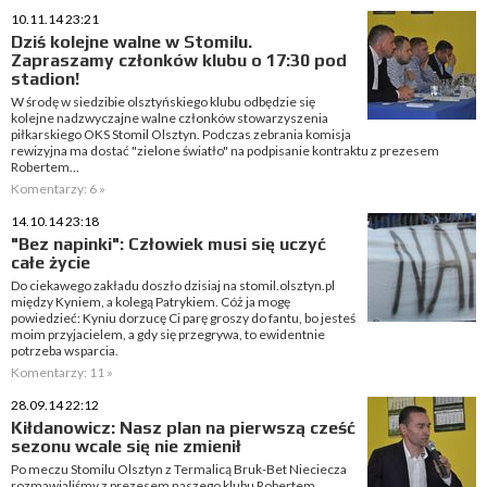
10.11.14 23:21
Dziś kolejne walne w Stomilu.
Zapraszamy członków klubu o 17:30 pod
stadion!
W środę w siedzibie olsztyńskiego klubu odbędzie się
kolejne nadzwyczajne walne członków stowarzyszenia
piłkarskiego OKS Stomil Olsztyn. Podczas zebrania komisja
rewizyjna ma dostać "zielone światło" na podpisanie kontraktu z prezesem
Robertem...
Komentarzy: 6 »
14.10.14 23:18
"Bez napinki": Człowiek musi się uczyć
całe życie
Do ciekawego zakładu doszło dzisiaj na stomil.olsztyn.pl
między Kyniem, a kolegą Patrykiem. Cóż ja mogę
powiedzieć: Kyniu dorzucę Ci parę groszy do fantu, bo jesteś
moim przyjacielem, a gdy się przegrywa, to ewidentnie
potrzeba wsparcia.
Komentarzy: 11 »
28.09.14 22:12
Kiłdanowicz: Nasz plan na pierwszą cześć
sezonu wcale się nie zmienił
Po meczu Stomilu Olsztyn z Termalicą Bruk-Bet Nieciecza
rozmawialiśmy z prezesem naszego klubu Robertem