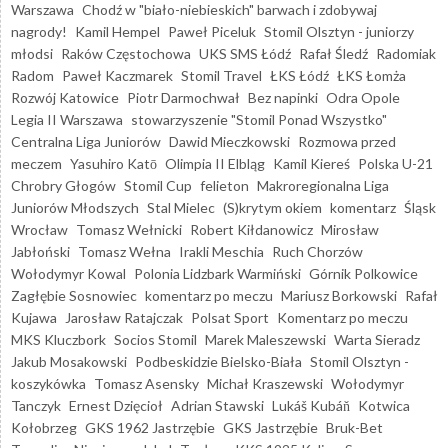
Warszawa
Chodź w "biało-niebieskich" barwach i zdobywaj
nagrody!
Kamil Hempel
Paweł Piceluk
Stomil Olsztyn - juniorzy
młodsi
Raków Częstochowa
UKS SMS Łódź
Rafał Śledź
Radomiak
Radom
Paweł Kaczmarek
Stomil Travel
ŁKS Łódź
ŁKS Łomża
Rozwój Katowice
Piotr Darmochwał
Bez napinki
Odra Opole
Legia II Warszawa
stowarzyszenie "Stomil Ponad Wszystko"
Centralna Liga Juniorów
Dawid Mieczkowski
Rozmowa przed
meczem
Yasuhiro Katō
Olimpia II Elbląg
Kamil Kiereś
Polska U-21
Chrobry Głogów
Stomil Cup
felieton
Makroregionalna Liga
Juniorów Młodszych
Stal Mielec
(S)krytym okiem
komentarz
Śląsk
Wrocław
Tomasz Wełnicki
Robert Kiłdanowicz
Mirosław
Jabłoński
Tomasz Wełna
Irakli Meschia
Ruch Chorzów
Wołodymyr Kowal
Polonia Lidzbark Warmiński
Górnik Polkowice
Zagłębie Sosnowiec
komentarz po meczu
Mariusz Borkowski
Rafał
Kujawa
Jarosław Ratajczak
Polsat Sport
Komentarz po meczu
MKS Kluczbork
Socios Stomil
Marek Maleszewski
Warta Sieradz
Jakub Mosakowski
Podbeskidzie Bielsko-Biała
Stomil Olsztyn -
koszykówka
Tomasz Asensky
Michał Kraszewski
Wołodymyr
Tanczyk
Ernest Dzięcioł
Adrian Stawski
Lukáš Kubáň
Kotwica
Kołobrzeg
GKS 1962 Jastrzębie
GKS Jastrzębie
Bruk-Bet