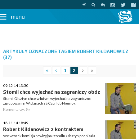
menu
ARTYKUŁY OZNACZONE TAGIEM ROBERT KIŁDANOWICZ
(37)
1
2
09.12.14 13:50
Stomil chce wyjechać na zagraniczy obóz
Stomil Olsztyn chce w lutym wyjechać na zagraniczne
zgrupowanie. W planach są Cypr lub Niemcy.
Komentarzy: 9 »
18.11.14 18:49
Robert Kiłdanowicz z kontraktem
We wtorek komisja rewizyjna Stomilu Olsztyn podpisała