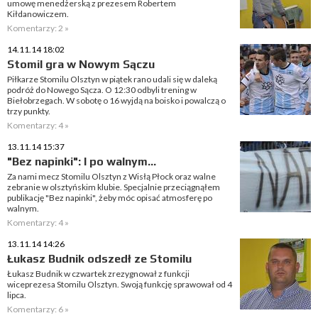
umowę menedżerską z prezesem Robertem
Kiłdanowiczem.
Komentarzy: 2 »
14.11.14 18:02
Stomil gra w Nowym Sączu
Piłkarze Stomilu Olsztyn w piątek rano udali się w daleką
podróż do Nowego Sącza. O 12:30 odbyli trening w
Biełobrzegach. W sobotę o 16 wyjdą na boisko i powalczą o
trzy punkty.
Komentarzy: 4 »
13.11.14 15:37
"Bez napinki": I po walnym...
Za nami mecz Stomilu Olsztyn z Wisłą Płock oraz walne
zebranie w olsztyńskim klubie. Specjalnie przeciągnąłem
publikację "Bez napinki", żeby móc opisać atmosferę po
walnym.
Komentarzy: 4 »
13.11.14 14:26
Łukasz Budnik odszedł ze Stomilu
Łukasz Budnik w czwartek zrezygnował z funkcji
wiceprezesa Stomilu Olsztyn. Swoją funkcję sprawował od 4
lipca.
Komentarzy: 6 »