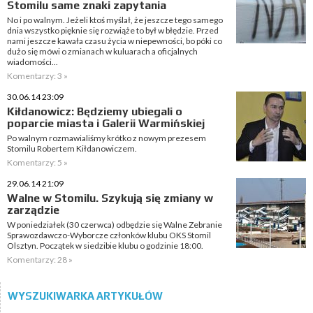
Stomilu same znaki zapytania
No i po walnym. Jeżeli ktoś myślał, że jeszcze tego samego
dnia wszystko pięknie się rozwiąże to był w błędzie. Przed
nami jeszcze kawała czasu życia w niepewności, bo póki co
dużo się mówi o zmianach w kuluarach a oficjalnych
wiadomości...
Komentarzy: 3 »
30.06.14 23:09
Kiłdanowicz: Będziemy ubiegali o
poparcie miasta i Galerii Warmińskiej
Po walnym rozmawialiśmy krótko z nowym prezesem
Stomilu Robertem Kiłdanowiczem.
Komentarzy: 5 »
29.06.14 21:09
Walne w Stomilu. Szykują się zmiany w
zarządzie
W poniedziałek (30 czerwca) odbędzie się Walne Zebranie
Sprawozdawczo-Wyborcze członków klubu OKS Stomil
Olsztyn. Początek w siedzibie klubu o godzinie 18:00.
Komentarzy: 28 »
WYSZUKIWARKA ARTYKUŁÓW