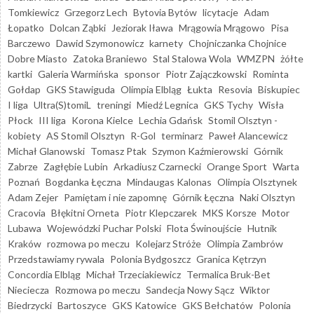
Tomkiewicz
Grzegorz Lech
Bytovia Bytów
licytacje
Adam
Łopatko
Dolcan Ząbki
Jeziorak Iława
Mrągowia Mrągowo
Pisa
Barczewo
Dawid Szymonowicz
karnety
Chojniczanka Chojnice
Dobre Miasto
Zatoka Braniewo
Stal Stalowa Wola
WMZPN
żółte
kartki
Galeria Warmińska
sponsor
Piotr Zajączkowski
Rominta
Gołdap
GKS Stawiguda
Olimpia Elbląg
Łukta
Resovia
Biskupiec
I liga
Ultra(S)tomiL
treningi
Miedź Legnica
GKS Tychy
Wisła
Płock
III liga
Korona Kielce
Lechia Gdańsk
Stomil Olsztyn -
kobiety
AS Stomil Olsztyn
R-Gol
terminarz
Paweł Alancewicz
Michał Glanowski
Tomasz Ptak
Szymon Kaźmierowski
Górnik
Zabrze
Zagłębie Lubin
Arkadiusz Czarnecki
Orange Sport
Warta
Poznań
Bogdanka Łęczna
Mindaugas Kalonas
Olimpia Olsztynek
Adam Zejer
Pamiętam i nie zapomnę
Górnik Łęczna
Naki Olsztyn
Cracovia
Błękitni Orneta
Piotr Klepczarek
MKS Korsze
Motor
Lubawa
Wojewódzki Puchar Polski
Flota Świnoujście
Hutnik
Kraków
rozmowa po meczu
Kolejarz Stróże
Olimpia Zambrów
Przedstawiamy rywala
Polonia Bydgoszcz
Granica Kętrzyn
Concordia Elbląg
Michał Trzeciakiewicz
Termalica Bruk-Bet
Nieciecza
Rozmowa po meczu
Sandecja Nowy Sącz
Wiktor
Biedrzycki
Bartoszyce
GKS Katowice
GKS Bełchatów
Polonia