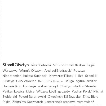
Stomil Olsztyn
Józef Łobocki
MOKS Stomil Olsztyn
Legia
Warszawa
Warmia Olsztyn
Andrzej Biedrzycki
Puszcza
Niepołomice
Łukasz Suchocki
Krzysztof Filipek
II liga
Stomil II
Olsztyn
GKS Wikielec
IV liga
sędzia
arbiter
Bartosz Bartkowski
Dominik Kun
kontuzje
walne
zarząd
Olsztyn
stadion Stomilu
Pelikan Łowicz
kibice
Widzew Łódź
gadżety
Puchar Polski
Michał
Świderski
Paweł Baranowski
Okocimski KS Brzesko
Znicz Biała
Piska
Zbigniew Kaczmarek
konferencja prasowa
wypowiedź