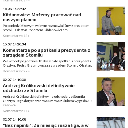
Komentarzy: 14 »
18.08.14 22:42
Kiłdanowicz: Możemy pracować nad
naszym planem
Po poniedziałkowym walnym rozmawialiśmy z prezesem
Stomilu Olsztyn Robertem Kiłdanowiczem.
Komentarzy: 12 »
15.07.14 20:34
Komentarze po spotkaniu prezydenta z
zarządem Stomilu
We wtorek po godzinie 18 doszło do spotkania prezydenta
Olsztyna Piotra Grzymowicza z zarządem Stomilu Olsztyn.
Komentarzy: 27 »
02.07.14 10:38
Andrzej Królikowski definitywnie
odchodzi ze Stomilu
Andrzej Królikowski definitywnie odchodzi ze Stomilu
Olsztyn. Jego dotychczasowa umowa z klubem wygasła 30
czerwca.
Komentarzy: 11 »
02.07.14 10:08
"Bez napinki": Za miesiąc rusza liga, a w