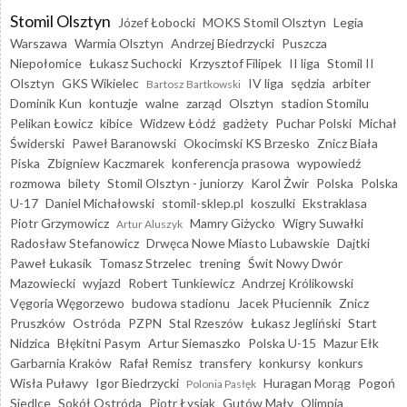
Stomil Olsztyn
Józef Łobocki
MOKS Stomil Olsztyn
Legia
Warszawa
Warmia Olsztyn
Andrzej Biedrzycki
Puszcza
Niepołomice
Łukasz Suchocki
Krzysztof Filipek
II liga
Stomil II
Olsztyn
GKS Wikielec
IV liga
sędzia
arbiter
Bartosz Bartkowski
Dominik Kun
kontuzje
walne
zarząd
Olsztyn
stadion Stomilu
Pelikan Łowicz
kibice
Widzew Łódź
gadżety
Puchar Polski
Michał
Świderski
Paweł Baranowski
Okocimski KS Brzesko
Znicz Biała
Piska
Zbigniew Kaczmarek
konferencja prasowa
wypowiedź
rozmowa
bilety
Stomil Olsztyn - juniorzy
Karol Żwir
Polska
Polska
U-17
Daniel Michałowski
stomil-sklep.pl
koszulki
Ekstraklasa
Piotr Grzymowicz
Mamry Giżycko
Wigry Suwałki
Artur Aluszyk
Radosław Stefanowicz
Drwęca Nowe Miasto Lubawskie
Dajtki
Paweł Łukasik
Tomasz Strzelec
trening
Świt Nowy Dwór
Mazowiecki
wyjazd
Robert Tunkiewicz
Andrzej Królikowski
Vęgoria Węgorzewo
budowa stadionu
Jacek Płuciennik
Znicz
Pruszków
Ostróda
PZPN
Stal Rzeszów
Łukasz Jegliński
Start
Nidzica
Błękitni Pasym
Artur Siemaszko
Polska U-15
Mazur Ełk
Garbarnia Kraków
Rafał Remisz
transfery
konkursy
konkurs
Wisła Puławy
Igor Biedrzycki
Huragan Morąg
Pogoń
Polonia Pasłęk
Siedlce
Sokół Ostróda
Piotr Łysiak
Gutów Mały
Olimpia