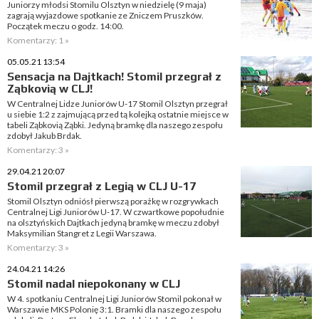
Juniorzy młodsi Stomilu Olsztyn w niedzielę (9 maja)
zagrają wyjazdowe spotkanie ze Zniczem Pruszków.
Początek meczu o godz. 14:00.
Komentarzy: 1 »
05.05.21 13:54
Sensacja na Dajtkach! Stomil przegrał z
Ząbkovią w CLJ!
W Centralnej Lidze Juniorów U-17 Stomil Olsztyn przegrał
u siebie 1:2 z zajmującą przed tą kolejką ostatnie miejsce w
tabeli Ząbkovią Ząbki. Jedyną bramkę dla naszego zespołu
zdobył Jakub Brdak.
Komentarzy: 3 »
29.04.21 20:07
Stomil przegrał z Legią w CLJ U-17
Stomil Olsztyn odniósł pierwszą porażkę w rozgrywkach
Centralnej Ligi Juniorów U-17. W czwartkowe popołudnie
na olsztyńskich Dajtkach jedyną bramkę w meczu zdobył
Maksymilian Stangret z Legii Warszawa.
Komentarzy: 3 »
24.04.21 14:26
Stomil nadal niepokonany w CLJ
W 4. spotkaniu Centralnej Ligi Juniorów Stomil pokonał w
Warszawie MKS Polonię 3:1. Bramki dla naszego zespołu