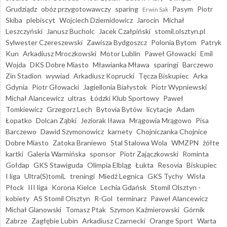
Grudziądz
obóz przygotowawczy
sparing
Pasym
Piotr
Erwin Sak
Skiba
plebiscyt
Wojciech Dziemidowicz
Jarocin
Michał
Leszczyński
Janusz Bucholc
Jacek Czałpiński
stomil.olsztyn.pl
Sylwester Czereszewski
Zawisza Bydgoszcz
Polonia Bytom
Patryk
Kun
Arkadiusz Mroczkowski
Motor Lublin
Paweł Głowacki
Emil
Wojda
DKS Dobre Miasto
Mławianka Mława
sparingi
Barczewo
Zin Stadion
wywiad
Arkadiusz Koprucki
Tęcza Biskupiec
Arka
Gdynia
Piotr Głowacki
Jagiellonia Białystok
Piotr Wypniewski
Michał Alancewicz
ultras
Łódzki Klub Sportowy
Paweł
Tomkiewicz
Grzegorz Lech
Bytovia Bytów
licytacje
Adam
Łopatko
Dolcan Ząbki
Jeziorak Iława
Mrągowia Mrągowo
Pisa
Barczewo
Dawid Szymonowicz
karnety
Chojniczanka Chojnice
Dobre Miasto
Zatoka Braniewo
Stal Stalowa Wola
WMZPN
żółte
kartki
Galeria Warmińska
sponsor
Piotr Zajączkowski
Rominta
Gołdap
GKS Stawiguda
Olimpia Elbląg
Łukta
Resovia
Biskupiec
I liga
Ultra(S)tomiL
treningi
Miedź Legnica
GKS Tychy
Wisła
Płock
III liga
Korona Kielce
Lechia Gdańsk
Stomil Olsztyn -
kobiety
AS Stomil Olsztyn
R-Gol
terminarz
Paweł Alancewicz
Michał Glanowski
Tomasz Ptak
Szymon Kaźmierowski
Górnik
Zabrze
Zagłębie Lubin
Arkadiusz Czarnecki
Orange Sport
Warta