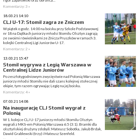
i Igor Zapałowski oraz obrońca...
Komentarzy: 3 »
18.03.21 14:10
CLJ U-17: Stomil zagra ze Zniczem
W piątek o godz. 14:00 na boisku przy Szkole Podstawowej
nr 18 na Dajtkach juniorzy młodsi Stomilu Olsztyn zagrają
ze swoimi rówieśnikami ze Znicza Pruszków w ramach 3.
kolejki Centralnej Ligi Juniorów U-17.
Komentarzy: 2 »
13.03.21 15:47
Stomil wygrywa z Legią Warszawa w
Centralnej Lidze Juniorów
Po zeszłotygodniowym zwycięstwie nad Polonią Warszawa
juniorzy młodsi Stomilu nie dali szans kolejnej stołecznej
ekipie, tym razem ogrywając Legię na jej boisku.
Komentarzy: 4 »
07.03.21 14:08
Na inaugurację CLJ Stomil wygrał z
Polonią
W 1. kolejce CLJ U-17 juniorzy młodsi Stomilu Olsztyn
wygrali z MKS-em Polonią Warszawa 6:5 (3:1). Bramki dla
olsztyńskiej drużyny zdobyli: Mateusz Sobotka, Jakub Brdak,
Dawid Grablewski (trzy) i Mateusz Szenfeld.