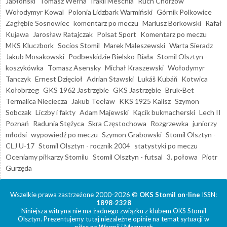
Jabłoński
Tomasz Wełna
Irakli Meschia
Ruch Chorzów
Wołodymyr Kowal
Polonia Lidzbark Warmiński
Górnik Polkowice
Zagłębie Sosnowiec
komentarz po meczu
Mariusz Borkowski
Rafał
Kujawa
Jarosław Ratajczak
Polsat Sport
Komentarz po meczu
MKS Kluczbork
Socios Stomil
Marek Maleszewski
Warta Sieradz
Jakub Mosakowski
Podbeskidzie Bielsko-Biała
Stomil Olsztyn -
koszykówka
Tomasz Asensky
Michał Kraszewski
Wołodymyr
Tanczyk
Ernest Dzięcioł
Adrian Stawski
Lukáš Kubáň
Kotwica
Kołobrzeg
GKS 1962 Jastrzębie
GKS Jastrzębie
Bruk-Bet
Termalica Nieciecza
Jakub Tecław
KKS 1925 Kalisz
Szymon
Sobczak
Liczby i fakty
Adam Majewski
Kącik bukmacherski
Lech II
Poznań
Radunia Stężyca
Skra Częstochowa
Rozgrzewka
juniorzy
młodsi
wypowiedź po meczu
Szymon Grabowski
Stomil Olsztyn -
CLJ U-17
Stomil Olsztyn - rocznik 2004
statystyki po meczu
Oceniamy piłkarzy Stomilu
Stomil Olsztyn - futsal
3. połowa
Piotr
Gurzęda
Wszelkie prawa zastrzeżone 2000-2026 ©
OKS Stomil on-line
ISSN:
1898-2328
Niniejsza witryna nie ma żadnego związku z klubem OKS Stomil
Olsztyn. Prezentujemy tutaj niezależne opinie na temat sytuacji w
piłce na Warmii i Mazurach