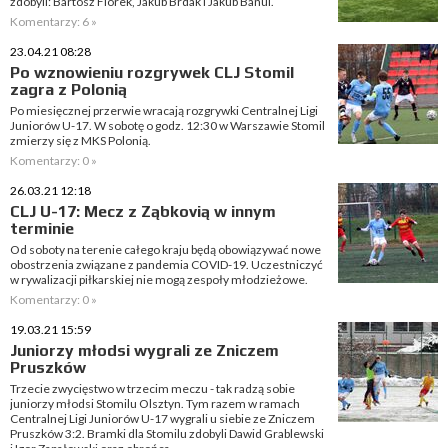
zdobyli: Bartosz Florek, Jakub Brdak i Jakub Banul.
Komentarzy: 6 »
23.04.21 08:28
Po wznowieniu rozgrywek CLJ Stomil
zagra z Polonią
Po miesięcznej przerwie wracają rozgrywki Centralnej Ligi
Juniorów U-17. W sobotę o godz. 12:30 w Warszawie Stomil
zmierzy się z MKS Polonią.
Komentarzy: 0 »
26.03.21 12:18
CLJ U-17: Mecz z Ząbkovią w innym
terminie
Od soboty na terenie całego kraju będą obowiązywać nowe
obostrzenia związane z pandemia COVID-19. Uczestniczyć
w rywalizacji piłkarskiej nie mogą zespoły młodzieżowe.
Komentarzy: 0 »
19.03.21 15:59
Juniorzy młodsi wygrali ze Zniczem
Pruszków
Trzecie zwycięstwo w trzecim meczu - tak radzą sobie
juniorzy młodsi Stomilu Olsztyn. Tym razem w ramach
Centralnej Ligi Juniorów U-17 wygrali u siebie ze Zniczem
Pruszków 3:2. Bramki dla Stomilu zdobyli Dawid Grablewski