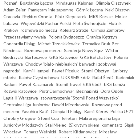
Poznań
Bogdanka Łęczna
Mindaugas Kalonas
Olimpia Olsztynek
Adam Zejer
Pamiętam i nie zapomnę
Górnik Łęczna
Naki Olsztyn
Cracovia
Błękitni Orneta
Piotr Klepczarek
MKS Korsze
Motor
Lubawa
Wojewódzki Puchar Polski
Flota Świnoujście
Hutnik
Kraków
rozmowa po meczu
Kolejarz Stróże
Olimpia Zambrów
Przedstawiamy rywala
Polonia Bydgoszcz
Granica Kętrzyn
Concordia Elbląg
Michał Trzeciakiewicz
Termalica Bruk-Bet
Nieciecza
Rozmowa po meczu
Sandecja Nowy Sącz
Wiktor
Biedrzycki
Bartoszyce
GKS Katowice
GKS Bełchatów
Polonia
Warszawa
Chodź w "biało-niebieskich" barwach i zdobywaj
nagrody!
Kamil Hempel
Paweł Piceluk
Stomil Olsztyn - juniorzy
młodsi
Raków Częstochowa
UKS SMS Łódź
Rafał Śledź
Radomiak
Radom
Paweł Kaczmarek
Stomil Travel
ŁKS Łódź
ŁKS Łomża
Rozwój Katowice
Piotr Darmochwał
Bez napinki
Odra Opole
Legia II Warszawa
stowarzyszenie "Stomil Ponad Wszystko"
Centralna Liga Juniorów
Dawid Mieczkowski
Rozmowa przed
meczem
Yasuhiro Katō
Olimpia II Elbląg
Kamil Kiereś
Polska U-21
Chrobry Głogów
Stomil Cup
felieton
Makroregionalna Liga
Juniorów Młodszych
Stal Mielec
(S)krytym okiem
komentarz
Śląsk
Wrocław
Tomasz Wełnicki
Robert Kiłdanowicz
Mirosław