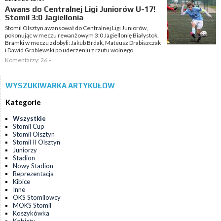
Awans do Centralnej Ligi Juniorów U-17!
Stomil 3:0 Jagiellonia
Stomil Olsztyn awansował do Centralnej Ligi Juniorów,
pokonując w meczu rewanżowym 3:0 Jagiellonię Białystok.
Bramki w meczu zdobyli: Jakub Brdak, Mateusz Drabiszczak
i Dawid Grablewski po uderzeniu z rzutu wolnego.
Komentarzy: 26 »
WYSZUKIWARKA ARTYKUŁÓW
Kategorie
Wszystkie
Stomil Cup
Stomil Olsztyn
Stomil II Olsztyn
Juniorzy
Stadion
Nowy Stadion
Reprezentacja
Kibice
Inne
OKS Stomilowcy
MOKS Stomil
Koszykówka