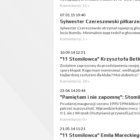
Komentarzy: 21 »
07.01.15 19:40
Sylwester Czereszewski piłkarze
Sylwester Czereszewski otrzymał najwięcej gło
lecia Stomilu. Minimalnie wyprzedził w głosowani
Komentarzy: 1 »
10.09.14 12:51
"11 Stomilowca" Krzysztofa Betk
Zostałem zaproszony do przedstawienia swojej j
spory kłopot. Kogo mam nominować, według jak
Najbardziej zasłużeni dla klubu? Moi ulubieńcy?
Komentarzy: 10 »
23.06.14 20:44
"Pamiętam i nie zapomnę": Stomil
Po udanej inauguracji sezonu 1995/1996 kibice
patrzeć w przyszłość. Wprawdzie kolejny mecz, 
0:1, ale z Wronek Olsztynianie przywieźli już trz
Komentarzy: 0 »
21.05.14 11:21
"11 Stomilowca" Emila Mareckieg