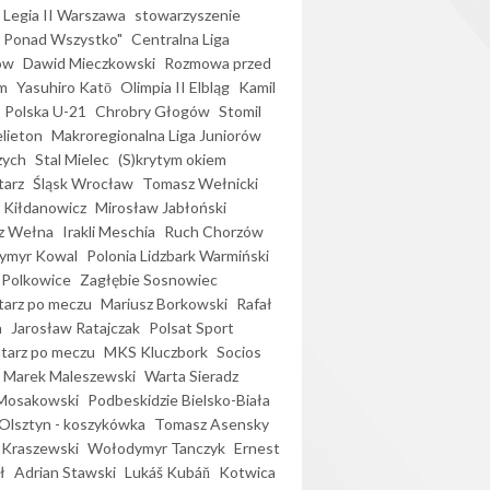
Legia II Warszawa
stowarzyszenie
l Ponad Wszystko"
Centralna Liga
ów
Dawid Mieczkowski
Rozmowa przed
m
Yasuhiro Katō
Olimpia II Elbląg
Kamil
Polska U-21
Chrobry Głogów
Stomil
elieton
Makroregionalna Liga Juniorów
zych
Stal Mielec
(S)krytym okiem
arz
Śląsk Wrocław
Tomasz Wełnicki
 Kiłdanowicz
Mirosław Jabłoński
z Wełna
Irakli Meschia
Ruch Chorzów
ymyr Kowal
Polonia Lidzbark Warmiński
 Polkowice
Zagłębie Sosnowiec
arz po meczu
Mariusz Borkowski
Rafał
a
Jarosław Ratajczak
Polsat Sport
arz po meczu
MKS Kluczbork
Socios
Marek Maleszewski
Warta Sieradz
Mosakowski
Podbeskidzie Bielsko-Biała
 Olsztyn - koszykówka
Tomasz Asensky
 Kraszewski
Wołodymyr Tanczyk
Ernest
ł
Adrian Stawski
Lukáš Kubáň
Kotwica