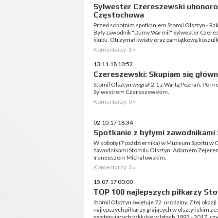
Sylwester Czereszewski uhonor
Częstochowa
Przed sobotnim spotkaniem Stomil Olsztyn - Ra
Były zawodnik "Dumy Warmii" Sylwester Czere
klubu. Otrzymał kwiaty oraz pamiątkową koszulk
Komentarzy: 1 »
13.11.18 10:52
Czereszewski: Skupiam się główn
Stomil Olsztyn wygrał 2:1 z Wartą Poznań. Po 
Sylwestrem Czereszewskim.
Komentarzy: 0 »
02.10.17 18:34
Spotkanie z byłymi zawodnikami 
W sobotę (7 października) w Muzeum Sportu w Ol
zawodnikami Stomilu Olsztyn: Adamem Zejere
Ireneuszem Michałowskim.
Komentarzy: 3 »
15.07.17 00:00
TOP 100 najlepszych piłkarzy Sto
Stomil Olsztyn świętuje 72. urodziny. Z tej oka
najlepszych piłkarzy grających w olsztyńskim zes
występujących w klubie w latach 1993 - 2017, czyl