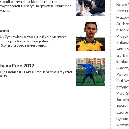
 stomil.olsztyn.pl. Dokładnie 14 lat temu
Nowe M
owych Stomilu Olsztyn, tak powstał i istnieje do
kazji...
Tomasz
Mazowi
Andrze
budowa
wona
Prusz
śku Żytkiewiczu o swojej Drużynie Marzeń z
on, na przełomie wieków jedna z
Łukasz 
Stomilu, a obecnie kierownik...
Artur 
Garbar
konkur
łkę na Euro 2012
Biedrz
lina Adidas (CH Alfa) Piotr Skiba oraz Krzysztof
Pogoń 
 2012.
Gutów
przyg
Piotr S
Jarocin
Jacek 
Czeres
Bytom
Motor 