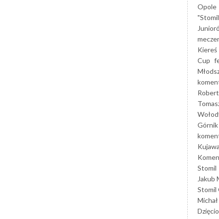
Opole
"Stomi
Junior
mecze
Kiereś
Cup
f
Młods
koment
Robert
Tomas
Wołod
Górnik
koment
Kujaw
Koment
Stomil
Jakub 
Stomil
Michał
Dzięcio