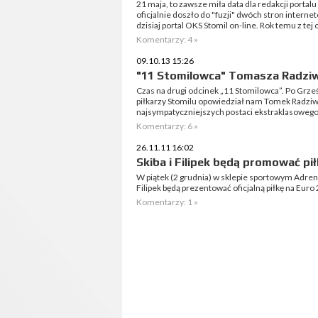
21 maja, to zawsze miła data dla redakcji portalu
oficjalnie doszło do "fuzji" dwóch stron internet
dzisiaj portal OKS Stomil on-line. Rok temu z tej o
Komentarzy: 4 »
09.10.13 15:26
"11 Stomilowca" Tomasza Radzi
Czas na drugi odcinek „11 Stomilowca”. Po Grze
piłkarzy Stomilu opowiedział nam Tomek Radziw
najsympatyczniejszych postaci ekstraklasowego 
Komentarzy: 6 »
26.11.11 16:02
Skiba i Filipek będą promować pi
W piątek (2 grudnia) w sklepie sportowym Adrena
Filipek będą prezentować oficjalną piłkę na Euro
Komentarzy: 1 »