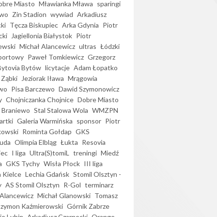
bre Miasto
Mławianka Mława
sparingi
ewo
Zin Stadion
wywiad
Arkadiusz
ki
Tęcza Biskupiec
Arka Gdynia
Piotr
cki
Jagiellonia Białystok
Piotr
ewski
Michał Alancewicz
ultras
Łódzki
portowy
Paweł Tomkiewicz
Grzegorz
Bytovia Bytów
licytacje
Adam Łopatko
 Ząbki
Jeziorak Iława
Mrągowia
wo
Pisa Barczewo
Dawid Szymonowicz
y
Chojniczanka Chojnice
Dobre Miasto
 Braniewo
Stal Stalowa Wola
WMZPN
artki
Galeria Warmińska
sponsor
Piotr
kowski
Rominta Gołdap
GKS
uda
Olimpia Elbląg
Łukta
Resovia
iec
I liga
Ultra(S)tomiL
treningi
Miedź
a
GKS Tychy
Wisła Płock
III liga
 Kielce
Lechia Gdańsk
Stomil Olsztyn -
y
AS Stomil Olsztyn
R-Gol
terminarz
Alancewicz
Michał Glanowski
Tomasz
Szymon Kaźmierowski
Górnik Zabrze
ie Lubin
Arkadiusz Czarnecki
Orange