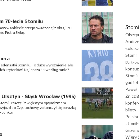
m 70-lecia Stomilu
Stomi
sów w ankiecie przeprowadzonej z okazji 70-
u Piotra Skibę.
Olszty
Andrze
Łukasz
Stomil 
iera
Bartkow
edenastki Stomilu. To duże wyróżnienie, ale i
kontuz
ich kryteriów? Najlepsza 11 według mnie?
Stomil
gadżet
Paweł 
Znicz B
 Olsztyn - Śląsk Wrocław (1995)
konfer
 Stomilu zaczęli z większym optymizmem
wyjazd do Częstochowy, zakończył się porażką
bilety
y punkty.
Polska
stomil-
Grzym
o
Wigry 