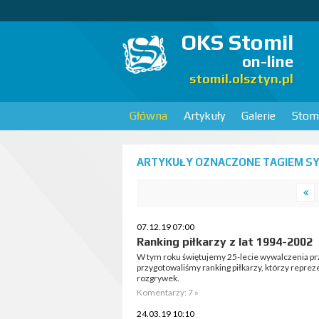
OKS Stomil
on-line
stomil.olsztyn.pl
Główna
Artykuły
Galerie
Stomi
ARTYKUŁY OZNACZONE TAGIEM SY
07.12.19 07:00
Ranking piłkarzy z lat 1994-2002
W tym roku świętujemy 25-lecie wywalczenia przez
przygotowaliśmy ranking piłkarzy, którzy repr
rozgrywek.
Komentarzy: 7 »
24.03.19 10:10