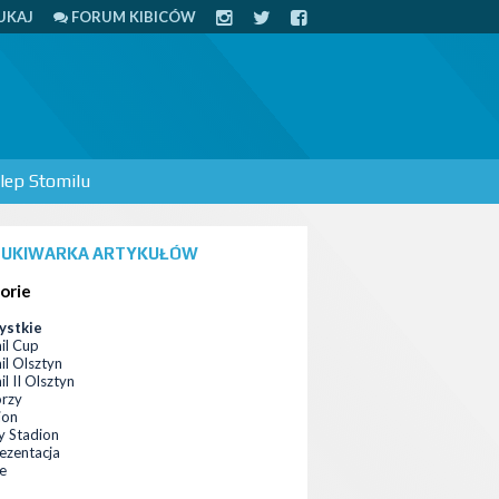
UKAJ
FORUM KIBICÓW
lep Stomilu
UKIWARKA ARTYKUŁÓW
orie
ystkie
il Cup
il Olsztyn
l II Olsztyn
orzy
ion
 Stadion
ezentacja
ce