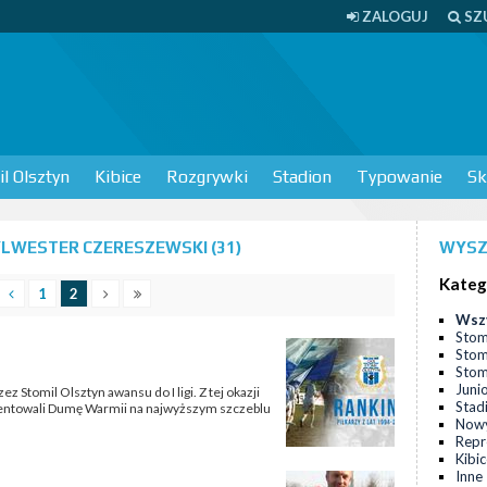
ZALOGUJ
SZ
l Olsztyn
Kibice
Rozgrywki
Stadion
Typowanie
Sk
LWESTER CZERESZEWSKI (31)
WYSZ
Kateg
1
2
Wsz
Stom
Stom
Stomi
Juni
 Stomil Olsztyn awansu do I ligi. Z tej okazji
Stad
ezentowali Dumę Warmii na najwyższym szczeblu
Nowy
Repr
Kibi
Inne