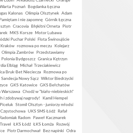
Warta Poznań
Bogdanka Łęczna
gas Kalonas
Olimpia Olsztynek
Adam
Pamiętam i nie zapomnę
Górnik Łęczna
lsztyn
Cracovia
Błękitni Orneta
Piotr
arek
MKS Korsze
Motor Lubawa
dzki Puchar Polski
Flota Świnoujście
 Kraków
rozmowa po meczu
Kolejarz
Olimpia Zambrów
Przedstawiamy
Polonia Bydgoszcz
Granica Kętrzyn
dia Elbląg
Michał Trzeciakiewicz
ica Bruk-Bet Nieciecza
Rozmowa po
Sandecja Nowy Sącz
Wiktor Biedrzycki
zyce
GKS Katowice
GKS Bełchatów
a Warszawa
Chodź w "biało-niebieskich"
h i zdobywaj nagrody!
Kamil Hempel
Piceluk
Stomil Olsztyn - juniorzy młodsi
 Częstochowa
UKS SMS Łódź
Rafał
Radomiak Radom
Paweł Kaczmarek
Travel
ŁKS Łódź
ŁKS Łomża
Rozwój
ice
Piotr Darmochwał
Bez napinki
Odra