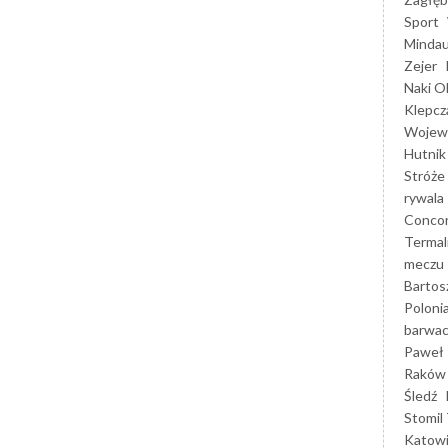
Sport
Mindau
Zejer
Naki O
Klepcz
Wojewó
Hutnik
Stróże
rywala
Concor
Termal
meczu
Bartos
Poloni
barwac
Paweł 
Raków
Śledź
Stomil 
Katow