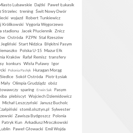
iasto Lubawskie
Dajtki
Paweł Łukasik
 Strzelec
trening
Świt Nowy Dwór
ecki
wyjazd
Robert Tunkiewicz
j Królikowski
Vęgoria Węgorzewo
 stadionu
Jacek Płuciennik
Znicz
ków
Ostróda
PZPN
Stal Rzeszów
Jegliński
Start Nidzica
Błękitni Pasym
Siemaszko
Polska U-15
Mazur Ełk
nia Kraków
Rafał Remisz
transfery
sy
konkurs
Wisła Puławy
Igor
ycki
Huragan Morąg
Polonia Pasłęk
Siedlce
Sokół Ostróda
Piotr Łysiak
 Mały
Olimpia Grudziądz
obóz
otowawczy
sparing
Pasym
Erwin Sak
kiba
plebiscyt
Wojciech Dziemidowicz
Michał Leszczyński
Janusz Bucholc
Czałpiński
stomil.olsztyn.pl
Sylwester
zewski
Zawisza Bydgoszcz
Polonia
Patryk Kun
Arkadiusz Mroczkowski
Lublin
Paweł Głowacki
Emil Wojda