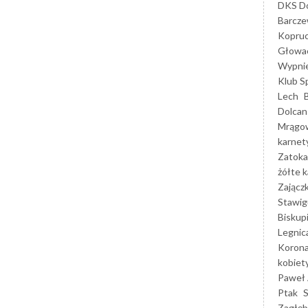
DKS Do
Barcz
Kopruc
Głowa
Wypni
Klub S
Lech
Dolcan
Mrągo
karnet
Zatoka
żółte k
Zającz
Stawig
Biskup
Legnic
Korona
kobiet
Paweł 
Ptak
Zagłęb