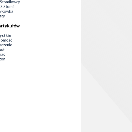
Stomilowcy
 Stomil
zykówka
ety
artykułów
ystkie
domość
rzenie
kuł
iad
eton