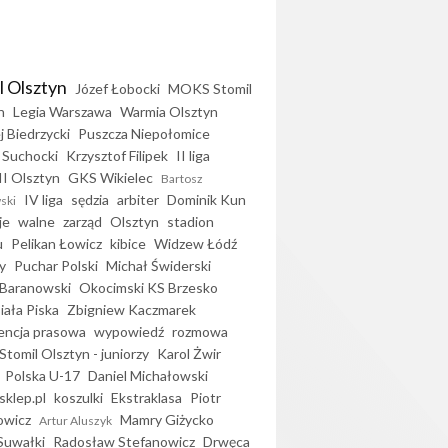
l Olsztyn
Józef Łobocki
MOKS Stomil
n
Legia Warszawa
Warmia Olsztyn
j Biedrzycki
Puszcza Niepołomice
 Suchocki
Krzysztof Filipek
II liga
II Olsztyn
GKS Wikielec
Bartosz
IV liga
sędzia
arbiter
Dominik Kun
ski
je
walne
zarząd
Olsztyn
stadion
u
Pelikan Łowicz
kibice
Widzew Łódź
y
Puchar Polski
Michał Świderski
Baranowski
Okocimski KS Brzesko
iała Piska
Zbigniew Kaczmarek
encja prasowa
wypowiedź
rozmowa
Stomil Olsztyn - juniorzy
Karol Żwir
Polska U-17
Daniel Michałowski
sklep.pl
koszulki
Ekstraklasa
Piotr
owicz
Mamry Giżycko
Artur Aluszyk
Suwałki
Radosław Stefanowicz
Drwęca