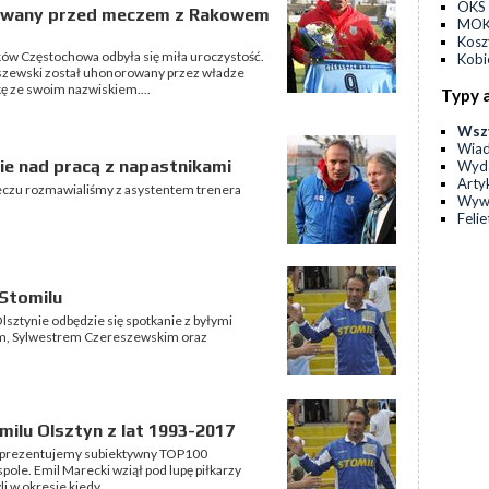
OKS 
owany przed meczem z Rakowem
MOKS
Kos
ków Częstochowa odbyła się miła uroczystość.
Kobi
szewski został uhonorowany przez władze
ę ze swoim nazwiskiem....
Typy 
Wsz
Wia
ie nad pracą z napastnikami
Wyda
Arty
meczu rozmawialiśmy z asystentem trenera
Wyw
Feli
Stomilu
sztynie odbędzie się spotkanie z byłymi
m, Sylwestrem Czereszewskim oraz
milu Olsztyn z lat 1993-2017
zji prezentujemy subiektywny TOP100
pole. Emil Marecki wziął pod lupę piłkarzy
i w okresie kiedy...