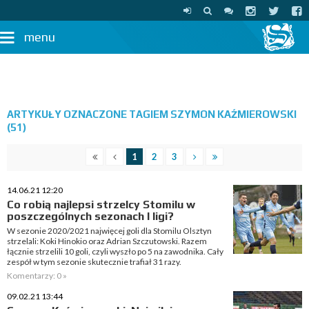
menu
ARTYKUŁY OZNACZONE TAGIEM SZYMON KAŹMIEROWSKI
(51)
1
2
3
14.06.21 12:20
Co robią najlepsi strzelcy Stomilu w
poszczególnych sezonach I ligi?
W sezonie 2020/2021 najwięcej goli dla Stomilu Olsztyn
strzelali: Koki Hinokio oraz Adrian Szczutowski. Razem
łącznie strzelili 10 goli, czyli wyszło po 5 na zawodnika. Cały
zespół w tym sezonie skutecznie trafiał 31 razy.
Komentarzy: 0 »
09.02.21 13:44