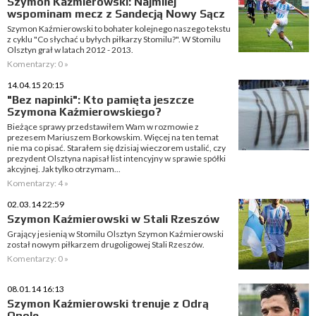
Szymon Kaźmierowski: Najmilej
wspominam mecz z Sandecją Nowy Sącz
Szymon Kaźmierowski to bohater kolejnego naszego tekstu
z cyklu "Co słychać u byłych piłkarzy Stomilu?". W Stomilu
Olsztyn grał w latach 2012 - 2013.
Komentarzy: 0 »
14.04.15 20:15
"Bez napinki": Kto pamięta jeszcze
Szymona Kaźmierowskiego?
Bieżące sprawy przedstawiłem Wam w rozmowie z
prezesem Mariuszem Borkowskim. Więcej na ten temat
nie ma co pisać. Starałem się dzisiaj wieczorem ustalić, czy
prezydent Olsztyna napisał list intencyjny w sprawie spółki
akcyjnej. Jak tylko otrzymam...
Komentarzy: 4 »
02.03.14 22:59
Szymon Kaźmierowski w Stali Rzeszów
Grający jesienią w Stomilu Olsztyn Szymon Kaźmierowski
został nowym piłkarzem drugoligowej Stali Rzeszów.
Komentarzy: 0 »
08.01.14 16:13
Szymon Kaźmierowski trenuje z Odrą
Opole