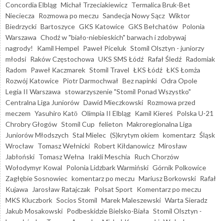
Concordia Elbląg
Michał Trzeciakiewicz
Termalica Bruk-Bet
Nieciecza
Rozmowa po meczu
Sandecja Nowy Sącz
Wiktor
Biedrzycki
Bartoszyce
GKS Katowice
GKS Bełchatów
Polonia
Warszawa
Chodź w "biało-niebieskich" barwach i zdobywaj
nagrody!
Kamil Hempel
Paweł Piceluk
Stomil Olsztyn - juniorzy
młodsi
Raków Częstochowa
UKS SMS Łódź
Rafał Śledź
Radomiak
Radom
Paweł Kaczmarek
Stomil Travel
ŁKS Łódź
ŁKS Łomża
Rozwój Katowice
Piotr Darmochwał
Bez napinki
Odra Opole
Legia II Warszawa
stowarzyszenie "Stomil Ponad Wszystko"
Centralna Liga Juniorów
Dawid Mieczkowski
Rozmowa przed
meczem
Yasuhiro Katō
Olimpia II Elbląg
Kamil Kiereś
Polska U-21
Chrobry Głogów
Stomil Cup
felieton
Makroregionalna Liga
Juniorów Młodszych
Stal Mielec
(S)krytym okiem
komentarz
Śląsk
Wrocław
Tomasz Wełnicki
Robert Kiłdanowicz
Mirosław
Jabłoński
Tomasz Wełna
Irakli Meschia
Ruch Chorzów
Wołodymyr Kowal
Polonia Lidzbark Warmiński
Górnik Polkowice
Zagłębie Sosnowiec
komentarz po meczu
Mariusz Borkowski
Rafał
Kujawa
Jarosław Ratajczak
Polsat Sport
Komentarz po meczu
MKS Kluczbork
Socios Stomil
Marek Maleszewski
Warta Sieradz
Jakub Mosakowski
Podbeskidzie Bielsko-Biała
Stomil Olsztyn -