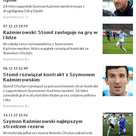
26-letni napastnik Szymon Kaźmierowski trenuje z
drugoligową Odrą Opole.
Komentarzy: 1 »
07.12.13 19:59
Kaźmierowski: Stomil zasługuje na grę w
I lidze
W sobotę rano rozmawialiśmy z Szymonem
Kaźmierowskim, który w piątek rozwiązał kontrakt ze
Stomilem Olsztyn.
Komentarzy: 6 »
06.12.13 12:49
Stomil rozwiązał kontrakt z Szymonem
Kaźmierowskim
Stomil Olsztyn rozwiązał za porozumieniem stron kontrakt
z napastnikiem Szymonem Kaźmierowskim. 26-letni
zawodnik grał w olsztyńskim klubie przez ostatnie półtora
roku.
Komentarzy: 6 »
14.11.13 13:36
Szymon Kaźmierowski najlepszym
strzelcem rezerw
W niedzielę piłkarze rezerw Stomilu Olsztyn zakończyli