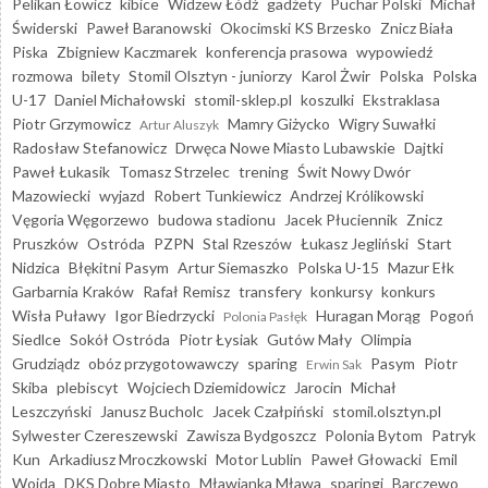
Pelikan Łowicz
kibice
Widzew Łódź
gadżety
Puchar Polski
Michał
Świderski
Paweł Baranowski
Okocimski KS Brzesko
Znicz Biała
Piska
Zbigniew Kaczmarek
konferencja prasowa
wypowiedź
rozmowa
bilety
Stomil Olsztyn - juniorzy
Karol Żwir
Polska
Polska
U-17
Daniel Michałowski
stomil-sklep.pl
koszulki
Ekstraklasa
Piotr Grzymowicz
Mamry Giżycko
Wigry Suwałki
Artur Aluszyk
Radosław Stefanowicz
Drwęca Nowe Miasto Lubawskie
Dajtki
Paweł Łukasik
Tomasz Strzelec
trening
Świt Nowy Dwór
Mazowiecki
wyjazd
Robert Tunkiewicz
Andrzej Królikowski
Vęgoria Węgorzewo
budowa stadionu
Jacek Płuciennik
Znicz
Pruszków
Ostróda
PZPN
Stal Rzeszów
Łukasz Jegliński
Start
Nidzica
Błękitni Pasym
Artur Siemaszko
Polska U-15
Mazur Ełk
Garbarnia Kraków
Rafał Remisz
transfery
konkursy
konkurs
Wisła Puławy
Igor Biedrzycki
Huragan Morąg
Pogoń
Polonia Pasłęk
Siedlce
Sokół Ostróda
Piotr Łysiak
Gutów Mały
Olimpia
Grudziądz
obóz przygotowawczy
sparing
Pasym
Piotr
Erwin Sak
Skiba
plebiscyt
Wojciech Dziemidowicz
Jarocin
Michał
Leszczyński
Janusz Bucholc
Jacek Czałpiński
stomil.olsztyn.pl
Sylwester Czereszewski
Zawisza Bydgoszcz
Polonia Bytom
Patryk
Kun
Arkadiusz Mroczkowski
Motor Lublin
Paweł Głowacki
Emil
Wojda
DKS Dobre Miasto
Mławianka Mława
sparingi
Barczewo