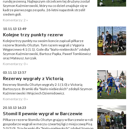
rundę jesienną. Najlepszym strzelcem tej drużyny został
Szymon Kaźmierowski, który na co dzień znajduje się w
kadrze pierwszego zespołu. 26-letni napastnik strzelił
siedem goli.
Komentarzy: 2 »
10.11.13 13:49
Kolejne trzy punkty rezerw
Kolejne trzy punkty na swoim koncie zapisali piłkarze
rezerw Stomilu Olsztyn. Tym razem wygrali z Vęgoria
Węgorzewo 4:1 (1:1). Gole dla "biało-niebieskich" zdobyli
Szymon Kaźmierowski, Bartosz Papka, Paweł Tomkiewicz
oraz Mateusz Jurczak.
Komentarzy: 0 »
03.11.13 13:57
Rezerwy wygrały z Victorią
Rezerwy Stomilu Olsztyn wygrały 2:1 (1:0) z Victorią
Bartoszyce. Bramki dla "biało-niebieskich" zdobyli Szymon
Kaźmierowski i Wojciech Dziemidowicz.
Komentarzy: 0 »
20.10.13 16:23
Stomil II pewnie wygrał w Barczewie
Piłkarze rezerw Stomilu Olsztyn grający w Barczewie w roli
gospodarze wygrali w meczu czwartej ligi z miejscową Pisą
5:0 (3:0). Trzy bramki dla "biało-niebieskich" zdobył Szymon