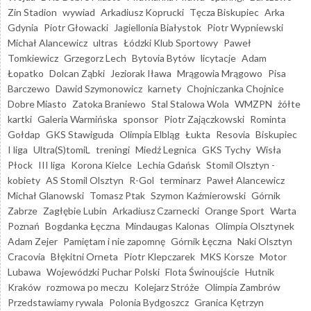
Zin Stadion
wywiad
Arkadiusz Koprucki
Tęcza Biskupiec
Arka
Gdynia
Piotr Głowacki
Jagiellonia Białystok
Piotr Wypniewski
Michał Alancewicz
ultras
Łódzki Klub Sportowy
Paweł
Tomkiewicz
Grzegorz Lech
Bytovia Bytów
licytacje
Adam
Łopatko
Dolcan Ząbki
Jeziorak Iława
Mrągowia Mrągowo
Pisa
Barczewo
Dawid Szymonowicz
karnety
Chojniczanka Chojnice
Dobre Miasto
Zatoka Braniewo
Stal Stalowa Wola
WMZPN
żółte
kartki
Galeria Warmińska
sponsor
Piotr Zajączkowski
Rominta
Gołdap
GKS Stawiguda
Olimpia Elbląg
Łukta
Resovia
Biskupiec
I liga
Ultra(S)tomiL
treningi
Miedź Legnica
GKS Tychy
Wisła
Płock
III liga
Korona Kielce
Lechia Gdańsk
Stomil Olsztyn -
kobiety
AS Stomil Olsztyn
R-Gol
terminarz
Paweł Alancewicz
Michał Glanowski
Tomasz Ptak
Szymon Kaźmierowski
Górnik
Zabrze
Zagłębie Lubin
Arkadiusz Czarnecki
Orange Sport
Warta
Poznań
Bogdanka Łęczna
Mindaugas Kalonas
Olimpia Olsztynek
Adam Zejer
Pamiętam i nie zapomnę
Górnik Łęczna
Naki Olsztyn
Cracovia
Błękitni Orneta
Piotr Klepczarek
MKS Korsze
Motor
Lubawa
Wojewódzki Puchar Polski
Flota Świnoujście
Hutnik
Kraków
rozmowa po meczu
Kolejarz Stróże
Olimpia Zambrów
Przedstawiamy rywala
Polonia Bydgoszcz
Granica Kętrzyn