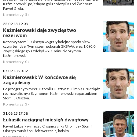
Kaźmierowski, po jednym golu dołożyli Karol Żwir oraz
Paweł Grela.
Komentarzy: 5 »
22.09.13 19:03
Kaźmierowski daje zwycięstwo
rezerwom
Rezerwy Stomilu Olsztyn wygrały kolejne spotkanie w
czwartej lidze. Tym razem pokonali GKS Wikielec 1:0 (0:0).
Zwycięskiego gola zdobył w 67. minucie Szymon
Kaźmierowski.
Komentarzy: 0 »
07.09.13 20:32
Kaźmierowski: W końcówce się
zagapiliśmy
Po przegranym meczu Stomilu Olsztyn z Olimpią Grudziądz
rozmawialiśmy z Szymonem Kaźmierowski, napastnikiem
Stomilu Olsztyn.
Komentarzy: 3 »
31.08.13 17:58
Łukasik naciągnął miesięń dwugłowy
Paweł Łukasik w meczu Chojniczanka Chojnice - Stomil
Olsztyn musiał opuścić wcześniej boisko.
Komentarzy: 4 »