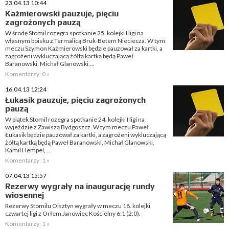
23.04.13 10:44
Kaźmierowski pauzuje, pięciu
zagrożonych pauzą
W środę Stomil rozegra spotkanie 25. kolejki I ligi na
własnym boisku z Termalicą Bruk-Betem Nieciecza. W tym
meczu Szymon Kaźmierowski będzie pauzował za kartki, a
zagrożeni wykluczającą żółtą kartką będą Paweł
Baranowski, Michał Glanowski,...
Komentarzy: 0 »
16.04.13 12:24
Łukasik pauzuje, pięciu zagrożonych
pauzą
W piątek Stomil rozegra spotkanie 24. kolejki I ligi na
wyjeździe z Zawiszą Bydgoszcz. W tym meczu Paweł
Łukasik będzie pauzował za kartki, a zagrożeni wykluczającą
żółtą kartką będą Paweł Baranowski, Michał Glanowski,
Kamil Hempel,...
Komentarzy: 1 »
07.04.13 15:57
Rezerwy wygrały na inaugurację rundy
wiosennej
Rezerwy Stomilu Olsztyn wygrały w meczu 18. kolejki
czwartej ligi z Orłem Janowiec Kościelny 6:1 (2:0).
Komentarzy: 1 »