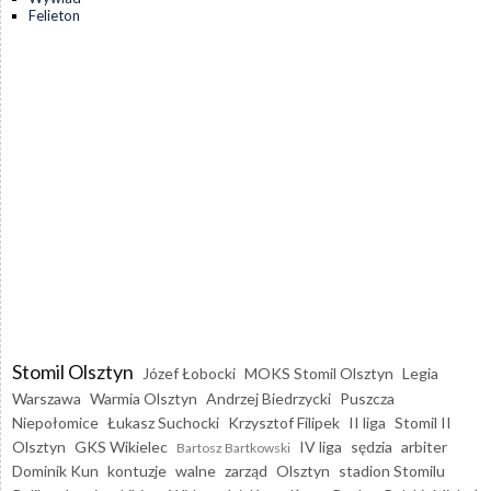
Felieton
Stomil Olsztyn
Józef Łobocki
MOKS Stomil Olsztyn
Legia
Warszawa
Warmia Olsztyn
Andrzej Biedrzycki
Puszcza
Niepołomice
Łukasz Suchocki
Krzysztof Filipek
II liga
Stomil II
Olsztyn
GKS Wikielec
IV liga
sędzia
arbiter
Bartosz Bartkowski
Dominik Kun
kontuzje
walne
zarząd
Olsztyn
stadion Stomilu