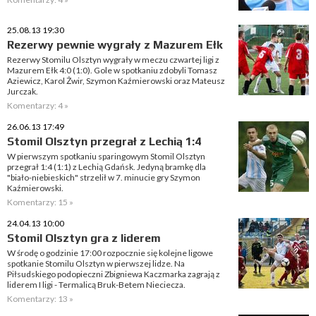
25.08.13 19:30
Rezerwy pewnie wygrały z Mazurem Ełk
Rezerwy Stomilu Olsztyn wygrały w meczu czwartej ligi z
Mazurem Ełk 4:0 (1:0). Gole w spotkaniu zdobyli Tomasz
Aziewicz, Karol Żwir, Szymon Kaźmierowski oraz Mateusz
Jurczak.
Komentarzy: 4 »
26.06.13 17:49
Stomil Olsztyn przegrał z Lechią 1:4
W pierwszym spotkaniu sparingowym Stomil Olsztyn
przegrał 1:4 (1:1) z Lechią Gdańsk. Jedyną bramkę dla
"biało-niebieskich" strzelił w 7. minucie gry Szymon
Kaźmierowski.
Komentarzy: 15 »
24.04.13 10:00
Stomil Olsztyn gra z liderem
W środę o godzinie 17:00 rozpocznie się kolejne ligowe
spotkanie Stomilu Olsztyn w pierwszej lidze. Na
Piłsudskiego podopieczni Zbigniewa Kaczmarka zagrają z
liderem I ligi - Termalicą Bruk-Betem Nieciecza.
Komentarzy: 13 »