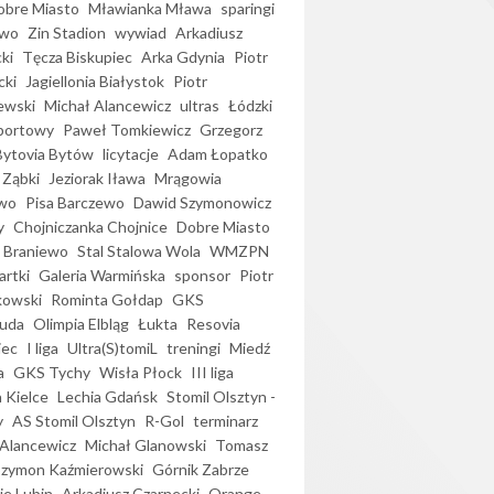
bre Miasto
Mławianka Mława
sparingi
ewo
Zin Stadion
wywiad
Arkadiusz
ki
Tęcza Biskupiec
Arka Gdynia
Piotr
cki
Jagiellonia Białystok
Piotr
ewski
Michał Alancewicz
ultras
Łódzki
portowy
Paweł Tomkiewicz
Grzegorz
Bytovia Bytów
licytacje
Adam Łopatko
 Ząbki
Jeziorak Iława
Mrągowia
wo
Pisa Barczewo
Dawid Szymonowicz
y
Chojniczanka Chojnice
Dobre Miasto
 Braniewo
Stal Stalowa Wola
WMZPN
artki
Galeria Warmińska
sponsor
Piotr
kowski
Rominta Gołdap
GKS
uda
Olimpia Elbląg
Łukta
Resovia
iec
I liga
Ultra(S)tomiL
treningi
Miedź
a
GKS Tychy
Wisła Płock
III liga
 Kielce
Lechia Gdańsk
Stomil Olsztyn -
y
AS Stomil Olsztyn
R-Gol
terminarz
Alancewicz
Michał Glanowski
Tomasz
Szymon Kaźmierowski
Górnik Zabrze
ie Lubin
Arkadiusz Czarnecki
Orange