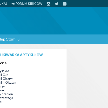
UKAJ
FORUM KIBICÓW
lep Stomilu
UKIWARKA ARTYKUŁÓW
orie
ystkie
il Cup
il Olsztyn
l II Olsztyn
orzy
ion
 Stadion
ezentacja
ce