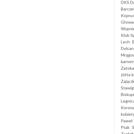
DKS Do
Barcz
Kopruc
Głowa
Wypni
Klub S
Lech
Dolcan
Mrągo
karnet
Zatoka
żółte k
Zającz
Stawig
Biskup
Legnic
Korona
kobiet
Paweł 
Ptak
Zagłęb