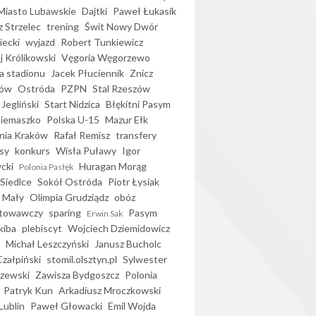
iasto Lubawskie
Dajtki
Paweł Łukasik
 Strzelec
trening
Świt Nowy Dwór
ecki
wyjazd
Robert Tunkiewicz
j Królikowski
Vęgoria Węgorzewo
 stadionu
Jacek Płuciennik
Znicz
ków
Ostróda
PZPN
Stal Rzeszów
Jegliński
Start Nidzica
Błękitni Pasym
Siemaszko
Polska U-15
Mazur Ełk
nia Kraków
Rafał Remisz
transfery
sy
konkurs
Wisła Puławy
Igor
ycki
Huragan Morąg
Polonia Pasłęk
Siedlce
Sokół Ostróda
Piotr Łysiak
 Mały
Olimpia Grudziądz
obóz
otowawczy
sparing
Pasym
Erwin Sak
kiba
plebiscyt
Wojciech Dziemidowicz
Michał Leszczyński
Janusz Bucholc
Czałpiński
stomil.olsztyn.pl
Sylwester
zewski
Zawisza Bydgoszcz
Polonia
Patryk Kun
Arkadiusz Mroczkowski
Lublin
Paweł Głowacki
Emil Wojda