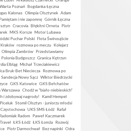
Warta Poznań
Bogdanka Łęczna
gas Kalonas
Olimpia Olsztynek
Adam
Pamiętam i nie zapomnę
Górnik Łęczna
lsztyn
Cracovia
Błękitni Orneta
Piotr
arek
MKS Korsze
Motor Lubawa
dzki Puchar Polski
Flota Świnoujście
 Kraków
rozmowa po meczu
Kolejarz
Olimpia Zambrów
Przedstawiamy
Polonia Bydgoszcz
Granica Kętrzyn
dia Elbląg
Michał Trzeciakiewicz
ica Bruk-Bet Nieciecza
Rozmowa po
Sandecja Nowy Sącz
Wiktor Biedrzycki
zyce
GKS Katowice
GKS Bełchatów
a Warszawa
Chodź w "biało-niebieskich"
h i zdobywaj nagrody!
Kamil Hempel
Piceluk
Stomil Olsztyn - juniorzy młodsi
 Częstochowa
UKS SMS Łódź
Rafał
Radomiak Radom
Paweł Kaczmarek
Travel
ŁKS Łódź
ŁKS Łomża
Rozwój
ice
Piotr Darmochwał
Bez napinki
Odra