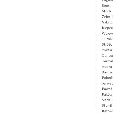
Sport
Mindau
Zejer
Naki O
Klepcz
Wojewó
Hutnik
Stróże
rywala
Concor
Termal
meczu
Bartos
Poloni
barwac
Paweł 
Raków
Śledź
Stomil 
Katow