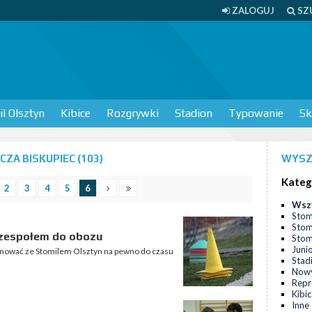
ZALOGUJ
SZ
l Olsztyn
Kibice
Rozgrywki
Stadion
Typowanie
Sk
ZA BISKUPIEC (103)
WYSZ
Kateg
2
3
4
5
6
Wsz
Stom
Stom
 zespołem do obozu
Stomi
Juni
renować ze Stomilem Olsztyn na pewno do czasu
Stad
Nowy
Repr
Kibi
Inne