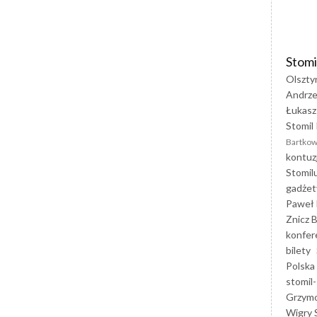
Stomi
Olszty
Andrze
Łukasz
Stomil 
Bartkow
kontuz
Stomil
gadżet
Paweł 
Znicz B
konfer
bilety
Polska
stomil-
Grzym
Wigry 