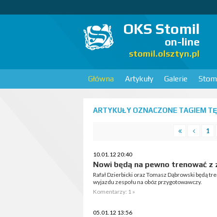
OKS Stomil
on-line
stomil.olsztyn.pl
Główna
Artykuły
Galerie
Stomi
ARTYKUŁY OZNACZONE TAGIEM TĘC
1
10.01.12 20:40
Nowi będą na pewno trenować z
Rafał Dzierbicki oraz Tomasz Dąbrowski będą t
wyjazdu zespołu na obóz przygotowawczy.
Komentarzy: 1 »
05.01.12 13:56