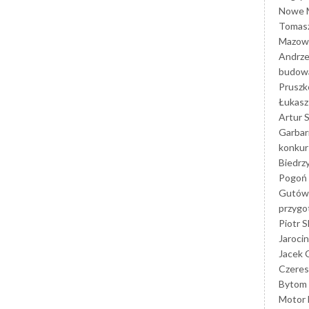
Nowe M
Tomasz
Mazowi
Andrze
budowa
Prusz
Łukasz 
Artur 
Garbar
konkur
Biedrz
Pogoń 
Gutów
przyg
Piotr S
Jarocin
Jacek 
Czeres
Bytom
Motor 