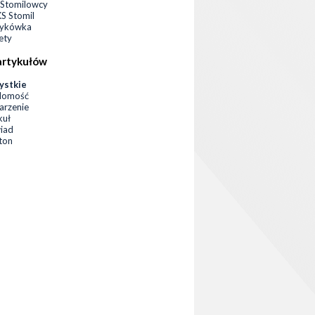
Stomilowcy
 Stomil
zykówka
ety
artykułów
ystkie
domość
rzenie
kuł
iad
eton