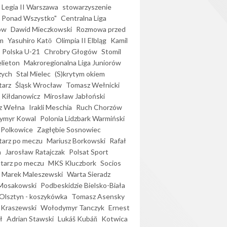
Legia II Warszawa
stowarzyszenie
l Ponad Wszystko"
Centralna Liga
ów
Dawid Mieczkowski
Rozmowa przed
m
Yasuhiro Katō
Olimpia II Elbląg
Kamil
Polska U-21
Chrobry Głogów
Stomil
elieton
Makroregionalna Liga Juniorów
zych
Stal Mielec
(S)krytym okiem
arz
Śląsk Wrocław
Tomasz Wełnicki
 Kiłdanowicz
Mirosław Jabłoński
z Wełna
Irakli Meschia
Ruch Chorzów
ymyr Kowal
Polonia Lidzbark Warmiński
 Polkowice
Zagłębie Sosnowiec
arz po meczu
Mariusz Borkowski
Rafał
a
Jarosław Ratajczak
Polsat Sport
arz po meczu
MKS Kluczbork
Socios
Marek Maleszewski
Warta Sieradz
Mosakowski
Podbeskidzie Bielsko-Biała
 Olsztyn - koszykówka
Tomasz Asensky
 Kraszewski
Wołodymyr Tanczyk
Ernest
ł
Adrian Stawski
Lukáš Kubáň
Kotwica