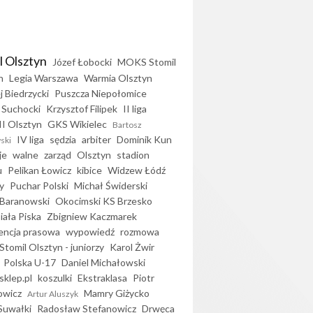
l Olsztyn
Józef Łobocki
MOKS Stomil
n
Legia Warszawa
Warmia Olsztyn
j Biedrzycki
Puszcza Niepołomice
 Suchocki
Krzysztof Filipek
II liga
II Olsztyn
GKS Wikielec
Bartosz
IV liga
sędzia
arbiter
Dominik Kun
ski
je
walne
zarząd
Olsztyn
stadion
u
Pelikan Łowicz
kibice
Widzew Łódź
y
Puchar Polski
Michał Świderski
Baranowski
Okocimski KS Brzesko
iała Piska
Zbigniew Kaczmarek
encja prasowa
wypowiedź
rozmowa
Stomil Olsztyn - juniorzy
Karol Żwir
Polska U-17
Daniel Michałowski
sklep.pl
koszulki
Ekstraklasa
Piotr
owicz
Mamry Giżycko
Artur Aluszyk
Suwałki
Radosław Stefanowicz
Drwęca