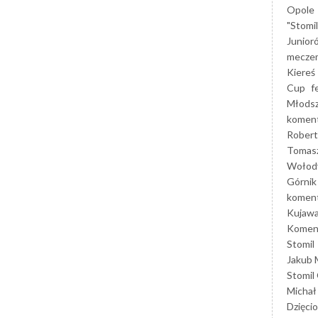
Opole
"Stomi
Junior
mecze
Kiereś
Cup
f
Młods
koment
Robert
Tomas
Wołod
Górnik
koment
Kujaw
Koment
Stomil
Jakub 
Stomil
Michał
Dzięcio