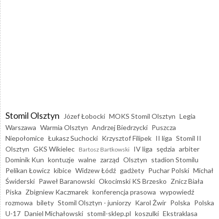
Stomil Olsztyn
Józef Łobocki
MOKS Stomil Olsztyn
Legia
Warszawa
Warmia Olsztyn
Andrzej Biedrzycki
Puszcza
Niepołomice
Łukasz Suchocki
Krzysztof Filipek
II liga
Stomil II
Olsztyn
GKS Wikielec
IV liga
sędzia
arbiter
Bartosz Bartkowski
Dominik Kun
kontuzje
walne
zarząd
Olsztyn
stadion Stomilu
Pelikan Łowicz
kibice
Widzew Łódź
gadżety
Puchar Polski
Michał
Świderski
Paweł Baranowski
Okocimski KS Brzesko
Znicz Biała
Piska
Zbigniew Kaczmarek
konferencja prasowa
wypowiedź
rozmowa
bilety
Stomil Olsztyn - juniorzy
Karol Żwir
Polska
Polska
U-17
Daniel Michałowski
stomil-sklep.pl
koszulki
Ekstraklasa