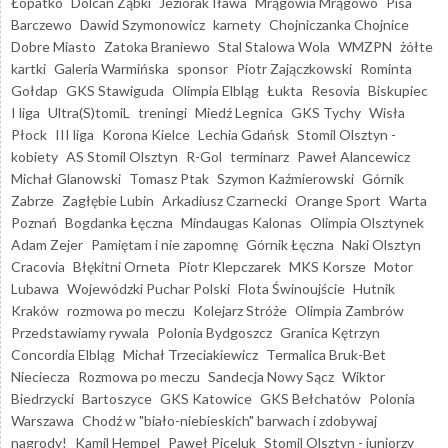
Łopatko
Dolcan Ząbki
Jeziorak Iława
Mrągowia Mrągowo
Pisa
Barczewo
Dawid Szymonowicz
karnety
Chojniczanka Chojnice
Dobre Miasto
Zatoka Braniewo
Stal Stalowa Wola
WMZPN
żółte
kartki
Galeria Warmińska
sponsor
Piotr Zajączkowski
Rominta
Gołdap
GKS Stawiguda
Olimpia Elbląg
Łukta
Resovia
Biskupiec
I liga
Ultra(S)tomiL
treningi
Miedź Legnica
GKS Tychy
Wisła
Płock
III liga
Korona Kielce
Lechia Gdańsk
Stomil Olsztyn -
kobiety
AS Stomil Olsztyn
R-Gol
terminarz
Paweł Alancewicz
Michał Glanowski
Tomasz Ptak
Szymon Kaźmierowski
Górnik
Zabrze
Zagłębie Lubin
Arkadiusz Czarnecki
Orange Sport
Warta
Poznań
Bogdanka Łęczna
Mindaugas Kalonas
Olimpia Olsztynek
Adam Zejer
Pamiętam i nie zapomnę
Górnik Łęczna
Naki Olsztyn
Cracovia
Błękitni Orneta
Piotr Klepczarek
MKS Korsze
Motor
Lubawa
Wojewódzki Puchar Polski
Flota Świnoujście
Hutnik
Kraków
rozmowa po meczu
Kolejarz Stróże
Olimpia Zambrów
Przedstawiamy rywala
Polonia Bydgoszcz
Granica Kętrzyn
Concordia Elbląg
Michał Trzeciakiewicz
Termalica Bruk-Bet
Nieciecza
Rozmowa po meczu
Sandecja Nowy Sącz
Wiktor
Biedrzycki
Bartoszyce
GKS Katowice
GKS Bełchatów
Polonia
Warszawa
Chodź w "biało-niebieskich" barwach i zdobywaj
nagrody!
Kamil Hempel
Paweł Piceluk
Stomil Olsztyn - juniorzy