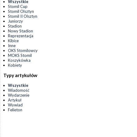
Wszystkie
Stomil Cup
Stomil Olsztyn
Stomil II Olsztyn
Juniorzy
Stadion
Nowy Stadion
Reprezentacja
Kibice
Inne
OKS Stomilowcy
MOKS Stomil
Koszykówka
Kobiety
Typy artykułów
Wszystkie
Wiadomość
Wydarzenie
Artykuł
Wywiad
Felieton