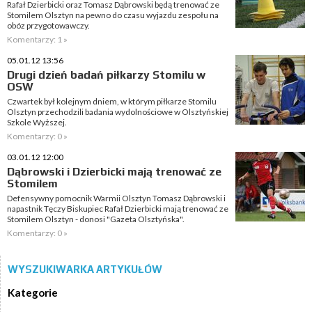
Rafał Dzierbicki oraz Tomasz Dąbrowski będą trenować ze
Stomilem Olsztyn na pewno do czasu wyjazdu zespołu na
obóz przygotowawczy.
Komentarzy: 1 »
05.01.12 13:56
Drugi dzień badań piłkarzy Stomilu w
OSW
Czwartek był kolejnym dniem, w którym piłkarze Stomilu
Olsztyn przechodzili badania wydolnościowe w Olsztyńskiej
Szkole Wyższej.
Komentarzy: 0 »
03.01.12 12:00
Dąbrowski i Dzierbicki mają trenować ze
Stomilem
Defensywny pomocnik Warmii Olsztyn Tomasz Dąbrowski i
napastnik Tęczy Biskupiec Rafał Dzierbicki mają trenować ze
Stomilem Olsztyn - donosi "Gazeta Olsztyńska".
Komentarzy: 0 »
WYSZUKIWARKA ARTYKUŁÓW
Kategorie