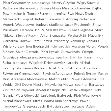
Piotr Grzymowicz
Mamry Giżycko
Wigry Suwałki
Artur Aluszyk
Radosław Stefanowicz
Drwęca Nowe Miasto Lubawskie
Dajtki
Paweł Łukasik
Tomasz Strzelec
trening
Świt Nowy Dwór
Mazowiecki
wyjazd
Robert Tunkiewicz
Andrzej Królikowski
Vęgoria Węgorzewo
budowa stadionu
Jacek Płuciennik
Znicz
Pruszków
Ostróda
PZPN
Stal Rzeszów
Łukasz Jegliński
Start
Nidzica
Błękitni Pasym
Artur Siemaszko
Polska U-15
Mazur Ełk
Garbarnia Kraków
Rafał Remisz
transfery
konkursy
konkurs
Wisła Puławy
Igor Biedrzycki
Huragan Morąg
Pogoń
Polonia Pasłęk
Siedlce
Sokół Ostróda
Piotr Łysiak
Gutów Mały
Olimpia
Grudziądz
obóz przygotowawczy
sparing
Pasym
Piotr
Erwin Sak
Skiba
plebiscyt
Wojciech Dziemidowicz
Jarocin
Michał
Leszczyński
Janusz Bucholc
Jacek Czałpiński
stomil.olsztyn.pl
Sylwester Czereszewski
Zawisza Bydgoszcz
Polonia Bytom
Patryk
Kun
Arkadiusz Mroczkowski
Motor Lublin
Paweł Głowacki
Emil
Wojda
DKS Dobre Miasto
Mławianka Mława
sparingi
Barczewo
Zin Stadion
wywiad
Arkadiusz Koprucki
Tęcza Biskupiec
Arka
Gdynia
Piotr Głowacki
Jagiellonia Białystok
Piotr Wypniewski
Michał Alancewicz
ultras
Łódzki Klub Sportowy
Paweł
Tomkiewicz
Grzegorz Lech
Bytovia Bytów
licytacje
Adam