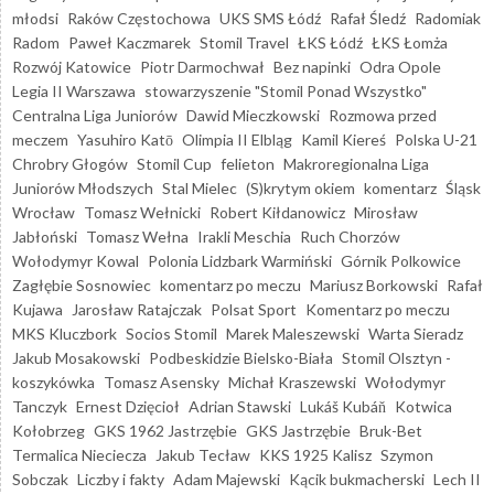
młodsi
Raków Częstochowa
UKS SMS Łódź
Rafał Śledź
Radomiak
Radom
Paweł Kaczmarek
Stomil Travel
ŁKS Łódź
ŁKS Łomża
Rozwój Katowice
Piotr Darmochwał
Bez napinki
Odra Opole
Legia II Warszawa
stowarzyszenie "Stomil Ponad Wszystko"
Centralna Liga Juniorów
Dawid Mieczkowski
Rozmowa przed
meczem
Yasuhiro Katō
Olimpia II Elbląg
Kamil Kiereś
Polska U-21
Chrobry Głogów
Stomil Cup
felieton
Makroregionalna Liga
Juniorów Młodszych
Stal Mielec
(S)krytym okiem
komentarz
Śląsk
Wrocław
Tomasz Wełnicki
Robert Kiłdanowicz
Mirosław
Jabłoński
Tomasz Wełna
Irakli Meschia
Ruch Chorzów
Wołodymyr Kowal
Polonia Lidzbark Warmiński
Górnik Polkowice
Zagłębie Sosnowiec
komentarz po meczu
Mariusz Borkowski
Rafał
Kujawa
Jarosław Ratajczak
Polsat Sport
Komentarz po meczu
MKS Kluczbork
Socios Stomil
Marek Maleszewski
Warta Sieradz
Jakub Mosakowski
Podbeskidzie Bielsko-Biała
Stomil Olsztyn -
koszykówka
Tomasz Asensky
Michał Kraszewski
Wołodymyr
Tanczyk
Ernest Dzięcioł
Adrian Stawski
Lukáš Kubáň
Kotwica
Kołobrzeg
GKS 1962 Jastrzębie
GKS Jastrzębie
Bruk-Bet
Termalica Nieciecza
Jakub Tecław
KKS 1925 Kalisz
Szymon
Sobczak
Liczby i fakty
Adam Majewski
Kącik bukmacherski
Lech II