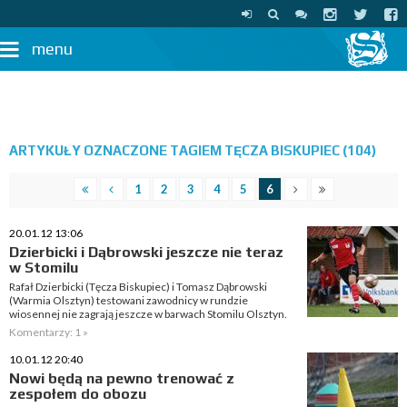
menu
ARTYKUŁY OZNACZONE TAGIEM TĘCZA BISKUPIEC (104)
1
2
3
4
5
6
20.01.12 13:06
Dzierbicki i Dąbrowski jeszcze nie teraz
w Stomilu
Rafał Dzierbicki (Tęcza Biskupiec) i Tomasz Dąbrowski
(Warmia Olsztyn) testowani zawodnicy w rundzie
wiosennej nie zagrają jeszcze w barwach Stomilu Olsztyn.
Komentarzy: 1 »
10.01.12 20:40
Nowi będą na pewno trenować z
zespołem do obozu