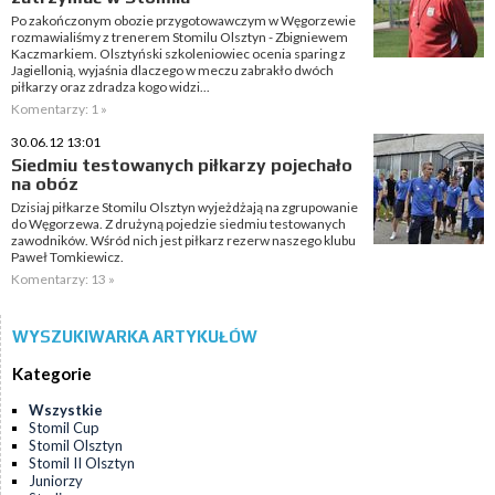
Po zakończonym obozie przygotowawczym w Węgorzewie
rozmawialiśmy z trenerem Stomilu Olsztyn - Zbigniewem
Kaczmarkiem. Olsztyński szkoleniowiec ocenia sparing z
Jagiellonią, wyjaśnia dlaczego w meczu zabrakło dwóch
piłkarzy oraz zdradza kogo widzi...
Komentarzy: 1 »
30.06.12 13:01
Siedmiu testowanych piłkarzy pojechało
na obóz
Dzisiaj piłkarze Stomilu Olsztyn wyjeżdżają na zgrupowanie
do Węgorzewa. Z drużyną pojedzie siedmiu testowanych
zawodników. Wśród nich jest piłkarz rezerw naszego klubu
Paweł Tomkiewicz.
Komentarzy: 13 »
WYSZUKIWARKA ARTYKUŁÓW
Kategorie
Wszystkie
Stomil Cup
Stomil Olsztyn
Stomil II Olsztyn
Juniorzy