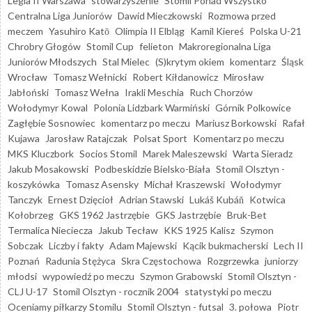
Legia II Warszawa
stowarzyszenie "Stomil Ponad Wszystko"
Centralna Liga Juniorów
Dawid Mieczkowski
Rozmowa przed
meczem
Yasuhiro Katō
Olimpia II Elbląg
Kamil Kiereś
Polska U-21
Chrobry Głogów
Stomil Cup
felieton
Makroregionalna Liga
Juniorów Młodszych
Stal Mielec
(S)krytym okiem
komentarz
Śląsk
Wrocław
Tomasz Wełnicki
Robert Kiłdanowicz
Mirosław
Jabłoński
Tomasz Wełna
Irakli Meschia
Ruch Chorzów
Wołodymyr Kowal
Polonia Lidzbark Warmiński
Górnik Polkowice
Zagłębie Sosnowiec
komentarz po meczu
Mariusz Borkowski
Rafał
Kujawa
Jarosław Ratajczak
Polsat Sport
Komentarz po meczu
MKS Kluczbork
Socios Stomil
Marek Maleszewski
Warta Sieradz
Jakub Mosakowski
Podbeskidzie Bielsko-Biała
Stomil Olsztyn -
koszykówka
Tomasz Asensky
Michał Kraszewski
Wołodymyr
Tanczyk
Ernest Dzięcioł
Adrian Stawski
Lukáš Kubáň
Kotwica
Kołobrzeg
GKS 1962 Jastrzębie
GKS Jastrzębie
Bruk-Bet
Termalica Nieciecza
Jakub Tecław
KKS 1925 Kalisz
Szymon
Sobczak
Liczby i fakty
Adam Majewski
Kącik bukmacherski
Lech II
Poznań
Radunia Stężyca
Skra Częstochowa
Rozgrzewka
juniorzy
młodsi
wypowiedź po meczu
Szymon Grabowski
Stomil Olsztyn -
CLJ U-17
Stomil Olsztyn - rocznik 2004
statystyki po meczu
Oceniamy piłkarzy Stomilu
Stomil Olsztyn - futsal
3. połowa
Piotr