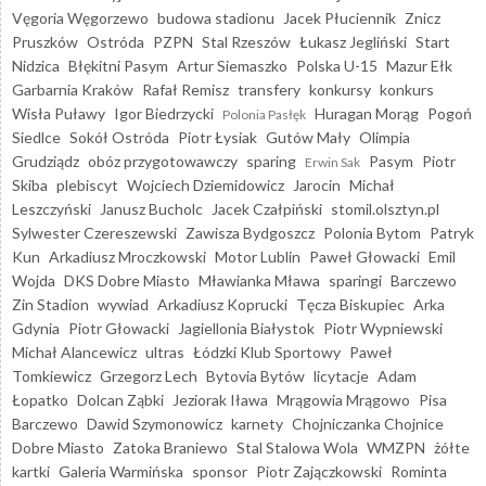
Vęgoria Węgorzewo
budowa stadionu
Jacek Płuciennik
Znicz
Pruszków
Ostróda
PZPN
Stal Rzeszów
Łukasz Jegliński
Start
Nidzica
Błękitni Pasym
Artur Siemaszko
Polska U-15
Mazur Ełk
Garbarnia Kraków
Rafał Remisz
transfery
konkursy
konkurs
Wisła Puławy
Igor Biedrzycki
Huragan Morąg
Pogoń
Polonia Pasłęk
Siedlce
Sokół Ostróda
Piotr Łysiak
Gutów Mały
Olimpia
Grudziądz
obóz przygotowawczy
sparing
Pasym
Piotr
Erwin Sak
Skiba
plebiscyt
Wojciech Dziemidowicz
Jarocin
Michał
Leszczyński
Janusz Bucholc
Jacek Czałpiński
stomil.olsztyn.pl
Sylwester Czereszewski
Zawisza Bydgoszcz
Polonia Bytom
Patryk
Kun
Arkadiusz Mroczkowski
Motor Lublin
Paweł Głowacki
Emil
Wojda
DKS Dobre Miasto
Mławianka Mława
sparingi
Barczewo
Zin Stadion
wywiad
Arkadiusz Koprucki
Tęcza Biskupiec
Arka
Gdynia
Piotr Głowacki
Jagiellonia Białystok
Piotr Wypniewski
Michał Alancewicz
ultras
Łódzki Klub Sportowy
Paweł
Tomkiewicz
Grzegorz Lech
Bytovia Bytów
licytacje
Adam
Łopatko
Dolcan Ząbki
Jeziorak Iława
Mrągowia Mrągowo
Pisa
Barczewo
Dawid Szymonowicz
karnety
Chojniczanka Chojnice
Dobre Miasto
Zatoka Braniewo
Stal Stalowa Wola
WMZPN
żółte
kartki
Galeria Warmińska
sponsor
Piotr Zajączkowski
Rominta