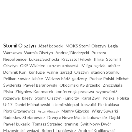
Stomil Olsztyn
Józef Łobocki
MOKS Stomil Olsztyn
Legia
Warszawa
Warmia Olsztyn
Andrzej Biedrzycki
Puszcza
Niepołomice
Łukasz Suchocki
Krzysztof Filipek
II liga
Stomil II
Olsztyn
GKS Wikielec
IV liga
sędzia
arbiter
Bartosz Bartkowski
Dominik Kun
kontuzje
walne
zarząd
Olsztyn
stadion Stomilu
Pelikan Łowicz
kibice
Widzew Łódź
gadżety
Puchar Polski
Michał
Świderski
Paweł Baranowski
Okocimski KS Brzesko
Znicz Biała
Piska
Zbigniew Kaczmarek
konferencja prasowa
wypowiedź
rozmowa
bilety
Stomil Olsztyn - juniorzy
Karol Żwir
Polska
Polska
U-17
Daniel Michałowski
stomil-sklep.pl
koszulki
Ekstraklasa
Piotr Grzymowicz
Mamry Giżycko
Wigry Suwałki
Artur Aluszyk
Radosław Stefanowicz
Drwęca Nowe Miasto Lubawskie
Dajtki
Paweł Łukasik
Tomasz Strzelec
trening
Świt Nowy Dwór
Mazowiecki
wyjazd
Robert Tunkiewicz
Andrzej Królikowski