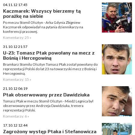
04.11.12 17:45
Kaczmarek: Wszyscy bierzemy tą
porażkę na siebie
Po meczu Stomil Olsztyn - Arka Gdynia Zbigniew
Kaczmarek odpowiadał na pytania dziennikarzy na
konferencji prasowej.
Komentarzy: 25 »
31.10.12 21:57
U-23: Tomasz Ptak powołany na mecz z
Bośnią i Hercegowiną
Bramkarz Stomilu Olsztyn Tomasz Ptak został powołany do
reprezentacji Polski do lat 23 na towarzyski mecz z Bośnią i
Hercegowiną.
Komentarzy: 15 »
21.10.12 06:19
Ptak obserwowany przez Dawidziuka
Tomasz Ptak w meczu Stomil Olsztyn - Miedź Legnica był
obserwowany przez Andrzeja Dawidziuka, trenera
reprezentacji Polski.
Komentarzy: 6 »
17.10.12 12:44
Zagrożony występ Ptaka i Stefanowicza