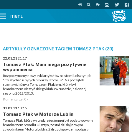
menu
ARTYKUŁY OZNACZONE TAGIEM TOMASZ PTAK (20)
22.01.21 21:17
Tomasz Ptak: Mam mega pozytywne
wspomnienia
Rozpoczynamy nowy cykl artykułów na stomil.olsztyn.pl:
"Co słychać u byłych piłkarzy Stomilu?". Na początek
rozmawialiśmy z Tomaszem Ptakiem, który był
bramkarzem olsztyńskiego klubu w rundzie jesiennej
sezonu 2012/2013.
Komentarzy: 0 »
31.01.13 13:15
Tomasz Ptak w Motorze Lublin
Tomasz Ptak, który w rundzie jesiennej był podstawowym
bramkarzem Stomilu Olsztyn, został dzisiaj nowym
zawodnikiem Motoru Lublin. Z drugoligowcem podpisał