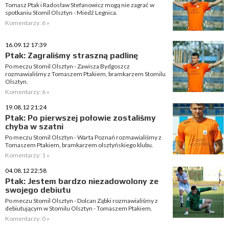
Tomasz Ptak i Radosław Stefanowicz mogą nie zagrać w
spotkaniu Stomil Olsztyn - Miedź Legnica.
Komentarzy: 6 »
16.09.12 17:39
Ptak: Zagraliśmy straszną padlinę
Po meczu Stomil Olsztyn - Zawisza Bydgoszcz
rozmawialiśmy z Tomaszem Ptakiem, bramkarzem Stomilu
Olsztyn.
Komentarzy: 6 »
19.08.12 21:24
Ptak: Po pierwszej połowie zostaliśmy
chyba w szatni
Po meczu Stomil Olsztyn - Warta Poznań rozmawialiśmy z
Tomaszem Ptakiem, bramkarzem olsztyńskiego klubu.
Komentarzy: 1 »
04.08.12 22:58
Ptak: Jestem bardzo niezadowolony ze
swojego debiutu
Po meczu Stomil Olsztyn - Dolcan Ząbki rozmawialiśmy z
debiutującym w Stomilu Olsztyn - Tomaszem Ptakiem.
Komentarzy: 0 »