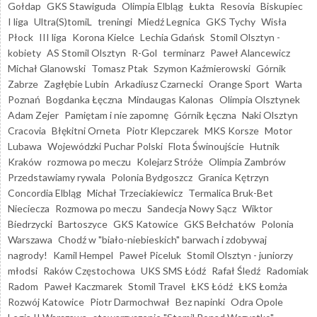
Gołdap
GKS Stawiguda
Olimpia Elbląg
Łukta
Resovia
Biskupiec
I liga
Ultra(S)tomiL
treningi
Miedź Legnica
GKS Tychy
Wisła
Płock
III liga
Korona Kielce
Lechia Gdańsk
Stomil Olsztyn -
kobiety
AS Stomil Olsztyn
R-Gol
terminarz
Paweł Alancewicz
Michał Glanowski
Tomasz Ptak
Szymon Kaźmierowski
Górnik
Zabrze
Zagłębie Lubin
Arkadiusz Czarnecki
Orange Sport
Warta
Poznań
Bogdanka Łęczna
Mindaugas Kalonas
Olimpia Olsztynek
Adam Zejer
Pamiętam i nie zapomnę
Górnik Łęczna
Naki Olsztyn
Cracovia
Błękitni Orneta
Piotr Klepczarek
MKS Korsze
Motor
Lubawa
Wojewódzki Puchar Polski
Flota Świnoujście
Hutnik
Kraków
rozmowa po meczu
Kolejarz Stróże
Olimpia Zambrów
Przedstawiamy rywala
Polonia Bydgoszcz
Granica Kętrzyn
Concordia Elbląg
Michał Trzeciakiewicz
Termalica Bruk-Bet
Nieciecza
Rozmowa po meczu
Sandecja Nowy Sącz
Wiktor
Biedrzycki
Bartoszyce
GKS Katowice
GKS Bełchatów
Polonia
Warszawa
Chodź w "biało-niebieskich" barwach i zdobywaj
nagrody!
Kamil Hempel
Paweł Piceluk
Stomil Olsztyn - juniorzy
młodsi
Raków Częstochowa
UKS SMS Łódź
Rafał Śledź
Radomiak
Radom
Paweł Kaczmarek
Stomil Travel
ŁKS Łódź
ŁKS Łomża
Rozwój Katowice
Piotr Darmochwał
Bez napinki
Odra Opole