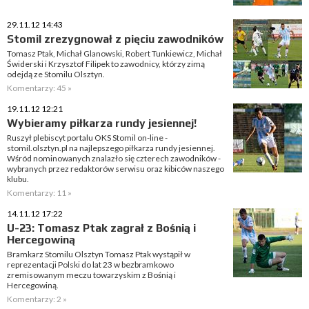
29.11.12 14:43
Stomil zrezygnował z pięciu zawodników
Tomasz Ptak, Michał Glanowski, Robert Tunkiewicz, Michał
Świderski i Krzysztof Filipek to zawodnicy, którzy zimą
odejdą ze Stomilu Olsztyn.
Komentarzy: 45 »
19.11.12 12:21
Wybieramy piłkarza rundy jesiennej!
Ruszył plebiscyt portalu OKS Stomil on-line -
stomil.olsztyn.pl na najlepszego piłkarza rundy jesiennej.
Wśród nominowanych znalazło się czterech zawodników -
wybranych przez redaktorów serwisu oraz kibiców naszego
klubu.
Komentarzy: 11 »
14.11.12 17:22
U-23: Tomasz Ptak zagrał z Bośnią i
Hercegowiną
Bramkarz Stomilu Olsztyn Tomasz Ptak wystąpił w
reprezentacji Polski do lat 23 w bezbramkowo
zremisowanym meczu towarzyskim z Bośnią i
Hercegowiną.
Komentarzy: 2 »