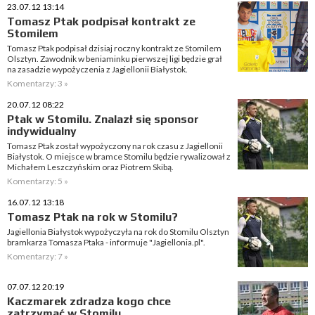
23.07.12 13:14
Tomasz Ptak podpisał kontrakt ze
Stomilem
Tomasz Ptak podpisał dzisiaj roczny kontrakt ze Stomilem
Olsztyn. Zawodnik w beniaminku pierwszej ligi będzie grał
na zasadzie wypożyczenia z Jagiellonii Białystok.
Komentarzy: 3 »
20.07.12 08:22
Ptak w Stomilu. Znalazł się sponsor
indywidualny
Tomasz Ptak został wypożyczony na rok czasu z Jagiellonii
Białystok. O miejsce w bramce Stomilu będzie rywalizował z
Michałem Leszczyńskim oraz Piotrem Skibą.
Komentarzy: 5 »
16.07.12 13:18
Tomasz Ptak na rok w Stomilu?
Jagiellonia Białystok wypożyczyła na rok do Stomilu Olsztyn
bramkarza Tomasza Ptaka - informuje "Jagiellonia.pl".
Komentarzy: 7 »
07.07.12 20:19
Kaczmarek zdradza kogo chce
zatrzymać w Stomilu