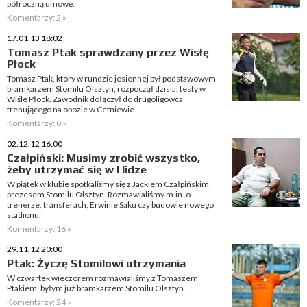
półroczną umowę.
Komentarzy: 2 »
17.01.13 18:02
Tomasz Ptak sprawdzany przez Wisłę
Płock
Tomasz Ptak, który w rundzie jesiennej był podstawowym
bramkarzem Stomilu Olsztyn, rozpoczął dzisiaj testy w
Wiśle Płock. Zawodnik dołączył do drugoligowca
trenującego na obozie w Cetniewie.
Komentarzy: 0 »
02.12.12 16:00
Czałpiński: Musimy zrobić wszystko,
żeby utrzymać się w I lidze
W piątek w klubie spotkaliśmy się z Jackiem Czałpińskim,
prezesem Stomilu Olsztyn. Rozmawialiśmy m.in. o
trenerze, transferach, Erwinie Saku czy budowie nowego
stadionu.
Komentarzy: 16 »
29.11.12 20:00
Ptak: Życzę Stomilowi utrzymania
W czwartek wieczorem rozmawialiśmy z Tomaszem
Ptakiem, byłym już bramkarzem Stomilu Olsztyn.
Komentarzy: 24 »