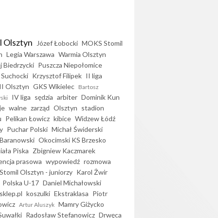
l Olsztyn
Józef Łobocki
MOKS Stomil
n
Legia Warszawa
Warmia Olsztyn
j Biedrzycki
Puszcza Niepołomice
 Suchocki
Krzysztof Filipek
II liga
II Olsztyn
GKS Wikielec
Bartosz
IV liga
sędzia
arbiter
Dominik Kun
ski
je
walne
zarząd
Olsztyn
stadion
u
Pelikan Łowicz
kibice
Widzew Łódź
y
Puchar Polski
Michał Świderski
Baranowski
Okocimski KS Brzesko
iała Piska
Zbigniew Kaczmarek
encja prasowa
wypowiedź
rozmowa
Stomil Olsztyn - juniorzy
Karol Żwir
Polska U-17
Daniel Michałowski
sklep.pl
koszulki
Ekstraklasa
Piotr
owicz
Mamry Giżycko
Artur Aluszyk
Suwałki
Radosław Stefanowicz
Drwęca