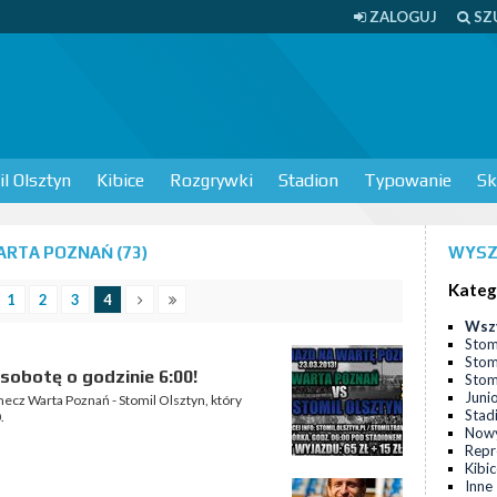
ZALOGUJ
SZ
l Olsztyn
Kibice
Rozgrywki
Stadion
Typowanie
Sk
RTA POZNAŃ (73)
WYSZ
Kateg
1
2
3
4
Wsz
Stom
Stom
sobotę o godzinie 6:00!
Stomi
Juni
mecz Warta Poznań - Stomil Olsztyn, który
Stad
.
Nowy
Repr
Kibi
Inne