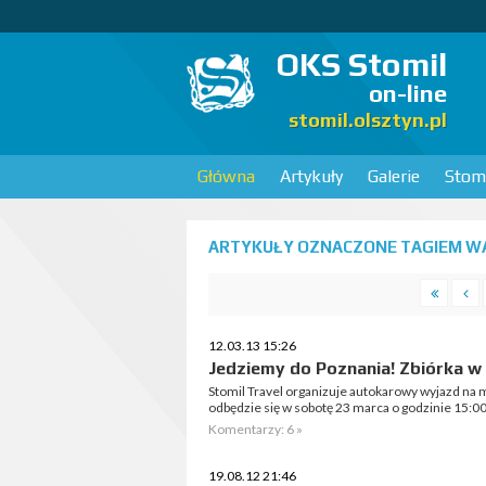
OKS Stomil
on-line
stomil.olsztyn.pl
Główna
Artykuły
Galerie
Stomi
ARTYKUŁY OZNACZONE TAGIEM WA
12.03.13 15:26
Jedziemy do Poznania! Zbiórka w 
Stomil Travel organizuje autokarowy wyjazd na 
odbędzie się w sobotę 23 marca o godzinie 15:00
Komentarzy: 6 »
19.08.12 21:46