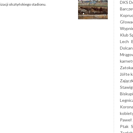
DKS Do
zacji olsztyńskiego stadionu.
Barcz
Kopruc
Głowa
Wypni
Klub S
Lech
Dolcan
Mrągo
karnet
Zatoka
żółte k
Zającz
Stawig
Biskup
Legnic
Korona
kobiet
Paweł 
Ptak
Zagłęb