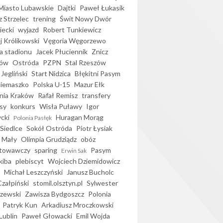
iasto Lubawskie
Dajtki
Paweł Łukasik
 Strzelec
trening
Świt Nowy Dwór
ecki
wyjazd
Robert Tunkiewicz
j Królikowski
Vęgoria Węgorzewo
 stadionu
Jacek Płuciennik
Znicz
ków
Ostróda
PZPN
Stal Rzeszów
Jegliński
Start Nidzica
Błękitni Pasym
Siemaszko
Polska U-15
Mazur Ełk
nia Kraków
Rafał Remisz
transfery
sy
konkurs
Wisła Puławy
Igor
ycki
Huragan Morąg
Polonia Pasłęk
Siedlce
Sokół Ostróda
Piotr Łysiak
 Mały
Olimpia Grudziądz
obóz
otowawczy
sparing
Pasym
Erwin Sak
kiba
plebiscyt
Wojciech Dziemidowicz
Michał Leszczyński
Janusz Bucholc
Czałpiński
stomil.olsztyn.pl
Sylwester
zewski
Zawisza Bydgoszcz
Polonia
Patryk Kun
Arkadiusz Mroczkowski
Lublin
Paweł Głowacki
Emil Wojda