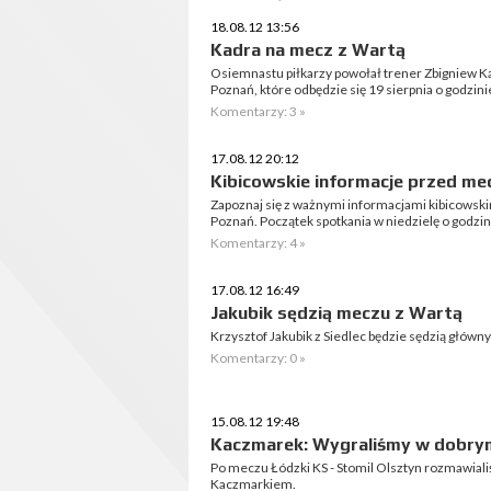
18.08.12 13:56
Kadra na mecz z Wartą
Osiemnastu piłkarzy powołał trener Zbigniew Kacz
Poznań, które odbędzie się 19 sierpnia o godzini
Komentarzy: 3 »
17.08.12 20:12
Kibicowskie informacje przed me
Zapoznaj się z ważnymi informacjami kibicowsk
Poznań. Początek spotkania w niedzielę o godzin
Komentarzy: 4 »
17.08.12 16:49
Jakubik sędzią meczu z Wartą
Krzysztof Jakubik z Siedlec będzie sędzią głów
Komentarzy: 0 »
15.08.12 19:48
Kaczmarek: Wygraliśmy w dobrym
Po meczu Łódzki KS - Stomil Olsztyn rozmawial
Kaczmarkiem.