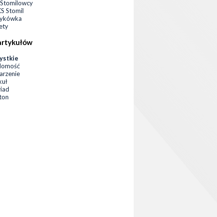
Stomilowcy
 Stomil
zykówka
ety
artykułów
ystkie
domość
rzenie
kuł
iad
eton