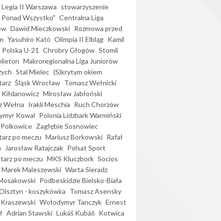
Legia II Warszawa
stowarzyszenie
l Ponad Wszystko"
Centralna Liga
ów
Dawid Mieczkowski
Rozmowa przed
m
Yasuhiro Katō
Olimpia II Elbląg
Kamil
Polska U-21
Chrobry Głogów
Stomil
elieton
Makroregionalna Liga Juniorów
zych
Stal Mielec
(S)krytym okiem
arz
Śląsk Wrocław
Tomasz Wełnicki
 Kiłdanowicz
Mirosław Jabłoński
z Wełna
Irakli Meschia
Ruch Chorzów
ymyr Kowal
Polonia Lidzbark Warmiński
 Polkowice
Zagłębie Sosnowiec
arz po meczu
Mariusz Borkowski
Rafał
a
Jarosław Ratajczak
Polsat Sport
arz po meczu
MKS Kluczbork
Socios
Marek Maleszewski
Warta Sieradz
Mosakowski
Podbeskidzie Bielsko-Biała
 Olsztyn - koszykówka
Tomasz Asensky
 Kraszewski
Wołodymyr Tanczyk
Ernest
ł
Adrian Stawski
Lukáš Kubáň
Kotwica