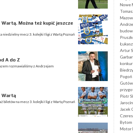
Nowe M
Tomasz
Mazowi
 Wartą. Można też kupić jeszcze
Andrze
budowa
niedzielny mecz 3. kolejki I ligi z Wartą Poznań
Prusz
Łukasz 
Artur 
Garbar
od A do Z
konkur
razem rozmawialiśmy z Andrzejem
Biedrz
Pogoń 
Gutów
przyg
z Wartą
Piotr S
 biletów na mecz 3. kolejki I ligi z Wartą Poznań
Jarocin
Jacek 
Czeres
Bytom
Motor 