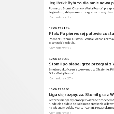
Jegliński: Była to dla mnie nowa 
Po meczu Stomil Olsztyn - Warta Poznań przep
Jeglińskim, który w meczu zagrał na nowej dla si
Komentarzy: 1 »
19.08.12 21:24
Ptak: Po pierwszej połowie zosta
Po meczu Stomil Olsztyn - Warta Poznań rozm
olsztyńskiego klubu.
Komentarzy: 1 »
19.08.12 19:37
Stomil po słabej grze przegrał z
Smutne zakończenie weekendu w Olsztynie. Piłka
0:2 z Wartą Poznań.
Komentarzy: 27 »
18.08.12 14:01
Liga się rozpędza. Stomil gra z 
Jeszcze nieopadły emocje związane z meczem S
niedzielę dojdzie do kolejnego spotkania o ligo
na własnym boisku Wartę Poznań. Początek mec
Komentarzy: 5 »