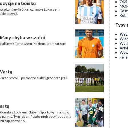
OKS 
pozycja na boisku
MOKS
rowadziliśmy krótką rozmowę Łukaszem
Kos
ebie pozycji.
Kobi
Typy 
Wsz
liśmy chyba w szatni
Wia
Wyda
awialiśmy z Tomaszem Ptakiem, bramkarzem
Arty
Wyw
Feli
 Wartą
rze Stomilu po bardzo słabej grze przegrali
Wartą
tomilu z Łódzkim Klubem Sportowym, a już w
we punkty. Tym razem "biało-niebiescy" podejmą
zu zaplanowano...