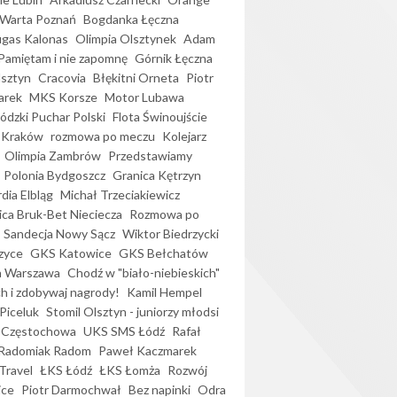
Warta Poznań
Bogdanka Łęczna
gas Kalonas
Olimpia Olsztynek
Adam
Pamiętam i nie zapomnę
Górnik Łęczna
lsztyn
Cracovia
Błękitni Orneta
Piotr
arek
MKS Korsze
Motor Lubawa
dzki Puchar Polski
Flota Świnoujście
 Kraków
rozmowa po meczu
Kolejarz
Olimpia Zambrów
Przedstawiamy
Polonia Bydgoszcz
Granica Kętrzyn
dia Elbląg
Michał Trzeciakiewicz
ica Bruk-Bet Nieciecza
Rozmowa po
Sandecja Nowy Sącz
Wiktor Biedrzycki
zyce
GKS Katowice
GKS Bełchatów
a Warszawa
Chodź w "biało-niebieskich"
h i zdobywaj nagrody!
Kamil Hempel
Piceluk
Stomil Olsztyn - juniorzy młodsi
 Częstochowa
UKS SMS Łódź
Rafał
Radomiak Radom
Paweł Kaczmarek
Travel
ŁKS Łódź
ŁKS Łomża
Rozwój
ice
Piotr Darmochwał
Bez napinki
Odra