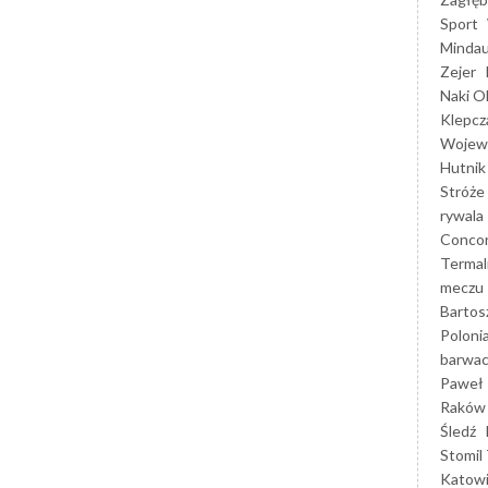
Sport
Mindau
Zejer
Naki O
Klepcz
Wojewó
Hutnik
Stróże
rywala
Concor
Termal
meczu
Bartos
Poloni
barwac
Paweł 
Raków
Śledź
Stomil 
Katow