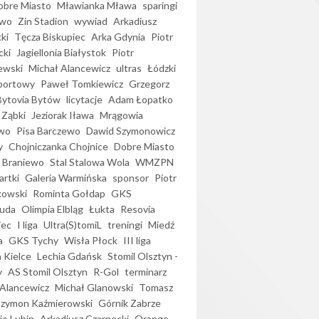
bre Miasto
Mławianka Mława
sparingi
ewo
Zin Stadion
wywiad
Arkadiusz
ki
Tęcza Biskupiec
Arka Gdynia
Piotr
cki
Jagiellonia Białystok
Piotr
ewski
Michał Alancewicz
ultras
Łódzki
portowy
Paweł Tomkiewicz
Grzegorz
Bytovia Bytów
licytacje
Adam Łopatko
 Ząbki
Jeziorak Iława
Mrągowia
wo
Pisa Barczewo
Dawid Szymonowicz
y
Chojniczanka Chojnice
Dobre Miasto
 Braniewo
Stal Stalowa Wola
WMZPN
artki
Galeria Warmińska
sponsor
Piotr
kowski
Rominta Gołdap
GKS
uda
Olimpia Elbląg
Łukta
Resovia
iec
I liga
Ultra(S)tomiL
treningi
Miedź
a
GKS Tychy
Wisła Płock
III liga
 Kielce
Lechia Gdańsk
Stomil Olsztyn -
y
AS Stomil Olsztyn
R-Gol
terminarz
Alancewicz
Michał Glanowski
Tomasz
Szymon Kaźmierowski
Górnik Zabrze
ie Lubin
Arkadiusz Czarnecki
Orange