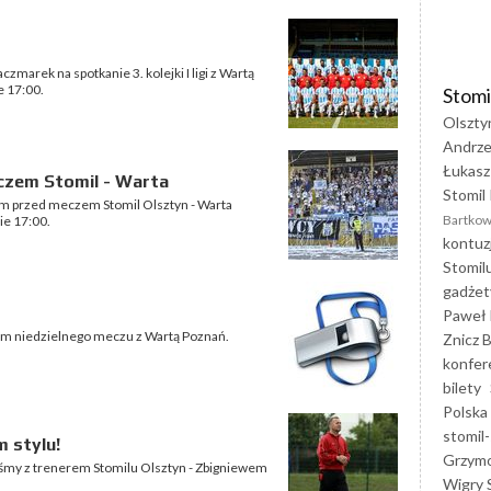
marek na spotkanie 3. kolejki I ligi z Wartą
e 17:00.
Stomi
Olszty
Andrze
Łukasz
czem Stomil - Warta
Stomil 
im przed meczem Stomil Olsztyn - Warta
Bartkow
ie 17:00.
kontuz
Stomil
gadżet
Paweł 
nym niedzielnego meczu z Wartą Poznań.
Znicz B
konfer
bilety
Polska
stomil-
 stylu!
Grzym
iśmy z trenerem Stomilu Olsztyn - Zbigniewem
Wigry 