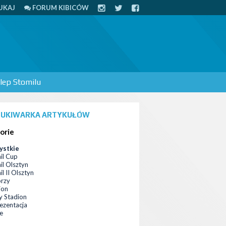
UKAJ
FORUM KIBICÓW
lep Stomilu
UKIWARKA ARTYKUŁÓW
orie
ystkie
il Cup
il Olsztyn
l II Olsztyn
orzy
ion
 Stadion
ezentacja
ce