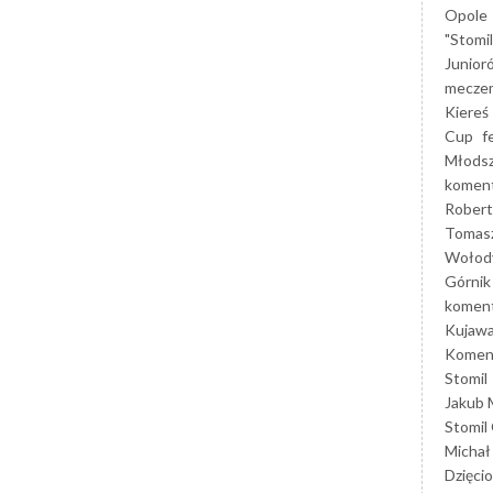
Opole
"Stomi
Junior
mecze
Kiereś
Cup
f
Młods
koment
Robert
Tomas
Wołod
Górnik
koment
Kujaw
Koment
Stomil
Jakub 
Stomil
Michał
Dzięcio