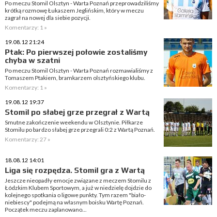
Po meczu Stomil Olsztyn - Warta Poznań przeprowadziliśmy
krótką rozmowę Łukaszem Jeglińskim, który w meczu
zagrał na nowej dla siebie pozycji.
Komentarzy: 1 »
19.08.12 21:24
Ptak: Po pierwszej połowie zostaliśmy
chyba w szatni
Po meczu Stomil Olsztyn - Warta Poznań rozmawialiśmy z
Tomaszem Ptakiem, bramkarzem olsztyńskiego klubu.
Komentarzy: 1 »
19.08.12 19:37
Stomil po słabej grze przegrał z Wartą
Smutne zakończenie weekendu w Olsztynie. Piłkarze
Stomilu po bardzo słabej grze przegrali 0:2 z Wartą Poznań.
Komentarzy: 27 »
18.08.12 14:01
Liga się rozpędza. Stomil gra z Wartą
Jeszcze nieopadły emocje związane z meczem Stomilu z
Łódzkim Klubem Sportowym, a już w niedzielę dojdzie do
kolejnego spotkania o ligowe punkty. Tym razem "biało-
niebiescy" podejmą na własnym boisku Wartę Poznań.
Początek meczu zaplanowano...