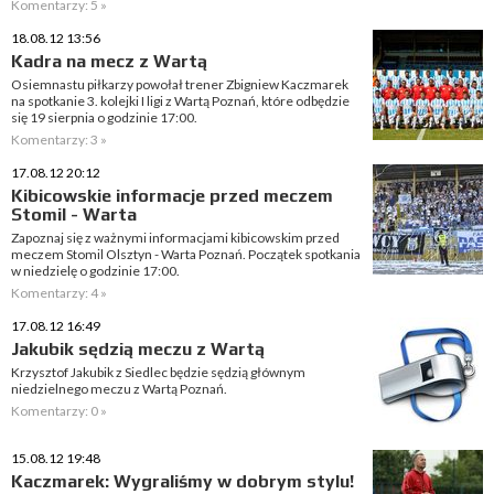
Komentarzy: 5 »
18.08.12 13:56
Kadra na mecz z Wartą
Osiemnastu piłkarzy powołał trener Zbigniew Kaczmarek
na spotkanie 3. kolejki I ligi z Wartą Poznań, które odbędzie
się 19 sierpnia o godzinie 17:00.
Komentarzy: 3 »
17.08.12 20:12
Kibicowskie informacje przed meczem
Stomil - Warta
Zapoznaj się z ważnymi informacjami kibicowskim przed
meczem Stomil Olsztyn - Warta Poznań. Początek spotkania
w niedzielę o godzinie 17:00.
Komentarzy: 4 »
17.08.12 16:49
Jakubik sędzią meczu z Wartą
Krzysztof Jakubik z Siedlec będzie sędzią głównym
niedzielnego meczu z Wartą Poznań.
Komentarzy: 0 »
15.08.12 19:48
Kaczmarek: Wygraliśmy w dobrym stylu!