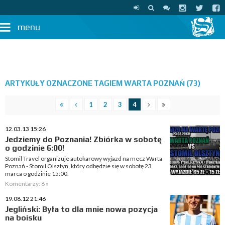
menu
ARTYKUŁY OZNACZONE TAGIEM WARTA POZNAŃ (73)
1
2
3
4
12.03.13 15:26
Jedziemy do Poznania! Zbiórka w sobotę
o godzinie 6:00!
Stomil Travel organizuje autokarowy wyjazd na mecz Warta
Poznań - Stomil Olsztyn, który odbędzie się w sobotę 23
marca o godzinie 15:00.
Komentarzy: 6 »
19.08.12 21:46
Jegliński: Była to dla mnie nowa pozycja
na boisku