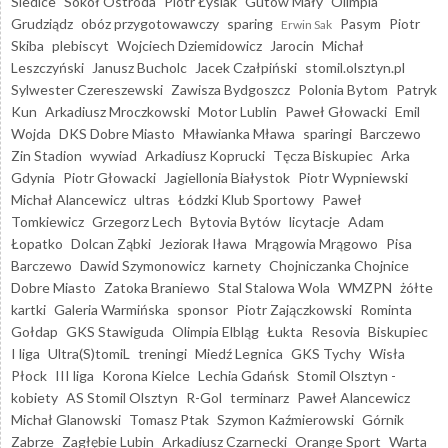
Siedlce
Sokół Ostróda
Piotr Łysiak
Gutów Mały
Olimpia
Grudziądz
obóz przygotowawczy
sparing
Pasym
Piotr
Erwin Sak
Skiba
plebiscyt
Wojciech Dziemidowicz
Jarocin
Michał
Leszczyński
Janusz Bucholc
Jacek Czałpiński
stomil.olsztyn.pl
Sylwester Czereszewski
Zawisza Bydgoszcz
Polonia Bytom
Patryk
Kun
Arkadiusz Mroczkowski
Motor Lublin
Paweł Głowacki
Emil
Wojda
DKS Dobre Miasto
Mławianka Mława
sparingi
Barczewo
Zin Stadion
wywiad
Arkadiusz Koprucki
Tęcza Biskupiec
Arka
Gdynia
Piotr Głowacki
Jagiellonia Białystok
Piotr Wypniewski
Michał Alancewicz
ultras
Łódzki Klub Sportowy
Paweł
Tomkiewicz
Grzegorz Lech
Bytovia Bytów
licytacje
Adam
Łopatko
Dolcan Ząbki
Jeziorak Iława
Mrągowia Mrągowo
Pisa
Barczewo
Dawid Szymonowicz
karnety
Chojniczanka Chojnice
Dobre Miasto
Zatoka Braniewo
Stal Stalowa Wola
WMZPN
żółte
kartki
Galeria Warmińska
sponsor
Piotr Zajączkowski
Rominta
Gołdap
GKS Stawiguda
Olimpia Elbląg
Łukta
Resovia
Biskupiec
I liga
Ultra(S)tomiL
treningi
Miedź Legnica
GKS Tychy
Wisła
Płock
III liga
Korona Kielce
Lechia Gdańsk
Stomil Olsztyn -
kobiety
AS Stomil Olsztyn
R-Gol
terminarz
Paweł Alancewicz
Michał Glanowski
Tomasz Ptak
Szymon Kaźmierowski
Górnik
Zabrze
Zagłębie Lubin
Arkadiusz Czarnecki
Orange Sport
Warta