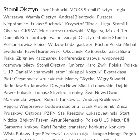
Stomil Olsztyn
Józef Łobocki
MOKS Stomil Olsztyn
Legia
Warszawa
Warmia Olsztyn
Andrzej Biedrzycki
Puszcza
Niepołomice
Łukasz Suchocki
Krzysztof Filipek
II liga
Stomil II
Olsztyn
GKS Wikielec
IV liga
sędzia
arbiter
Bartosz Bartkowski
Dominik Kun
kontuzje
walne
zarząd
Olsztyn
stadion Stomilu
Pelikan Łowicz
kibice
Widzew Łódź
gadżety
Puchar Polski
Michał
Świderski
Paweł Baranowski
Okocimski KS Brzesko
Znicz Biała
Piska
Zbigniew Kaczmarek
konferencja prasowa
wypowiedź
rozmowa
bilety
Stomil Olsztyn - juniorzy
Karol Żwir
Polska
Polska
U-17
Daniel Michałowski
stomil-sklep.pl
koszulki
Ekstraklasa
Piotr Grzymowicz
Mamry Giżycko
Wigry Suwałki
Artur Aluszyk
Radosław Stefanowicz
Drwęca Nowe Miasto Lubawskie
Dajtki
Paweł Łukasik
Tomasz Strzelec
trening
Świt Nowy Dwór
Mazowiecki
wyjazd
Robert Tunkiewicz
Andrzej Królikowski
Vęgoria Węgorzewo
budowa stadionu
Jacek Płuciennik
Znicz
Pruszków
Ostróda
PZPN
Stal Rzeszów
Łukasz Jegliński
Start
Nidzica
Błękitni Pasym
Artur Siemaszko
Polska U-15
Mazur Ełk
Garbarnia Kraków
Rafał Remisz
transfery
konkursy
konkurs
Wisła Puławy
Igor Biedrzycki
Huragan Morąg
Pogoń
Polonia Pasłęk