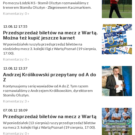
Po meczu Łódzki KS - Stomil Olsztyn rozmawialiśmy z
trenerem Stomilu Olsztyn - Zbigniewem Kaczmarkiem.
Komentarzy: 0 »
13.08.12 17:55
Przedsprzedaż biletów na mecz z Wartą.
Można też kupić jeszcze karnet
W poniedziałek ruszyła przedsprzedaż biletów na
niedzielny mecz 3. kolejki I ligi z Wartą Poznań (19 sierpnia,
17:00).
Komentarzy: 0 »
13.08.12 13:37
Andrzej Królikowski przepytany od A do
Z
Kontynuujemy serię wywiadów od A do Z. Tym razem
rozmawialiśmy z Andrzejem Królikowskim, dyrektorem
Stomilu Olsztyn.
Komentarzy: 3 »
07.08.12 18:09
Przedsprzedaż biletów na mecz z Wartą
W poniedziałek (13 sierpnia) ruszy przedsprzedaż biletów
na mecz 3. kolejki I ligi z Wartą Poznań (19 sierpnia, 17:00).
Komentarzy: 0 »