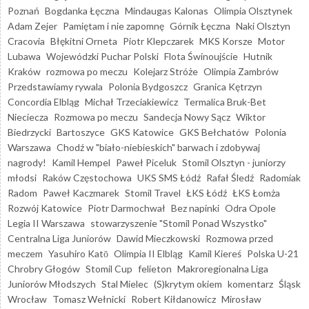
Poznań
Bogdanka Łęczna
Mindaugas Kalonas
Olimpia Olsztynek
Adam Zejer
Pamiętam i nie zapomnę
Górnik Łęczna
Naki Olsztyn
Cracovia
Błękitni Orneta
Piotr Klepczarek
MKS Korsze
Motor
Lubawa
Wojewódzki Puchar Polski
Flota Świnoujście
Hutnik
Kraków
rozmowa po meczu
Kolejarz Stróże
Olimpia Zambrów
Przedstawiamy rywala
Polonia Bydgoszcz
Granica Kętrzyn
Concordia Elbląg
Michał Trzeciakiewicz
Termalica Bruk-Bet
Nieciecza
Rozmowa po meczu
Sandecja Nowy Sącz
Wiktor
Biedrzycki
Bartoszyce
GKS Katowice
GKS Bełchatów
Polonia
Warszawa
Chodź w "biało-niebieskich" barwach i zdobywaj
nagrody!
Kamil Hempel
Paweł Piceluk
Stomil Olsztyn - juniorzy
młodsi
Raków Częstochowa
UKS SMS Łódź
Rafał Śledź
Radomiak
Radom
Paweł Kaczmarek
Stomil Travel
ŁKS Łódź
ŁKS Łomża
Rozwój Katowice
Piotr Darmochwał
Bez napinki
Odra Opole
Legia II Warszawa
stowarzyszenie "Stomil Ponad Wszystko"
Centralna Liga Juniorów
Dawid Mieczkowski
Rozmowa przed
meczem
Yasuhiro Katō
Olimpia II Elbląg
Kamil Kiereś
Polska U-21
Chrobry Głogów
Stomil Cup
felieton
Makroregionalna Liga
Juniorów Młodszych
Stal Mielec
(S)krytym okiem
komentarz
Śląsk
Wrocław
Tomasz Wełnicki
Robert Kiłdanowicz
Mirosław