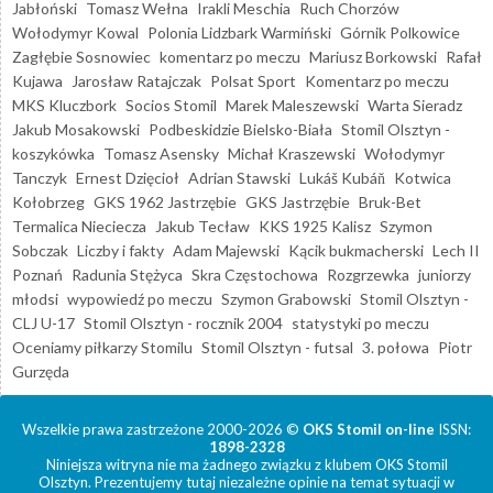
Jabłoński
Tomasz Wełna
Irakli Meschia
Ruch Chorzów
Wołodymyr Kowal
Polonia Lidzbark Warmiński
Górnik Polkowice
Zagłębie Sosnowiec
komentarz po meczu
Mariusz Borkowski
Rafał
Kujawa
Jarosław Ratajczak
Polsat Sport
Komentarz po meczu
MKS Kluczbork
Socios Stomil
Marek Maleszewski
Warta Sieradz
Jakub Mosakowski
Podbeskidzie Bielsko-Biała
Stomil Olsztyn -
koszykówka
Tomasz Asensky
Michał Kraszewski
Wołodymyr
Tanczyk
Ernest Dzięcioł
Adrian Stawski
Lukáš Kubáň
Kotwica
Kołobrzeg
GKS 1962 Jastrzębie
GKS Jastrzębie
Bruk-Bet
Termalica Nieciecza
Jakub Tecław
KKS 1925 Kalisz
Szymon
Sobczak
Liczby i fakty
Adam Majewski
Kącik bukmacherski
Lech II
Poznań
Radunia Stężyca
Skra Częstochowa
Rozgrzewka
juniorzy
młodsi
wypowiedź po meczu
Szymon Grabowski
Stomil Olsztyn -
CLJ U-17
Stomil Olsztyn - rocznik 2004
statystyki po meczu
Oceniamy piłkarzy Stomilu
Stomil Olsztyn - futsal
3. połowa
Piotr
Gurzęda
Wszelkie prawa zastrzeżone 2000-2026 ©
OKS Stomil on-line
ISSN:
1898-2328
Niniejsza witryna nie ma żadnego związku z klubem OKS Stomil
Olsztyn. Prezentujemy tutaj niezależne opinie na temat sytuacji w