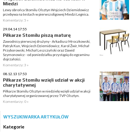
Miedzi
Lewy obrońca Stomilu Olsztyn Wojciech Dziemidowicz
przebywa na testach w pierwszoligowej Miedzi Legnica.
Komentarzy: 5 »
29.04.14 17:55
Piłkarze Stomilu piszą maturę
Zawodnicy pierwszej drużyny - Arkadiusz Mroczkowski,
Patryk Kun, Wojciech Dziemidowicz, Karol Żwir, Michał
Przyborowski, Michał Leszczyński oraz Dawid
Szymonowicz - od poniedziałku przystąpią do egzaminu
dojrzałości.
Komentarzy: 3 »
08.12.13 17:53
Piłkarze Stomilu wzięli udział w akcji
charytatywnej
Piłkarze Stomilu Olsztyn w niedzielę wzięli udział w akcji
charytatywnej organizowanej przez TVP Olsztyn.
Komentarzy: 0 »
WYSZUKIWARKA ARTYKUŁÓW
Kategorie