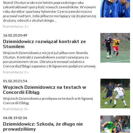
Stomil Olsztyn w okresie letnim poprzedniego roku
zakontraktował sporą ilość nowych zawodników. W nowym
roku dyrektor sportowy Sylwester Czereszewski mocno
pracował nad tym, żeby piłkarze nie łapiący się do pierwszej
drużyny, odeszli z olsztyńskiego...
Komentarzy: 1 »
16.02.20 20:49
Dziemidowicz rozwiązał kontrakt ze
Stomilem
Wojciech Dziemidowicz nie jest już piłkarzem Stomilu
Olsztyn. Kontrakt z zawodnikiem został rozwiązany za
porozumieniem stron. Obrońca trenował ostatnio z
Concordią Elbląg i zapewne z III-ligowcem podpisze umowę.
Komentarzy: 2 »
01.02.20 21:54
Wojciech Dziemidowicz na testach w
Concordii Elbląg
Wojciech Dziemidowicz przebywa na testach w III-ligowej
Concordii Elbląg.
Komentarzy: 0 »
04.08.19 02:36
Dziemidowicz: Szkoda, że długo nie
prowadziliśmy