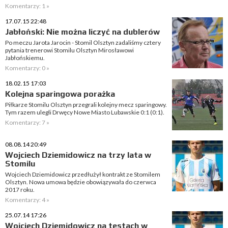
Komentarzy: 1 »
17.07.15 22:48
Jabłoński: Nie można liczyć na dublerów
Po meczu Jarota Jarocin - Stomil Olsztyn zadaliśmy cztery
pytania trenerowi Stomilu Olsztyn Mirosławowi
Jabłońskiemu.
Komentarzy: 0 »
18.02.15 17:03
Kolejna sparingowa porażka
Piłkarze Stomilu Olsztyn przegrali kolejny mecz sparingowy.
Tym razem ulegli Drwęcy Nowe Miasto Lubawskie 0:1 (0:1).
Komentarzy: 7 »
08.08.14 20:49
Wojciech Dziemidowicz na trzy lata w
Stomilu
Wojciech Dziemidowicz przedłużył kontrakt ze Stomilem
Olsztyn. Nowa umowa będzie obowiązywała do czerwca
2017 roku.
Komentarzy: 4 »
25.07.14 17:26
Wojciech Dziemidowicz na testach w