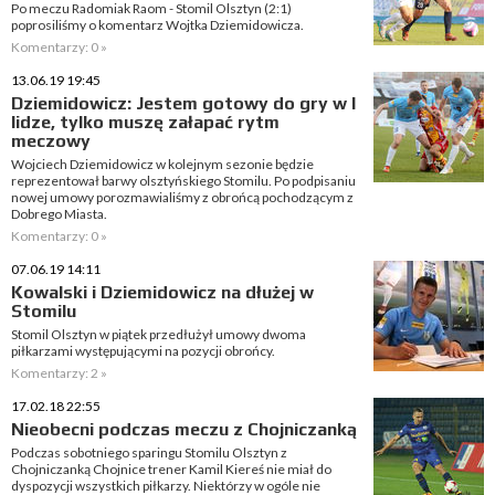
Po meczu Radomiak Raom - Stomil Olsztyn (2:1)
poprosiliśmy o komentarz Wojtka Dziemidowicza.
Komentarzy: 0 »
13.06.19 19:45
Dziemidowicz: Jestem gotowy do gry w I
lidze, tylko muszę załapać rytm
meczowy
Wojciech Dziemidowicz w kolejnym sezonie będzie
reprezentował barwy olsztyńskiego Stomilu. Po podpisaniu
nowej umowy porozmawialiśmy z obrońcą pochodzącym z
Dobrego Miasta.
Komentarzy: 0 »
07.06.19 14:11
Kowalski i Dziemidowicz na dłużej w
Stomilu
Stomil Olsztyn w piątek przedłużył umowy dwoma
piłkarzami występującymi na pozycji obrońcy.
Komentarzy: 2 »
17.02.18 22:55
Nieobecni podczas meczu z Chojniczanką
Podczas sobotniego sparingu Stomilu Olsztyn z
Chojniczanką Chojnice trener Kamil Kiereś nie miał do
dyspozycji wszystkich piłkarzy. Niektórzy w ogóle nie