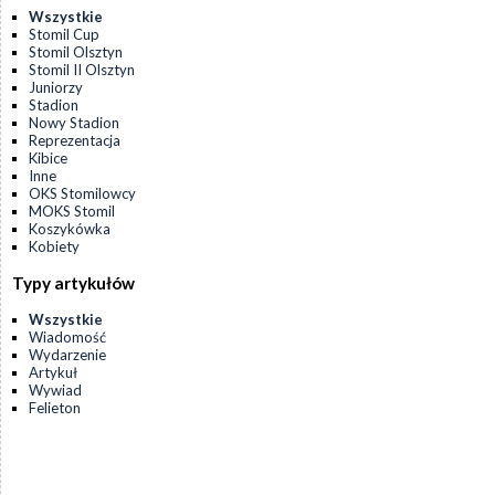
Wszystkie
Stomil Cup
Stomil Olsztyn
Stomil II Olsztyn
Juniorzy
Stadion
Nowy Stadion
Reprezentacja
Kibice
Inne
OKS Stomilowcy
MOKS Stomil
Koszykówka
Kobiety
Typy artykułów
Wszystkie
Wiadomość
Wydarzenie
Artykuł
Wywiad
Felieton