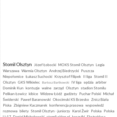
Stomil Olsztyn
Józef Łobocki
MOKS Stomil Olsztyn
Legia
Warszawa
Warmia Olsztyn
Andrzej Biedrzycki
Puszcza
Niepołomice
Łukasz Suchocki
Krzysztof Filipek
II liga
Stomil II
Olsztyn
GKS Wikielec
IV liga
sędzia
arbiter
Bartosz Bartkowski
Dominik Kun
kontuzje
walne
zarząd
Olsztyn
stadion Stomilu
Pelikan Łowicz
kibice
Widzew Łódź
gadżety
Puchar Polski
Michał
Świderski
Paweł Baranowski
Okocimski KS Brzesko
Znicz Biała
Piska
Zbigniew Kaczmarek
konferencja prasowa
wypowiedź
rozmowa
bilety
Stomil Olsztyn - juniorzy
Karol Żwir
Polska
Polska
U-17
Daniel Michałowski
stomil-sklep.pl
koszulki
Ekstraklasa