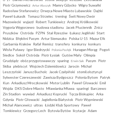
Piotr Grzymowicz
Mamry Giżycko
Wigry Suwałki
Artur Aluszyk
Radosław Stefanowicz
Drwęca Nowe Miasto Lubawskie
Dajtki
Paweł Łukasik
Tomasz Strzelec
trening
Świt Nowy Dwór
Mazowiecki
wyjazd
Robert Tunkiewicz
Andrzej Królikowski
Vęgoria Węgorzewo
budowa stadionu
Jacek Płuciennik
Znicz
Pruszków
Ostróda
PZPN
Stal Rzeszów
Łukasz Jegliński
Start
Nidzica
Błękitni Pasym
Artur Siemaszko
Polska U-15
Mazur Ełk
Garbarnia Kraków
Rafał Remisz
transfery
konkursy
konkurs
Wisła Puławy
Igor Biedrzycki
Huragan Morąg
Pogoń
Polonia Pasłęk
Siedlce
Sokół Ostróda
Piotr Łysiak
Gutów Mały
Olimpia
Grudziądz
obóz przygotowawczy
sparing
Pasym
Piotr
Erwin Sak
Skiba
plebiscyt
Wojciech Dziemidowicz
Jarocin
Michał
Leszczyński
Janusz Bucholc
Jacek Czałpiński
stomil.olsztyn.pl
Sylwester Czereszewski
Zawisza Bydgoszcz
Polonia Bytom
Patryk
Kun
Arkadiusz Mroczkowski
Motor Lublin
Paweł Głowacki
Emil
Wojda
DKS Dobre Miasto
Mławianka Mława
sparingi
Barczewo
Zin Stadion
wywiad
Arkadiusz Koprucki
Tęcza Biskupiec
Arka
Gdynia
Piotr Głowacki
Jagiellonia Białystok
Piotr Wypniewski
Michał Alancewicz
ultras
Łódzki Klub Sportowy
Paweł
Tomkiewicz
Grzegorz Lech
Bytovia Bytów
licytacje
Adam