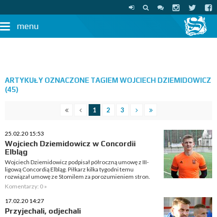
menu
ARTYKUŁY OZNACZONE TAGIEM WOJCIECH DZIEMIDOWICZ
(45)
1
2
3
25.02.20 15:53
Wojciech Dziemidowicz w Concordii
Elbląg
Wojciech Dziemidowicz podpisał półroczną umowę z III-
ligową Concordią Elbląg. Piłkarz kilka tygodni temu
rozwiązał umowę ze Stomilem za porozumieniem stron.
Komentarzy: 0 »
17.02.20 14:27
Przyjechali, odjechali