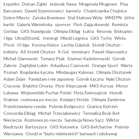
Łopatko
Dolcan Ząbki
Jeziorak Iława
Mrągowia Mrągowo
Pisa
Barczewo
Dawid Szymonowicz
karnety
Chojniczanka Chojnice
Dobre Miasto
Zatoka Braniewo
Stal Stalowa Wola
WMZPN
żółte
kartki
Galeria Warmińska
sponsor
Piotr Zajączkowski
Rominta
Gołdap
GKS Stawiguda
Olimpia Elbląg
Łukta
Resovia
Biskupiec
I liga
Ultra(S)tomiL
treningi
Miedź Legnica
GKS Tychy
Wisła
Płock
III liga
Korona Kielce
Lechia Gdańsk
Stomil Olsztyn -
kobiety
AS Stomil Olsztyn
R-Gol
terminarz
Paweł Alancewicz
Michał Glanowski
Tomasz Ptak
Szymon Kaźmierowski
Górnik
Zabrze
Zagłębie Lubin
Arkadiusz Czarnecki
Orange Sport
Warta
Poznań
Bogdanka Łęczna
Mindaugas Kalonas
Olimpia Olsztynek
Adam Zejer
Pamiętam i nie zapomnę
Górnik Łęczna
Naki Olsztyn
Cracovia
Błękitni Orneta
Piotr Klepczarek
MKS Korsze
Motor
Lubawa
Wojewódzki Puchar Polski
Flota Świnoujście
Hutnik
Kraków
rozmowa po meczu
Kolejarz Stróże
Olimpia Zambrów
Przedstawiamy rywala
Polonia Bydgoszcz
Granica Kętrzyn
Concordia Elbląg
Michał Trzeciakiewicz
Termalica Bruk-Bet
Nieciecza
Rozmowa po meczu
Sandecja Nowy Sącz
Wiktor
Biedrzycki
Bartoszyce
GKS Katowice
GKS Bełchatów
Polonia
Warszawa
Chodź w "biało-niebieskich" barwach i zdobywaj