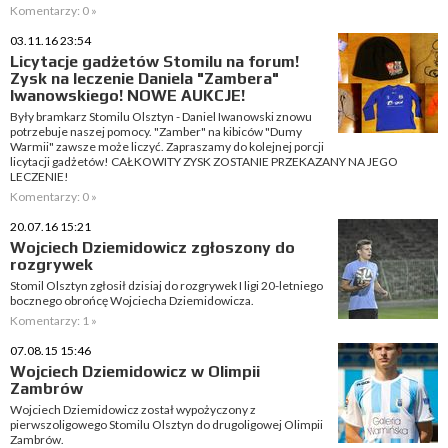
Komentarzy: 0 »
03.11.16 23:54
Licytacje gadżetów Stomilu na forum!
Zysk na leczenie Daniela "Zambera"
Iwanowskiego! NOWE AUKCJE!
Były bramkarz Stomilu Olsztyn - Daniel Iwanowski znowu
potrzebuje naszej pomocy. "Zamber" na kibiców "Dumy
Warmii" zawsze może liczyć. Zapraszamy do kolejnej porcji
licytacji gadżetów! CAŁKOWITY ZYSK ZOSTANIE PRZEKAZANY NA JEGO
LECZENIE!
Komentarzy: 0 »
20.07.16 15:21
Wojciech Dziemidowicz zgłoszony do
rozgrywek
Stomil Olsztyn zgłosił dzisiaj do rozgrywek I ligi 20-letniego
bocznego obrońcę Wojciecha Dziemidowicza.
Komentarzy: 1 »
07.08.15 15:46
Wojciech Dziemidowicz w Olimpii
Zambrów
Wojciech Dziemidowicz został wypożyczony z
pierwszoligowego Stomilu Olsztyn do drugoligowej Olimpii
Zambrów.