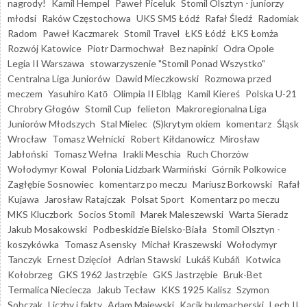
nagrody!
Kamil Hempel
Paweł Piceluk
Stomil Olsztyn - juniorzy
młodsi
Raków Częstochowa
UKS SMS Łódź
Rafał Śledź
Radomiak
Radom
Paweł Kaczmarek
Stomil Travel
ŁKS Łódź
ŁKS Łomża
Rozwój Katowice
Piotr Darmochwał
Bez napinki
Odra Opole
Legia II Warszawa
stowarzyszenie "Stomil Ponad Wszystko"
Centralna Liga Juniorów
Dawid Mieczkowski
Rozmowa przed
meczem
Yasuhiro Katō
Olimpia II Elbląg
Kamil Kiereś
Polska U-21
Chrobry Głogów
Stomil Cup
felieton
Makroregionalna Liga
Juniorów Młodszych
Stal Mielec
(S)krytym okiem
komentarz
Śląsk
Wrocław
Tomasz Wełnicki
Robert Kiłdanowicz
Mirosław
Jabłoński
Tomasz Wełna
Irakli Meschia
Ruch Chorzów
Wołodymyr Kowal
Polonia Lidzbark Warmiński
Górnik Polkowice
Zagłębie Sosnowiec
komentarz po meczu
Mariusz Borkowski
Rafał
Kujawa
Jarosław Ratajczak
Polsat Sport
Komentarz po meczu
MKS Kluczbork
Socios Stomil
Marek Maleszewski
Warta Sieradz
Jakub Mosakowski
Podbeskidzie Bielsko-Biała
Stomil Olsztyn -
koszykówka
Tomasz Asensky
Michał Kraszewski
Wołodymyr
Tanczyk
Ernest Dzięcioł
Adrian Stawski
Lukáš Kubáň
Kotwica
Kołobrzeg
GKS 1962 Jastrzębie
GKS Jastrzębie
Bruk-Bet
Termalica Nieciecza
Jakub Tecław
KKS 1925 Kalisz
Szymon
Sobczak
Liczby i fakty
Adam Majewski
Kącik bukmacherski
Lech II