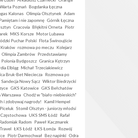
Warta Poznań
Bogdanka Łęczna
gas Kalonas
Olimpia Olsztynek
Adam
Pamiętam i nie zapomnę
Górnik Łęczna
lsztyn
Cracovia
Błękitni Orneta
Piotr
arek
MKS Korsze
Motor Lubawa
dzki Puchar Polski
Flota Świnoujście
 Kraków
rozmowa po meczu
Kolejarz
Olimpia Zambrów
Przedstawiamy
Polonia Bydgoszcz
Granica Kętrzyn
dia Elbląg
Michał Trzeciakiewicz
ica Bruk-Bet Nieciecza
Rozmowa po
Sandecja Nowy Sącz
Wiktor Biedrzycki
zyce
GKS Katowice
GKS Bełchatów
a Warszawa
Chodź w "biało-niebieskich"
h i zdobywaj nagrody!
Kamil Hempel
Piceluk
Stomil Olsztyn - juniorzy młodsi
 Częstochowa
UKS SMS Łódź
Rafał
Radomiak Radom
Paweł Kaczmarek
Travel
ŁKS Łódź
ŁKS Łomża
Rozwój
ice
Piotr Darmochwał
Bez napinki
Odra