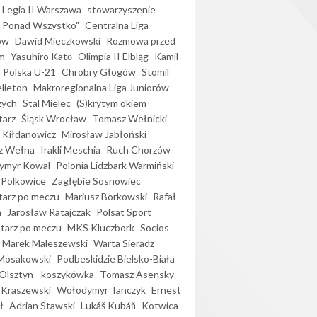
Legia II Warszawa
stowarzyszenie
l Ponad Wszystko"
Centralna Liga
ów
Dawid Mieczkowski
Rozmowa przed
m
Yasuhiro Katō
Olimpia II Elbląg
Kamil
Polska U-21
Chrobry Głogów
Stomil
elieton
Makroregionalna Liga Juniorów
zych
Stal Mielec
(S)krytym okiem
arz
Śląsk Wrocław
Tomasz Wełnicki
 Kiłdanowicz
Mirosław Jabłoński
z Wełna
Irakli Meschia
Ruch Chorzów
ymyr Kowal
Polonia Lidzbark Warmiński
 Polkowice
Zagłębie Sosnowiec
arz po meczu
Mariusz Borkowski
Rafał
a
Jarosław Ratajczak
Polsat Sport
arz po meczu
MKS Kluczbork
Socios
Marek Maleszewski
Warta Sieradz
Mosakowski
Podbeskidzie Bielsko-Biała
 Olsztyn - koszykówka
Tomasz Asensky
 Kraszewski
Wołodymyr Tanczyk
Ernest
ł
Adrian Stawski
Lukáš Kubáň
Kotwica