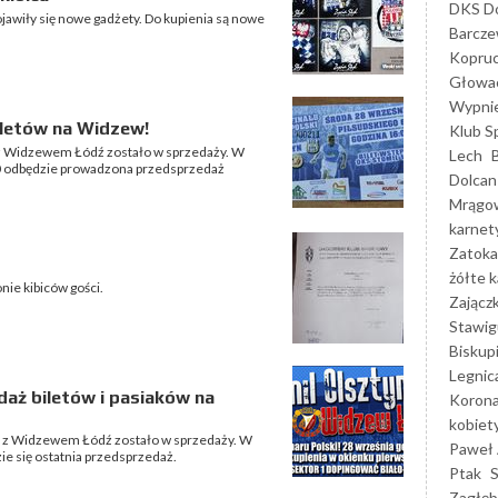
DKS Do
ojawiły się nowe gadżety. Do kupienia są nowe
Barcz
Kopruc
Głowa
Wypni
iletów na Widzew!
Klub S
 z Widzewem Łódź zostało w sprzedaży. W
Lech
:00 odbędzie prowadzona przedsprzedaż
Dolcan
Mrągo
karnet
Zatoka
żółte k
ie kibiców gości.
Zającz
Stawig
Biskup
Legnic
daż biletów i pasiaków na
Korona
kobiet
e z Widzewem Łódź zostało w sprzedaży. W
Paweł 
ie się ostatnia przedsprzedaż.
Ptak
Zagłęb