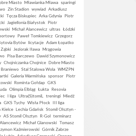
bre Miasto
Mławianka Mława
sparingi
ewo
Zin Stadion
wywiad
Arkadiusz
ki
Tęcza Biskupiec
Arka Gdynia
Piotr
cki
Jagiellonia Białystok
Piotr
ewski
Michał Alancewicz
ultras
Łódzki
portowy
Paweł Tomkiewicz
Grzegorz
Bytovia Bytów
licytacje
Adam Łopatko
 Ząbki
Jeziorak Iława
Mrągowia
wo
Pisa Barczewo
Dawid Szymonowicz
y
Chojniczanka Chojnice
Dobre Miasto
 Braniewo
Stal Stalowa Wola
WMZPN
artki
Galeria Warmińska
sponsor
Piotr
kowski
Rominta Gołdap
GKS
uda
Olimpia Elbląg
Łukta
Resovia
iec
I liga
Ultra(S)tomiL
treningi
Miedź
a
GKS Tychy
Wisła Płock
III liga
 Kielce
Lechia Gdańsk
Stomil Olsztyn -
y
AS Stomil Olsztyn
R-Gol
terminarz
Alancewicz
Michał Glanowski
Tomasz
Szymon Kaźmierowski
Górnik Zabrze
ie Lubin
Arkadiusz Czarnecki
Orange