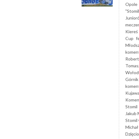
Opole
"Stomi
Junior
mecze
Kiereś
Cup
f
Młods
koment
Robert
Tomas
Wołod
Górnik
koment
Kujaw
Koment
Stomil
Jakub 
Stomil
Michał
Dzięcio