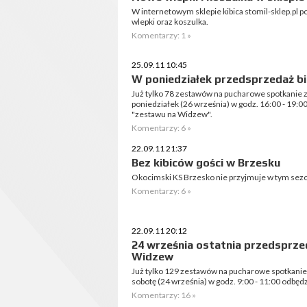
W internetowym sklepie kibica stomil-sklep.pl p
wlepki oraz koszulka.
Komentarzy: 1 »
25.09.11 10:45
W poniedziałek przedsprzedaż b
Już tylko 78 zestawów na pucharowe spotkanie
poniedziałek (26 września) w godz. 16:00 - 19
"zestawu na Widzew".
Komentarzy: 6 »
22.09.11 21:37
Bez kibiców gości w Brzesku
Okocimski KS Brzesko nie przyjmuje w tym sezon
Komentarzy: 6 »
22.09.11 20:12
24 września ostatnia przedsprze
Widzew
Już tylko 129 zestawów na pucharowe spotkani
sobotę (24 września) w godz. 9:00 - 11:00 odbędz
Komentarzy: 16 »