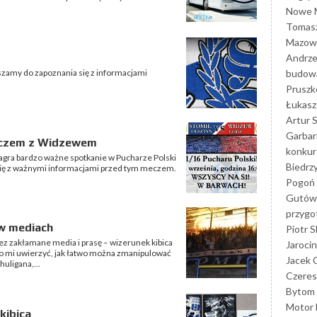
Nowe M
Tomasz
Mazowi
Andrze
budowa
szamy do zapoznania się z informacjami
Prusz
Łukasz 
Artur 
Garbar
meczem z Widzewem
konkur
 zagra bardzo ważne spotkanie w Pucharze Polski
Biedrz
ię z ważnymi informacjami przed tym meczem.
Pogoń 
Gutów
przyg
 w mediach
Piotr S
 zakłamane media i prasę – wizerunek kibica
Jarocin
o mi uwierzyć, jak łatwo można zmanipulować
Jacek 
huligana,...
Czeres
Bytom
Motor 
kibica