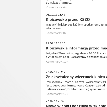
do wyjazdu na mecz.
Komentarzy: 6 »
01.10.11 11:45
Kibicowsko przed KSZO
Tradycyjnie jak przed każdym spotkaniem zapra
kibicowskimi.
Komentarzy: 0 »
27.09.11 15:18
Kibicowskie informację przed 
Już jutro (28 września) o godzinie 16:00 Stomil
z Widzewem Łódź. Zapraszamy do zapoznania s
Komentarzy: 10 »
26.09.11 20:49
Zniekształcony wizerunek kibica
Powszechny – mam tu na myśli wykreowany przez
jest zdecydowanie negatywny. Czasem aż trudn
ludźmi i sprawić, że kibic stanie się synonimem c
Komentarzy: 12 »
26.09.11 20:40
Nowe wlepki i koszulka w sklepie 