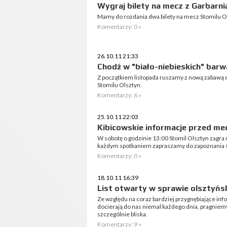
Wygraj bilety na mecz z Garbarni
Mamy do rozdania dwa bilety na mecz Stomilu O
Komentarzy: 0 »
26.10.11 21:33
Chodź w "biało-niebieskich" barw
Z początkiem listopada ruszamy z nową zabawą d
Stomilu Olsztyn.
Komentarzy: 6 »
25.10.11 22:03
Kibicowskie informacje przed me
W sobotę o godzinie 13:00 Stomil Olsztyn zagra 
każdym spotkaniem zapraszamy do zapoznania si
Komentarzy: 0 »
18.10.11 16:39
List otwarty w sprawie olsztyński
Ze względu na coraz bardziej przygnębiające info
docierają do nas niemal każdego dnia, pragniemy
szczególnie bliska.
Komentarzy: 9 »