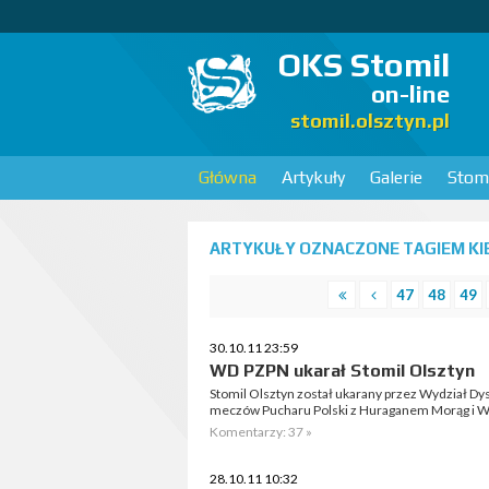
OKS Stomil
on-line
stomil.olsztyn.pl
Główna
Artykuły
Galerie
Stomi
ARTYKUŁY OZNACZONE TAGIEM KIBI
47
48
49
30.10.11 23:59
WD PZPN ukarał Stomil Olsztyn
Stomil Olsztyn został ukarany przez Wydział Dy
meczów Pucharu Polski z Huraganem Morąg i 
Komentarzy: 37 »
28.10.11 10:32