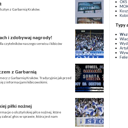
OKS 
ą
MOKS
lsztyn z Garbarnią Kraków.
Kos
Kobi
Typy 
Wsz
ach i zdobywaj nagrody!
Wia
Wyda
la czytelników naszego serwisu i kibiców
Arty
Wyw
Feli
czem z Garbarnią
mecz z Garbarnią Kraków. Tradycyjnie jak przed
ę z informacjami kibicowskimi.
ej piłki nożnej
rmacje o olsztyńskiej piłce nożnej, które
 zabrać głos w sprawie, która jest nam