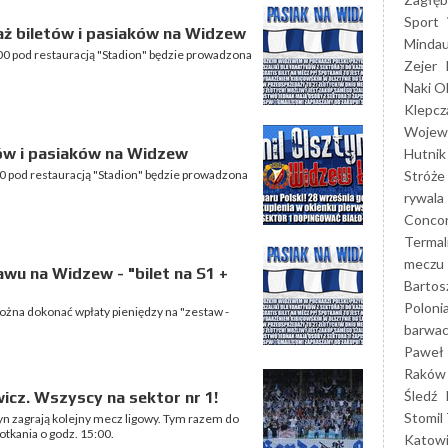
Sport
aż biletów i pasiaków na Widzew
Mindau
00 pod restauracją "Stadion" będzie prowadzona
Zejer
Naki O
Klepcz
Wojewó
ów i pasiaków na Widzew
Hutnik
Stróże
0 pod restauracją "Stadion" będzie prowadzona
rywala
Concor
Termal
meczu
wu na Widzew - "bilet na S1 +
Bartos
Poloni
ożna dokonać wpłaty pieniędzy na "zestaw -
barwac
Paweł 
Raków
Śledź
icz. Wszyscy na sektor nr 1!
Stomil 
tyn zagrają kolejny mecz ligowy. Tym razem do
otkania o godz. 15:00.
Katow