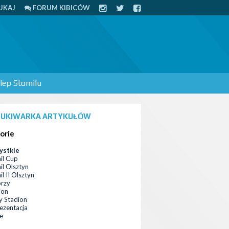
UKAJ
FORUM KIBICÓW
lep Stomilu
UKIWARKA ARTYKUŁÓW
orie
ystkie
il Cup
il Olsztyn
l II Olsztyn
orzy
ion
 Stadion
ezentacja
ce