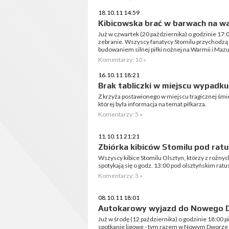
18.10.11 14:59
Kibicowska brać w barwach na wa
Już w czwartek (20 października) o godzinie 17:0
zebranie. Wszyscy fanatycy Stomilu przychodzą t
budowaniem silnej piłki nożnej na Warmii i Mazu
Komentarzy: 10 »
16.10.11 18:21
Brak tabliczki w miejscu wypadku
Z krzyża postawionego w miejscu tragicznej śmier
której była informacja na temat piłkarza.
Komentarzy: 5 »
11.10.11 21:21
Zbiórka kibiców Stomilu pod rat
Wszyscy kibice Stomilu Olsztyn, którzy z rożny
spotykają się o godz. 13:00 pod olsztyńskim rat
Komentarzy: 3 »
08.10.11 18:01
Autokarowy wyjazd do Nowego 
Już w środę (12 października) o godzinie 18:00 p
spotkanie ligowe - tym razem w Nowym Dworze