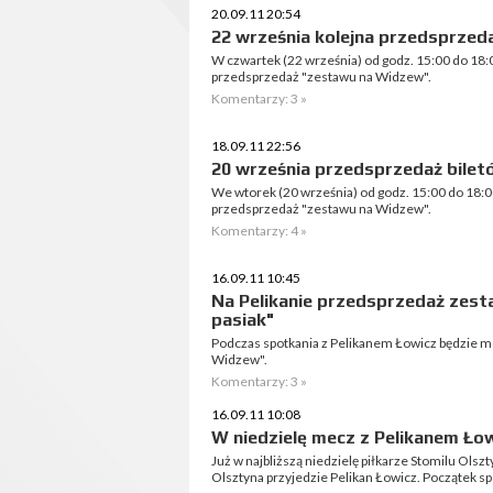
20.09.11 20:54
22 września kolejna przedsprzed
W czwartek (22 września) od godz. 15:00 do 18:
przedsprzedaż "zestawu na Widzew".
Komentarzy: 3 »
18.09.11 22:56
20 września przedsprzedaż bilet
We wtorek (20 września) od godz. 15:00 do 18:0
przedsprzedaż "zestawu na Widzew".
Komentarzy: 4 »
16.09.11 10:45
Na Pelikanie przedsprzedaż zesta
pasiak"
Podczas spotkania z Pelikanem Łowicz będzie m
Widzew".
Komentarzy: 3 »
16.09.11 10:08
W niedzielę mecz z Pelikanem Łow
Już w najbliższą niedzielę piłkarze Stomilu Olsz
Olsztyna przyjedzie Pelikan Łowicz. Początek sp