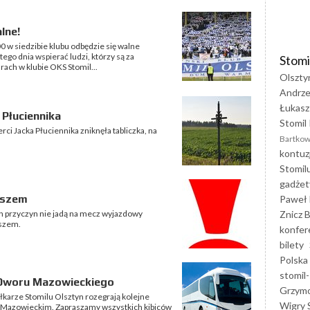
lne!
0 w siedzibie klubu odbędzie się walne
ego dnia wspierać ludzi, którzy są za
Stomi
rach w klubie OKS Stomil...
Olszty
Andrze
Łukasz
 Płuciennika
Stomil 
ci Jacka Płuciennika zniknęła tabliczka, na
Bartkow
kontuz
Stomil
gadżet
uszem
Paweł 
Znicz B
ch przyczyn nie jadą na mecz wyjazdowy
uszem.
konfer
bilety
Polska
stomil-
Dworu Mazowieckiego
Grzym
iłkarze Stomilu Olsztyn rozegrają kolejne
Wigry 
 Mazowieckim. Zapraszamy wszystkich kibiców