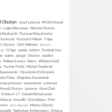
l Olsztyn
Józef Łobocki
MOKS Stomil
n
Legia Warszawa
Warmia Olsztyn
j Biedrzycki
Puszcza Niepołomice
 Suchocki
Krzysztof Filipek
II liga
II Olsztyn
GKS Wikielec
Bartosz
IV liga
sędzia
arbiter
Dominik Kun
ski
je
walne
zarząd
Olsztyn
stadion
u
Pelikan Łowicz
kibice
Widzew Łódź
y
Puchar Polski
Michał Świderski
Baranowski
Okocimski KS Brzesko
iała Piska
Zbigniew Kaczmarek
encja prasowa
wypowiedź
rozmowa
Stomil Olsztyn - juniorzy
Karol Żwir
Polska U-17
Daniel Michałowski
sklep.pl
koszulki
Ekstraklasa
Piotr
owicz
Mamry Giżycko
Artur Aluszyk
Suwałki
Radosław Stefanowicz
Drwęca