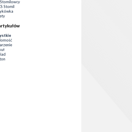
Stomilowcy
 Stomil
zykówka
ety
artykułów
ystkie
domość
rzenie
kuł
iad
eton