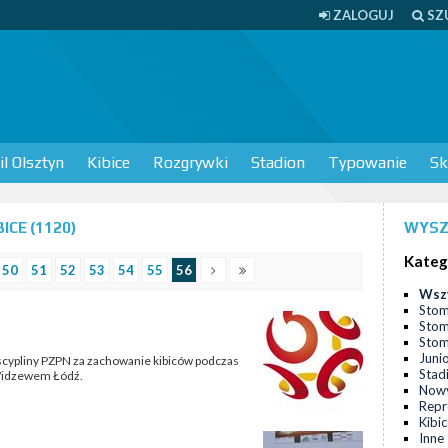
ZALOGUJ
SZ
l Olsztyn
Kibice
Rozgrywki
Stadion
Typowanie
Sk
CE (1120)
WYSZ
Kateg
50
51
52
53
54
55
56
Wsz
Stom
Stom
Stomi
Juni
scypliny PZPN za zachowanie kibiców podczas
Stad
Widzewem Łódź.
Nowy
Repr
Kibi
Inne