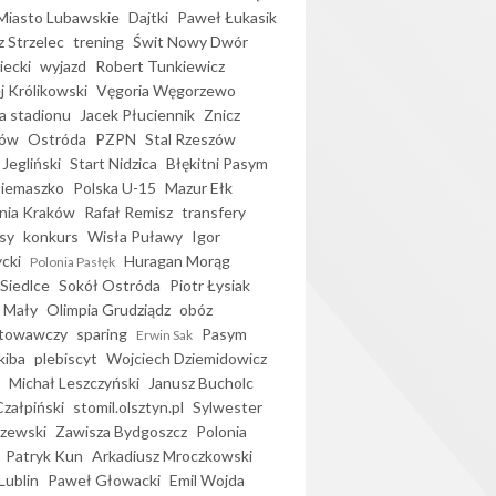
iasto Lubawskie
Dajtki
Paweł Łukasik
 Strzelec
trening
Świt Nowy Dwór
ecki
wyjazd
Robert Tunkiewicz
j Królikowski
Vęgoria Węgorzewo
 stadionu
Jacek Płuciennik
Znicz
ków
Ostróda
PZPN
Stal Rzeszów
Jegliński
Start Nidzica
Błękitni Pasym
Siemaszko
Polska U-15
Mazur Ełk
nia Kraków
Rafał Remisz
transfery
sy
konkurs
Wisła Puławy
Igor
ycki
Huragan Morąg
Polonia Pasłęk
Siedlce
Sokół Ostróda
Piotr Łysiak
 Mały
Olimpia Grudziądz
obóz
otowawczy
sparing
Pasym
Erwin Sak
kiba
plebiscyt
Wojciech Dziemidowicz
Michał Leszczyński
Janusz Bucholc
Czałpiński
stomil.olsztyn.pl
Sylwester
zewski
Zawisza Bydgoszcz
Polonia
Patryk Kun
Arkadiusz Mroczkowski
Lublin
Paweł Głowacki
Emil Wojda