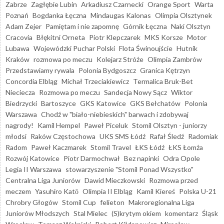
Zabrze
Zagłębie Lubin
Arkadiusz Czarnecki
Orange Sport
Warta
Poznań
Bogdanka Łęczna
Mindaugas Kalonas
Olimpia Olsztynek
Adam Zejer
Pamiętam i nie zapomnę
Górnik Łęczna
Naki Olsztyn
Cracovia
Błękitni Orneta
Piotr Klepczarek
MKS Korsze
Motor
Lubawa
Wojewódzki Puchar Polski
Flota Świnoujście
Hutnik
Kraków
rozmowa po meczu
Kolejarz Stróże
Olimpia Zambrów
Przedstawiamy rywala
Polonia Bydgoszcz
Granica Kętrzyn
Concordia Elbląg
Michał Trzeciakiewicz
Termalica Bruk-Bet
Nieciecza
Rozmowa po meczu
Sandecja Nowy Sącz
Wiktor
Biedrzycki
Bartoszyce
GKS Katowice
GKS Bełchatów
Polonia
Warszawa
Chodź w "biało-niebieskich" barwach i zdobywaj
nagrody!
Kamil Hempel
Paweł Piceluk
Stomil Olsztyn - juniorzy
młodsi
Raków Częstochowa
UKS SMS Łódź
Rafał Śledź
Radomiak
Radom
Paweł Kaczmarek
Stomil Travel
ŁKS Łódź
ŁKS Łomża
Rozwój Katowice
Piotr Darmochwał
Bez napinki
Odra Opole
Legia II Warszawa
stowarzyszenie "Stomil Ponad Wszystko"
Centralna Liga Juniorów
Dawid Mieczkowski
Rozmowa przed
meczem
Yasuhiro Katō
Olimpia II Elbląg
Kamil Kiereś
Polska U-21
Chrobry Głogów
Stomil Cup
felieton
Makroregionalna Liga
Juniorów Młodszych
Stal Mielec
(S)krytym okiem
komentarz
Śląsk