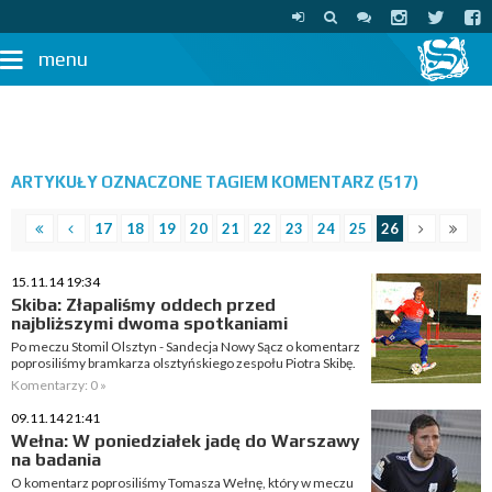
menu
ARTYKUŁY OZNACZONE TAGIEM KOMENTARZ (517)
17
18
19
20
21
22
23
24
25
26
15.11.14 19:34
Skiba: Złapaliśmy oddech przed
najbliższymi dwoma spotkaniami
Po meczu Stomil Olsztyn - Sandecja Nowy Sącz o komentarz
poprosiliśmy bramkarza olsztyńskiego zespołu Piotra Skibę.
Komentarzy: 0 »
09.11.14 21:41
Wełna: W poniedziałek jadę do Warszawy
na badania
O komentarz poprosiliśmy Tomasza Wełnę, który w meczu