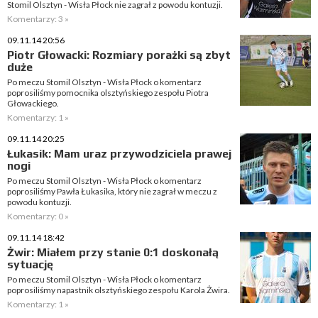
Stomil Olsztyn - Wisła Płock nie zagrał z powodu kontuzji.
Komentarzy: 3 »
09.11.14 20:56
Piotr Głowacki: Rozmiary porażki są zbyt
duże
Po meczu Stomil Olsztyn - Wisła Płock o komentarz
poprosiliśmy pomocnika olsztyńskiego zespołu Piotra
Głowackiego.
Komentarzy: 1 »
09.11.14 20:25
Łukasik: Mam uraz przywodziciela prawej
nogi
Po meczu Stomil Olsztyn - Wisła Płock o komentarz
poprosiliśmy Pawła Łukasika, który nie zagrał w meczu z
powodu kontuzji.
Komentarzy: 0 »
09.11.14 18:42
Żwir: Miałem przy stanie 0:1 doskonałą
sytuację
Po meczu Stomil Olsztyn - Wisła Płock o komentarz
poprosiliśmy napastnik olsztyńskiego zespołu Karola Żwira.
Komentarzy: 1 »