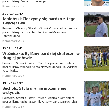
poprosiliśmy Pawła Głowackiego.
Komentarzy: 0 »
21.09.14 19:40
Jabłoński: Cieszymy się bardzo z tego
zwycięstwa
Po meczu Chrobry Głogów - Stomil Olsztyn o komentarz
poprosiliśmy trenera Stomilu Olsztyn Mirosława
Jabłońskiego.
Komentarzy: 0 »
13.09.14 22:42
Woźniczka: Byliśmy bardziej skuteczni w
drugiej połowie
Po meczu Stomil Olsztyn - Miedź Legnica o komentarz
poprosiliśmy byłego piłkarza olsztyńskiego klubu Adriana
Woźniczkę.
Komentarzy: 0 »
13.09.14 21:39
Bucholc: Stylu gry nie możemy się
wstydzić
Po meczu Stomil Olsztyn - Miedź Legnica o komentarz
poprosiliśmy kapitana Stomilu Olsztyn Janusza Bucholca.
Komentarzy: 1 »