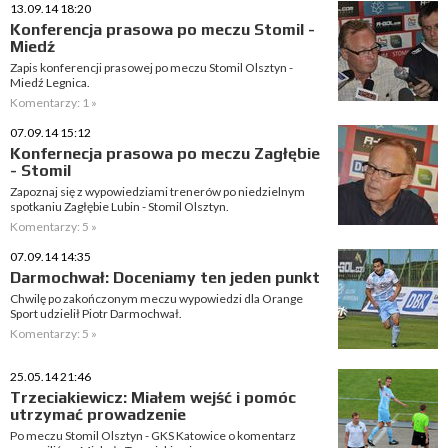
13.09.14 18:20
Konferencja prasowa po meczu Stomil -
Miedź
Zapis konferencji prasowej po meczu Stomil Olsztyn -
Miedź Legnica.
Komentarzy: 1 »
07.09.14 15:12
Konfernecja prasowa po meczu Zagłębie
- Stomil
Zapoznaj się z wypowiedziami trenerów po niedzielnym
spotkaniu Zagłębie Lubin - Stomil Olsztyn.
Komentarzy: 5 »
07.09.14 14:35
Darmochwał: Doceniamy ten jeden punkt
Chwilę po zakończonym meczu wypowiedzi dla Orange
Sport udzielił Piotr Darmochwał.
Komentarzy: 5 »
25.05.14 21:46
Trzeciakiewicz: Miałem wejść i pomóc
utrzymać prowadzenie
Po meczu Stomil Olsztyn - GKS Katowice o komentarz