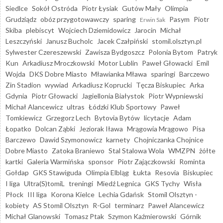
Siedlce
Sokół Ostróda
Piotr Łysiak
Gutów Mały
Olimpia
Grudziądz
obóz przygotowawczy
sparing
Pasym
Piotr
Erwin Sak
Skiba
plebiscyt
Wojciech Dziemidowicz
Jarocin
Michał
Leszczyński
Janusz Bucholc
Jacek Czałpiński
stomil.olsztyn.pl
Sylwester Czereszewski
Zawisza Bydgoszcz
Polonia Bytom
Patryk
Kun
Arkadiusz Mroczkowski
Motor Lublin
Paweł Głowacki
Emil
Wojda
DKS Dobre Miasto
Mławianka Mława
sparingi
Barczewo
Zin Stadion
wywiad
Arkadiusz Koprucki
Tęcza Biskupiec
Arka
Gdynia
Piotr Głowacki
Jagiellonia Białystok
Piotr Wypniewski
Michał Alancewicz
ultras
Łódzki Klub Sportowy
Paweł
Tomkiewicz
Grzegorz Lech
Bytovia Bytów
licytacje
Adam
Łopatko
Dolcan Ząbki
Jeziorak Iława
Mrągowia Mrągowo
Pisa
Barczewo
Dawid Szymonowicz
karnety
Chojniczanka Chojnice
Dobre Miasto
Zatoka Braniewo
Stal Stalowa Wola
WMZPN
żółte
kartki
Galeria Warmińska
sponsor
Piotr Zajączkowski
Rominta
Gołdap
GKS Stawiguda
Olimpia Elbląg
Łukta
Resovia
Biskupiec
I liga
Ultra(S)tomiL
treningi
Miedź Legnica
GKS Tychy
Wisła
Płock
III liga
Korona Kielce
Lechia Gdańsk
Stomil Olsztyn -
kobiety
AS Stomil Olsztyn
R-Gol
terminarz
Paweł Alancewicz
Michał Glanowski
Tomasz Ptak
Szymon Kaźmierowski
Górnik