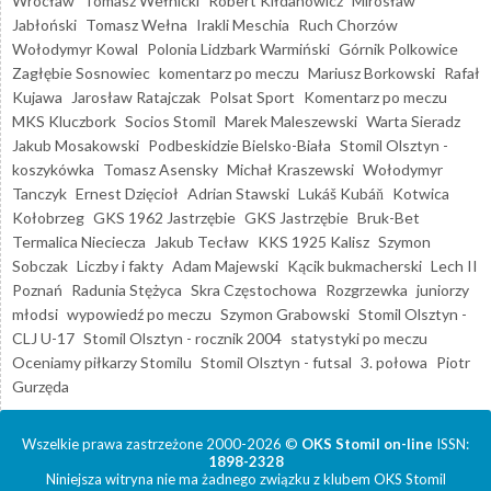
Wrocław
Tomasz Wełnicki
Robert Kiłdanowicz
Mirosław
Jabłoński
Tomasz Wełna
Irakli Meschia
Ruch Chorzów
Wołodymyr Kowal
Polonia Lidzbark Warmiński
Górnik Polkowice
Zagłębie Sosnowiec
komentarz po meczu
Mariusz Borkowski
Rafał
Kujawa
Jarosław Ratajczak
Polsat Sport
Komentarz po meczu
MKS Kluczbork
Socios Stomil
Marek Maleszewski
Warta Sieradz
Jakub Mosakowski
Podbeskidzie Bielsko-Biała
Stomil Olsztyn -
koszykówka
Tomasz Asensky
Michał Kraszewski
Wołodymyr
Tanczyk
Ernest Dzięcioł
Adrian Stawski
Lukáš Kubáň
Kotwica
Kołobrzeg
GKS 1962 Jastrzębie
GKS Jastrzębie
Bruk-Bet
Termalica Nieciecza
Jakub Tecław
KKS 1925 Kalisz
Szymon
Sobczak
Liczby i fakty
Adam Majewski
Kącik bukmacherski
Lech II
Poznań
Radunia Stężyca
Skra Częstochowa
Rozgrzewka
juniorzy
młodsi
wypowiedź po meczu
Szymon Grabowski
Stomil Olsztyn -
CLJ U-17
Stomil Olsztyn - rocznik 2004
statystyki po meczu
Oceniamy piłkarzy Stomilu
Stomil Olsztyn - futsal
3. połowa
Piotr
Gurzęda
Wszelkie prawa zastrzeżone 2000-2026 ©
OKS Stomil on-line
ISSN:
1898-2328
Niniejsza witryna nie ma żadnego związku z klubem OKS Stomil