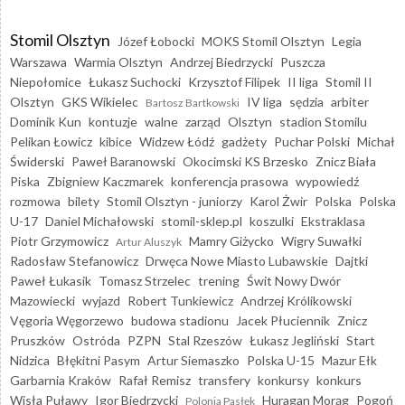
Stomil Olsztyn
Józef Łobocki
MOKS Stomil Olsztyn
Legia
Warszawa
Warmia Olsztyn
Andrzej Biedrzycki
Puszcza
Niepołomice
Łukasz Suchocki
Krzysztof Filipek
II liga
Stomil II
Olsztyn
GKS Wikielec
IV liga
sędzia
arbiter
Bartosz Bartkowski
Dominik Kun
kontuzje
walne
zarząd
Olsztyn
stadion Stomilu
Pelikan Łowicz
kibice
Widzew Łódź
gadżety
Puchar Polski
Michał
Świderski
Paweł Baranowski
Okocimski KS Brzesko
Znicz Biała
Piska
Zbigniew Kaczmarek
konferencja prasowa
wypowiedź
rozmowa
bilety
Stomil Olsztyn - juniorzy
Karol Żwir
Polska
Polska
U-17
Daniel Michałowski
stomil-sklep.pl
koszulki
Ekstraklasa
Piotr Grzymowicz
Mamry Giżycko
Wigry Suwałki
Artur Aluszyk
Radosław Stefanowicz
Drwęca Nowe Miasto Lubawskie
Dajtki
Paweł Łukasik
Tomasz Strzelec
trening
Świt Nowy Dwór
Mazowiecki
wyjazd
Robert Tunkiewicz
Andrzej Królikowski
Vęgoria Węgorzewo
budowa stadionu
Jacek Płuciennik
Znicz
Pruszków
Ostróda
PZPN
Stal Rzeszów
Łukasz Jegliński
Start
Nidzica
Błękitni Pasym
Artur Siemaszko
Polska U-15
Mazur Ełk
Garbarnia Kraków
Rafał Remisz
transfery
konkursy
konkurs
Wisła Puławy
Igor Biedrzycki
Huragan Morąg
Pogoń
Polonia Pasłęk