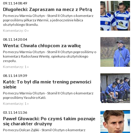
09.11.14 08:49
Długołecki: Zapraszam na mecz z Petrą
Po meczu Warmia Olsztyn - Stomil II Olsztyn o komentarz
poprosiliśmy piłkarza Warmii, a jednocześnie kibica
olsztyńskiego Stomilu.
Komentarzy: 0 »
08.11.14 20:04
Wenta: Chwała chłopcom za walkę
Po meczu Warmia Olsztyn - Stomil II Olsztyn poprosiliśmy o
komentarz Radosława Wentę, opiekuna olsztyńskiego
zespołu.
Komentarzy: 1 »
08.11.14 19:39
Katō: To był dla mnie trening pewności
siebie
Po meczu Warmia Olsztyn - Stomil II Olsztyn o komentarz
poprosiliśmy Yasuhiro Katō.
Komentarzy: 1 »
03.11.14 11:36
Paweł Głowacki: Po czymś takim poznaje
się charakter drużyny
Po meczu Dolcan Ząbki - Stomil Olsztyn o komentarz