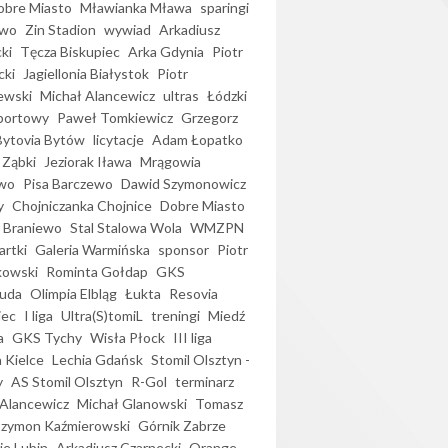
bre Miasto
Mławianka Mława
sparingi
ewo
Zin Stadion
wywiad
Arkadiusz
ki
Tęcza Biskupiec
Arka Gdynia
Piotr
cki
Jagiellonia Białystok
Piotr
ewski
Michał Alancewicz
ultras
Łódzki
portowy
Paweł Tomkiewicz
Grzegorz
Bytovia Bytów
licytacje
Adam Łopatko
 Ząbki
Jeziorak Iława
Mrągowia
wo
Pisa Barczewo
Dawid Szymonowicz
y
Chojniczanka Chojnice
Dobre Miasto
 Braniewo
Stal Stalowa Wola
WMZPN
artki
Galeria Warmińska
sponsor
Piotr
kowski
Rominta Gołdap
GKS
uda
Olimpia Elbląg
Łukta
Resovia
iec
I liga
Ultra(S)tomiL
treningi
Miedź
a
GKS Tychy
Wisła Płock
III liga
 Kielce
Lechia Gdańsk
Stomil Olsztyn -
y
AS Stomil Olsztyn
R-Gol
terminarz
Alancewicz
Michał Glanowski
Tomasz
Szymon Kaźmierowski
Górnik Zabrze
ie Lubin
Arkadiusz Czarnecki
Orange