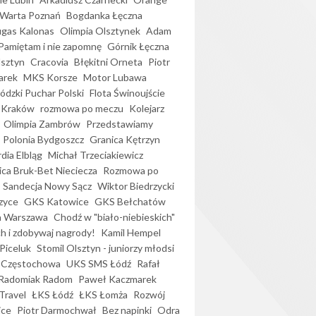
Warta Poznań
Bogdanka Łęczna
gas Kalonas
Olimpia Olsztynek
Adam
Pamiętam i nie zapomnę
Górnik Łęczna
lsztyn
Cracovia
Błękitni Orneta
Piotr
arek
MKS Korsze
Motor Lubawa
dzki Puchar Polski
Flota Świnoujście
 Kraków
rozmowa po meczu
Kolejarz
Olimpia Zambrów
Przedstawiamy
Polonia Bydgoszcz
Granica Kętrzyn
dia Elbląg
Michał Trzeciakiewicz
ica Bruk-Bet Nieciecza
Rozmowa po
Sandecja Nowy Sącz
Wiktor Biedrzycki
zyce
GKS Katowice
GKS Bełchatów
a Warszawa
Chodź w "biało-niebieskich"
h i zdobywaj nagrody!
Kamil Hempel
Piceluk
Stomil Olsztyn - juniorzy młodsi
 Częstochowa
UKS SMS Łódź
Rafał
Radomiak Radom
Paweł Kaczmarek
Travel
ŁKS Łódź
ŁKS Łomża
Rozwój
ice
Piotr Darmochwał
Bez napinki
Odra