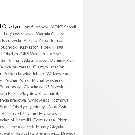
l Olsztyn
Józef Łobocki
MOKS Stomil
n
Legia Warszawa
Warmia Olsztyn
j Biedrzycki
Puszcza Niepołomice
 Suchocki
Krzysztof Filipek
II liga
II Olsztyn
GKS Wikielec
Bartosz
IV liga
sędzia
arbiter
Dominik Kun
ski
je
walne
zarząd
Olsztyn
stadion
u
Pelikan Łowicz
kibice
Widzew Łódź
y
Puchar Polski
Michał Świderski
Baranowski
Okocimski KS Brzesko
iała Piska
Zbigniew Kaczmarek
encja prasowa
wypowiedź
rozmowa
Stomil Olsztyn - juniorzy
Karol Żwir
Polska U-17
Daniel Michałowski
sklep.pl
koszulki
Ekstraklasa
Piotr
owicz
Mamry Giżycko
Artur Aluszyk
Suwałki
Radosław Stefanowicz
Drwęca