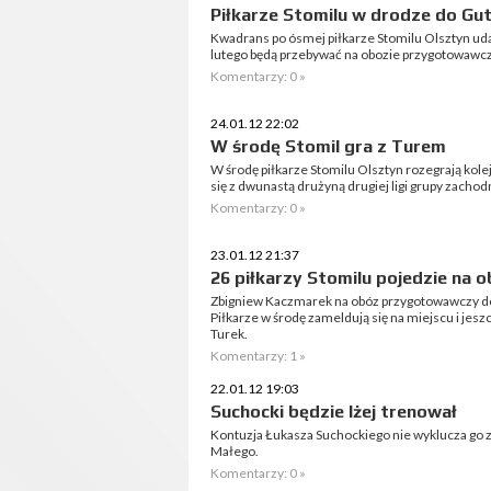
Piłkarze Stomilu w drodze do Gu
Kwadrans po ósmej piłkarze Stomilu Olsztyn uda
lutego będą przebywać na obozie przygotowawc
Komentarzy: 0 »
24.01.12 22:02
W środę Stomil gra z Turem
W środę piłkarze Stomilu Olsztyn rozegrają kol
się z dwunastą drużyną drugiej ligi grupy zachod
Komentarzy: 0 »
23.01.12 21:37
26 piłkarzy Stomilu pojedzie na
Zbigniew Kaczmarek na obóz przygotowawczy d
Piłkarze w środę zameldują się na miejscu i jes
Turek.
Komentarzy: 1 »
22.01.12 19:03
Suchocki będzie lżej trenował
Kontuzja Łukasza Suchockiego nie wyklucza go
Małego.
Komentarzy: 0 »