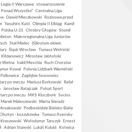
Legia II Warszawa
stowarzyszenie
l Ponad Wszystko"
Centralna Liga
ów
Dawid Mieczkowski
Rozmowa przed
m
Yasuhiro Katō
Olimpia II Elbląg
Kamil
Polska U-21
Chrobry Głogów
Stomil
elieton
Makroregionalna Liga Juniorów
zych
Stal Mielec
(S)krytym okiem
arz
Śląsk Wrocław
Tomasz Wełnicki
 Kiłdanowicz
Mirosław Jabłoński
z Wełna
Irakli Meschia
Ruch Chorzów
ymyr Kowal
Polonia Lidzbark Warmiński
 Polkowice
Zagłębie Sosnowiec
arz po meczu
Mariusz Borkowski
Rafał
a
Jarosław Ratajczak
Polsat Sport
arz po meczu
MKS Kluczbork
Socios
Marek Maleszewski
Warta Sieradz
Mosakowski
Podbeskidzie Bielsko-Biała
 Olsztyn - koszykówka
Tomasz Asensky
 Kraszewski
Wołodymyr Tanczyk
Ernest
ł
Adrian Stawski
Lukáš Kubáň
Kotwica