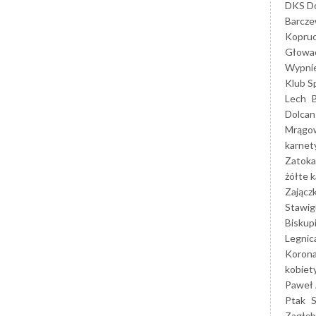
DKS Do
Barcz
Kopruc
Głowa
Wypni
Klub S
Lech
Dolcan
Mrągo
karnet
Zatoka
żółte k
Zającz
Stawig
Biskup
Legnic
Korona
kobiet
Paweł 
Ptak
Zagłęb