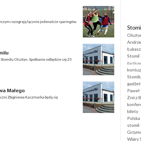
wczym rozegrają łącznie jedenaście sparingów.
Stomi
Olszty
Andrze
Łukasz
milu
Stomil 
Stomilu Olsztyn. Spotkanie odbędzie się 25
Bartkow
kontuz
Stomil
gadżet
owa Małego
Paweł 
Znicz B
zni Zbigniewa Kaczmarka będą się
konfer
bilety
Polska
stomil-
Grzym
Wigry 