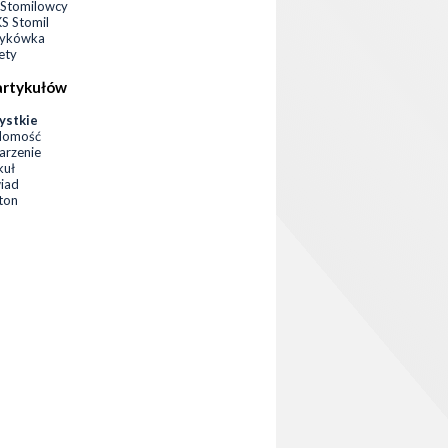
Stomilowcy
 Stomil
zykówka
ety
artykułów
ystkie
domość
rzenie
kuł
iad
eton