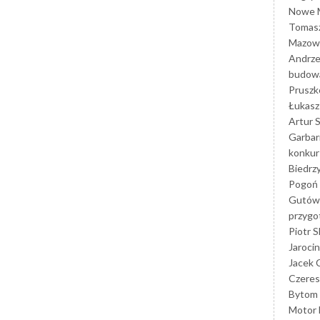
Nowe M
Tomasz
Mazowi
Andrze
budowa
Prusz
Łukasz 
Artur 
Garbar
konkur
Biedrz
Pogoń 
Gutów
przyg
Piotr S
Jarocin
Jacek 
Czeres
Bytom
Motor 