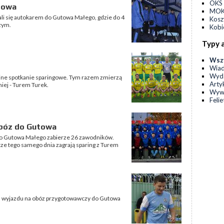
OKS 
towa
MOKS
li się autokarem do Gutowa Małego, gdzie do 4
Kos
zym.
Kobi
Typy 
Wsz
Wia
Wyda
ejne spotkanie sparingowe. Tym razem zmierzą
Arty
niej - Turem Turek.
Wyw
Feli
 obóz do Gutowa
o Gutowa Małego zabierze 26 zawodników.
zcze tego samego dnia zagrają sparing z Turem
 z wyjazdu na obóz przygotowawczy do Gutowa