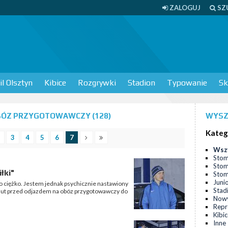
ZALOGUJ
SZ
l Olsztyn
Kibice
Rozgrywki
Stadion
Typowanie
Sk
BÓZ PRZYGOTOWAWCZY (128)
WYSZ
Kateg
3
4
5
6
7
Wsz
Stom
Stom
łki"
Stomi
Juni
zo ciężko. Jestem jednak psychicznie nastawiony
Stad
inut przed odjazdem na obóz przygotowawczy do
Nowy
Repr
Kibi
Inne