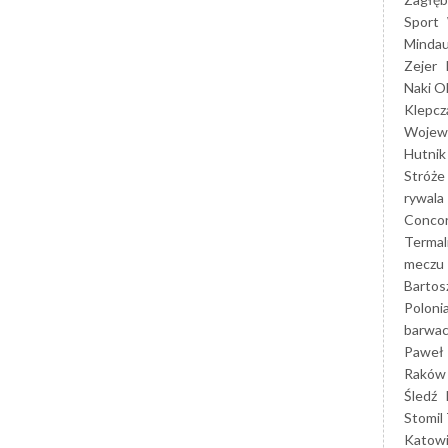
Sport
Mindau
Zejer
Naki O
Klepcz
Wojewó
Hutnik
Stróże
rywala
Concor
Termal
meczu
Bartos
Poloni
barwac
Paweł 
Raków
Śledź
Stomil 
Katow