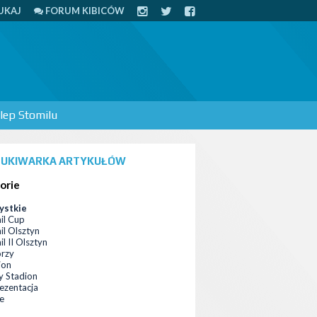
UKAJ
FORUM KIBICÓW
lep Stomilu
UKIWARKA ARTYKUŁÓW
orie
ystkie
il Cup
il Olsztyn
l II Olsztyn
orzy
ion
 Stadion
ezentacja
ce