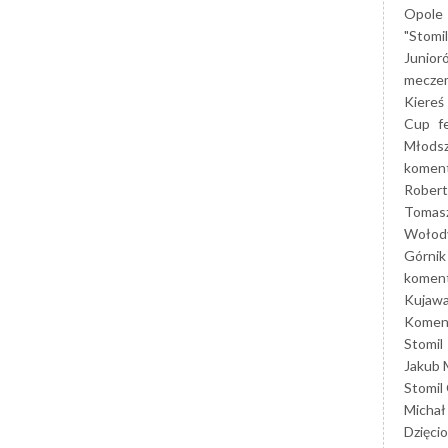
Opole
"Stomi
Junior
mecze
Kiereś
Cup
f
Młods
koment
Robert
Tomas
Wołod
Górnik
koment
Kujaw
Koment
Stomil
Jakub 
Stomil
Michał
Dzięcio