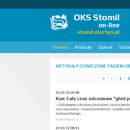
OKS Stomil
on-line
stomil.olsztyn.pl
Główna
Artykuły
Galerie
Stomi
ARTYKUŁY OZNACZONE TAGIEM O
1
2
25.01.12 09:48
Kun: Cały czas odczuwam "głód pi
- Od kolegów z drużyny słyszałem, że jest bard
na to wyzwanie - mówi Dominik Kun, na kilka m
Gutowa Małego.
Komentarzy: 1 »
25.01.12 08:51