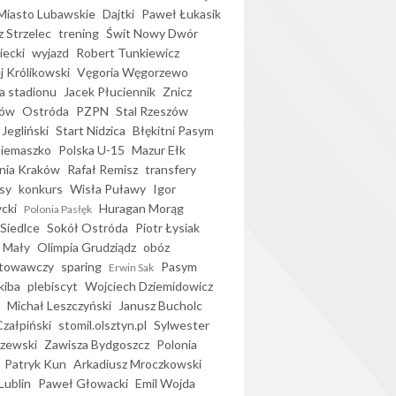
iasto Lubawskie
Dajtki
Paweł Łukasik
 Strzelec
trening
Świt Nowy Dwór
ecki
wyjazd
Robert Tunkiewicz
j Królikowski
Vęgoria Węgorzewo
 stadionu
Jacek Płuciennik
Znicz
ków
Ostróda
PZPN
Stal Rzeszów
Jegliński
Start Nidzica
Błękitni Pasym
Siemaszko
Polska U-15
Mazur Ełk
nia Kraków
Rafał Remisz
transfery
sy
konkurs
Wisła Puławy
Igor
ycki
Huragan Morąg
Polonia Pasłęk
Siedlce
Sokół Ostróda
Piotr Łysiak
 Mały
Olimpia Grudziądz
obóz
otowawczy
sparing
Pasym
Erwin Sak
kiba
plebiscyt
Wojciech Dziemidowicz
Michał Leszczyński
Janusz Bucholc
Czałpiński
stomil.olsztyn.pl
Sylwester
zewski
Zawisza Bydgoszcz
Polonia
Patryk Kun
Arkadiusz Mroczkowski
Lublin
Paweł Głowacki
Emil Wojda