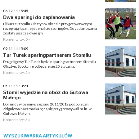
06.12.11 15:45
Dwa sparingi do zaplanowania
Piłkarze Stomilu Olsztyn w okresie przygotowawczym
rozegrają łącznie jedenaście sparingów. Do zaplanowania
zostały jeszcze dwie gry.
Komentarzy: 0 »
09.11.11 15:09
Tur Turek sparingpartnerem Stomilu
Drugoligowy Tur Turek będzie sparingpartnerem Stomilu
Olsztyn. Spotkanie odbędzie się 25 stycznia.
Komentarzy: 2 »
05.11.11 13:21
Stomil wyjedzie na obóz do Gutowa
Małego
Do rundy wiosennej sezonu 2011/2012 podopieczni
Zbigniewa Kaczmarka będą się przygotowywali m.in. w
Gutowie Małym.
Komentarzy: 3 »
WYSZUKIWARKA ARTYKUŁÓW