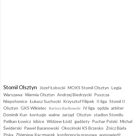
Stomil Olsztyn
Józef Łobocki
MOKS Stomil Olsztyn
Legia
Warszawa
Warmia Olsztyn
Andrzej Biedrzycki
Puszcza
Niepołomice
Łukasz Suchocki
Krzysztof Filipek
II liga
Stomil II
Olsztyn
GKS Wikielec
IV liga
sędzia
arbiter
Bartosz Bartkowski
Dominik Kun
kontuzje
walne
zarząd
Olsztyn
stadion Stomilu
Pelikan Łowicz
kibice
Widzew Łódź
gadżety
Puchar Polski
Michał
Świderski
Paweł Baranowski
Okocimski KS Brzesko
Znicz Biała
Piska
Zbigniew Kaczmarek
konferencja prasowa
wypowiedź