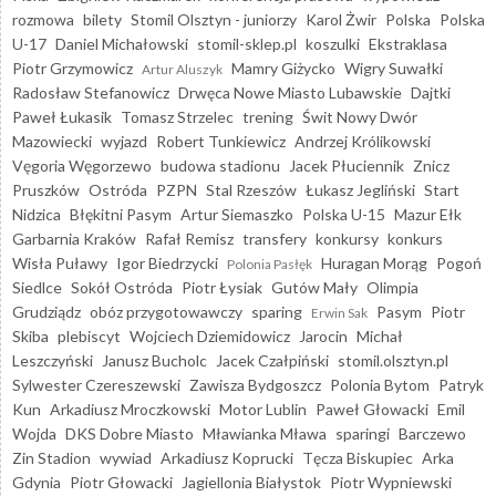
rozmowa
bilety
Stomil Olsztyn - juniorzy
Karol Żwir
Polska
Polska
U-17
Daniel Michałowski
stomil-sklep.pl
koszulki
Ekstraklasa
Piotr Grzymowicz
Mamry Giżycko
Wigry Suwałki
Artur Aluszyk
Radosław Stefanowicz
Drwęca Nowe Miasto Lubawskie
Dajtki
Paweł Łukasik
Tomasz Strzelec
trening
Świt Nowy Dwór
Mazowiecki
wyjazd
Robert Tunkiewicz
Andrzej Królikowski
Vęgoria Węgorzewo
budowa stadionu
Jacek Płuciennik
Znicz
Pruszków
Ostróda
PZPN
Stal Rzeszów
Łukasz Jegliński
Start
Nidzica
Błękitni Pasym
Artur Siemaszko
Polska U-15
Mazur Ełk
Garbarnia Kraków
Rafał Remisz
transfery
konkursy
konkurs
Wisła Puławy
Igor Biedrzycki
Huragan Morąg
Pogoń
Polonia Pasłęk
Siedlce
Sokół Ostróda
Piotr Łysiak
Gutów Mały
Olimpia
Grudziądz
obóz przygotowawczy
sparing
Pasym
Piotr
Erwin Sak
Skiba
plebiscyt
Wojciech Dziemidowicz
Jarocin
Michał
Leszczyński
Janusz Bucholc
Jacek Czałpiński
stomil.olsztyn.pl
Sylwester Czereszewski
Zawisza Bydgoszcz
Polonia Bytom
Patryk
Kun
Arkadiusz Mroczkowski
Motor Lublin
Paweł Głowacki
Emil
Wojda
DKS Dobre Miasto
Mławianka Mława
sparingi
Barczewo
Zin Stadion
wywiad
Arkadiusz Koprucki
Tęcza Biskupiec
Arka
Gdynia
Piotr Głowacki
Jagiellonia Białystok
Piotr Wypniewski