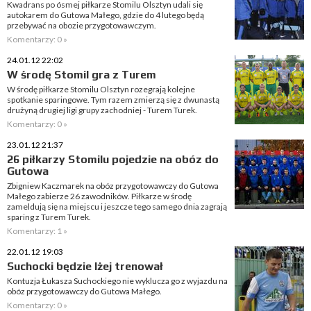
Kwadrans po ósmej piłkarze Stomilu Olsztyn udali się
autokarem do Gutowa Małego, gdzie do 4 lutego będą
przebywać na obozie przygotowawczym.
Komentarzy: 0 »
24.01.12 22:02
W środę Stomil gra z Turem
W środę piłkarze Stomilu Olsztyn rozegrają kolejne
spotkanie sparingowe. Tym razem zmierzą się z dwunastą
drużyną drugiej ligi grupy zachodniej - Turem Turek.
Komentarzy: 0 »
23.01.12 21:37
26 piłkarzy Stomilu pojedzie na obóz do
Gutowa
Zbigniew Kaczmarek na obóz przygotowawczy do Gutowa
Małego zabierze 26 zawodników. Piłkarze w środę
zameldują się na miejscu i jeszcze tego samego dnia zagrają
sparing z Turem Turek.
Komentarzy: 1 »
22.01.12 19:03
Suchocki będzie lżej trenował
Kontuzja Łukasza Suchockiego nie wyklucza go z wyjazdu na
obóz przygotowawczy do Gutowa Małego.
Komentarzy: 0 »