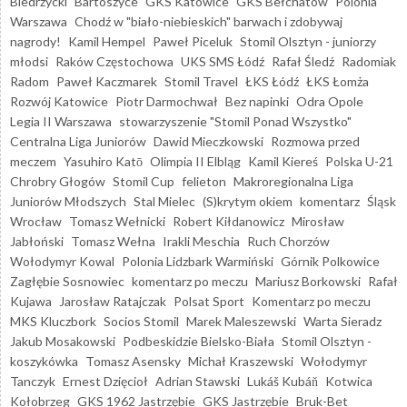
Biedrzycki
Bartoszyce
GKS Katowice
GKS Bełchatów
Polonia
Warszawa
Chodź w "biało-niebieskich" barwach i zdobywaj
nagrody!
Kamil Hempel
Paweł Piceluk
Stomil Olsztyn - juniorzy
młodsi
Raków Częstochowa
UKS SMS Łódź
Rafał Śledź
Radomiak
Radom
Paweł Kaczmarek
Stomil Travel
ŁKS Łódź
ŁKS Łomża
Rozwój Katowice
Piotr Darmochwał
Bez napinki
Odra Opole
Legia II Warszawa
stowarzyszenie "Stomil Ponad Wszystko"
Centralna Liga Juniorów
Dawid Mieczkowski
Rozmowa przed
meczem
Yasuhiro Katō
Olimpia II Elbląg
Kamil Kiereś
Polska U-21
Chrobry Głogów
Stomil Cup
felieton
Makroregionalna Liga
Juniorów Młodszych
Stal Mielec
(S)krytym okiem
komentarz
Śląsk
Wrocław
Tomasz Wełnicki
Robert Kiłdanowicz
Mirosław
Jabłoński
Tomasz Wełna
Irakli Meschia
Ruch Chorzów
Wołodymyr Kowal
Polonia Lidzbark Warmiński
Górnik Polkowice
Zagłębie Sosnowiec
komentarz po meczu
Mariusz Borkowski
Rafał
Kujawa
Jarosław Ratajczak
Polsat Sport
Komentarz po meczu
MKS Kluczbork
Socios Stomil
Marek Maleszewski
Warta Sieradz
Jakub Mosakowski
Podbeskidzie Bielsko-Biała
Stomil Olsztyn -
koszykówka
Tomasz Asensky
Michał Kraszewski
Wołodymyr
Tanczyk
Ernest Dzięcioł
Adrian Stawski
Lukáš Kubáň
Kotwica
Kołobrzeg
GKS 1962 Jastrzębie
GKS Jastrzębie
Bruk-Bet