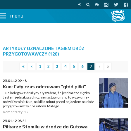
menu
ARTYKUŁY OZNACZONE TAGIEM OBÓZ
PRZYGOTOWAWCZY (128)
1
2
3
4
5
6
7
25.01.12 09:48
Kun: Cały czas odczuwam "głód piłki"
- Od kolegów z drużyny słyszałem, że jest bardzo ciężko.
Jestem jednak psychicznie nastawiony na to wyzwanie -
mówi Dominik Kun, na kilka minut przed odjazdem na obóz
przygotowawczy do Gutowa Małego.
Komentarzy: 1 »
25.01.12 08:51
Piłkarze Stomilu w drodze do Gutowa