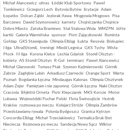
Michał Alancewicz
ultras
Łódzki Klub Sportowy
Paweł
Tomkiewicz
Grzegorz Lech
Bytovia Bytów
licytacje
Adam
Łopatko
Dolcan Ząbki
Jeziorak Iława
Mrągowia Mrągowo
Pisa
Barczewo
Dawid Szymonowicz
karnety
Chojniczanka Chojnice
Dobre Miasto
Zatoka Braniewo
Stal Stalowa Wola
WMZPN
żółte
kartki
Galeria Warmińska
sponsor
Piotr Zajączkowski
Rominta
Gołdap
GKS Stawiguda
Olimpia Elbląg
Łukta
Resovia
Biskupiec
I liga
Ultra(S)tomiL
treningi
Miedź Legnica
GKS Tychy
Wisła
Płock
III liga
Korona Kielce
Lechia Gdańsk
Stomil Olsztyn -
kobiety
AS Stomil Olsztyn
R-Gol
terminarz
Paweł Alancewicz
Michał Glanowski
Tomasz Ptak
Szymon Kaźmierowski
Górnik
Zabrze
Zagłębie Lubin
Arkadiusz Czarnecki
Orange Sport
Warta
Poznań
Bogdanka Łęczna
Mindaugas Kalonas
Olimpia Olsztynek
Adam Zejer
Pamiętam i nie zapomnę
Górnik Łęczna
Naki Olsztyn
Cracovia
Błękitni Orneta
Piotr Klepczarek
MKS Korsze
Motor
Lubawa
Wojewódzki Puchar Polski
Flota Świnoujście
Hutnik
Kraków
rozmowa po meczu
Kolejarz Stróże
Olimpia Zambrów
Przedstawiamy rywala
Polonia Bydgoszcz
Granica Kętrzyn
Concordia Elbląg
Michał Trzeciakiewicz
Termalica Bruk-Bet
Nieciecza
Rozmowa po meczu
Sandecja Nowy Sącz
Wiktor