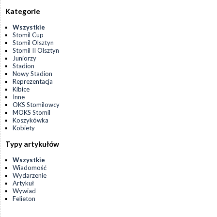
Kategorie
Wszystkie
Stomil Cup
Stomil Olsztyn
Stomil II Olsztyn
Juniorzy
Stadion
Nowy Stadion
Reprezentacja
Kibice
Inne
OKS Stomilowcy
MOKS Stomil
Koszykówka
Kobiety
Typy artykułów
Wszystkie
Wiadomość
Wydarzenie
Artykuł
Wywiad
Felieton