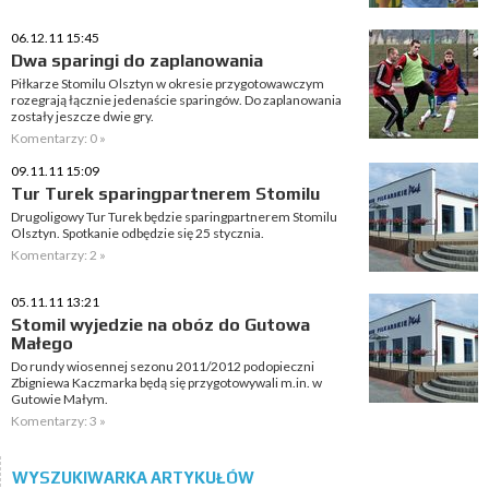
06.12.11 15:45
Dwa sparingi do zaplanowania
Piłkarze Stomilu Olsztyn w okresie przygotowawczym
rozegrają łącznie jedenaście sparingów. Do zaplanowania
zostały jeszcze dwie gry.
Komentarzy: 0 »
09.11.11 15:09
Tur Turek sparingpartnerem Stomilu
Drugoligowy Tur Turek będzie sparingpartnerem Stomilu
Olsztyn. Spotkanie odbędzie się 25 stycznia.
Komentarzy: 2 »
05.11.11 13:21
Stomil wyjedzie na obóz do Gutowa
Małego
Do rundy wiosennej sezonu 2011/2012 podopieczni
Zbigniewa Kaczmarka będą się przygotowywali m.in. w
Gutowie Małym.
Komentarzy: 3 »
WYSZUKIWARKA ARTYKUŁÓW