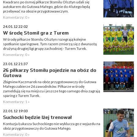
Kwadrans po ósmej piłkarze Stomilu Olsztyn udali się
autokarem do Gutowa Małego, gdzie do 4 lutego będą
przebywać na obozie przygotowawczym.
Komentarzy: 0 »
24.01.12 22:02
W środę Stomil gra z Turem
W środę piłkarze Stomilu Olsztyn rozegrają kolejne
spotkanie sparingowe. Tym razem zmierzą się z dwunastą
drużyną drugiej ligi grupy zachodniej - Turem Turek.
Komentarzy: 0 »
23.01.12 21:37
26 piłkarzy Stomilu pojedzie na obóz do
Gutowa
Zbigniew Kaczmarek na obóz przygotowawczy do Gutowa
Małego zabierze 26 zawodników. Piłkarze w środę
zameldują się na miejscu i jeszcze tego samego dnia zagrają
sparing z Turem Turek.
Komentarzy: 1 »
22.01.12 19:03
Suchocki będzie lżej trenował
Kontuzja Łukasza Suchockiego nie wyklucza go z wyjazdu na
obóz przygotowawczy do Gutowa Małego.
Komentarzy: 0 »