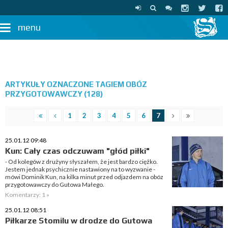
menu
ARTYKUŁY OZNACZONE TAGIEM OBÓZ
PRZYGOTOWAWCZY (128)
1
2
3
4
5
6
7
25.01.12 09:48
Kun: Cały czas odczuwam "głód piłki"
- Od kolegów z drużyny słyszałem, że jest bardzo ciężko.
Jestem jednak psychicznie nastawiony na to wyzwanie -
mówi Dominik Kun, na kilka minut przed odjazdem na obóz
przygotowawczy do Gutowa Małego.
Komentarzy: 1 »
25.01.12 08:51
Piłkarze Stomilu w drodze do Gutowa