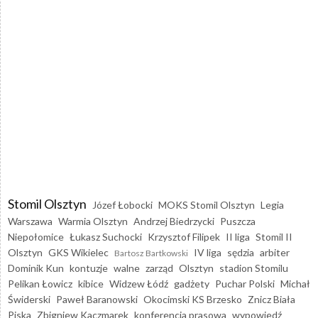
Stomil Olsztyn
Józef Łobocki
MOKS Stomil Olsztyn
Legia
Warszawa
Warmia Olsztyn
Andrzej Biedrzycki
Puszcza
Niepołomice
Łukasz Suchocki
Krzysztof Filipek
II liga
Stomil II
Olsztyn
GKS Wikielec
IV liga
sędzia
arbiter
Bartosz Bartkowski
Dominik Kun
kontuzje
walne
zarząd
Olsztyn
stadion Stomilu
Pelikan Łowicz
kibice
Widzew Łódź
gadżety
Puchar Polski
Michał
Świderski
Paweł Baranowski
Okocimski KS Brzesko
Znicz Biała
Piska
Zbigniew Kaczmarek
konferencja prasowa
wypowiedź