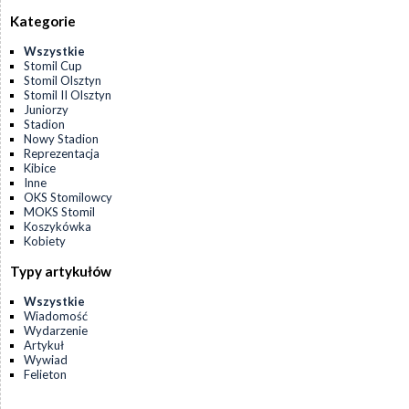
Kategorie
Wszystkie
Stomil Cup
Stomil Olsztyn
Stomil II Olsztyn
Juniorzy
Stadion
Nowy Stadion
Reprezentacja
Kibice
Inne
OKS Stomilowcy
MOKS Stomil
Koszykówka
Kobiety
Typy artykułów
Wszystkie
Wiadomość
Wydarzenie
Artykuł
Wywiad
Felieton