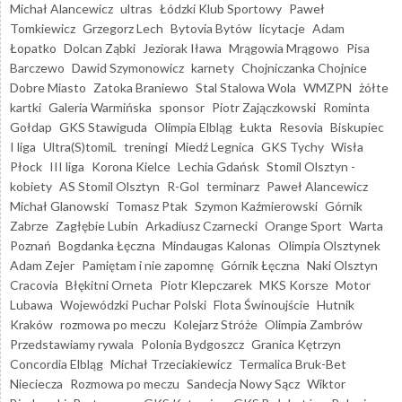
Michał Alancewicz
ultras
Łódzki Klub Sportowy
Paweł
Tomkiewicz
Grzegorz Lech
Bytovia Bytów
licytacje
Adam
Łopatko
Dolcan Ząbki
Jeziorak Iława
Mrągowia Mrągowo
Pisa
Barczewo
Dawid Szymonowicz
karnety
Chojniczanka Chojnice
Dobre Miasto
Zatoka Braniewo
Stal Stalowa Wola
WMZPN
żółte
kartki
Galeria Warmińska
sponsor
Piotr Zajączkowski
Rominta
Gołdap
GKS Stawiguda
Olimpia Elbląg
Łukta
Resovia
Biskupiec
I liga
Ultra(S)tomiL
treningi
Miedź Legnica
GKS Tychy
Wisła
Płock
III liga
Korona Kielce
Lechia Gdańsk
Stomil Olsztyn -
kobiety
AS Stomil Olsztyn
R-Gol
terminarz
Paweł Alancewicz
Michał Glanowski
Tomasz Ptak
Szymon Kaźmierowski
Górnik
Zabrze
Zagłębie Lubin
Arkadiusz Czarnecki
Orange Sport
Warta
Poznań
Bogdanka Łęczna
Mindaugas Kalonas
Olimpia Olsztynek
Adam Zejer
Pamiętam i nie zapomnę
Górnik Łęczna
Naki Olsztyn
Cracovia
Błękitni Orneta
Piotr Klepczarek
MKS Korsze
Motor
Lubawa
Wojewódzki Puchar Polski
Flota Świnoujście
Hutnik
Kraków
rozmowa po meczu
Kolejarz Stróże
Olimpia Zambrów
Przedstawiamy rywala
Polonia Bydgoszcz
Granica Kętrzyn
Concordia Elbląg
Michał Trzeciakiewicz
Termalica Bruk-Bet
Nieciecza
Rozmowa po meczu
Sandecja Nowy Sącz
Wiktor