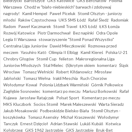
Biedrzycki
Bartoszyce
GKS Katowice
GKS Bełchatów
Polonia
Warszawa
Chodź w "biało-niebieskich" barwach i zdobywaj
nagrody!
Kamil Hempel
Paweł Piceluk
Stomil Olsztyn - juniorzy
młodsi
Raków Częstochowa
UKS SMS Łódź
Rafał Śledź
Radomiak
Radom
Paweł Kaczmarek
Stomil Travel
ŁKS Łódź
ŁKS Łomża
Rozwój Katowice
Piotr Darmochwał
Bez napinki
Odra Opole
Legia II Warszawa
stowarzyszenie "Stomil Ponad Wszystko"
Centralna Liga Juniorów
Dawid Mieczkowski
Rozmowa przed
meczem
Yasuhiro Katō
Olimpia II Elbląg
Kamil Kiereś
Polska U-21
Chrobry Głogów
Stomil Cup
felieton
Makroregionalna Liga
Juniorów Młodszych
Stal Mielec
(S)krytym okiem
komentarz
Śląsk
Wrocław
Tomasz Wełnicki
Robert Kiłdanowicz
Mirosław
Jabłoński
Tomasz Wełna
Irakli Meschia
Ruch Chorzów
Wołodymyr Kowal
Polonia Lidzbark Warmiński
Górnik Polkowice
Zagłębie Sosnowiec
komentarz po meczu
Mariusz Borkowski
Rafał
Kujawa
Jarosław Ratajczak
Polsat Sport
Komentarz po meczu
MKS Kluczbork
Socios Stomil
Marek Maleszewski
Warta Sieradz
Jakub Mosakowski
Podbeskidzie Bielsko-Biała
Stomil Olsztyn -
koszykówka
Tomasz Asensky
Michał Kraszewski
Wołodymyr
Tanczyk
Ernest Dzięcioł
Adrian Stawski
Lukáš Kubáň
Kotwica
Kołobrzeg
GKS 1962 Jastrzębie
GKS Jastrzębie
Bruk-Bet