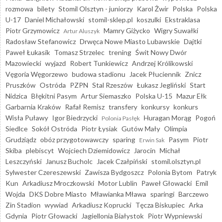
rozmowa
bilety
Stomil Olsztyn - juniorzy
Karol Żwir
Polska
Polska
U-17
Daniel Michałowski
stomil-sklep.pl
koszulki
Ekstraklasa
Piotr Grzymowicz
Mamry Giżycko
Wigry Suwałki
Artur Aluszyk
Radosław Stefanowicz
Drwęca Nowe Miasto Lubawskie
Dajtki
Paweł Łukasik
Tomasz Strzelec
trening
Świt Nowy Dwór
Mazowiecki
wyjazd
Robert Tunkiewicz
Andrzej Królikowski
Vęgoria Węgorzewo
budowa stadionu
Jacek Płuciennik
Znicz
Pruszków
Ostróda
PZPN
Stal Rzeszów
Łukasz Jegliński
Start
Nidzica
Błękitni Pasym
Artur Siemaszko
Polska U-15
Mazur Ełk
Garbarnia Kraków
Rafał Remisz
transfery
konkursy
konkurs
Wisła Puławy
Igor Biedrzycki
Huragan Morąg
Pogoń
Polonia Pasłęk
Siedlce
Sokół Ostróda
Piotr Łysiak
Gutów Mały
Olimpia
Grudziądz
obóz przygotowawczy
sparing
Pasym
Piotr
Erwin Sak
Skiba
plebiscyt
Wojciech Dziemidowicz
Jarocin
Michał
Leszczyński
Janusz Bucholc
Jacek Czałpiński
stomil.olsztyn.pl
Sylwester Czereszewski
Zawisza Bydgoszcz
Polonia Bytom
Patryk
Kun
Arkadiusz Mroczkowski
Motor Lublin
Paweł Głowacki
Emil
Wojda
DKS Dobre Miasto
Mławianka Mława
sparingi
Barczewo
Zin Stadion
wywiad
Arkadiusz Koprucki
Tęcza Biskupiec
Arka
Gdynia
Piotr Głowacki
Jagiellonia Białystok
Piotr Wypniewski