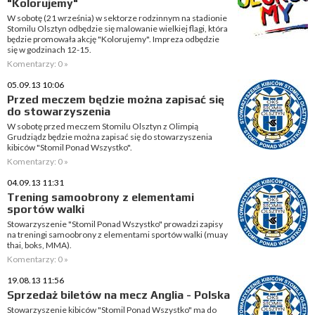
"Kolorujemy"
W sobotę (21 września) w sektorze rodzinnym na stadionie
Stomilu Olsztyn odbędzie się malowanie wielkiej flagi, która
będzie promowała akcję "Kolorujemy". Impreza odbędzie
się w godzinach 12-15.
Komentarzy: 0 »
05.09.13 10:06
Przed meczem będzie można zapisać się
do stowarzyszenia
W sobotę przed meczem Stomilu Olsztyn z Olimpią
Grudziądz będzie można zapisać się do stowarzyszenia
kibiców "Stomil Ponad Wszystko".
Komentarzy: 0 »
04.09.13 11:31
Trening samoobrony z elementami
sportów walki
Stowarzyszenie "Stomil Ponad Wszystko" prowadzi zapisy
na treningi samoobrony z elementami sportów walki (muay
thai, boks, MMA).
Komentarzy: 0 »
19.08.13 11:56
Sprzedaż biletów na mecz Anglia - Polska
Stowarzyszenie kibiców "Stomil Ponad Wszystko" ma do