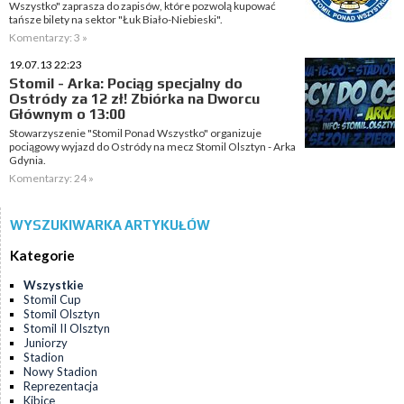
Wszystko" zaprasza do zapisów, które pozwolą kupować
tańsze bilety na sektor "Łuk Biało-Niebieski".
Komentarzy: 3 »
19.07.13 22:23
Stomil - Arka: Pociąg specjalny do
Ostródy za 12 zł! Zbiórka na Dworcu
Głównym o 13:00
Stowarzyszenie "Stomil Ponad Wszystko" organizuje
pociągowy wyjazd do Ostródy na mecz Stomil Olsztyn - Arka
Gdynia.
Komentarzy: 24 »
WYSZUKIWARKA ARTYKUŁÓW
Kategorie
Wszystkie
Stomil Cup
Stomil Olsztyn
Stomil II Olsztyn
Juniorzy
Stadion
Nowy Stadion
Reprezentacja
Kibice