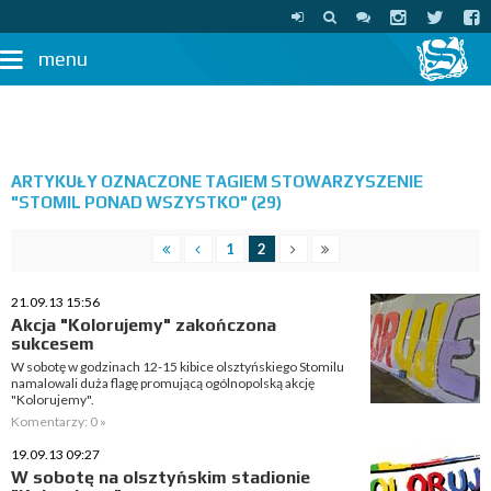
menu
ARTYKUŁY OZNACZONE TAGIEM STOWARZYSZENIE
"STOMIL PONAD WSZYSTKO" (29)
1
2
21.09.13 15:56
Akcja "Kolorujemy" zakończona
sukcesem
W sobotę w godzinach 12-15 kibice olsztyńskiego Stomilu
namalowali duża flagę promującą ogólnopolską akcję
"Kolorujemy".
Komentarzy: 0 »
19.09.13 09:27
W sobotę na olsztyńskim stadionie