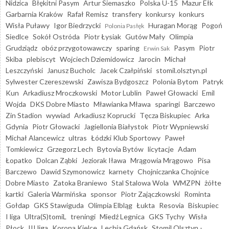
Nidzica
Błękitni Pasym
Artur Siemaszko
Polska U-15
Mazur Ełk
Garbarnia Kraków
Rafał Remisz
transfery
konkursy
konkurs
Wisła Puławy
Igor Biedrzycki
Huragan Morąg
Pogoń
Polonia Pasłęk
Siedlce
Sokół Ostróda
Piotr Łysiak
Gutów Mały
Olimpia
Grudziądz
obóz przygotowawczy
sparing
Pasym
Piotr
Erwin Sak
Skiba
plebiscyt
Wojciech Dziemidowicz
Jarocin
Michał
Leszczyński
Janusz Bucholc
Jacek Czałpiński
stomil.olsztyn.pl
Sylwester Czereszewski
Zawisza Bydgoszcz
Polonia Bytom
Patryk
Kun
Arkadiusz Mroczkowski
Motor Lublin
Paweł Głowacki
Emil
Wojda
DKS Dobre Miasto
Mławianka Mława
sparingi
Barczewo
Zin Stadion
wywiad
Arkadiusz Koprucki
Tęcza Biskupiec
Arka
Gdynia
Piotr Głowacki
Jagiellonia Białystok
Piotr Wypniewski
Michał Alancewicz
ultras
Łódzki Klub Sportowy
Paweł
Tomkiewicz
Grzegorz Lech
Bytovia Bytów
licytacje
Adam
Łopatko
Dolcan Ząbki
Jeziorak Iława
Mrągowia Mrągowo
Pisa
Barczewo
Dawid Szymonowicz
karnety
Chojniczanka Chojnice
Dobre Miasto
Zatoka Braniewo
Stal Stalowa Wola
WMZPN
żółte
kartki
Galeria Warmińska
sponsor
Piotr Zajączkowski
Rominta
Gołdap
GKS Stawiguda
Olimpia Elbląg
Łukta
Resovia
Biskupiec
I liga
Ultra(S)tomiL
treningi
Miedź Legnica
GKS Tychy
Wisła
Płock
III liga
Korona Kielce
Lechia Gdańsk
Stomil Olsztyn -