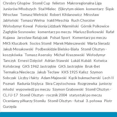
Chrobry Głogów
Stomil Cup
felieton
Makroregionalna Liga
Juniorów Młodszych
Stal Mielec
(S)krytym okiem
komentarz
Śląsk
Wrocław
Tomasz Wełnicki
Robert Kiłdanowicz
Mirosław
Jabłoński
Tomasz Wełna
Irakli Meschia
Ruch Chorzów
Wołodymyr Kowal
Polonia Lidzbark Warmiński
Górnik Polkowice
Zagłębie Sosnowiec
komentarz po meczu
Mariusz Borkowski
Rafał
Kujawa
Jarosław Ratajczak
Polsat Sport
Komentarz po meczu
MKS Kluczbork
Socios Stomil
Marek Maleszewski
Warta Sieradz
Jakub Mosakowski
Podbeskidzie Bielsko-Biała
Stomil Olsztyn -
koszykówka
Tomasz Asensky
Michał Kraszewski
Wołodymyr
Tanczyk
Ernest Dzięcioł
Adrian Stawski
Lukáš Kubáň
Kotwica
Kołobrzeg
GKS 1962 Jastrzębie
GKS Jastrzębie
Bruk-Bet
Termalica Nieciecza
Jakub Tecław
KKS 1925 Kalisz
Szymon
Sobczak
Liczby i fakty
Adam Majewski
Kącik bukmacherski
Lech II
Poznań
Radunia Stężyca
Skra Częstochowa
Rozgrzewka
juniorzy
młodsi
wypowiedź po meczu
Szymon Grabowski
Stomil Olsztyn -
CLJ U-17
Stomil Olsztyn - rocznik 2004
statystyki po meczu
Oceniamy piłkarzy Stomilu
Stomil Olsztyn - futsal
3. połowa
Piotr
Gurzęda