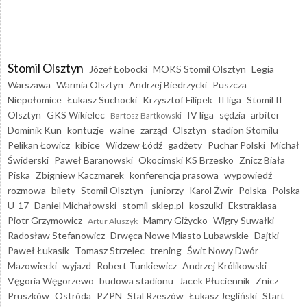
Stomil Olsztyn
Józef Łobocki
MOKS Stomil Olsztyn
Legia
Warszawa
Warmia Olsztyn
Andrzej Biedrzycki
Puszcza
Niepołomice
Łukasz Suchocki
Krzysztof Filipek
II liga
Stomil II
Olsztyn
GKS Wikielec
IV liga
sędzia
arbiter
Bartosz Bartkowski
Dominik Kun
kontuzje
walne
zarząd
Olsztyn
stadion Stomilu
Pelikan Łowicz
kibice
Widzew Łódź
gadżety
Puchar Polski
Michał
Świderski
Paweł Baranowski
Okocimski KS Brzesko
Znicz Biała
Piska
Zbigniew Kaczmarek
konferencja prasowa
wypowiedź
rozmowa
bilety
Stomil Olsztyn - juniorzy
Karol Żwir
Polska
Polska
U-17
Daniel Michałowski
stomil-sklep.pl
koszulki
Ekstraklasa
Piotr Grzymowicz
Mamry Giżycko
Wigry Suwałki
Artur Aluszyk
Radosław Stefanowicz
Drwęca Nowe Miasto Lubawskie
Dajtki
Paweł Łukasik
Tomasz Strzelec
trening
Świt Nowy Dwór
Mazowiecki
wyjazd
Robert Tunkiewicz
Andrzej Królikowski
Vęgoria Węgorzewo
budowa stadionu
Jacek Płuciennik
Znicz
Pruszków
Ostróda
PZPN
Stal Rzeszów
Łukasz Jegliński
Start