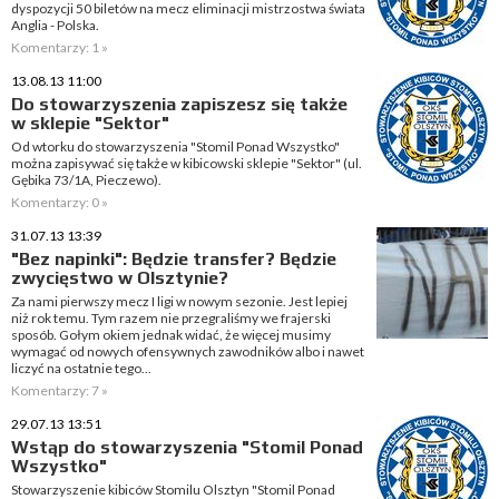
dyspozycji 50 biletów na mecz eliminacji mistrzostwa świata
Anglia - Polska.
Komentarzy: 1 »
13.08.13 11:00
Do stowarzyszenia zapiszesz się także
w sklepie "Sektor"
Od wtorku do stowarzyszenia "Stomil Ponad Wszystko"
można zapisywać się także w kibicowski sklepie "Sektor" (ul.
Gębika 73/1A, Pieczewo).
Komentarzy: 0 »
31.07.13 13:39
"Bez napinki": Będzie transfer? Będzie
zwycięstwo w Olsztynie?
Za nami pierwszy mecz I ligi w nowym sezonie. Jest lepiej
niż rok temu. Tym razem nie przegraliśmy we frajerski
sposób. Gołym okiem jednak widać, że więcej musimy
wymagać od nowych ofensywnych zawodników albo i nawet
liczyć na ostatnie tego...
Komentarzy: 7 »
29.07.13 13:51
Wstąp do stowarzyszenia "Stomil Ponad
Wszystko"
Stowarzyszenie kibiców Stomilu Olsztyn "Stomil Ponad