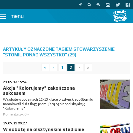
menu
ARTYKUŁY OZNACZONE TAGIEM STOWARZYSZENIE
"STOMIL PONAD WSZYSTKO" (29)
1
2
21.09.13 15:56
Akcja "Kolorujemy" zakończona
sukcesem
W sobotę w godzinach 12-15 kibice olsztyńskiego Stomilu
namalowali duża flagę promującą ogólnopolską akcję
"Kolorujemy".
Komentarzy: 0 »
19.09.13 09:27
W sobotę na olsztyńskim stadionie