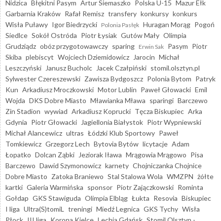
Nidzica
Błękitni Pasym
Artur Siemaszko
Polska U-15
Mazur Ełk
Garbarnia Kraków
Rafał Remisz
transfery
konkursy
konkurs
Wisła Puławy
Igor Biedrzycki
Huragan Morąg
Pogoń
Polonia Pasłęk
Siedlce
Sokół Ostróda
Piotr Łysiak
Gutów Mały
Olimpia
Grudziądz
obóz przygotowawczy
sparing
Pasym
Piotr
Erwin Sak
Skiba
plebiscyt
Wojciech Dziemidowicz
Jarocin
Michał
Leszczyński
Janusz Bucholc
Jacek Czałpiński
stomil.olsztyn.pl
Sylwester Czereszewski
Zawisza Bydgoszcz
Polonia Bytom
Patryk
Kun
Arkadiusz Mroczkowski
Motor Lublin
Paweł Głowacki
Emil
Wojda
DKS Dobre Miasto
Mławianka Mława
sparingi
Barczewo
Zin Stadion
wywiad
Arkadiusz Koprucki
Tęcza Biskupiec
Arka
Gdynia
Piotr Głowacki
Jagiellonia Białystok
Piotr Wypniewski
Michał Alancewicz
ultras
Łódzki Klub Sportowy
Paweł
Tomkiewicz
Grzegorz Lech
Bytovia Bytów
licytacje
Adam
Łopatko
Dolcan Ząbki
Jeziorak Iława
Mrągowia Mrągowo
Pisa
Barczewo
Dawid Szymonowicz
karnety
Chojniczanka Chojnice
Dobre Miasto
Zatoka Braniewo
Stal Stalowa Wola
WMZPN
żółte
kartki
Galeria Warmińska
sponsor
Piotr Zajączkowski
Rominta
Gołdap
GKS Stawiguda
Olimpia Elbląg
Łukta
Resovia
Biskupiec
I liga
Ultra(S)tomiL
treningi
Miedź Legnica
GKS Tychy
Wisła
Płock
III liga
Korona Kielce
Lechia Gdańsk
Stomil Olsztyn -