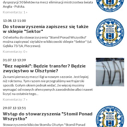
dyspozycji 50 biletów na mecz eliminacji mistrzostwa świata
Anglia - Polska.
Komentarzy: 1 »
13.08.13 11:00
Do stowarzyszenia zapiszesz się także
w sklepie "Sektor"
Od wtorku do stowarzyszenia "Stomil Ponad Wszystko"
można zapisywać się także w kibicowski sklepie "Sektor" (ul.
Gębika 73/1A, Pieczewo).
Komentarzy: 0 »
31.07.13 13:39
"Bez napinki": Będzie transfer? Będzie
zwycięstwo w Olsztynie?
Za nami pierwszy mecz I ligi w nowym sezonie. Jest lepiej
niż rok temu. Tym razem nie przegraliśmy we frajerski
sposób. Gołym okiem jednak widać, że więcej musimy
wymagać od nowych ofensywnych zawodników albo i nawet
liczyć na ostatnie tego...
Komentarzy: 7 »
29.07.13 13:51
Wstąp do stowarzyszenia "Stomil Ponad
Wszystko"
Stowarzyszenie kibiców Stomilu Olsztyn "Stomil Ponad