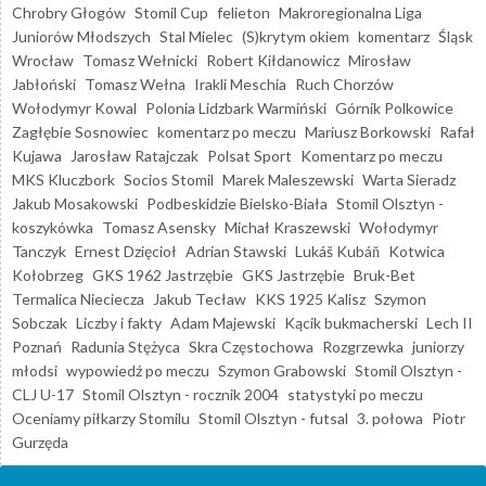
Chrobry Głogów
Stomil Cup
felieton
Makroregionalna Liga
Juniorów Młodszych
Stal Mielec
(S)krytym okiem
komentarz
Śląsk
Wrocław
Tomasz Wełnicki
Robert Kiłdanowicz
Mirosław
Jabłoński
Tomasz Wełna
Irakli Meschia
Ruch Chorzów
Wołodymyr Kowal
Polonia Lidzbark Warmiński
Górnik Polkowice
Zagłębie Sosnowiec
komentarz po meczu
Mariusz Borkowski
Rafał
Kujawa
Jarosław Ratajczak
Polsat Sport
Komentarz po meczu
MKS Kluczbork
Socios Stomil
Marek Maleszewski
Warta Sieradz
Jakub Mosakowski
Podbeskidzie Bielsko-Biała
Stomil Olsztyn -
koszykówka
Tomasz Asensky
Michał Kraszewski
Wołodymyr
Tanczyk
Ernest Dzięcioł
Adrian Stawski
Lukáš Kubáň
Kotwica
Kołobrzeg
GKS 1962 Jastrzębie
GKS Jastrzębie
Bruk-Bet
Termalica Nieciecza
Jakub Tecław
KKS 1925 Kalisz
Szymon
Sobczak
Liczby i fakty
Adam Majewski
Kącik bukmacherski
Lech II
Poznań
Radunia Stężyca
Skra Częstochowa
Rozgrzewka
juniorzy
młodsi
wypowiedź po meczu
Szymon Grabowski
Stomil Olsztyn -
CLJ U-17
Stomil Olsztyn - rocznik 2004
statystyki po meczu
Oceniamy piłkarzy Stomilu
Stomil Olsztyn - futsal
3. połowa
Piotr
Gurzęda