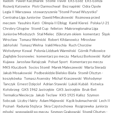
Radom
Paweł Kaczmarek
Stomil Travel
ŁKS Łódź
ŁKS Łomża
Rozwój Katowice
Piotr Darmochwał
Bez napinki
Odra Opole
Legia II Warszawa
stowarzyszenie "Stomil Ponad Wszystko"
Centralna Liga Juniorów
Dawid Mieczkowski
Rozmowa przed
meczem
Yasuhiro Katō
Olimpia II Elbląg
Kamil Kiereś
Polska U-21
Chrobry Głogów
Stomil Cup
felieton
Makroregionalna Liga
Juniorów Młodszych
Stal Mielec
(S)krytym okiem
komentarz
Śląsk
Wrocław
Tomasz Wełnicki
Robert Kiłdanowicz
Mirosław
Jabłoński
Tomasz Wełna
Irakli Meschia
Ruch Chorzów
Wołodymyr Kowal
Polonia Lidzbark Warmiński
Górnik Polkowice
Zagłębie Sosnowiec
komentarz po meczu
Mariusz Borkowski
Rafał
Kujawa
Jarosław Ratajczak
Polsat Sport
Komentarz po meczu
MKS Kluczbork
Socios Stomil
Marek Maleszewski
Warta Sieradz
Jakub Mosakowski
Podbeskidzie Bielsko-Biała
Stomil Olsztyn -
koszykówka
Tomasz Asensky
Michał Kraszewski
Wołodymyr
Tanczyk
Ernest Dzięcioł
Adrian Stawski
Lukáš Kubáň
Kotwica
Kołobrzeg
GKS 1962 Jastrzębie
GKS Jastrzębie
Bruk-Bet
Termalica Nieciecza
Jakub Tecław
KKS 1925 Kalisz
Szymon
Sobczak
Liczby i fakty
Adam Majewski
Kącik bukmacherski
Lech II
Poznań
Radunia Stężyca
Skra Częstochowa
Rozgrzewka
juniorzy
młodsi
wypowiedź po meczu
Szymon Grabowski
Stomil Olsztyn -