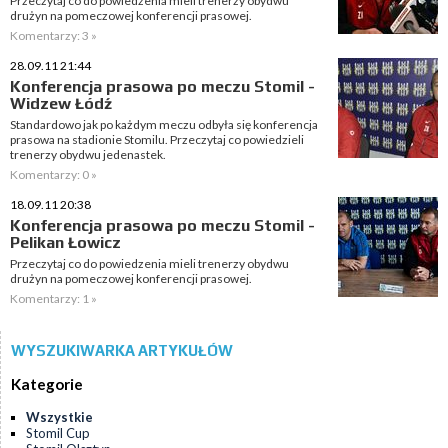
Przeczytaj co do powiedzenia mieli trenerzy obydwu
drużyn na pomeczowej konferencji prasowej.
Komentarzy: 3 »
28.09.11 21:44
Konferencja prasowa po meczu Stomil -
Widzew Łódź
Standardowo jak po każdym meczu odbyła się konferencja
prasowa na stadionie Stomilu. Przeczytaj co powiedzieli
trenerzy obydwu jedenastek.
Komentarzy: 0 »
18.09.11 20:38
Konferencja prasowa po meczu Stomil -
Pelikan Łowicz
Przeczytaj co do powiedzenia mieli trenerzy obydwu
drużyn na pomeczowej konferencji prasowej.
Komentarzy: 1 »
WYSZUKIWARKA ARTYKUŁÓW
Kategorie
Wszystkie
Stomil Cup