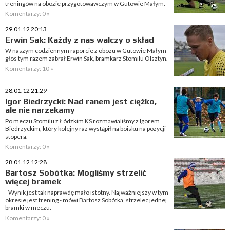
treningów na obozie przygotowawczym w Gutowie Małym.
Komentarzy: 0 »
29.01.12 20:13
Erwin Sak: Każdy z nas walczy o skład
W naszym codziennym raporcie z obozu w Gutowie Małym
głos tym razem zabrał Erwin Sak, bramkarz Stomilu Olsztyn.
Komentarzy: 10 »
28.01.12 21:29
Igor Biedrzycki: Nad ranem jest ciężko,
ale nie narzekamy
Po meczu Stomilu z Łódzkim KS rozmawialiśmy z Igorem
Biedrzyckim, który kolejny raz wystąpił na boisku na pozycji
stopera.
Komentarzy: 0 »
28.01.12 12:28
Bartosz Sobótka: Mogliśmy strzelić
więcej bramek
- Wynik jest tak naprawdę mało istotny. Najważniejszy w tym
okresie jest trening - mówi Bartosz Sobótka, strzelec jednej
bramki w meczu.
Komentarzy: 0 »