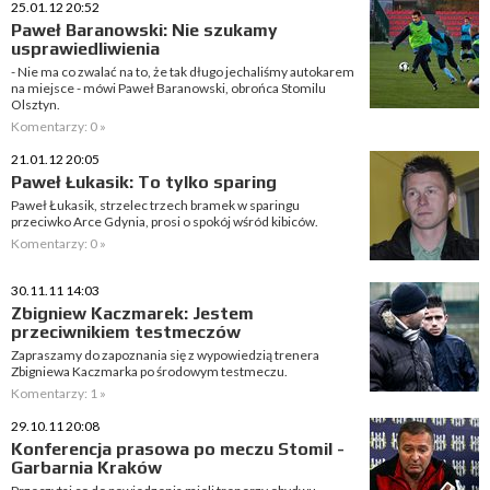
25.01.12 20:52
Paweł Baranowski: Nie szukamy
usprawiedliwienia
- Nie ma co zwalać na to, że tak długo jechaliśmy autokarem
na miejsce - mówi Paweł Baranowski, obrońca Stomilu
Olsztyn.
Komentarzy: 0 »
21.01.12 20:05
Paweł Łukasik: To tylko sparing
Paweł Łukasik, strzelec trzech bramek w sparingu
przeciwko Arce Gdynia, prosi o spokój wśród kibiców.
Komentarzy: 0 »
30.11.11 14:03
Zbigniew Kaczmarek: Jestem
przeciwnikiem testmeczów
Zapraszamy do zapoznania się z wypowiedzią trenera
Zbigniewa Kaczmarka po środowym testmeczu.
Komentarzy: 1 »
29.10.11 20:08
Konferencja prasowa po meczu Stomil -
Garbarnia Kraków