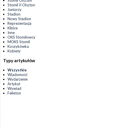
Stomil Olsztyn
Stomil II Olsztyn
Juniorzy
Stadion
Nowy Stadion
Reprezentacja
Kibice
Inne
OKS Stomilowcy
MOKS Stomil
Koszykówka
Kobiety
Typy artykułów
Wszystkie
Wiadomość
Wydarzenie
Artykuł
Wywiad
Felieton