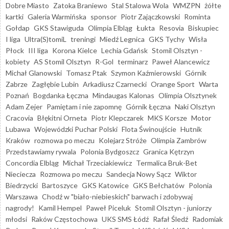
Dobre Miasto
Zatoka Braniewo
Stal Stalowa Wola
WMZPN
żółte
kartki
Galeria Warmińska
sponsor
Piotr Zajączkowski
Rominta
Gołdap
GKS Stawiguda
Olimpia Elbląg
Łukta
Resovia
Biskupiec
I liga
Ultra(S)tomiL
treningi
Miedź Legnica
GKS Tychy
Wisła
Płock
III liga
Korona Kielce
Lechia Gdańsk
Stomil Olsztyn -
kobiety
AS Stomil Olsztyn
R-Gol
terminarz
Paweł Alancewicz
Michał Glanowski
Tomasz Ptak
Szymon Kaźmierowski
Górnik
Zabrze
Zagłębie Lubin
Arkadiusz Czarnecki
Orange Sport
Warta
Poznań
Bogdanka Łęczna
Mindaugas Kalonas
Olimpia Olsztynek
Adam Zejer
Pamiętam i nie zapomnę
Górnik Łęczna
Naki Olsztyn
Cracovia
Błękitni Orneta
Piotr Klepczarek
MKS Korsze
Motor
Lubawa
Wojewódzki Puchar Polski
Flota Świnoujście
Hutnik
Kraków
rozmowa po meczu
Kolejarz Stróże
Olimpia Zambrów
Przedstawiamy rywala
Polonia Bydgoszcz
Granica Kętrzyn
Concordia Elbląg
Michał Trzeciakiewicz
Termalica Bruk-Bet
Nieciecza
Rozmowa po meczu
Sandecja Nowy Sącz
Wiktor
Biedrzycki
Bartoszyce
GKS Katowice
GKS Bełchatów
Polonia
Warszawa
Chodź w "biało-niebieskich" barwach i zdobywaj
nagrody!
Kamil Hempel
Paweł Piceluk
Stomil Olsztyn - juniorzy
młodsi
Raków Częstochowa
UKS SMS Łódź
Rafał Śledź
Radomiak