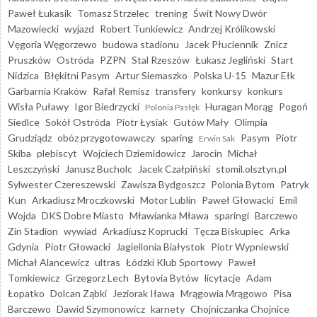
Paweł Łukasik
Tomasz Strzelec
trening
Świt Nowy Dwór
Mazowiecki
wyjazd
Robert Tunkiewicz
Andrzej Królikowski
Vęgoria Węgorzewo
budowa stadionu
Jacek Płuciennik
Znicz
Pruszków
Ostróda
PZPN
Stal Rzeszów
Łukasz Jegliński
Start
Nidzica
Błękitni Pasym
Artur Siemaszko
Polska U-15
Mazur Ełk
Garbarnia Kraków
Rafał Remisz
transfery
konkursy
konkurs
Wisła Puławy
Igor Biedrzycki
Huragan Morąg
Pogoń
Polonia Pasłęk
Siedlce
Sokół Ostróda
Piotr Łysiak
Gutów Mały
Olimpia
Grudziądz
obóz przygotowawczy
sparing
Pasym
Piotr
Erwin Sak
Skiba
plebiscyt
Wojciech Dziemidowicz
Jarocin
Michał
Leszczyński
Janusz Bucholc
Jacek Czałpiński
stomil.olsztyn.pl
Sylwester Czereszewski
Zawisza Bydgoszcz
Polonia Bytom
Patryk
Kun
Arkadiusz Mroczkowski
Motor Lublin
Paweł Głowacki
Emil
Wojda
DKS Dobre Miasto
Mławianka Mława
sparingi
Barczewo
Zin Stadion
wywiad
Arkadiusz Koprucki
Tęcza Biskupiec
Arka
Gdynia
Piotr Głowacki
Jagiellonia Białystok
Piotr Wypniewski
Michał Alancewicz
ultras
Łódzki Klub Sportowy
Paweł
Tomkiewicz
Grzegorz Lech
Bytovia Bytów
licytacje
Adam
Łopatko
Dolcan Ząbki
Jeziorak Iława
Mrągowia Mrągowo
Pisa
Barczewo
Dawid Szymonowicz
karnety
Chojniczanka Chojnice