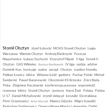
Stomil Olsztyn
Józef Łobocki
MOKS Stomil Olsztyn
Legia
Warszawa
Warmia Olsztyn
Andrzej Biedrzycki
Puszcza
Niepołomice
Łukasz Suchocki
Krzysztof Filipek
II liga
Stomil II
Olsztyn
GKS Wikielec
IV liga
sędzia
arbiter
Bartosz Bartkowski
Dominik Kun
kontuzje
walne
zarząd
Olsztyn
stadion Stomilu
Pelikan Łowicz
kibice
Widzew Łódź
gadżety
Puchar Polski
Michał
Świderski
Paweł Baranowski
Okocimski KS Brzesko
Znicz Biała
Piska
Zbigniew Kaczmarek
konferencja prasowa
wypowiedź
rozmowa
bilety
Stomil Olsztyn - juniorzy
Karol Żwir
Polska
Polska
U-17
Daniel Michałowski
stomil-sklep.pl
koszulki
Ekstraklasa
Piotr Grzymowicz
Mamry Giżycko
Wigry Suwałki
Artur Aluszyk
Radosław Stefanowicz
Drwęca Nowe Miasto Lubawskie
Dajtki