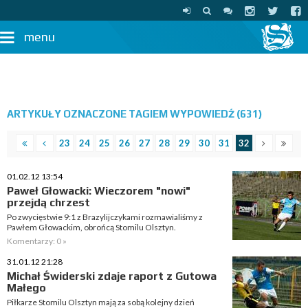
menu
ARTYKUŁY OZNACZONE TAGIEM WYPOWIEDŹ (631)
23
24
25
26
27
28
29
30
31
32
01.02.12 13:54
Paweł Głowacki: Wieczorem "nowi"
przejdą chrzest
Po zwycięstwie 9:1 z Brazylijczykami rozmawialiśmy z
Pawłem Głowackim, obrońcą Stomilu Olsztyn.
Komentarzy: 0 »
31.01.12 21:28
Michał Świderski zdaje raport z Gutowa
Małego
Piłkarze Stomilu Olsztyn mają za sobą kolejny dzień