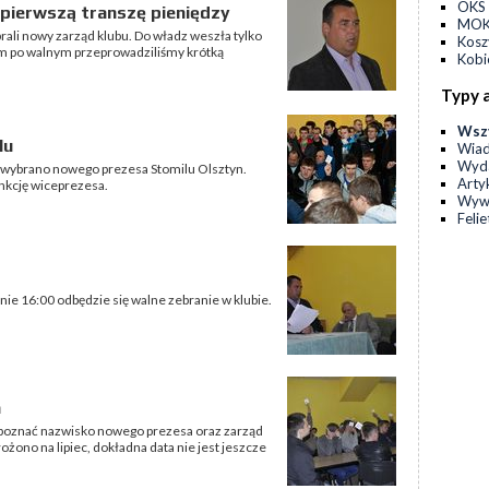
OKS 
a pierwszą transzę pieniędzy
MOKS
ali nowy zarząd klubu. Do władz weszła tylko
Kos
ym po walnym przeprowadziliśmy krótką
Kobi
Typy 
Wsz
lu
Wia
Wyda
e wybrano nowego prezesa Stomilu Olsztyn.
Arty
unkcję wiceprezesa.
Wyw
Feli
nie 16:00 odbędzie się walne zebranie w klubie.
a
poznać nazwisko nowego prezesa oraz zarząd
ożono na lipiec, dokładna data nie jest jeszcze