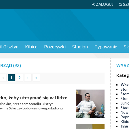
ZALOGUJ
SZ
l Olsztyn
Kibice
Rozgrywki
Stadion
Typowanie
Sk
RZĄD (22)
WYSZ
Kateg
1
2
Wsz
Stom
Stom
ko, żeby utrzymać się w I lidze
Stomi
Juni
łpińskim, prezesem Stomilu Olsztyn.
Stad
rwinie Saku czy budowie nowego stadionu.
Nowy
Repr
Kibi
Inne