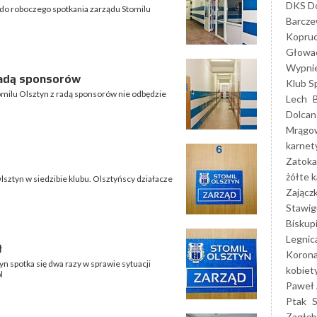
DKS Do
do roboczego spotkania zarządu Stomilu
Barcz
Kopruc
Głowa
Wypni
radą sponsorów
Klub S
omilu Olsztyn z radą sponsorów nie odbędzie
Lech
Dolcan
Mrągo
karnet
Zatoka
żółte k
sztyn w siedzibie klubu. Olsztyńscy działacze
Zającz
Stawig
Biskup
Legnic
ł
Korona
n spotka się dwa razy w sprawie sytuacji
kobiet
l
Paweł 
Ptak
Zagłęb