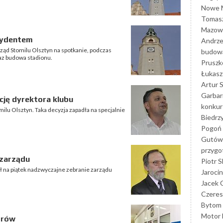
Nowe M
Tomasz
Mazowi
zydentem
Andrze
ząd Stomilu Olsztyn na spotkanie, podczas
budowa
az budowa stadionu.
Prusz
Łukasz 
Artur 
Garbar
cję dyrektora klubu
konkur
milu Olsztyn. Taka decyzja zapadła na specjalnie
Biedrz
Pogoń 
Gutów
przyg
 zarządu
Piotr S
ł na piątek nadzwyczajne zebranie zarządu
Jarocin
Jacek 
Czeres
Bytom
Motor 
orów