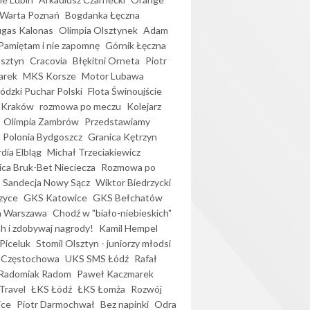
Warta Poznań
Bogdanka Łęczna
gas Kalonas
Olimpia Olsztynek
Adam
Pamiętam i nie zapomnę
Górnik Łęczna
lsztyn
Cracovia
Błękitni Orneta
Piotr
arek
MKS Korsze
Motor Lubawa
dzki Puchar Polski
Flota Świnoujście
 Kraków
rozmowa po meczu
Kolejarz
Olimpia Zambrów
Przedstawiamy
Polonia Bydgoszcz
Granica Kętrzyn
dia Elbląg
Michał Trzeciakiewicz
ica Bruk-Bet Nieciecza
Rozmowa po
Sandecja Nowy Sącz
Wiktor Biedrzycki
zyce
GKS Katowice
GKS Bełchatów
a Warszawa
Chodź w "biało-niebieskich"
h i zdobywaj nagrody!
Kamil Hempel
Piceluk
Stomil Olsztyn - juniorzy młodsi
 Częstochowa
UKS SMS Łódź
Rafał
Radomiak Radom
Paweł Kaczmarek
Travel
ŁKS Łódź
ŁKS Łomża
Rozwój
ice
Piotr Darmochwał
Bez napinki
Odra