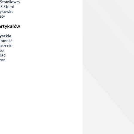
Stomilowcy
 Stomil
zykówka
ety
artykułów
ystkie
domość
rzenie
kuł
iad
eton