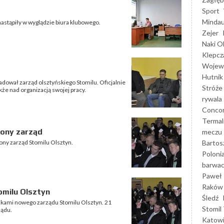
Sport
Mindau
nastąpiły w wyglądzie biura klubowego.
Zejer
Naki O
Klepcz
Wojewó
Hutnik
dował zarząd olsztyńskiego Stomilu. Oficjalnie
Stróże
e nad organizacją swojej pracy.
rywala
Concor
Termal
iony zarząd
meczu
Bartos
ony zarząd Stomilu Olsztyn.
Poloni
barwac
Paweł 
Raków
omilu Olsztyn
Śledź
onkami nowego zarządu Stomilu Olsztyn. 21
Stomil 
ządu.
Katow