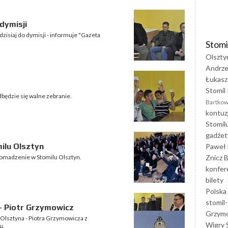
dymisji
zisiaj do dymisji - informuje "Gazeta
Stomi
Olszty
Andrze
Łukasz
Stomil 
dbędzie się walne zebranie.
Bartkow
kontuz
Stomil
gadżet
ilu Olsztyn
Paweł 
Znicz B
omadzenie w Stomilu Olsztyn.
konfer
bilety
Polska
stomil-
 - Piotr Grzymowicz
Grzym
Olsztyna - Piotra Grzymowicza z
Wigry 
u.