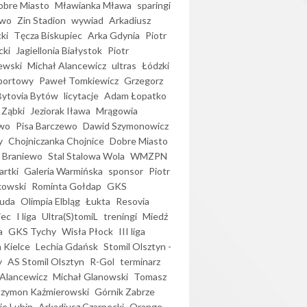
bre Miasto
Mławianka Mława
sparingi
ewo
Zin Stadion
wywiad
Arkadiusz
ki
Tęcza Biskupiec
Arka Gdynia
Piotr
cki
Jagiellonia Białystok
Piotr
ewski
Michał Alancewicz
ultras
Łódzki
portowy
Paweł Tomkiewicz
Grzegorz
Bytovia Bytów
licytacje
Adam Łopatko
 Ząbki
Jeziorak Iława
Mrągowia
wo
Pisa Barczewo
Dawid Szymonowicz
y
Chojniczanka Chojnice
Dobre Miasto
 Braniewo
Stal Stalowa Wola
WMZPN
artki
Galeria Warmińska
sponsor
Piotr
kowski
Rominta Gołdap
GKS
uda
Olimpia Elbląg
Łukta
Resovia
iec
I liga
Ultra(S)tomiL
treningi
Miedź
a
GKS Tychy
Wisła Płock
III liga
 Kielce
Lechia Gdańsk
Stomil Olsztyn -
y
AS Stomil Olsztyn
R-Gol
terminarz
Alancewicz
Michał Glanowski
Tomasz
Szymon Kaźmierowski
Górnik Zabrze
ie Lubin
Arkadiusz Czarnecki
Orange