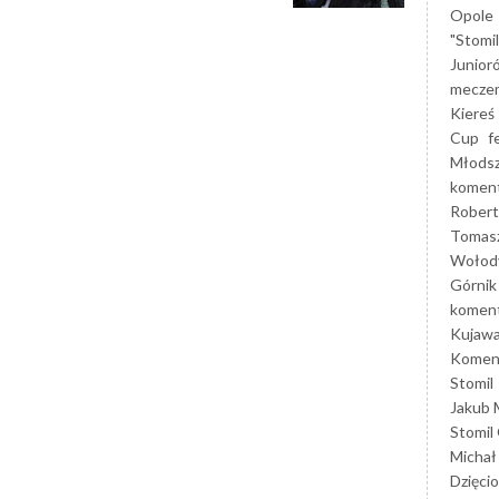
Opole
"Stomi
Junior
mecze
Kiereś
Cup
f
Młods
koment
Robert
Tomas
Wołod
Górnik
koment
Kujaw
Koment
Stomil
Jakub 
Stomil
Michał
Dzięcio