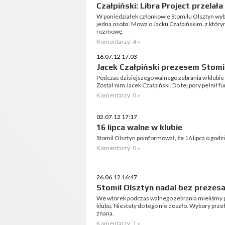
Czałpiński: Libra Project przelał
W poniedziałek członkowie Stomilu Olsztyn wybr
jedna osoba. Mowa o Jacku Czałpińskim, z któr
rozmowę.
Komentarzy: 4 »
16.07.12 17:03
Jacek Czałpiński prezesem Stomi
Podczas dzisiejszego walnego zebrania w klubi
Został nim Jacek Czałpiński. Do tej pory pełnił f
Komentarzy: 0 »
02.07.12 17:17
16 lipca walne w klubie
Stomil Olsztyn poinformował, że 16 lipca o godzi
Komentarzy: 0 »
26.06.12 16:47
Stomil Olsztyn nadal bez prezes
We wtorek podczas walnego zebrania mieliśmy 
klubu. Niestety do tego nie doszło. Wybory przeł
znana.
Komentarzy: 1 »