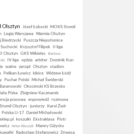
l Olsztyn
Józef Łobocki
MOKS Stomil
n
Legia Warszawa
Warmia Olsztyn
j Biedrzycki
Puszcza Niepołomice
 Suchocki
Krzysztof Filipek
II liga
II Olsztyn
GKS Wikielec
Bartosz
IV liga
sędzia
arbiter
Dominik Kun
ski
je
walne
zarząd
Olsztyn
stadion
u
Pelikan Łowicz
kibice
Widzew Łódź
y
Puchar Polski
Michał Świderski
Baranowski
Okocimski KS Brzesko
iała Piska
Zbigniew Kaczmarek
encja prasowa
wypowiedź
rozmowa
Stomil Olsztyn - juniorzy
Karol Żwir
Polska U-17
Daniel Michałowski
sklep.pl
koszulki
Ekstraklasa
Piotr
owicz
Mamry Giżycko
Artur Aluszyk
Suwałki
Radosław Stefanowicz
Drwęca