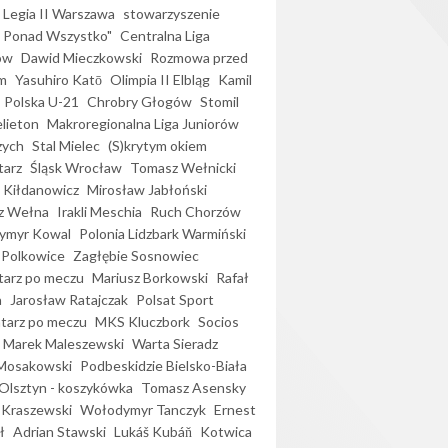
Legia II Warszawa
stowarzyszenie
l Ponad Wszystko"
Centralna Liga
ów
Dawid Mieczkowski
Rozmowa przed
m
Yasuhiro Katō
Olimpia II Elbląg
Kamil
Polska U-21
Chrobry Głogów
Stomil
elieton
Makroregionalna Liga Juniorów
zych
Stal Mielec
(S)krytym okiem
arz
Śląsk Wrocław
Tomasz Wełnicki
 Kiłdanowicz
Mirosław Jabłoński
z Wełna
Irakli Meschia
Ruch Chorzów
ymyr Kowal
Polonia Lidzbark Warmiński
 Polkowice
Zagłębie Sosnowiec
arz po meczu
Mariusz Borkowski
Rafał
a
Jarosław Ratajczak
Polsat Sport
arz po meczu
MKS Kluczbork
Socios
Marek Maleszewski
Warta Sieradz
Mosakowski
Podbeskidzie Bielsko-Biała
 Olsztyn - koszykówka
Tomasz Asensky
 Kraszewski
Wołodymyr Tanczyk
Ernest
ł
Adrian Stawski
Lukáš Kubáň
Kotwica