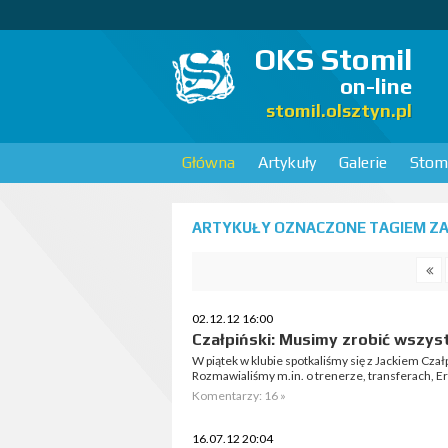
OKS Stomil
on-line
stomil.olsztyn.pl
Główna
Artykuły
Galerie
Stomi
ARTYKUŁY OZNACZONE TAGIEM ZA
02.12.12 16:00
Czałpiński: Musimy zrobić wszyst
W piątek w klubie spotkaliśmy się z Jackiem Cza
Rozmawialiśmy m.in. o trenerze, transferach, E
Komentarzy: 16 »
16.07.12 20:04