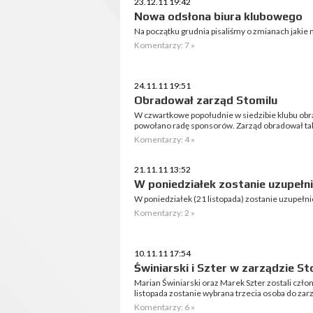
23.12.11 19:42
Nowa odsłona biura klubowego
Na początku grudnia pisaliśmy o zmianach jakie 
Komentarzy: 7 »
24.11.11 19:51
Obradował zarząd Stomilu
W czwartkowe popołudnie w siedzibie klubu obra
powołano radę sponsorów. Zarząd obradował takż
Komentarzy: 4 »
21.11.11 13:52
W poniedziałek zostanie uzupełn
W poniedziałek (21 listopada) zostanie uzupełni
Komentarzy: 2 »
10.11.11 17:54
Świniarski i Szter w zarządzie St
Marian Świniarski oraz Marek Szter zostali czł
listopada zostanie wybrana trzecia osoba do zar
Komentarzy: 6 »