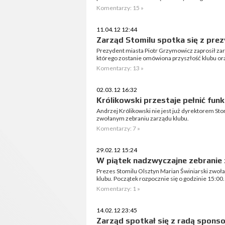
Komentarzy: 15 »
11.04.12 12:44
Zarząd Stomilu spotka się z pre
Prezydent miasta Piotr Grzymowicz zaprosił zar
którego zostanie omówiona przyszłość klubu or
Komentarzy: 13 »
02.03.12 16:32
Królikowski przestaje pełnić funk
Andrzej Królikowski nie jest już dyrektorem Sto
zwołanym zebraniu zarządu klubu.
Komentarzy: 7 »
29.02.12 15:24
W piątek nadzwyczajne zebranie
Prezes Stomilu Olsztyn Marian Świniarski zwoła
klubu. Początek rozpocznie się o godzinie 15:00.
Komentarzy: 1 »
14.02.12 23:45
Zarząd spotkał się z radą spons