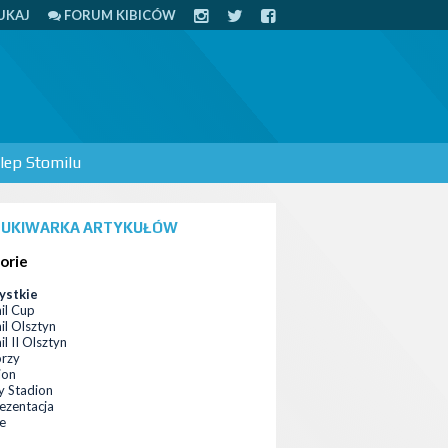
UKAJ
FORUM KIBICÓW
lep Stomilu
UKIWARKA ARTYKUŁÓW
orie
ystkie
il Cup
il Olsztyn
l II Olsztyn
orzy
ion
 Stadion
ezentacja
ce