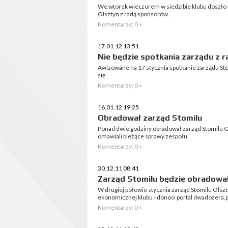
We wtorek wieczorem w siedzibie klubu doszło 
Olsztyn z radą sponsorów.
Komentarzy: 0 »
17.01.12 13:51
Nie będzie spotkania zarządu z 
Awizowane na 17 stycznia spotkanie zarządu St
się.
Komentarzy: 0 »
16.01.12 19:25
Obradował zarząd Stomilu
Ponad dwie godziny obradował zarząd Stomilu Ol
omawiali bieżące sprawy zespołu.
Komentarzy: 0 »
30.12.11 08:41
Zarząd Stomilu będzie obradowa
W drugiej połowie stycznia zarząd Stomilu Olszty
ekonomicznej klubu - donosi portal dwadozera.p
Komentarzy: 0 »