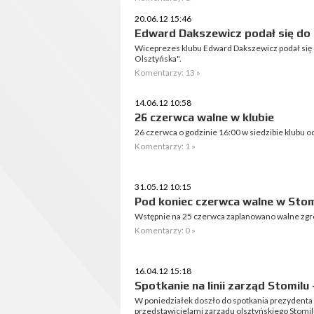
20.06.12 15:46
Edward Dakszewicz podał się do 
Wiceprezes klubu Edward Dakszewicz podał się d
Olsztyńska".
Komentarzy: 13 »
14.06.12 10:58
26 czerwca walne w klubie
26 czerwca o godzinie 16:00 w siedzibie klubu o
Komentarzy: 1 »
31.05.12 10:15
Pod koniec czerwca walne w Stom
Wstępnie na 25 czerwca zaplanowano walne zgr
Komentarzy: 0 »
16.04.12 15:18
Spotkanie na linii zarząd Stomilu
W poniedziałek doszło do spotkania prezydenta 
przedstawicielami zarządu olsztyńskiego Stomil