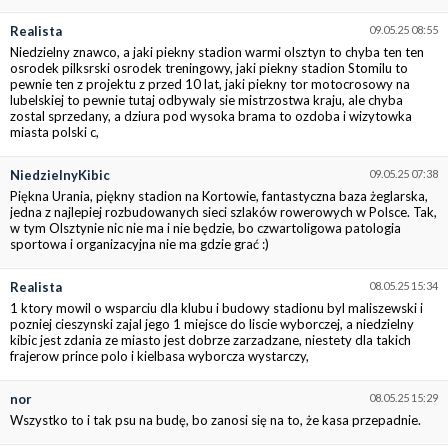
Realista
09.05.25 08:55
Niedzielny znawco, a jaki piekny stadion warmi olsztyn to chyba ten ten
osrodek pilksrski osrodek treningowy, jaki piekny stadion Stomilu to
pewnie ten z projektu z przed 10 lat, jaki piekny tor motocrosowy na
lubelskiej to pewnie tutaj odbywaly sie mistrzostwa kraju, ale chyba
zostal sprzedany, a dziura pod wysoka brama to ozdoba i wizytowka
miasta polski c,
NiedzielnyKibic
09.05.25 07:38
Piękna Urania, piękny stadion na Kortowie, fantastyczna baza żeglarska,
jedna z najlepiej rozbudowanych sieci szlaków rowerowych w Polsce. Tak,
w tym Olsztynie nic nie ma i nie będzie, bo czwartoligowa patologia
sportowa i organizacyjna nie ma gdzie grać :)
Realista
08.05.25 15:34
1 ktory mowil o wsparciu dla klubu i budowy stadionu byl maliszewski i
pozniej cieszynski zajal jego 1 miejsce do liscie wyborczej, a niedzielny
kibic jest zdania ze miasto jest dobrze zarzadzane, niestety dla takich
frajerow prince polo i kielbasa wyborcza wystarczy,
nor
08.05.25 15:29
Wszystko to i tak psu na budę, bo zanosi się na to, że kasa przepadnie.