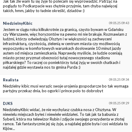
Jak tak źle wam tu się żyje to polecam się wyprowadzić. Patrząc na
poglądy to Podkarpacie was chętnie przyjmie, tam chyba najwięcej
takich, hmm, jakby to ładnie określić, dziadów :)
NiedzielnyKibic
09.05.25 09:43
Jestem w ciągu roku kilkukrotnie za granicą, często bywam w Gdańsku
czy Warszawie, więc horyzontów na pewno mi nie brakuje. Rozmawiam z
ludźmi, którzy odwiedzają Olsztyn i w większości są zachwyceni
infrastrukturą, czystością, zielenią w centrum miasta czy możliwością
wypoczynku w komfortowych warunkach dosłowanie 10 minut jazdy
autem od miejsca zamieszkania. Naprawdę myślicie, że ludzie oceniają
miasto przez pryzmat obecności tutaj nowoczesnego stadionu
piłkarskiego? To raczej co poniektórzy tutaj żyją w swoich chatkach i
najdalej gdzie wystawia nos to gmina Purda :)
Realista
09.05.25 09:34
Niedzielny kibic musi wyrazic swoje urojenia gospodarcze bo tak wymaga
partyjny przekaz dnia, bo ogorki i prince polo to dobrobyt
DJKS
09.05.25 09:29
NiedzielnyKibic widać, że nie wychylasz czubka nosa z Olsztyna. W
niewielu miejscach byłeś i niewiele widziałeś. To tak jak ta babunia z
Syberii, która ma telewizor Rubin i zdjęcie swojego prezydenta w złotej
ramce. Tak fantastycznie jej się żyje, a najdalej gdzie była i coś widziała to
Kijów...