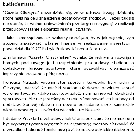
budżecie miasta.
”Gazeta Olsztyna” dowiedziała się, że w ratuszu trwają działania,
które mają na celu znalezienie dodatkowych środków. - Jeżeli tak się
nie stanie, to widmo unieważnienia przetargu i rezygnacji z realizacji
przebudowy stanie się bardzo realne - czytamy.
- Jako samorząd zawsze szukamy rozwiązań, by w jak najmniejszym
stopniu angażować własne finanse w realizowanie inwestycji -
powiedział dla "GO" Patryk Pulikowski, rzecznik ratusza.
Z informacji "Gazety Olsztyńskiej" wynika, że jednym z rozwiązań
branych pod uwagę jest uzupełnienie przebudowy stadionu o
dodatkowe funkcje sportowe, które pozwoliłyby organizować
imprezy nie związane z piłką nożną.
Ireneusz Nalazek, wiceminister sportu i turystyki, były radny z
Olsztyna, twierdzi, że miejski stadion już dawno powinien zostać
wyremontowany. - Jako resortowi zależy nam na nowych obiektach
sportowych. Ale nie jesteśmy w stanie sfinansować ich budowy od
podstaw. Sprawę ułatwia na pewno posiadanie przez samorządy
wkładu własnego - stwierdza wiceminister Nalazek.
I dodaje:- Przykład przebudowy hali Urania pokazuje, że nie musi ona
być wykorzystywana wyłącznie na organizację meczów siatkówki. W
przypadku stadionu Stomilu mogą być to np. zawody lekkoatletyczne.