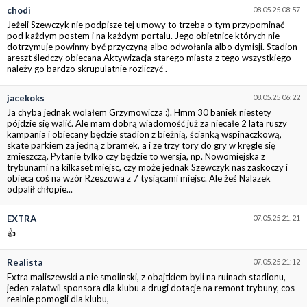
chodi
08.05.25 08:57
Jeżeli Szewczyk nie podpisze tej umowy to trzeba o tym przypominać
pod każdym postem i na każdym portalu. Jego obietnice których nie
dotrzymuje powinny być przyczyną albo odwołania albo dymisji. Stadion
areszt śledczy obiecana Aktywizacja starego miasta z tego wszystkiego
należy go bardzo skrupulatnie rozliczyć .
jacekoks
08.05.25 06:22
Ja chyba jednak wolałem Grzymowicza :). Hmm 30 baniek niestety
pójdzie się walić. Ale mam dobrą wiadomość już za niecałe 2 lata ruszy
kampania i obiecany będzie stadion z bieżnią, ścianką wspinaczkową,
skate parkiem za jedną z bramek, a i ze trzy tory do gry w kręgle się
zmieszczą. Pytanie tylko czy będzie to wersja, np. Nowomiejska z
trybunami na kilkaset miejsc, czy może jednak Szewczyk nas zaskoczy i
obieca coś na wzór Rzeszowa z 7 tysiącami miejsc. Ale żeś Nalazek
odpalił chłopie...
EXTRA
07.05.25 21:21
👍
Realista
07.05.25 21:12
Extra maliszewski a nie smolinski, z obajtkiem byli na ruinach stadionu,
jeden zalatwil sponsora dla klubu a drugi dotacje na remont trybuny, cos
realnie pomogli dla klubu,