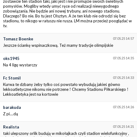
zostawcie ten stadion taki, jaki jest i nie promujcie swoich świetnych
pomysłów. Mogliby wtedy umyć ręce od realizacji niewygodnego
zobowiązania. Nie będzie ani nowej trybuny, ani nowego stadionu.
Dlaczego? Bo nie. Bo tu jest Olsztyn. A że ten klub nie odrodzi się bez
stadionu, to nikogo w ratuszu nie rusza. LM można przecież pooglądać w
tv.
Tomasz Boenke
07.05.25 14:57
Jeszcze ściankę wspinaczkową. Też mamy tradycje olimpijskie
oks1945
07.05.25 14:35
Na 4 ligę wystarczy
Fc Stomil
07.05.25 14:33
Kurwa te dzbany żeby tylko coś powstało wybudują jakieś gówno
lekkoatletyczne nikomu nie potrzene ! Chcemy Stadionu Piłkarskiego !
Lekkoatletyka jest na kortowie
barakuda
07.05.25 14:26
Z pi....dą
Realista
07.05.25 14:21
taki ulepszony orlik budują w mikołajkach czyli stadion wielofunkcyjny ,