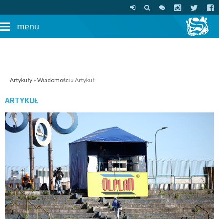
menu
Artykuły
»
Wiadomości
» Artykuł
ARTYKUŁ