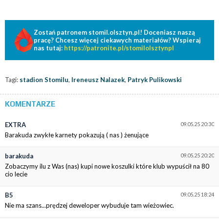
Zostań patronem stomil.olsztyn.pl! Doceniasz naszą
pracę? Chcesz więcej ciekawych materiałów? Wspieraj
nas tutaj:
https://patronite.pl/stomilolsztynpl
Tagi:
stadion Stomilu
,
Ireneusz Nalazek
,
Patryk Pulikowski
KOMENTARZE
EXTRA
09.05.25 20:30
Barakuda zwykłe karnety pokazują ( nas ) żenujące
barakuda
09.05.25 20:20
Zobaczymy ilu z Was (nas) kupi nowe koszulki które klub wypuścił na 80
cio lecie
B5
09.05.25 18:24
Nie ma szans...prędzej deweloper wybuduje tam wieżowiec.