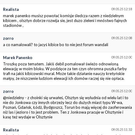
Realista
09.05.25 12:18
marek panenko musisz powołać komisje śledcza razem z niedzielnym
kibicem , olsztyn dobrze rozwija sie, jest duzo zieleni i mnóstwo fajnych
stadionów ,
zorro
09.05.25 12:08
a co namalowali? to jacyś kibice bo to nie jest forum wandali
Marek Panenko
09.05.25 12:00
Troszkę poza tematem. Jakiś debil pomalował świeżo odnowioną
elewację w moim bloku. W podzięce za ten czyn ohromna puszka farby
trafi na jakiś kibicowski mural. Może takie działanie nauczy kretyńskie
małpy, że niszczenie ludziom elewacji ich domów raczej się nie opłaca.
zorro
09.05.25 12:00
@niedzielny - z choinki się urwałeś, Olsztyn się wyludnia od wielu lat i to
nie do Jonkowa czy innych obrzeży lecz do dużych miast typu W-wa,
Poznań, Gdańsk, Łódż, Bydgoszcz, Toruń bo mają więcej do zaoferowania
niż las i jezioro i to jest problem. Ten z Jonkowa pracuje w Olsztynie i
kasę też wydaje w Olsztynie
Realista
09.05.25 11:32