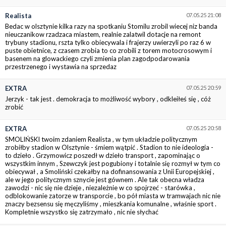
Realista
07.05.25 21:08
Bedac w olsztynie kilka razy na spotkaniu Stomilu zrobil wiecej niz banda
nieuczanikow rzadzaca miastem, realnie zalatwil dotacje na remont
trybuny stadionu, rszta tylko obiecywala i frajerzy uwierzyli po raz 6 w
puste obietnice, z czasem zrobia to co zrobili z torem motocrosowym i
basenem na glowackiego czyli zmienia plan zagodpodarowania
przestrzenego i wystawia na sprzedaz
EXTRA
07.05.25 20:59
Jerzyk - tak jest . demokracja to możliwość wybory , odkleiłeś się , cóż
zrobić
EXTRA
07.05.25 20:58
SMOLIŃSKI twoim zdaniem Realista , w tym układzie politycznym
zrobiłby stadion w Olsztynie - śmiem wątpić . Stadion to nie ideologia -
to dzieło . Grzymowicz poszedł w dzieło transport , zapominając o
wszystkim innym , Szewczyk jest pogubiony i totalnie się rozmył w tym co
obiecywał , a Smoliński czekałby na dofinansowania z Unii Europejskiej ,
ale w jego politycznym sznycie jest gównem . Ale tak obecna władza
zawodzi - nic się nie dzieje , niezależnie w co spojrzeć - starówka ,
odblokowanie zatorze w transporcie , bo pół miasta w tramwajach nic nie
znaczy bezsensu się męczyliśmy , mieszkania komunalne , właśnie sport .
Kompletnie wszystko się zatrzymało , nic nie słychać