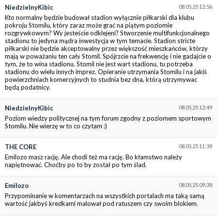
NiedzielnyKibic
08.05.25 12:56
Kto normalny będzie budował stadion wyłącznie piłkarski dla klubu
pokroju Stomilu, który zaraz może grać na piątym poziomie
rozgrywkowym? Wy jesteście odklejeni? Stworzenie multifunkcjonalnego
stadionu to jedyna mądra inwestycja w tym temacie. Stadion stricte
piłkarski nie będzie akceptowalny przez większość mieszkańców, którzy
mają w poważaniu ten cały Stomil. Spójrzcie na frekwencję i nie gadajcie o
tym, że to wina stadionu. Stomil nie jest wart stadionu, tu potrzeba
stadionu do wielu innych imprez. Opieranie utrzymania Stomilu i na jakiś
powierzchniach komercyjnych to studnia bez dna, którą utrzymywac
będą podatnicy.
NiedzielnyKibic
08.05.25 12:49
Poziom wiedzy politycznej na tym forum zgodny z poziomem sportowym
Stomilu. Nie wierzę w to co czytam :)
THE CORE
08.05.25 11:39
Emilozo masz rację. Ale chodi też ma rację. Bo kłamstwo należy
napiętnować. Choćby po to by został po tym ślad.
Emilozo
08.05.25 09:38
Przypominanie w komentarzach na wszystkich portalach ma taką samą
wartość jakbyś kredkami malował pod ratuszem czy swoim blokiem.