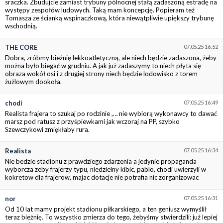
sraczka. Zbudujcie zamiast trybuny pólnocnej stałą zadaszoną estradę na
występy zespołów ludowych. Taką mam koncepcję. Popieram też
Tomasza ze ścianką wspinaczkową, która niewątpliwie upiększy trybunę
wschodnią.
THE CORE
07.05.25 16:52
Dobra, zróbmy bieżnię lekkoatletyczną, ale niech będzie zadaszona, żeby
można było biegać w grudniu. A jak już zadaszymy to niech płyta się
obraza wokół osi i z drugiej strony niech będzie lodowisko z torem
żużlowym dookoła.
chodi
07.05.25 16:49
Realista frajera to szukaj po rodzinie ,… nie wybiorą wykonawcy to dawać
marsz pod ratusz z przyśpiewkami jak wczoraj na PP, szybko
Szewczykowi zmiękłaby rura.
Realista
07.05.25 16:34
Nie bedzie stadionu z prawdziego zdarzenia a jedynie propaganda
wyborcza zeby frajerzy typu, niedzielny kibic, pablo, chodi uwierzyli w
kokretow dla frajerow, majac dotacje nie potrafia nic zorganizowac
nor
07.05.25 16:31
Od 10 lat mamy projekt stadionu piłkarskiego, a ten geniusz wymyślił
teraz bieżnię. To wszystko zmierza do tego, żebyśmy stwierdzili: już lepiej