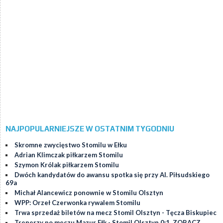
NAJPOPULARNIEJSZE W OSTATNIM TYGODNIU
Skromne zwycięstwo Stomilu w Ełku
Adrian Klimczak piłkarzem Stomilu
Szymon Królak piłkarzem Stomilu
Dwóch kandydatów do awansu spotka się przy Al. Piłsudskiego
69a
Michał Alancewicz ponownie w Stomilu Olsztyn
WPP: Orzeł Czerwonka rywalem Stomilu
Trwa sprzedaż biletów na mecz Stomil Olsztyn - Tęcza Biskupiec
Trenerzy po meczu Mazur Ełk - Stomil Olsztyn 0:1. ZOBACZ