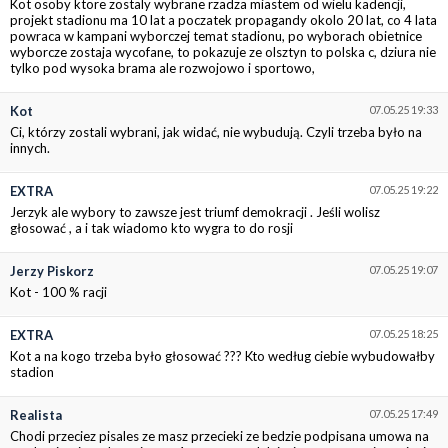
Kot osoby ktore zostaly wybrane rzadza miastem od wielu kadencji,
projekt stadionu ma 10 lat a poczatek propagandy okolo 20 lat, co 4 lata
powraca w kampani wyborczej temat stadionu, po wyborach obietnice
wyborcze zostaja wycofane, to pokazuje ze olsztyn to polska c, dziura nie
tylko pod wysoka brama ale rozwojowo i sportowo,
Kot
07.05.25 19:33
Ci, którzy zostali wybrani, jak widać, nie wybudują. Czyli trzeba było na
innych.
EXTRA
07.05.25 19:22
Jerzyk ale wybory to zawsze jest triumf demokracji . Jeśli wolisz
głosować , a i tak wiadomo kto wygra to do rosji
Jerzy Piskorz
07.05.25 19:07
Kot - 100 % racji
EXTRA
07.05.25 18:25
Kot a na kogo trzeba było głosować ??? Kto według ciebie wybudowałby
stadion
Realista
07.05.25 17:49
Chodi przeciez pisales ze masz przecieki ze bedzie podpisana umowa na