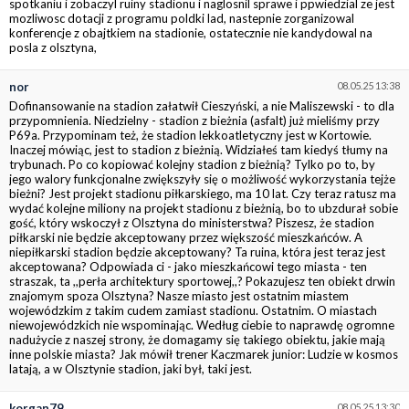
spotkaniu i zobaczyl ruiny stadionu i naglosnil sprawe i ppwiedzial ze jest
mozliwosc dotacji z programu poldki lad, nastepnie zorganizowal
konferencje z obajtkiem na stadionie, ostatecznie nie kandydowal na
posla z olsztyna,
nor
08.05.25 13:38
Dofinansowanie na stadion załatwił Cieszyński, a nie Maliszewski - to dla
przypomnienia. Niedzielny - stadion z bieżnia (asfalt) już mieliśmy przy
P69a. Przypominam też, że stadion lekkoatletyczny jest w Kortowie.
Inaczej mówiąc, jest to stadion z bieżnią. Widziałeś tam kiedyś tłumy na
trybunach. Po co kopiować kolejny stadion z bieżnią? Tylko po to, by
jego walory funkcjonalne zwiększyły się o możliwość wykorzystania tejże
bieżni? Jest projekt stadionu piłkarskiego, ma 10 lat. Czy teraz ratusz ma
wydać kolejne miliony na projekt stadionu z bieżnią, bo to ubzdurał sobie
gość, który wskoczył z Olsztyna do ministerstwa? Piszesz, że stadion
piłkarski nie będzie akceptowany przez większość mieszkańców. A
niepiłkarski stadion będzie akceptowany? Ta ruina, która jest teraz jest
akceptowana? Odpowiada ci - jako mieszkańcowi tego miasta - ten
straszak, ta ,,perła architektury sportowej,,? Pokazujesz ten obiekt drwin
znajomym spoza Olsztyna? Nasze miasto jest ostatnim miastem
wojewódzkim z takim cudem zamiast stadionu. Ostatnim. O miastach
niewojewódzkich nie wspominając. Według ciebie to naprawdę ogromne
nadużycie z naszej strony, że domagamy się takiego obiektu, jakie mają
inne polskie miasta? Jak mówił trener Kaczmarek junior: Ludzie w kosmos
latają, a w Olsztynie stadion, jaki był, taki jest.
korgan79
08.05.25 13:30