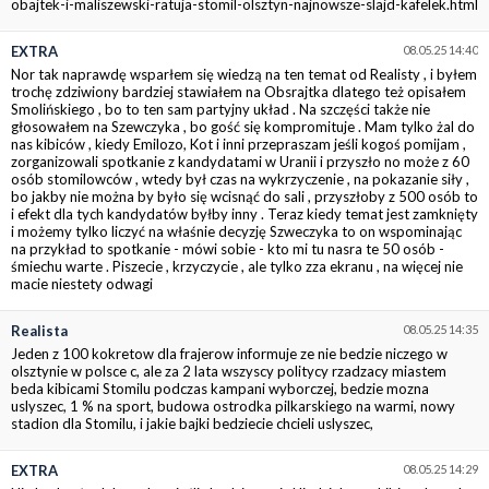
obajtek-i-maliszewski-ratuja-stomil-olsztyn-najnowsze-slajd-kafelek.html
EXTRA
08.05.25 14:40
Nor tak naprawdę wsparłem się wiedzą na ten temat od Realisty , i byłem
trochę zdziwiony bardziej stawiałem na Obsrajtka dlatego też opisałem
Smolińskiego , bo to ten sam partyjny układ . Na szczęści także nie
głosowałem na Szewczyka , bo gość się kompromituje . Mam tylko żal do
nas kibiców , kiedy Emilozo, Kot i inni przepraszam jeśli kogoś pomijam ,
zorganizowali spotkanie z kandydatami w Uranii i przyszło no może z 60
osób stomilowców , wtedy był czas na wykrzyczenie , na pokazanie siły ,
bo jakby nie można by było się wcisnąć do sali , przyszłoby z 500 osób to
i efekt dla tych kandydatów byłby inny . Teraz kiedy temat jest zamknięty
i możemy tylko liczyć na właśnie decyzję Szweczyka to on wspominając
na przykład to spotkanie - mówi sobie - kto mi tu nasra te 50 osób -
śmiechu warte . Piszecie , krzyczycie , ale tylko zza ekranu , na więcej nie
macie niestety odwagi
Realista
08.05.25 14:35
Jeden z 100 kokretow dla frajerow informuje ze nie bedzie niczego w
olsztynie w polsce c, ale za 2 lata wszyscy politycy rzadzacy miastem
beda kibicami Stomilu podczas kampani wyborczej, bedzie mozna
uslyszec, 1 % na sport, budowa ostrodka pilkarskiego na warmi, nowy
stadion dla Stomilu, i jakie bajki bedziecie chcieli uslyszec,
EXTRA
08.05.25 14:29