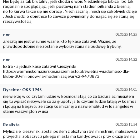
Nie będę aż tak brutalny , jeśli chodzi o wpis Niedzielnego kibica , bo tak
racjonalnie spoglądając , jeśli postawią nam stadion piłkarski z bieżnią ,
no to kurwa także się nie obrażę . Niech zaczną , niech się cokolwiek dzieje
. Jeśli chodzi o obietnice to zawsze powinniśmy domagać się że staną się
rzeczywistością
nor
08.05.25 14:25
Zresztą nie jest w sumie ważne, kto tę kasę załatwił. Ważne, że
prawdopodobnie nie zostanie wykorzystana na budowę trybuny.
nor
08.05.25 14:22
Extra - a jednak kasę załatwił Cieszyński
https://warminskomazurskie.naszemiasto.pl/swietna-wiadomosc-dla-
klubu-30-milionow-na-modernizacje/ar/c2-9478873
Dyrektor OKS 1945
08.05.25 14:01
nie wierzę w co czytam ludzie w kosmos latają co za bzdura aż musiałem
się tu wpisać niebywałe co za głupoty ja tu czytam ludzie latają w kosmos
i lądują na księżycu ze stacji kosmicznej o nazwie holiłud w los angeles w
stanie waszyngton w usa
Realista
08.05.25 13:54
Mylisz sie, cieszynski zostal poslem z olsztyna i byl ministrem, maliszewski
przyjechal zobaczyc z jakiego miasta ma kandydowac i przy okazji byl na