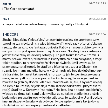
zorro
09.05.25 18:15
i The Core pozamiatał.
No 1
09.05.25 16:28
a niepomysleliscie ze Niedzielny to moze byc soltys Olsztynski
THE CORE
09.05.25 15:56
Słuchaj Niedzielny ("niedzielny" znaczy interesujący się sportem raz w
tygodniu czy nie-dzielny, a więc tchórzliwy?), wiele razy pisałeś ciekawe
rzeczy, ale teraz to cię fantazja poniosła. Każdy z nas jest subiektywny, a
na tym forum jest sporo śmieciowych wpisów. Niestety twoja retoryka
jest właśnie taką śmieciową retoryką. To jest forum kibiców Stomilu i
mamy prawo uważać, że nasz klub i wszystko co z nim związane, a więc
także stadion, to rzeczy najważniejsze na świecie. Jeśli uważasz, że
przekonasz tutaj kogoś, że stadion z bieżnią jest super a Olsztyn się
rozwija bo mamy malutką halę, w której nigdy nie będzie dużej imprezy
siatkarskiej, to nawet tak szerokie horyzonty jak twoje nie przekonają
mnie, że wszystko z tobą w porządku. Co to w ogóle za argument że
bywasz za granicą albo w Gdańsku i Warszawie. A jeśli ja bywam więcej
od ciebie to uznasz, że jednak ja mam szersze horyzonty i przyznasz mi
rację? Stadion w Kortowie jest ładny? No, jest. I na dodatek ma bieżnię,
więc po co drugi taki sam? Jak myślisz, że na takim stadionie z bieżnią
będą mistrzostwa Europy w lekkiej atletyce, to szybciej w Uranii będzie
finał mistrzostw świata w siatkówce. Twoje wpisy brzmią tak jakby w
olsztyńskim ratuszu experymentowali chatbotem...