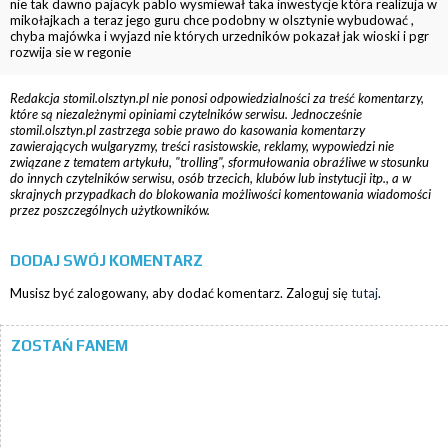
nie tak dawno pajacyk pablo wysmiewał taka inwestycje która realizuja w
mikołajkach a teraz jego guru chce podobny w olsztynie wybudować ,
chyba majówka i wyjazd nie których urzedników pokazał jak wioski i pgr
rozwija sie w regonie
Redakcja stomil.olsztyn.pl nie ponosi odpowiedzialności za treść komentarzy,
które są niezależnymi opiniami czytelników serwisu. Jednocześnie
stomil.olsztyn.pl zastrzega sobie prawo do kasowania komentarzy
zawierających wulgaryzmy, treści rasistowskie, reklamy, wypowiedzi nie
związane z tematem artykułu, "trolling", sformułowania obraźliwe w stosunku
do innych czytelników serwisu, osób trzecich, klubów lub instytucji itp., a w
skrajnych przypadkach do blokowania możliwości komentowania wiadomości
przez poszczególnych użytkowników.
DODAJ SWÓJ KOMENTARZ
Musisz być zalogowany, aby dodać komentarz. Zaloguj się
tutaj
.
ZOSTAŃ FANEM