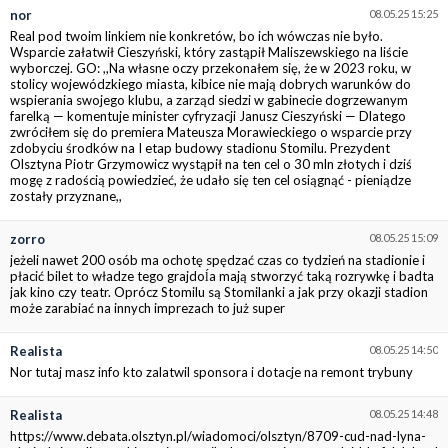
nor
08.05.25 15:25
Real pod twoim linkiem nie konkretów, bo ich wówczas nie było.
Wsparcie załatwił Cieszyński, który zastąpił Maliszewskiego na liście
wyborczej. GO: ,,Na własne oczy przekonałem się, że w 2023 roku, w
stolicy wojewódzkiego miasta, kibice nie mają dobrych warunków do
wspierania swojego klubu, a zarząd siedzi w gabinecie dogrzewanym
farelką — komentuje minister cyfryzacji Janusz Cieszyński — Dlatego
zwróciłem się do premiera Mateusza Morawieckiego o wsparcie przy
zdobyciu środków na I etap budowy stadionu Stomilu. Prezydent
Olsztyna Piotr Grzymowicz wystąpił na ten cel o 30 mln złotych i dziś
mogę z radością powiedzieć, że udało się ten cel osiągnąć - pieniądze
zostały przyznane,,
zorro
08.05.25 15:09
jeżeli nawet 200 osób ma ochotę spędzać czas co tydzień na stadionie i
płacić bilet to władze tego grajdoĺa mają stworzyć taką rozrywkę i badta
jak kino czy teatr. Oprócz Stomilu są Stomilanki a jak przy okazji stadion
może zarabiać na innych imprezach to już super
Realista
08.05.25 14:50
Nor tutaj masz info kto zalatwil sponsora i dotacje na remont trybuny
Realista
08.05.25 14:48
https://www.debata.olsztyn.pl/wiadomoci/olsztyn/8709-cud-nad-lyna-