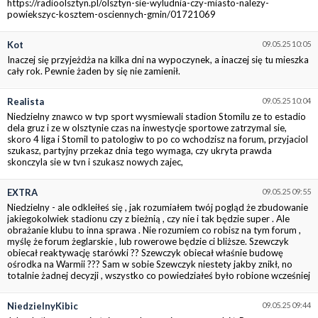
https://radioolsztyn.pl/olsztyn-sie-wyludnia-czy-miasto-nalezy-
powiekszyc-kosztem-osciennych-gmin/01721069
Kot
09.05.25 10:05
Inaczej się przyjeżdża na kilka dni na wypoczynek, a inaczej się tu mieszka
cały rok. Pewnie żaden by się nie zamienił.
Realista
09.05.25 10:04
Niedzielny znawco w tvp sport wysmiewali stadion Stomilu ze to estadio
dela gruz i ze w olsztynie czas na inwestycje sportowe zatrzymal sie,
skoro 4 liga i Stomil to patologiw to po co wchodzisz na forum, przyjaciol
szukasz, partyjny przekaz dnia tego wymaga, czy ukryta prawda
skonczyla sie w tvn i szukasz nowych zajec,
EXTRA
09.05.25 09:55
Niedzielny - ale odkleiłeś się , jak rozumiałem twój pogląd że zbudowanie
jakiegokolwiek stadionu czy z bieżnią , czy nie i tak będzie super . Ale
obrażanie klubu to inna sprawa . Nie rozumiem co robisz na tym forum ,
myślę że forum żeglarskie , lub rowerowe będzie ci bliższe. Szewczyk
obiecał reaktywację starówki ?? Szewczyk obiecał właśnie budowę
ośrodka na Warmii ??? Sam w sobie Szewczyk niestety jakby znikł, no
totalnie żadnej decyzji , wszystko co powiedziałeś było robione wcześniej
NiedzielnyKibic
09.05.25 09:44