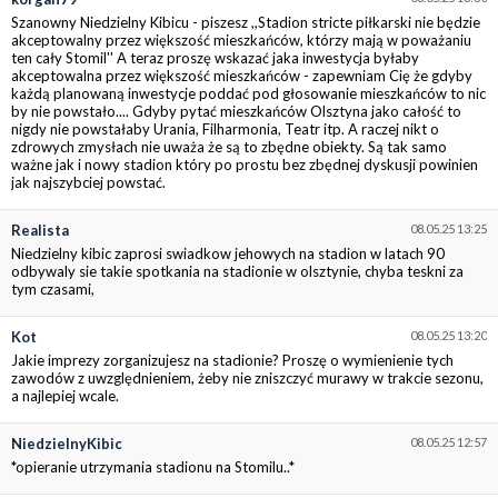
Szanowny Niedzielny Kibicu - piszesz ,,Stadion stricte piłkarski nie będzie
akceptowalny przez większość mieszkańców, którzy mają w poważaniu
ten cały Stomil'' A teraz proszę wskazać jaka inwestycja byłaby
akceptowalna przez większość mieszkańców - zapewniam Cię że gdyby
każdą planowaną inwestycje poddać pod głosowanie mieszkańców to nic
by nie powstało.... Gdyby pytać mieszkańców Olsztyna jako całość to
nigdy nie powstałaby Urania, Filharmonia, Teatr itp. A raczej nikt o
zdrowych zmysłach nie uważa że są to zbędne obiekty. Są tak samo
ważne jak i nowy stadion który po prostu bez zbędnej dyskusji powinien
jak najszybciej powstać.
Realista
08.05.25 13:25
Niedzielny kibic zaprosi swiadkow jehowych na stadion w latach 90
odbywaly sie takie spotkania na stadionie w olsztynie, chyba teskni za
tym czasami,
Kot
08.05.25 13:20
Jakie imprezy zorganizujesz na stadionie? Proszę o wymienienie tych
zawodów z uwzględnieniem, żeby nie zniszczyć murawy w trakcie sezonu,
a najlepiej wcale.
NiedzielnyKibic
08.05.25 12:57
*opieranie utrzymania stadionu na Stomilu..*