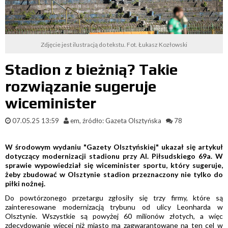
Zdjęcie jest ilustracją do tekstu. Fot. Łukasz Kozłowski
Stadion z bieżnią? Takie
rozwiązanie sugeruje
wiceminister
07.05.25 13:59
em, źródło: Gazeta Olsztyńska
78
W środowym wydaniu "Gazety Olsztyńskiej" ukazał się artykuł
dotyczący modernizacji stadionu przy Al. Piłsudskiego 69a. W
sprawie wypowiedział się wiceminister sportu, który sugeruje,
żeby zbudować w Olsztynie stadion przeznaczony nie tylko do
piłki nożnej.
Do powtórzonego przetargu zgłosiły się trzy firmy, które są
zainteresowane modernizacją trybunu od ulicy Leonharda w
Olsztynie. Wszystkie są powyżej 60 milionów złotych, a więc
zdecydowanie więcej niż miasto ma zagwarantowane na ten cel w