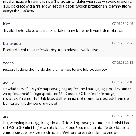
modernizacje trybuny juz po 1 przetargu, dalej wierzysz w swoje urojenia,
100 kokretow dla frajerow jest dla osob twoich przekonan, ciemny lud w
wszystko uwierzy
Kot
07.05.25 17:45
Trzeba było głosować inaczej. Tak mamy kolejny tryumf demokracji.
barakuda
07.05.25 17:36
Popierdoleni to są mieszkańcy tego miasta...wiekszisc
zorro
07.05.25 17:13
jeszcze lądowisko na dachu dla helikopterów lub bocianów
zorro
07.05.25 17:10
te władze w Olsztynie naprawdę są popier...ne i nadają się pod Trybunał
za opieszałość i niegospodarność! Dostali 30 baniek i nie mogą
rozpocząć remontu? Jak ktoś dalby mi na pół domu to poszedł bym do
banku po kredyt po drugie pół
zjs
07.05.25 16:57
Idą w mylną narrację, kasę dostaliście z Rządowego Funduszu Polski Ład
od PiS-u 30mln i to jesta cała kasa. Z budżetu miasta nic nie dokłdacie a
zanosi się , że jeszcze to stracicie. Wybory prezydenckie to znowu