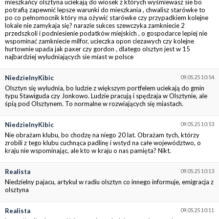
mieszkańcy olsztyna uciekają do wiosek z których wyśmiewasz sie bo
potrafią zapewnić lepsze warunki do mieszkania , chwalisz starówke to
po co pełnomocnik który ma ożywić starówke czy przypadkiem kolejne
lokale nie zamykaja się? narazie sukces szewczyka zamkniecie 2
przedszkoli i podniesienie podatków miejskich , o gospodarce lepiej nie
wspominać zamkniecie milfor, ucieczka opon ciezawych czy kolejne
hurtownie upada jak paxer czy gordon , dlatego olsztyn jest w 15
najbardziej wyludniających sie miast w polsce
NiedzielnyKibic
09.05.25 10:54
Olsztyn się wyludnia, bo ludzie z większym portfelem uciekają do gmin
typu Stawiguda czy Jonkowo. Ludzie pracują i spędzaja w Olsztynie, ale
śpią pod Olsztynem. To normalne w rozwiających się miastach.
NiedzielnyKibic
09.05.25 10:53
Nie obrażam klubu, bo chodzę na niego 20 lat. Obrażam tych, którzy
zrobili z tego klubu cuchnąca padlinę i wstyd na całe województwo, o
kraju nie wspominając, ale kto w kraju o nas pamięta? Nikt.
Realista
09.05.25 10:13
Niedzielny pajacu, artykul w radiu olsztyn co innego informuje, emigracja z
olsztyna
Realista
09.05.25 10:11