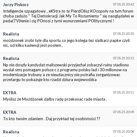
Jerzy Piskorz
07.05.25 20:42
Inteligencie szpagatowy , eKStra to ty PierdOlisz KOcopoły na tym forum
chyba zadużo " Tej Demokracji Jak My To Rozumiemy " się naoglądałeś w
peda(TV)łenie i cię POnosi z tymi wynurzeniami POlitycznymi !
Realista
07.05.25 20:35
możdzonek zrobi tyle dla sportu co jego kolega tez siatkarz papke czyli
nic, od kilku kadencji jest posłem ,
Realista
07.05.25 20:15
Np nie doszly kandydat maliszewski przyjechal zobaczyl ruiny stadionu
wyslal sms pomagam polsce c z programu polsku lad i 30 milionow na
modernizacje trybuny a ze nieudacznicy nie potrafia zorganizowac
przetargu to pokazuje kto rzadzi dziura wojewodzka
EXTRA
07.05.25 20:11
Myślisz że Możdżonek dałby radę przekonać rade miasta .
EXTRA
07.05.25 20:09
To kto twoim zdaniem . Daj przykład tej osobistości ??
Realista
07.05.25 20:06