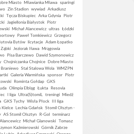
bre Miasto
Mławianka Mława
sparingi
ewo
Zin Stadion
wywiad
Arkadiusz
ki
Tęcza Biskupiec
Arka Gdynia
Piotr
cki
Jagiellonia Białystok
Piotr
ewski
Michał Alancewicz
ultras
Łódzki
portowy
Paweł Tomkiewicz
Grzegorz
Bytovia Bytów
licytacje
Adam Łopatko
 Ząbki
Jeziorak Iława
Mrągowia
wo
Pisa Barczewo
Dawid Szymonowicz
y
Chojniczanka Chojnice
Dobre Miasto
 Braniewo
Stal Stalowa Wola
WMZPN
artki
Galeria Warmińska
sponsor
Piotr
kowski
Rominta Gołdap
GKS
uda
Olimpia Elbląg
Łukta
Resovia
iec
I liga
Ultra(S)tomiL
treningi
Miedź
a
GKS Tychy
Wisła Płock
III liga
 Kielce
Lechia Gdańsk
Stomil Olsztyn -
y
AS Stomil Olsztyn
R-Gol
terminarz
Alancewicz
Michał Glanowski
Tomasz
Szymon Kaźmierowski
Górnik Zabrze
ie Lubin
Arkadiusz Czarnecki
Orange