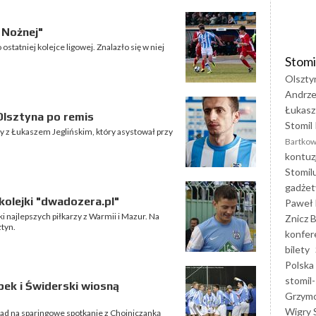
i Nożnej"
statniej kolejce ligowej. Znalazło się w niej
Stomi
Olszty
Andrze
Łukasz
 Olsztyna po remis
Stomil 
 z Łukaszem Jeglińskim, który asystował przy
Bartkow
kontuz
Stomil
gadżet
 kolejki "dwadozera.pl"
Paweł 
i najlepszych piłkarzy z Warmii i Mazur. Na
Znicz B
ztyn.
konfer
bilety
Polska
stomil-
pek i Świderski wiosną
Grzym
Wigry 
ad na sparingowe spotkanie z Chojniczanką