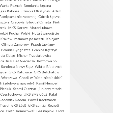
Warta Poznań
Bogdanka Łęczna
gas Kalonas
Olimpia Olsztynek
Adam
Pamiętam i nie zapomnę
Górnik Łęczna
lsztyn
Cracovia
Błękitni Orneta
Piotr
arek
MKS Korsze
Motor Lubawa
dzki Puchar Polski
Flota Świnoujście
 Kraków
rozmowa po meczu
Kolejarz
Olimpia Zambrów
Przedstawiamy
Polonia Bydgoszcz
Granica Kętrzyn
dia Elbląg
Michał Trzeciakiewicz
ica Bruk-Bet Nieciecza
Rozmowa po
Sandecja Nowy Sącz
Wiktor Biedrzycki
zyce
GKS Katowice
GKS Bełchatów
a Warszawa
Chodź w "biało-niebieskich"
h i zdobywaj nagrody!
Kamil Hempel
Piceluk
Stomil Olsztyn - juniorzy młodsi
 Częstochowa
UKS SMS Łódź
Rafał
Radomiak Radom
Paweł Kaczmarek
Travel
ŁKS Łódź
ŁKS Łomża
Rozwój
ice
Piotr Darmochwał
Bez napinki
Odra