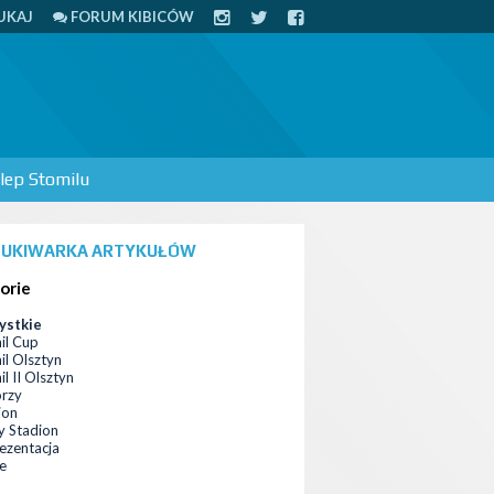
UKAJ
FORUM KIBICÓW
lep Stomilu
UKIWARKA ARTYKUŁÓW
orie
ystkie
il Cup
il Olsztyn
l II Olsztyn
orzy
ion
 Stadion
ezentacja
ce