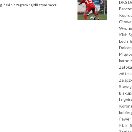
DKS Do
liński nie zagra w najbliższym meczu
Barcz
Kopruc
Głowa
Wypni
Klub S
Lech
Dolcan
Mrągo
karnet
Zatoka
żółte k
Zającz
Stawig
Biskup
Legnic
Korona
kobiet
Paweł 
Ptak
Zagłęb