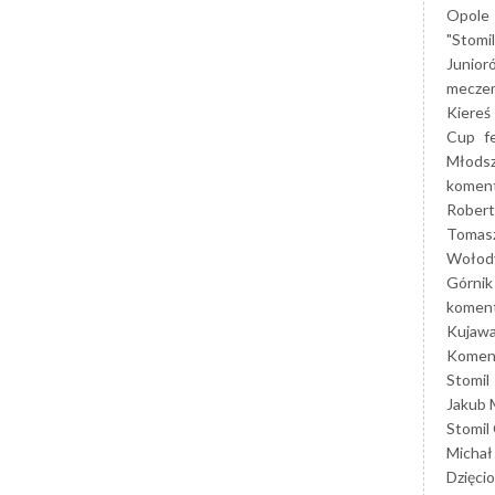
Opole
"Stomi
Junior
mecze
Kiereś
Cup
f
Młods
koment
Robert
Tomas
Wołod
Górnik
koment
Kujaw
Koment
Stomil
Jakub 
Stomil
Michał
Dzięcio