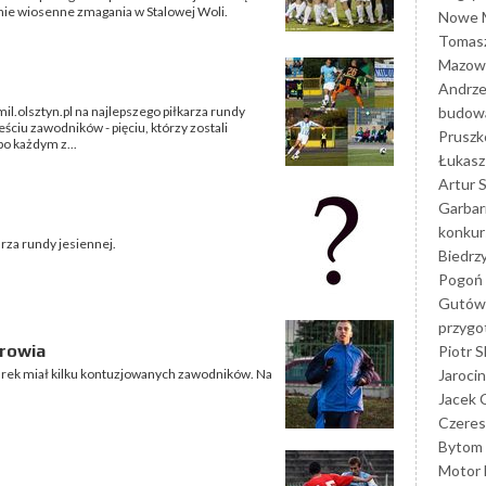
nie wiosenne zmagania w Stalowej Woli.
Nowe M
Tomasz
Mazowi
Andrze
budowa
mil.olsztyn.pl na najlepszego piłkarza rundy
ciu zawodników - pięciu, którzy zostali
Prusz
po każdym z...
Łukasz 
Artur 
Garbar
konkur
arza rundy jesiennej.
Biedrz
Pogoń 
Gutów
przyg
drowia
Piotr S
Jarocin
arek miał kilku kontuzjowanych zawodników. Na
Jacek 
Czeres
Bytom
Motor 