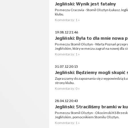
Jegliński: Wynik jest fatalny
Po meczu Cracovia - Stomil Olsztyn Łukasz Jegliń
klubu.
Komentarzy: 1 »
19.08.12 21:46
Jegliński: Była to dla mnie nowa 
Po meczu Stomil Olsztyn - Warta Poznań przep
Jeglińskim, który w meczu zagrał na nowej dla si
Komentarzy: 1 »
31.07.12 20:15
Jegliński: Będziemy mogli skupić s
Zapraszamy do zapoznania się z wypowiedzią Łukas
strony klubu.
Komentarzy: 0 »
28.04.12 20:43
Jegliński: Straciliśmy bramki w k
Po meczu Stomil Olsztyn - Okocimski KS Brzesk
Jeglińskim, pomocnikiem Stomilu Olsztyn.
Komentarzy: 1 »