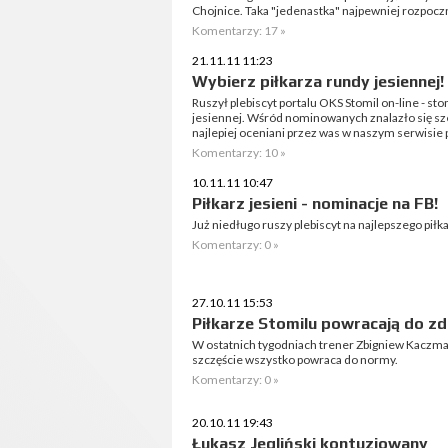
Chojnice. Taka "jedenastka" najpewniej rozpocz
Komentarzy: 17 »
21.11.11 11:23
Wybierz piłkarza rundy jesiennej!
Ruszył plebiscyt portalu OKS Stomil on-line - sto
jesiennej. Wśród nominowanych znalazło się sześ
najlepiej oceniani przez was w naszym serwisie 
Komentarzy: 10 »
10.11.11 10:47
Piłkarz jesieni - nominacje na FB!
Już niedługo ruszy plebiscyt na najlepszego piłk
Komentarzy: 0 »
27.10.11 15:53
Piłkarze Stomilu powracają do z
W ostatnich tygodniach trener Zbigniew Kaczm
szczęście wszystko powraca do normy.
Komentarzy: 0 »
20.10.11 19:43
Łukasz Jegliński kontuzjowany