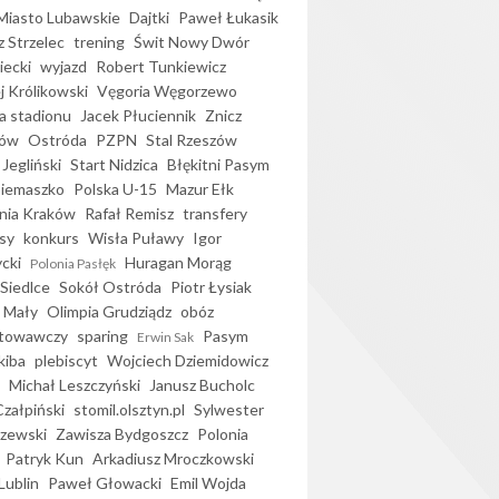
iasto Lubawskie
Dajtki
Paweł Łukasik
 Strzelec
trening
Świt Nowy Dwór
ecki
wyjazd
Robert Tunkiewicz
j Królikowski
Vęgoria Węgorzewo
 stadionu
Jacek Płuciennik
Znicz
ków
Ostróda
PZPN
Stal Rzeszów
Jegliński
Start Nidzica
Błękitni Pasym
Siemaszko
Polska U-15
Mazur Ełk
nia Kraków
Rafał Remisz
transfery
sy
konkurs
Wisła Puławy
Igor
ycki
Huragan Morąg
Polonia Pasłęk
Siedlce
Sokół Ostróda
Piotr Łysiak
 Mały
Olimpia Grudziądz
obóz
otowawczy
sparing
Pasym
Erwin Sak
kiba
plebiscyt
Wojciech Dziemidowicz
Michał Leszczyński
Janusz Bucholc
Czałpiński
stomil.olsztyn.pl
Sylwester
zewski
Zawisza Bydgoszcz
Polonia
Patryk Kun
Arkadiusz Mroczkowski
Lublin
Paweł Głowacki
Emil Wojda