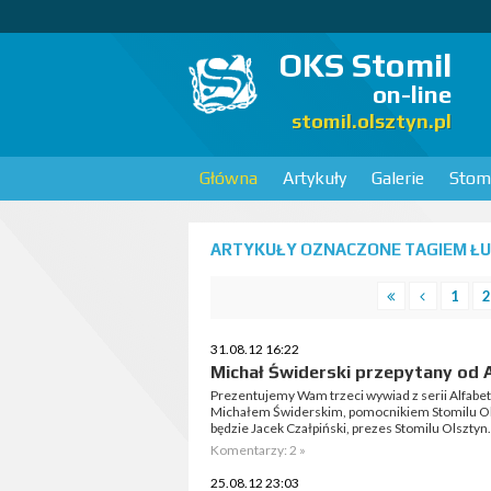
OKS Stomil
on-line
stomil.olsztyn.pl
Główna
Artykuły
Galerie
Stomi
ARTYKUŁY OZNACZONE TAGIEM ŁUK
1
2
31.08.12 16:22
Michał Świderski przepytany od 
Prezentujemy Wam trzeci wywiad z serii Alfabe
Michałem Świderskim, pomocnikiem Stomilu Ol
będzie Jacek Czałpiński, prezes Stomilu Olsztyn.
Komentarzy: 2 »
25.08.12 23:03