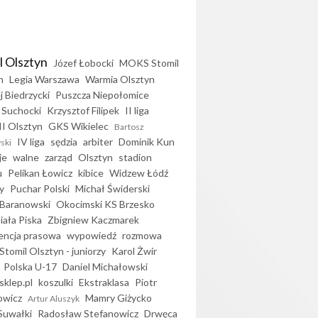
l Olsztyn
Józef Łobocki
MOKS Stomil
n
Legia Warszawa
Warmia Olsztyn
j Biedrzycki
Puszcza Niepołomice
 Suchocki
Krzysztof Filipek
II liga
II Olsztyn
GKS Wikielec
Bartosz
IV liga
sędzia
arbiter
Dominik Kun
ski
je
walne
zarząd
Olsztyn
stadion
u
Pelikan Łowicz
kibice
Widzew Łódź
y
Puchar Polski
Michał Świderski
Baranowski
Okocimski KS Brzesko
iała Piska
Zbigniew Kaczmarek
encja prasowa
wypowiedź
rozmowa
Stomil Olsztyn - juniorzy
Karol Żwir
Polska U-17
Daniel Michałowski
sklep.pl
koszulki
Ekstraklasa
Piotr
owicz
Mamry Giżycko
Artur Aluszyk
Suwałki
Radosław Stefanowicz
Drwęca