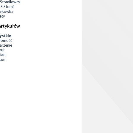
Stomilowcy
 Stomil
zykówka
ety
artykułów
ystkie
domość
rzenie
kuł
iad
eton