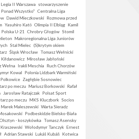
Legia II Warszawa
stowarzyszenie
l Ponad Wszystko"
Centralna Liga
ów
Dawid Mieczkowski
Rozmowa przed
m
Yasuhiro Katō
Olimpia II Elbląg
Kamil
Polska U-21
Chrobry Głogów
Stomil
elieton
Makroregionalna Liga Juniorów
zych
Stal Mielec
(S)krytym okiem
arz
Śląsk Wrocław
Tomasz Wełnicki
 Kiłdanowicz
Mirosław Jabłoński
z Wełna
Irakli Meschia
Ruch Chorzów
ymyr Kowal
Polonia Lidzbark Warmiński
 Polkowice
Zagłębie Sosnowiec
arz po meczu
Mariusz Borkowski
Rafał
a
Jarosław Ratajczak
Polsat Sport
arz po meczu
MKS Kluczbork
Socios
Marek Maleszewski
Warta Sieradz
Mosakowski
Podbeskidzie Bielsko-Biała
 Olsztyn - koszykówka
Tomasz Asensky
 Kraszewski
Wołodymyr Tanczyk
Ernest
ł
Adrian Stawski
Lukáš Kubáň
Kotwica