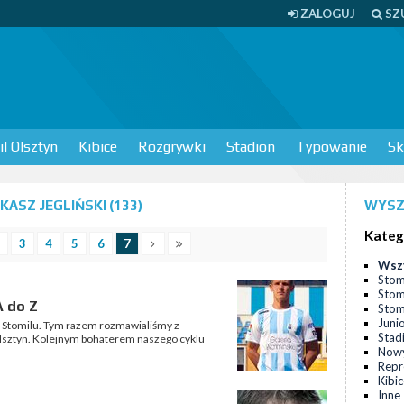
ZALOGUJ
SZ
l Olsztyn
Kibice
Rozgrywki
Stadion
Typowanie
Sk
ASZ JEGLIŃSKI (133)
WYSZ
Kateg
3
4
5
6
7
Wsz
Stom
Stom
A do Z
Stomi
Juni
t Stomilu. Tym razem rozmawialiśmy z
Stad
sztyn. Kolejnym bohaterem naszego cyklu
Nowy
Repr
Kibi
Inne