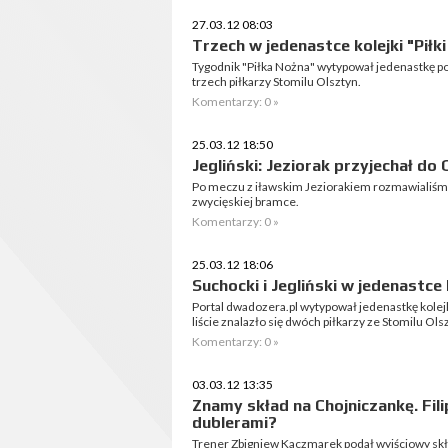
27.03.12 08:03
Trzech w jedenastce kolejki "Piłk
Tygodnik "Piłka Nożna" wytypował jedenastkę po o
trzech piłkarzy Stomilu Olsztyn.
Komentarzy: 0 »
25.03.12 18:50
Jegliński: Jeziorak przyjechał do
Po meczu z iławskim Jeziorakiem rozmawialiśmy
zwycięskiej bramce.
Komentarzy: 0 »
25.03.12 18:06
Suchocki i Jegliński w jedenastce
Portal dwadozera.pl wytypował jedenastkę kolejk
liście znalazło się dwóch piłkarzy ze Stomilu Ols
Komentarzy: 0 »
03.03.12 13:35
Znamy skład na Chojniczankę. Fili
dublerami?
Trener Zbigniew Kaczmarek podał wyjściowy skł