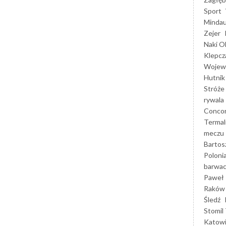
Sport
Mindau
Zejer
Naki O
Klepcz
Wojewó
Hutnik
Stróże
rywala
Concor
Termal
meczu
Bartos
Poloni
barwac
Paweł 
Raków
Śledź
Stomil 
Katow