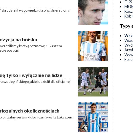
OKS 
MOKS
ski udzielił wypowiedzi dla oficjalnej strony
Kos
Kobi
Typy 
Wsz
pozycja na boisku
Wia
Wyda
rowadziliśmy krótką rozmowę Łukaszem
Arty
ebie pozycji.
Wyw
Feli
ię tylko i wyłącznie na lidze
za Jeglińskiego jakiej udzielił dla oficjalnej
uriozalnych okolicznościach
o oficjalny serwis klubu rozmawiał z Łukaszem