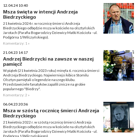
12.04.24 10:40
Msza święta w intencji Andrzeja
Biedrzyckiego
21 kwietnia 2024 r. w rocznicę śmierci Andrzeja
Biedrzyckiego odbędzie msza w kościele na olsztyńskich
Jarotach (Parafia Bogarodzicy Dziewicy Matki Kościoła - ul.
Podgórna 1/Wilczyńskiego).
Komentarzy: 1 »
21.04.23 14:17
Andrzej Biedrzycki na zawsze w naszej
pamięci!
W piątek (21 kwietnia 2023 roku) minęła 6. rocznica śmierci
Andrzeja Biedrzyckiego. Najwierniejsi kibice Stomilu
Olsztyn pamiętali o legendzie naszego klubu.
Przedstawiciele fanatyków zapalili znicze na grobie
popularnego "Biedrzy".
Komentarzy: 2 »
06.04.23 20:36
Msza w szóstą rocznicę śmierci Andrzeja
Biedrzyckiego
21 kwietnia 2022 r. w szóstą rocznicę śmierci Andrzeja
Biedrzyckiego odbędzie msza w kościele na olsztyńskich
Jarotach (Parafia Bogarodzicy Dziewicy Matki Kościoła - ul.
Podgórna 1/Wilczyńskiego).