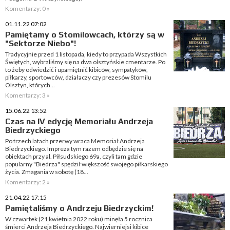
Komentarzy: 0 »
01.11.22 07:02
Pamiętamy o Stomilowcach, którzy są w
"Sektorze Niebo"!
Tradycyjnie przed 1 listopada, kiedy to przypada Wszystkich
Świętych, wybraliśmy się na dwa olsztyńskie cmentarze. Po
to żeby odwiedzić i upamiętnić kibiców, sympatyków,
piłkarzy, sportowców, działaczy czy prezesów Stomilu
Olsztyn, których...
Komentarzy: 3 »
15.06.22 13:52
Czas na IV edycję Memoriału Andrzeja
Biedrzyckiego
Po trzech latach przerwy wraca Memoriał Andrzeja
Biedrzyckiego. Impreza tym razem odbędzie się na
obiektach przy al. Piłsudskiego 69a, czyli tam gdzie
popularny "Biedrza" spędził większość swojego piłkarskiego
życia. Zmagania w sobotę (18...
Komentarzy: 2 »
21.04.22 17:15
Pamiętaliśmy o Andrzeju Biedrzyckim!
W czwartek (21 kwietnia 2022 roku) minęła 5 rocznica
śmierci Andrzeja Biedrzyckiego. Najwierniejsi kibice