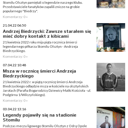
Stomilu Olsztyn pamiętali o legendzie naszego klubu.
Przedstawiciele fanatyków zapalili znicze na grobie
popularnego "Biedrzy".
Komentarzy: 0 »
21.04.22 06:50
Andrzej Biedrzycki: Zawsze starałem się
mieć dobry kontakt z kibicami
21 kwietnia 2022 roku mija piąta rocznica śmierci
legendarnego piłkarza Stomilu Olsztyn - Andrzeja
Biedrzyckiego.
Komentarzy: 0 »
07.04.22 10:48
Msza w rocznicę śmierci Andrzeja
Biedrzyckiego
21 kwietnia 2022 r. w piątą rocznicę śmierci Andrzeja
Biedrzyckiego odbędzie msza w kościele na olsztyńskich
Jarotach (Parafia Bogarodzicy Dziewicy Matki Kościoła - ul.
Podgórna 1/Wilczyńskiego).
Komentarzy: 0 »
03.04.22 13:16
Legendy pojawiły się na stadionie
Stomilu
Podczas meczu ligowego Stomilu Olsztyn z Odrą Opole