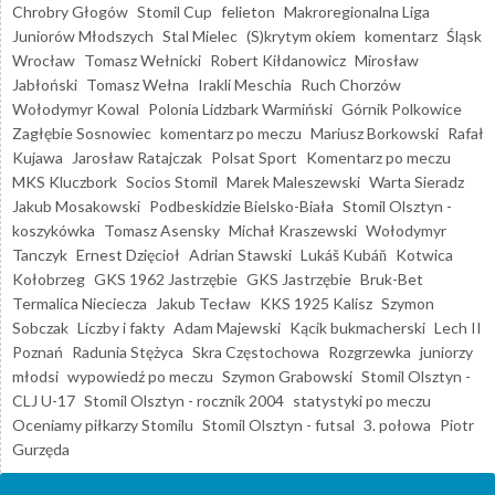
Chrobry Głogów
Stomil Cup
felieton
Makroregionalna Liga
Juniorów Młodszych
Stal Mielec
(S)krytym okiem
komentarz
Śląsk
Wrocław
Tomasz Wełnicki
Robert Kiłdanowicz
Mirosław
Jabłoński
Tomasz Wełna
Irakli Meschia
Ruch Chorzów
Wołodymyr Kowal
Polonia Lidzbark Warmiński
Górnik Polkowice
Zagłębie Sosnowiec
komentarz po meczu
Mariusz Borkowski
Rafał
Kujawa
Jarosław Ratajczak
Polsat Sport
Komentarz po meczu
MKS Kluczbork
Socios Stomil
Marek Maleszewski
Warta Sieradz
Jakub Mosakowski
Podbeskidzie Bielsko-Biała
Stomil Olsztyn -
koszykówka
Tomasz Asensky
Michał Kraszewski
Wołodymyr
Tanczyk
Ernest Dzięcioł
Adrian Stawski
Lukáš Kubáň
Kotwica
Kołobrzeg
GKS 1962 Jastrzębie
GKS Jastrzębie
Bruk-Bet
Termalica Nieciecza
Jakub Tecław
KKS 1925 Kalisz
Szymon
Sobczak
Liczby i fakty
Adam Majewski
Kącik bukmacherski
Lech II
Poznań
Radunia Stężyca
Skra Częstochowa
Rozgrzewka
juniorzy
młodsi
wypowiedź po meczu
Szymon Grabowski
Stomil Olsztyn -
CLJ U-17
Stomil Olsztyn - rocznik 2004
statystyki po meczu
Oceniamy piłkarzy Stomilu
Stomil Olsztyn - futsal
3. połowa
Piotr
Gurzęda