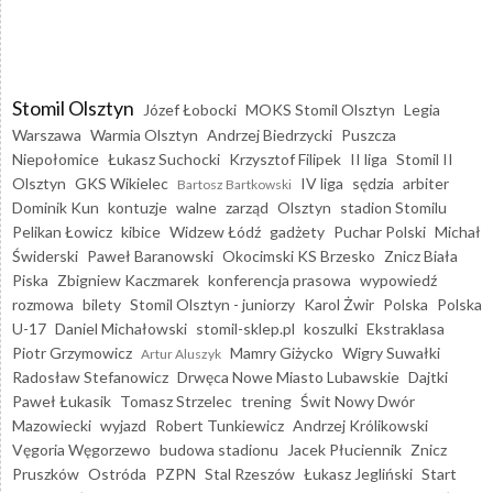
Stomil Olsztyn
Józef Łobocki
MOKS Stomil Olsztyn
Legia
Warszawa
Warmia Olsztyn
Andrzej Biedrzycki
Puszcza
Niepołomice
Łukasz Suchocki
Krzysztof Filipek
II liga
Stomil II
Olsztyn
GKS Wikielec
IV liga
sędzia
arbiter
Bartosz Bartkowski
Dominik Kun
kontuzje
walne
zarząd
Olsztyn
stadion Stomilu
Pelikan Łowicz
kibice
Widzew Łódź
gadżety
Puchar Polski
Michał
Świderski
Paweł Baranowski
Okocimski KS Brzesko
Znicz Biała
Piska
Zbigniew Kaczmarek
konferencja prasowa
wypowiedź
rozmowa
bilety
Stomil Olsztyn - juniorzy
Karol Żwir
Polska
Polska
U-17
Daniel Michałowski
stomil-sklep.pl
koszulki
Ekstraklasa
Piotr Grzymowicz
Mamry Giżycko
Wigry Suwałki
Artur Aluszyk
Radosław Stefanowicz
Drwęca Nowe Miasto Lubawskie
Dajtki
Paweł Łukasik
Tomasz Strzelec
trening
Świt Nowy Dwór
Mazowiecki
wyjazd
Robert Tunkiewicz
Andrzej Królikowski
Vęgoria Węgorzewo
budowa stadionu
Jacek Płuciennik
Znicz
Pruszków
Ostróda
PZPN
Stal Rzeszów
Łukasz Jegliński
Start