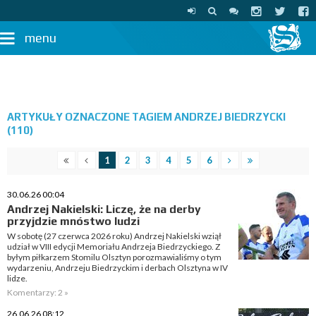
menu
ARTYKUŁY OZNACZONE TAGIEM ANDRZEJ BIEDRZYCKI
(110)
1
2
3
4
5
6
30.06.26 00:04
Andrzej Nakielski: Liczę, że na derby
przyjdzie mnóstwo ludzi
W sobotę (27 czerwca 2026 roku) Andrzej Nakielski wziął
udział w VIII edycji Memoriału Andrzeja Biedrzyckiego. Z
byłym piłkarzem Stomilu Olsztyn porozmawialiśmy o tym
wydarzeniu, Andrzeju Biedrzyckim i derbach Olsztyna w IV
lidze.
Komentarzy: 2 »
26.06.26 08:12