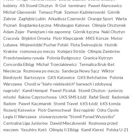
kobiety
AS Stomil Olsztyn
R-Gol
terminarz
Paweł Alancewicz
Michał Glanowski
Tomasz Ptak
Szymon Kaźmierowski
Górnik
Zabrze
Zagłębie Lubin
Arkadiusz Czarnecki
Orange Sport
Warta
Poznań
Bogdanka Łęczna
Mindaugas Kalonas
Olimpia Olsztynek
Adam Zejer
Pamiętam i nie zapomnę
Górnik Łęczna
Naki Olsztyn
Cracovia
Błękitni Orneta
Piotr Klepczarek
MKS Korsze
Motor
Lubawa
Wojewódzki Puchar Polski
Flota Świnoujście
Hutnik
Kraków
rozmowa po meczu
Kolejarz Stróże
Olimpia Zambrów
Przedstawiamy rywala
Polonia Bydgoszcz
Granica Kętrzyn
Concordia Elbląg
Michał Trzeciakiewicz
Termalica Bruk-Bet
Nieciecza
Rozmowa po meczu
Sandecja Nowy Sącz
Wiktor
Biedrzycki
Bartoszyce
GKS Katowice
GKS Bełchatów
Polonia
Warszawa
Chodź w "biało-niebieskich" barwach i zdobywaj
nagrody!
Kamil Hempel
Paweł Piceluk
Stomil Olsztyn - juniorzy
młodsi
Raków Częstochowa
UKS SMS Łódź
Rafał Śledź
Radomiak
Radom
Paweł Kaczmarek
Stomil Travel
ŁKS Łódź
ŁKS Łomża
Rozwój Katowice
Piotr Darmochwał
Bez napinki
Odra Opole
Legia II Warszawa
stowarzyszenie "Stomil Ponad Wszystko"
Centralna Liga Juniorów
Dawid Mieczkowski
Rozmowa przed
meczem
Yasuhiro Katō
Olimpia II Elbląg
Kamil Kiereś
Polska U-21