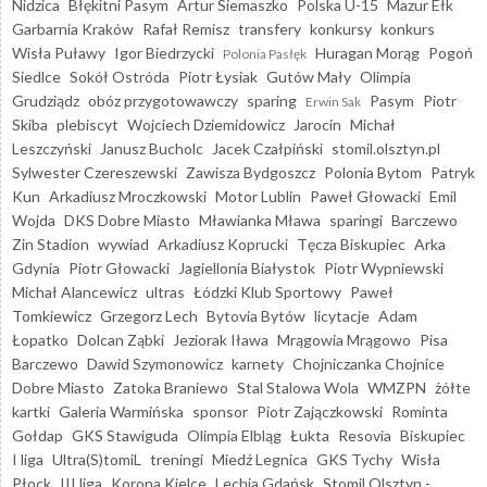
Nidzica
Błękitni Pasym
Artur Siemaszko
Polska U-15
Mazur Ełk
Garbarnia Kraków
Rafał Remisz
transfery
konkursy
konkurs
Wisła Puławy
Igor Biedrzycki
Huragan Morąg
Pogoń
Polonia Pasłęk
Siedlce
Sokół Ostróda
Piotr Łysiak
Gutów Mały
Olimpia
Grudziądz
obóz przygotowawczy
sparing
Pasym
Piotr
Erwin Sak
Skiba
plebiscyt
Wojciech Dziemidowicz
Jarocin
Michał
Leszczyński
Janusz Bucholc
Jacek Czałpiński
stomil.olsztyn.pl
Sylwester Czereszewski
Zawisza Bydgoszcz
Polonia Bytom
Patryk
Kun
Arkadiusz Mroczkowski
Motor Lublin
Paweł Głowacki
Emil
Wojda
DKS Dobre Miasto
Mławianka Mława
sparingi
Barczewo
Zin Stadion
wywiad
Arkadiusz Koprucki
Tęcza Biskupiec
Arka
Gdynia
Piotr Głowacki
Jagiellonia Białystok
Piotr Wypniewski
Michał Alancewicz
ultras
Łódzki Klub Sportowy
Paweł
Tomkiewicz
Grzegorz Lech
Bytovia Bytów
licytacje
Adam
Łopatko
Dolcan Ząbki
Jeziorak Iława
Mrągowia Mrągowo
Pisa
Barczewo
Dawid Szymonowicz
karnety
Chojniczanka Chojnice
Dobre Miasto
Zatoka Braniewo
Stal Stalowa Wola
WMZPN
żółte
kartki
Galeria Warmińska
sponsor
Piotr Zajączkowski
Rominta
Gołdap
GKS Stawiguda
Olimpia Elbląg
Łukta
Resovia
Biskupiec
I liga
Ultra(S)tomiL
treningi
Miedź Legnica
GKS Tychy
Wisła
Płock
III liga
Korona Kielce
Lechia Gdańsk
Stomil Olsztyn -