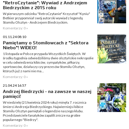
"RetroCzytanie": Wywiad z Andrzejem
Biedrzyckim z 2015 roku
W pierwszym odcinku "RetroCzytanie" Krzysztof "Kyniu"
Betkier przypomniał swój autorski wywiad z legendą
Stomilu Olsztyn - Andrzejem Biedrzyckim.
Komentarzy: 0 »
01.11.24 08:10
Pamiętamy o Stomilowcach z "Sektora
Niebo"! WIDEO!
1 listopada w Polsce przypada Wszystkich Świętych. W
środku tygodnia odwiedziliśmy dwie olsztyńskie nekropolie
w celu odwiedzenia kibiców, sympatyków, piłkarzy,
sportowców, działaczy czy prezesów Stomilu Olsztyn,
których już z nami nie ma...
Komentarzy: 0 »
21.04.24 16:57
Andrzej Biedrzycki - na zawsze w naszej
pamięci!
W niedzielę (21 kwietnia 2024 roku) minęła 7. rocznica
śmierci Andrzeja Biedrzyckiego. Najwierniejsi kibice
Stomilu Olsztyn pamiętali o legendzie naszego klubu.
Przedstawiciele fanatyków zapalili znicze na grobie
popularnego "Biedrzy".
Komentarzy: 0 »