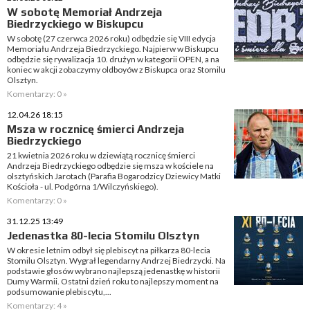
W sobotę Memoriał Andrzeja
Biedrzyckiego w Biskupcu
W sobotę (27 czerwca 2026 roku) odbędzie się VIII edycja
Memoriału Andrzeja Biedrzyckiego. Najpierw w Biskupcu
odbędzie się rywalizacja 10. drużyn w kategorii OPEN, a na
koniec w akcji zobaczymy oldboyów z Biskupca oraz Stomilu
Olsztyn.
Komentarzy: 0 »
12.04.26 18:15
Msza w rocznicę śmierci Andrzeja
Biedrzyckiego
21 kwietnia 2026 roku w dziewiątą rocznicę śmierci
Andrzeja Biedrzyckiego odbędzie się msza w kościele na
olsztyńskich Jarotach (Parafia Bogarodzicy Dziewicy Matki
Kościoła - ul. Podgórna 1/Wilczyńskiego).
Komentarzy: 0 »
31.12.25 13:49
Jedenastka 80-lecia Stomilu Olsztyn
W okresie letnim odbył się plebiscyt na piłkarza 80-lecia
Stomilu Olsztyn. Wygrał legendarny Andrzej Biedrzycki. Na
podstawie głosów wybrano najlepszą jedenastkę w historii
Dumy Warmii. Ostatni dzień roku to najlepszy moment na
podsumowanie plebiscytu,...
Komentarzy: 4 »