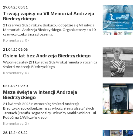
29.04.25 08:31
Trwają zapisy na VII Memoriał Andrzeja
Biedrzyckiego
21 czerwca 2025 roku w Biskucpu odbędzie się VII edycja
Memoriału Andrzeja Biedrzyckiego. Organizatorzy do 10
czerwca czekają na zgłoszenia.
Komentarzy: 0 »
21.04.25 08:08
Osiem lat bez Andrzeja Biedrzyckiego
W poniedziałek (21 kwietnia 2024 roku) minęła 8. rocznica
śmierci Andrzeja Biedrzyckiego.
Komentarzy: 0 »
02.04.25 09:50
Msza święta w intencji Andrzeja
Biedrzyckiego
21 kwietnia 2025 r. w rocznicę śmierci Andrzeja
Biedrzyckiego odbędzie msza w kościele na olsztyńskich
Jarotach (Parafia Bogarodzicy Dziewicy Matki Kościoła - ul.
Podgórna 1/Wilczyńskiego).
Komentarzy: 2 »
26.12.24 08:22