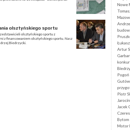
Nowe M
Tomasz
Mazowi
Andrze
ania olsztyńskiego sportu
budowa
zedstawicieli olsztyńskiego sportu z
Prusz
i z finansowaniem olsztyńskiego sportu. Nasz
Łukasz 
drzej Biedrzycki.
Artur 
Garbar
konkur
Biedrz
Pogoń 
Gutów
przyg
Piotr S
Jarocin
Jacek 
Czeres
Bytom
Motor 