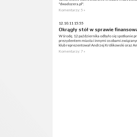
"dwadozera.pl".
Komentarzy: 5 »
12.10.11 15:55
Okrągły stół w sprawie finansow
W środę, 12 października odbyło się spotkanie pr
prezydentem miasta i innymi osobami związanym
klub reprezentował Andrzej Królikowski oraz An
Komentarzy: 7 »