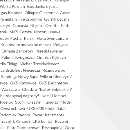
Warta Poznań
Bogdanka Łęczna
gas Kalonas
Olimpia Olsztynek
Adam
Pamiętam i nie zapomnę
Górnik Łęczna
lsztyn
Cracovia
Błękitni Orneta
Piotr
arek
MKS Korsze
Motor Lubawa
dzki Puchar Polski
Flota Świnoujście
 Kraków
rozmowa po meczu
Kolejarz
Olimpia Zambrów
Przedstawiamy
Polonia Bydgoszcz
Granica Kętrzyn
dia Elbląg
Michał Trzeciakiewicz
ica Bruk-Bet Nieciecza
Rozmowa po
Sandecja Nowy Sącz
Wiktor Biedrzycki
zyce
GKS Katowice
GKS Bełchatów
a Warszawa
Chodź w "biało-niebieskich"
h i zdobywaj nagrody!
Kamil Hempel
Piceluk
Stomil Olsztyn - juniorzy młodsi
 Częstochowa
UKS SMS Łódź
Rafał
Radomiak Radom
Paweł Kaczmarek
Travel
ŁKS Łódź
ŁKS Łomża
Rozwój
ice
Piotr Darmochwał
Bez napinki
Odra