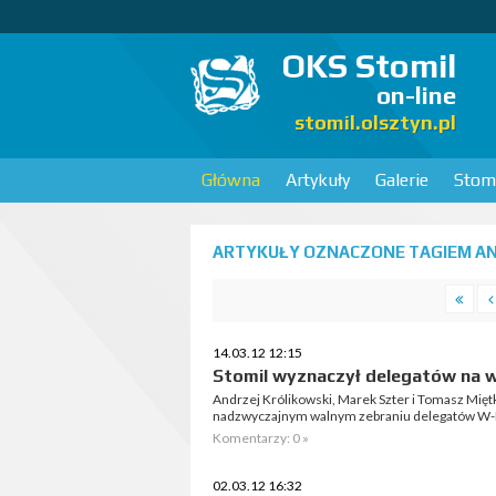
OKS Stomil
on-line
stomil.olsztyn.pl
Główna
Artykuły
Galerie
Stomi
ARTYKUŁY OZNACZONE TAGIEM AN
14.03.12 12:15
Stomil wyznaczył delegatów na 
Andrzej Królikowski, Marek Szter i Tomasz Mięt
nadzwyczajnym walnym zebraniu delegatów W
Komentarzy: 0 »
02.03.12 16:32