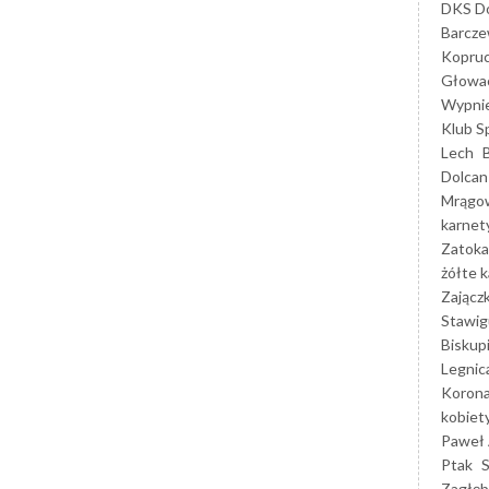
DKS Do
Barcz
Kopruc
Głowa
Wypni
Klub S
Lech
Dolcan
Mrągo
karnet
Zatoka
żółte k
Zającz
Stawig
Biskup
Legnic
Korona
kobiet
Paweł 
Ptak
Zagłęb