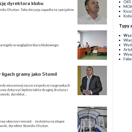
OKS 
cję dyrektora klubu
MOKS
milu Olsztyn. Taka decyzja zapadła na specjalnie
Kos
Kobi
Typy 
Wsz
Wia
Wyda
nastąpiły w wyglądzie biura klubowego.
Arty
Wyw
Feli
 ligach gramy jako Stomil
 rundy wiosennej nasze zespoły w rozgrywkach
zwy dotyczyć będzie także drugiej drużyny i
owski, dyrektor...
wa obecnie remont. - Jesteśmy na etapie
ski, dyrektor Stomilu Olsztyn.