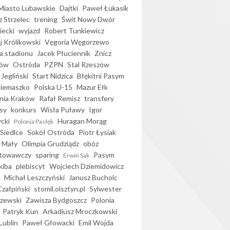
iasto Lubawskie
Dajtki
Paweł Łukasik
 Strzelec
trening
Świt Nowy Dwór
ecki
wyjazd
Robert Tunkiewicz
j Królikowski
Vęgoria Węgorzewo
 stadionu
Jacek Płuciennik
Znicz
ków
Ostróda
PZPN
Stal Rzeszów
Jegliński
Start Nidzica
Błękitni Pasym
Siemaszko
Polska U-15
Mazur Ełk
nia Kraków
Rafał Remisz
transfery
sy
konkurs
Wisła Puławy
Igor
ycki
Huragan Morąg
Polonia Pasłęk
Siedlce
Sokół Ostróda
Piotr Łysiak
 Mały
Olimpia Grudziądz
obóz
otowawczy
sparing
Pasym
Erwin Sak
kiba
plebiscyt
Wojciech Dziemidowicz
Michał Leszczyński
Janusz Bucholc
Czałpiński
stomil.olsztyn.pl
Sylwester
zewski
Zawisza Bydgoszcz
Polonia
Patryk Kun
Arkadiusz Mroczkowski
Lublin
Paweł Głowacki
Emil Wojda