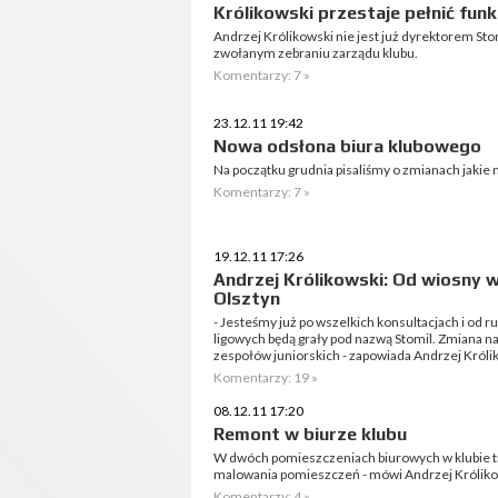
Królikowski przestaje pełnić funk
Andrzej Królikowski nie jest już dyrektorem Sto
zwołanym zebraniu zarządu klubu.
Komentarzy: 7 »
23.12.11 19:42
Nowa odsłona biura klubowego
Na początku grudnia pisaliśmy o zmianach jakie 
Komentarzy: 7 »
19.12.11 17:26
Andrzej Królikowski: Od wiosny w
Olsztyn
- Jesteśmy już po wszelkich konsultacjach i od
ligowych będą grały pod nazwą Stomil. Zmiana na
zespołów juniorskich - zapowiada Andrzej Królik
Komentarzy: 19 »
08.12.11 17:20
Remont w biurze klubu
W dwóch pomieszczeniach biurowych w klubie tr
malowania pomieszczeń - mówi Andrzej Królikow
Komentarzy: 4 »