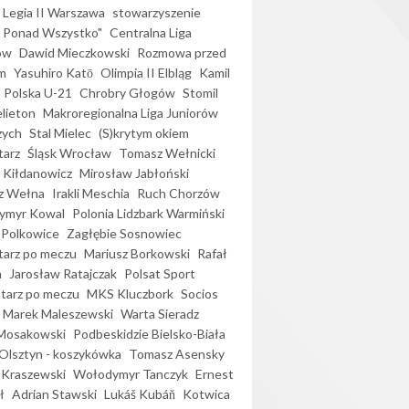
Legia II Warszawa
stowarzyszenie
l Ponad Wszystko"
Centralna Liga
ów
Dawid Mieczkowski
Rozmowa przed
m
Yasuhiro Katō
Olimpia II Elbląg
Kamil
Polska U-21
Chrobry Głogów
Stomil
elieton
Makroregionalna Liga Juniorów
zych
Stal Mielec
(S)krytym okiem
arz
Śląsk Wrocław
Tomasz Wełnicki
 Kiłdanowicz
Mirosław Jabłoński
z Wełna
Irakli Meschia
Ruch Chorzów
ymyr Kowal
Polonia Lidzbark Warmiński
 Polkowice
Zagłębie Sosnowiec
arz po meczu
Mariusz Borkowski
Rafał
a
Jarosław Ratajczak
Polsat Sport
arz po meczu
MKS Kluczbork
Socios
Marek Maleszewski
Warta Sieradz
Mosakowski
Podbeskidzie Bielsko-Biała
 Olsztyn - koszykówka
Tomasz Asensky
 Kraszewski
Wołodymyr Tanczyk
Ernest
ł
Adrian Stawski
Lukáš Kubáň
Kotwica