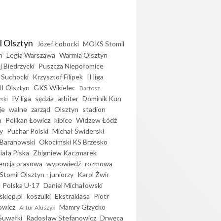
l Olsztyn
Józef Łobocki
MOKS Stomil
n
Legia Warszawa
Warmia Olsztyn
j Biedrzycki
Puszcza Niepołomice
 Suchocki
Krzysztof Filipek
II liga
II Olsztyn
GKS Wikielec
Bartosz
IV liga
sędzia
arbiter
Dominik Kun
ski
je
walne
zarząd
Olsztyn
stadion
u
Pelikan Łowicz
kibice
Widzew Łódź
y
Puchar Polski
Michał Świderski
Baranowski
Okocimski KS Brzesko
iała Piska
Zbigniew Kaczmarek
encja prasowa
wypowiedź
rozmowa
Stomil Olsztyn - juniorzy
Karol Żwir
Polska U-17
Daniel Michałowski
sklep.pl
koszulki
Ekstraklasa
Piotr
owicz
Mamry Giżycko
Artur Aluszyk
Suwałki
Radosław Stefanowicz
Drwęca