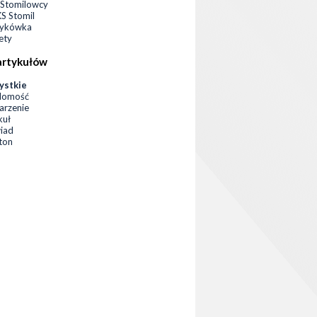
Stomilowcy
 Stomil
zykówka
ety
artykułów
ystkie
domość
rzenie
kuł
iad
eton