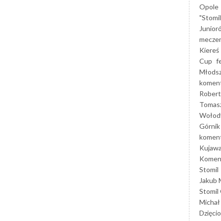
Opole
"Stomi
Junior
mecze
Kiereś
Cup
f
Młods
koment
Robert
Tomas
Wołod
Górnik
koment
Kujaw
Koment
Stomil
Jakub 
Stomil
Michał
Dzięcio