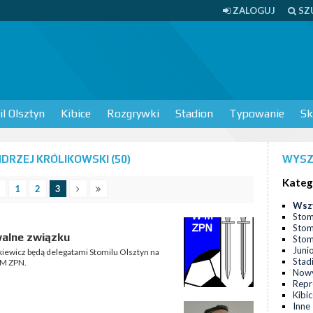
ZALOGUJ
SZ
l Olsztyn
Kibice
Rozgrywki
Stadion
Typowanie
Sk
DRZEJ KRÓLIKOWSKI (50)
WYSZ
Kateg
1
2
3
Wsz
Stom
Stom
walne związku
Stomi
Juni
kiewicz będą delegatami Stomilu Olsztyn na
Stad
-M ZPN.
Nowy
Repr
Kibi
Inne