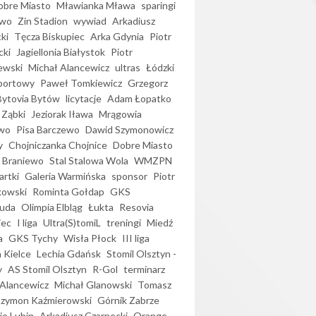
bre Miasto
Mławianka Mława
sparingi
ewo
Zin Stadion
wywiad
Arkadiusz
ki
Tęcza Biskupiec
Arka Gdynia
Piotr
cki
Jagiellonia Białystok
Piotr
ewski
Michał Alancewicz
ultras
Łódzki
portowy
Paweł Tomkiewicz
Grzegorz
Bytovia Bytów
licytacje
Adam Łopatko
 Ząbki
Jeziorak Iława
Mrągowia
wo
Pisa Barczewo
Dawid Szymonowicz
y
Chojniczanka Chojnice
Dobre Miasto
 Braniewo
Stal Stalowa Wola
WMZPN
artki
Galeria Warmińska
sponsor
Piotr
kowski
Rominta Gołdap
GKS
uda
Olimpia Elbląg
Łukta
Resovia
iec
I liga
Ultra(S)tomiL
treningi
Miedź
a
GKS Tychy
Wisła Płock
III liga
 Kielce
Lechia Gdańsk
Stomil Olsztyn -
y
AS Stomil Olsztyn
R-Gol
terminarz
Alancewicz
Michał Glanowski
Tomasz
Szymon Kaźmierowski
Górnik Zabrze
ie Lubin
Arkadiusz Czarnecki
Orange