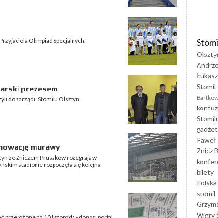
Stomi
rzyjaciela Olimpiad Specjalnych.
Olszty
Andrze
Łukasz
Stomil 
iarski prezesem
Bartkow
yli do zarządu Stomilu Olsztyn.
kontuz
Stomil
gadżet
Paweł 
enowację murawy
Znicz B
ztyn ze Zniczem Pruszków rozegrają w
konfer
ńskim stadionie rozpoczęła się kolejna
bilety
Polska
stomil-
Grzym
Wigry 
 przełożone na 10 listopada - donosi portal