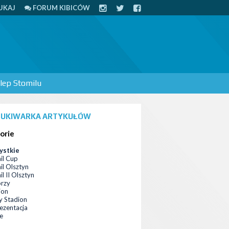
UKAJ
FORUM KIBICÓW
lep Stomilu
UKIWARKA ARTYKUŁÓW
orie
ystkie
il Cup
il Olsztyn
l II Olsztyn
orzy
ion
 Stadion
ezentacja
ce