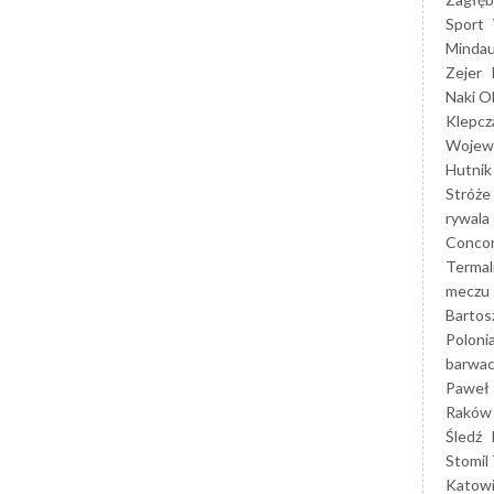
Sport
Mindau
Zejer
Naki O
Klepcz
Wojewó
Hutnik
Stróże
rywala
Concor
Termal
meczu
Bartos
Poloni
barwac
Paweł 
Raków
Śledź
Stomil 
Katow