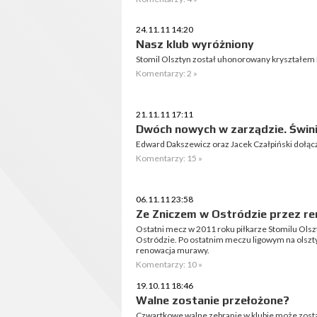
24.11.11 14:20
Nasz klub wyróżniony
Stomil Olsztyn został uhonorowany kryształem P
Komentarzy: 2 »
21.11.11 17:11
Dwóch nowych w zarządzie. Świn
Edward Dakszewicz oraz Jacek Czałpiński dołącz
Komentarzy: 15 »
06.11.11 23:58
Ze Zniczem w Ostródzie przez r
Ostatni mecz w 2011 roku piłkarze Stomilu Ols
Ostródzie. Po ostatnim meczu ligowym na olszty
renowacja murawy.
Komentarzy: 10 »
19.10.11 18:46
Walne zostanie przełożone?
Czwartkowe walne zebranie w klubie może zostać