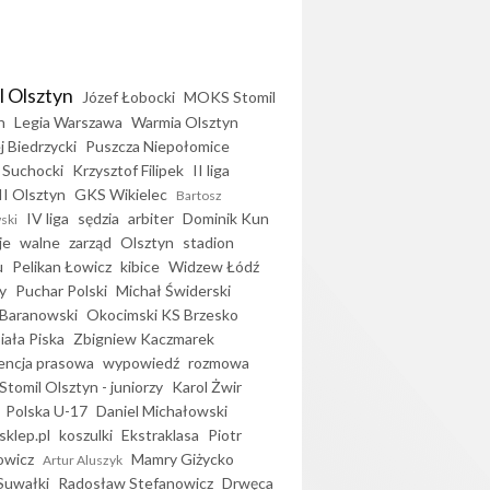
l Olsztyn
Józef Łobocki
MOKS Stomil
n
Legia Warszawa
Warmia Olsztyn
j Biedrzycki
Puszcza Niepołomice
 Suchocki
Krzysztof Filipek
II liga
II Olsztyn
GKS Wikielec
Bartosz
IV liga
sędzia
arbiter
Dominik Kun
ski
je
walne
zarząd
Olsztyn
stadion
u
Pelikan Łowicz
kibice
Widzew Łódź
y
Puchar Polski
Michał Świderski
Baranowski
Okocimski KS Brzesko
iała Piska
Zbigniew Kaczmarek
encja prasowa
wypowiedź
rozmowa
Stomil Olsztyn - juniorzy
Karol Żwir
Polska U-17
Daniel Michałowski
sklep.pl
koszulki
Ekstraklasa
Piotr
owicz
Mamry Giżycko
Artur Aluszyk
Suwałki
Radosław Stefanowicz
Drwęca