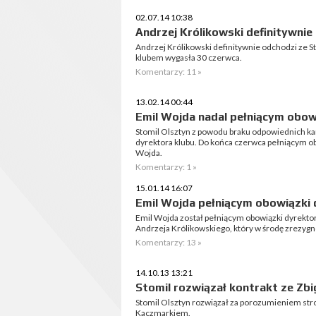
02.07.14 10:38
Andrzej Królikowski definitywnie
Andrzej Królikowski definitywnie odchodzi ze 
klubem wygasła 30 czerwca.
Komentarzy: 11 »
13.02.14 00:44
Emil Wojda nadal pełniącym obow
Stomil Olsztyn z powodu braku odpowiednich ka
dyrektora klubu. Do końca czerwca pełniącym ob
Wojda.
Komentarzy: 1 »
15.01.14 16:07
Emil Wojda pełniącym obowiązki 
Emil Wojda został pełniącym obowiązki dyrektora
Andrzeja Królikowskiego, który w środę zrezyg
Komentarzy: 13 »
14.10.13 13:21
Stomil rozwiązał kontrakt ze Z
Stomil Olsztyn rozwiązał za porozumieniem st
Kaczmarkiem.