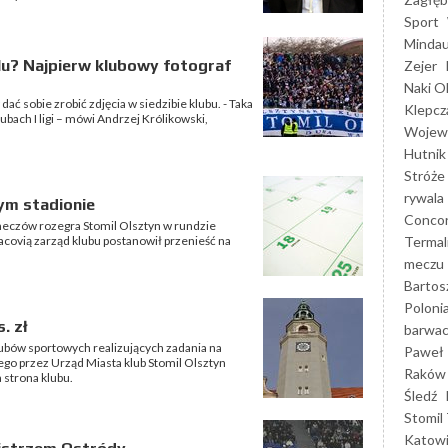
Sport
Mindau
lu? Najpierw klubowy fotograf
Zejer
Naki O
ć sobie zrobić zdjęcia w siedzibie klubu. - Taka
Klepcz
bach I ligi – mówi Andrzej Królikowski,
Wojewó
Hutnik
Stróże
rywala
ym stadionie
Concor
meczów rozegra Stomil Olsztyn w rundzie
Termal
acovią zarząd klubu postanowił przenieść na
meczu
Bartos
Poloni
. zł
barwac
ubów sportowych realizujących zadania na
Paweł 
go przez Urząd Miasta klub Stomil Olsztyn
Raków
 strona klubu.
Śledź
Stomil 
Katow