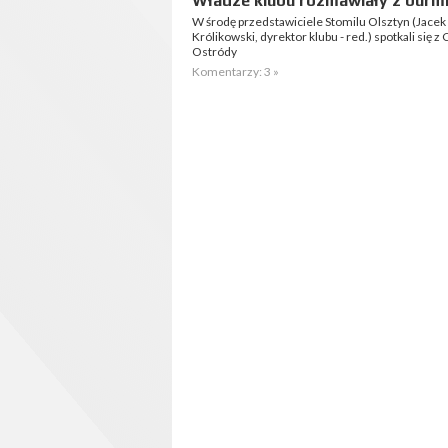
Władze klubu rozmawiały z burm
W środę przedstawiciele Stomilu Olsztyn (Jacek 
Królikowski, dyrektor klubu - red.) spotkali s
Ostródy
Komentarzy: 3 »