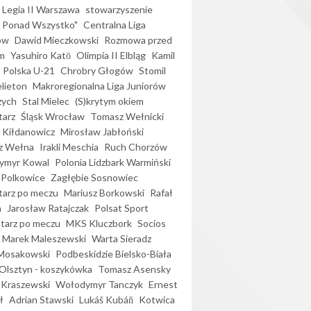
Legia II Warszawa
stowarzyszenie
l Ponad Wszystko"
Centralna Liga
ów
Dawid Mieczkowski
Rozmowa przed
m
Yasuhiro Katō
Olimpia II Elbląg
Kamil
Polska U-21
Chrobry Głogów
Stomil
elieton
Makroregionalna Liga Juniorów
zych
Stal Mielec
(S)krytym okiem
arz
Śląsk Wrocław
Tomasz Wełnicki
 Kiłdanowicz
Mirosław Jabłoński
z Wełna
Irakli Meschia
Ruch Chorzów
ymyr Kowal
Polonia Lidzbark Warmiński
 Polkowice
Zagłębie Sosnowiec
arz po meczu
Mariusz Borkowski
Rafał
a
Jarosław Ratajczak
Polsat Sport
arz po meczu
MKS Kluczbork
Socios
Marek Maleszewski
Warta Sieradz
Mosakowski
Podbeskidzie Bielsko-Biała
 Olsztyn - koszykówka
Tomasz Asensky
 Kraszewski
Wołodymyr Tanczyk
Ernest
ł
Adrian Stawski
Lukáš Kubáň
Kotwica