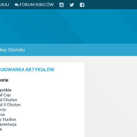
UKAJ
FORUM KIBICÓW
lep Stomilu
UKIWARKA ARTYKUŁÓW
orie
ystkie
il Cup
il Olsztyn
l II Olsztyn
orzy
ion
 Stadion
ezentacja
ce