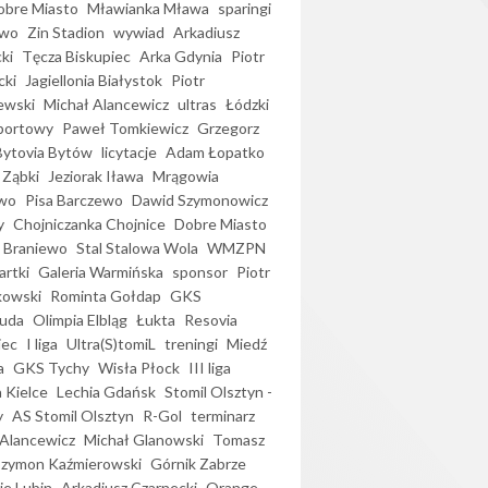
bre Miasto
Mławianka Mława
sparingi
ewo
Zin Stadion
wywiad
Arkadiusz
ki
Tęcza Biskupiec
Arka Gdynia
Piotr
cki
Jagiellonia Białystok
Piotr
ewski
Michał Alancewicz
ultras
Łódzki
portowy
Paweł Tomkiewicz
Grzegorz
Bytovia Bytów
licytacje
Adam Łopatko
 Ząbki
Jeziorak Iława
Mrągowia
wo
Pisa Barczewo
Dawid Szymonowicz
y
Chojniczanka Chojnice
Dobre Miasto
 Braniewo
Stal Stalowa Wola
WMZPN
artki
Galeria Warmińska
sponsor
Piotr
kowski
Rominta Gołdap
GKS
uda
Olimpia Elbląg
Łukta
Resovia
iec
I liga
Ultra(S)tomiL
treningi
Miedź
a
GKS Tychy
Wisła Płock
III liga
 Kielce
Lechia Gdańsk
Stomil Olsztyn -
y
AS Stomil Olsztyn
R-Gol
terminarz
Alancewicz
Michał Glanowski
Tomasz
Szymon Kaźmierowski
Górnik Zabrze
ie Lubin
Arkadiusz Czarnecki
Orange