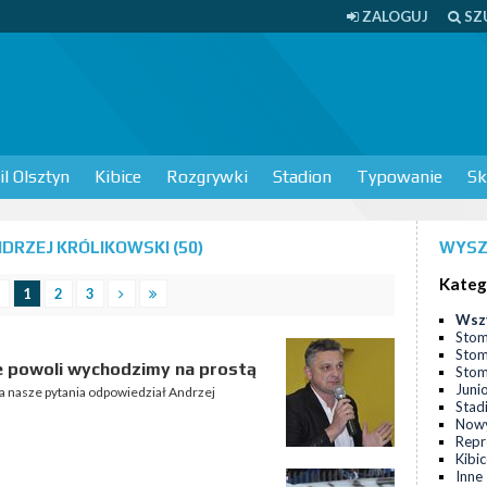
ZALOGUJ
SZ
l Olsztyn
Kibice
Rozgrywki
Stadion
Typowanie
Sk
DRZEJ KRÓLIKOWSKI (50)
WYSZ
Kateg
1
2
3
Wsz
Stom
Stom
ie powoli wychodzimy na prostą
Stomi
Juni
a nasze pytania odpowiedział Andrzej
Stad
Nowy
Repr
Kibi
Inne