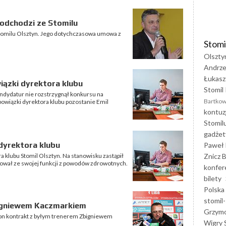
 odchodzi ze Stomilu
Stomilu Olsztyn. Jego dotychczasowa umowa z
Stomi
Olszty
Andrze
Łukasz
iązki dyrektora klubu
Stomil 
ndydatur nie rozstrzygnął konkursu na
Bartkow
owiązki dyrektora klubu pozostanie Emil
kontuz
Stomil
gadżet
dyrektora klubu
Paweł 
Znicz B
 klubu Stomil Olsztyn. Na stanowisku zastąpił
nował ze swojej funkcji z powodów zdrowotnych.
konfer
bilety
Polska
stomil-
bigniewem Kaczmarkiem
Grzym
ron kontrakt z byłym trenerem Zbigniewem
Wigry 