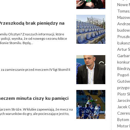
Nowe M
Tomasz
Mazowi
Przeszkodą brak pieniędzy na
Andrze
budowa
milu Olsztyn? Z naszych informacji, które
Prusz
policji, wynika, że od nowego sezonu kibice
Łukasz 
ionie Stomilu. Będą...
Artur 
Garbar
konkur
Biedrz
za zamieszanie przed meczem IV ligi Stomil II
Pogoń 
Gutów
przyg
Piotr S
meczem minuta ciszy ku pamięci
Jarocin
Jacek 
ejarzem Stróże. W klubie zapewniają, że mecz na
Czeres
ch warunków do gry, ale pocieszające jest to,
Bytom
Motor 