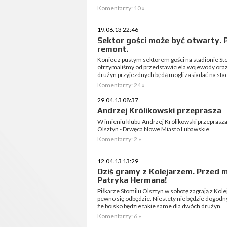
Komentarzy: 10 »
19.06.13 22:46
Sektor gości może być otwarty. 
remont.
Koniec z pustym sektorem gości na stadionie Sto
otrzymaliśmy od przedstawiciela wojewody oraz 
drużyn przyjezdnych będą mogli zasiadać na stad
Komentarzy: 24 »
29.04.13 08:37
Andrzej Królikowski przeprasza
W imieniu klubu Andrzej Królikowski przeprasza 
Olsztyn - Drwęca Nowe Miasto Lubawskie.
Komentarzy: 2 »
12.04.13 13:29
Dziś gramy z Kolejarzem. Przed 
Patryka Hermana!
Piłkarze Stomilu Olsztyn w sobotę zagrają z Kol
pewno się odbędzie. Niestety nie będzie dogodny
że boisko będzie takie same dla dwóch drużyn.
Komentarzy: 6 »