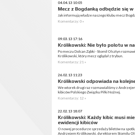
04.04.13 10:05
Mecz z Bogdanką odbędzie się w 
Jak informują władze naszego klubu mecz Bogdan
Komentarzy: 0 »
09.03.13 17:16
Królikowski: Nie było polotu w na
Po meczu Dolcan Ząbki - Stomil Olsztyn rozmaw
Królikowski, który mecz oglądał z trybun.
Komentarzy: 21 »
26.02.13 11:23
Królikowski odpowiada na kolejne
We wtorek drugi raz rozmawialiśmy z Andrzeje
kibiców Polskiego Związku Piłki Nożnej.
Komentarzy: 12 »
22.02.13 18:07
Królikowski: Każdy kibic musi mie
ewidencji kibiców
O nowej procedurze sprzedaży biletów na spotk
Andrzejem Królikowski, dyrektorem Stomilu Ol