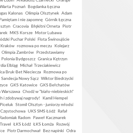
Warta Poznań
Bogdanka Łęczna
gas Kalonas
Olimpia Olsztynek
Adam
Pamiętam i nie zapomnę
Górnik Łęczna
lsztyn
Cracovia
Błękitni Orneta
Piotr
arek
MKS Korsze
Motor Lubawa
dzki Puchar Polski
Flota Świnoujście
 Kraków
rozmowa po meczu
Kolejarz
Olimpia Zambrów
Przedstawiamy
Polonia Bydgoszcz
Granica Kętrzyn
dia Elbląg
Michał Trzeciakiewicz
ica Bruk-Bet Nieciecza
Rozmowa po
Sandecja Nowy Sącz
Wiktor Biedrzycki
zyce
GKS Katowice
GKS Bełchatów
a Warszawa
Chodź w "biało-niebieskich"
h i zdobywaj nagrody!
Kamil Hempel
Piceluk
Stomil Olsztyn - juniorzy młodsi
 Częstochowa
UKS SMS Łódź
Rafał
Radomiak Radom
Paweł Kaczmarek
Travel
ŁKS Łódź
ŁKS Łomża
Rozwój
ice
Piotr Darmochwał
Bez napinki
Odra