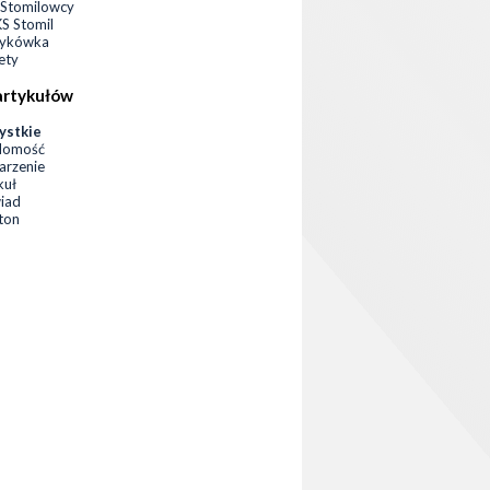
Stomilowcy
 Stomil
zykówka
ety
artykułów
ystkie
domość
rzenie
kuł
iad
eton