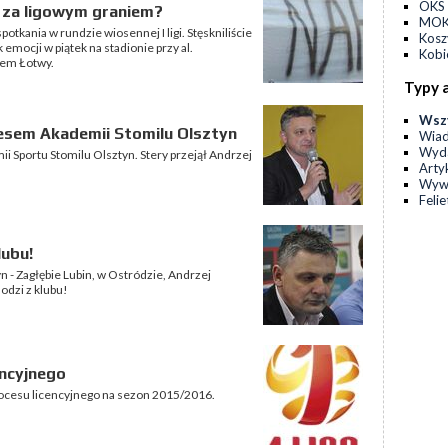
OKS 
uż za ligowym graniem?
MOKS
tkania w rundzie wiosennej I ligi. Stęskniliście
Kos
emocji w piątek na stadionie przy al.
Kobi
zem Łotwy.
Typy 
Wsz
esem Akademii Stomilu Olsztyn
Wia
Wyda
i Sportu Stomilu Olsztyn. Stery przejął Andrzej
Arty
Wyw
Feli
lubu!
 - Zagłębie Lubin, w Ostródzie, Andrzej
odzi z klubu!
encyjnego
ocesu licencyjnego na sezon 2015/2016.