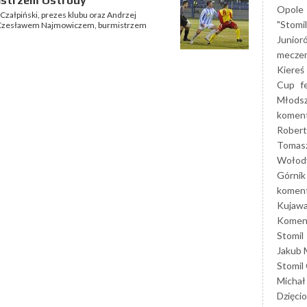
istrzem Ostródy
Opole
Czałpiński, prezes klubu oraz Andrzej
"Stomi
ię z Czesławem Najmowiczem, burmistrzem
Junior
mecze
Kiereś
Cup
f
Młods
koment
Robert
Tomas
Wołod
Górnik
koment
Kujaw
Koment
Stomil
Jakub 
Stomil
Michał
Dzięcio