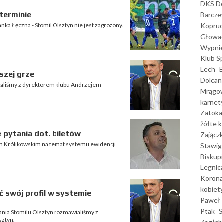
DKS Do
terminie
Barcz
Kopruc
ka Łęczna - Stomil Olsztyn nie jest zagrożony.
Głowa
Wypni
Klub S
Lech
szej grze
Dolcan
ialiśmy z dyrektorem klubu Andrzejem
Mrągo
karnet
Zatoka
żółte k
 pytania dot. biletów
Zającz
m Królikowskim na temat systemu ewidencji
Stawig
Biskup
Legnic
Korona
kobiet
ć swój profil w systemie
Paweł 
Ptak
ania Stomilu Olsztyn rozmawialiśmy z
sztyn.
Zagłęb