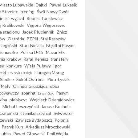
iasto Lubawskie
Dajtki
Paweł Łukasik
 Strzelec
trening
Świt Nowy Dwór
ecki
wyjazd
Robert Tunkiewicz
j Królikowski
Vęgoria Węgorzewo
 stadionu
Jacek Płuciennik
Znicz
ków
Ostróda
PZPN
Stal Rzeszów
Jegliński
Start Nidzica
Błękitni Pasym
Siemaszko
Polska U-15
Mazur Ełk
nia Kraków
Rafał Remisz
transfery
sy
konkurs
Wisła Puławy
Igor
ycki
Huragan Morąg
Polonia Pasłęk
Siedlce
Sokół Ostróda
Piotr Łysiak
 Mały
Olimpia Grudziądz
obóz
otowawczy
sparing
Pasym
Erwin Sak
kiba
plebiscyt
Wojciech Dziemidowicz
Michał Leszczyński
Janusz Bucholc
Czałpiński
stomil.olsztyn.pl
Sylwester
zewski
Zawisza Bydgoszcz
Polonia
Patryk Kun
Arkadiusz Mroczkowski
Lublin
Paweł Głowacki
Emil Wojda