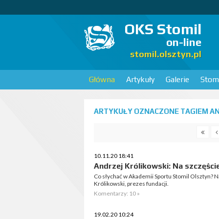
OKS Stomil
on-line
stomil.olsztyn.pl
Główna
Artykuły
Galerie
Stomi
ARTYKUŁY OZNACZONE TAGIEM AN
10.11.20 18:41
Andrzej Królikowski: Na szczęśc
Co słychać w Akademii Sportu Stomil Olsztyn? N
Królikowski, prezes fundacji.
Komentarzy: 10 »
19.02.20 10:24