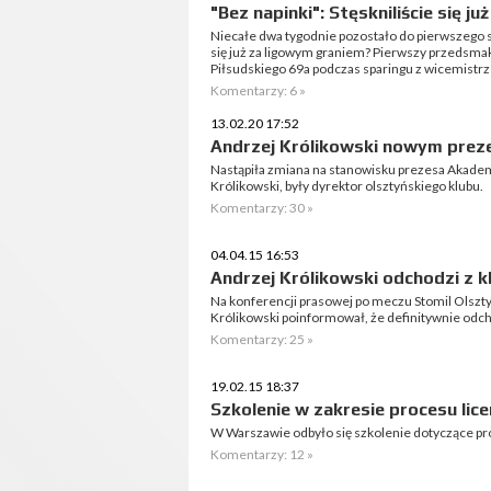
"Bez napinki": Stęskniliście się j
Niecałe dwa tygodnie pozostało do pierwszego spo
się już za ligowym graniem? Pierwszy przedsmak 
Piłsudskiego 69a podczas sparingu z wicemistr
Komentarzy: 6 »
13.02.20 17:52
Andrzej Królikowski nowym prez
Nastąpiła zmiana na stanowisku prezesa Akademi
Królikowski, były dyrektor olsztyńskiego klubu.
Komentarzy: 30 »
04.04.15 16:53
Andrzej Królikowski odchodzi z k
Na konferencji prasowej po meczu Stomil Olsztyn
Królikowski poinformował, że definitywnie odch
Komentarzy: 25 »
19.02.15 18:37
Szkolenie w zakresie procesu lic
W Warszawie odbyło się szkolenie dotyczące pr
Komentarzy: 12 »