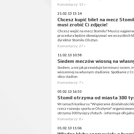
Komentarzy: 13 »
21.02.13 15:14
Chcesz kupić bilet na mecz Stomi
musi zrobić Ci zdjęcie!
Chcesz wejść na mecz Stomilu? Musisz najpierw da
procedura będzie obowiązywać we wszystkich klu
dyrektor Stomilu Olsztyn.
Komentarzy: 27 »
11.02.13 10:58
Siedem meczów wiosną na własn
Siedem, a nie jak przewiduje terminarz osiem, 
wiosennej na własnym stadionie. Spotkanie z Cr
obcy stadion.
Komentarzy: 7 »
05.02.13 16:53
Stomil otrzyma od miasta 300 tys
W ramach konkursu "Wspieranie działalności kl
rzecz rozwoju sportu w Olsztynie" organizowane
otrzyma 300 tysięcy złotych - informuje oficjalna
Komentarzy: 8 »
01.02.13 11:06