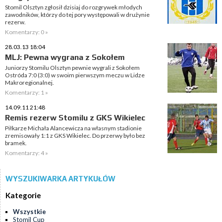
Stomil Olsztyn zgłosił dzisiaj do rozgrywek młodych
zawodników, którzy do tej pory występowali w drużynie
rezerw.
Komentarzy: 0 »
28.03.13 18:04
MLJ: Pewna wygrana z Sokołem
Juniorzy Stomilu Olsztyn pewnie wygrali z Sokołem
Ostróda 7:0 (3:0) w swoim pierwszym meczu w Lidze
Makroregionalnej.
Komentarzy: 1 »
14.09.11 21:48
Remis rezerw Stomilu z GKS Wikielec
Piłkarze Michała Alancewicza na własnym stadionie
zremisowały 1:1 z GKS Wikielec. Do przerwy było bez
bramek.
Komentarzy: 4 »
WYSZUKIWARKA ARTYKUŁÓW
Kategorie
Wszystkie
Stomil Cup