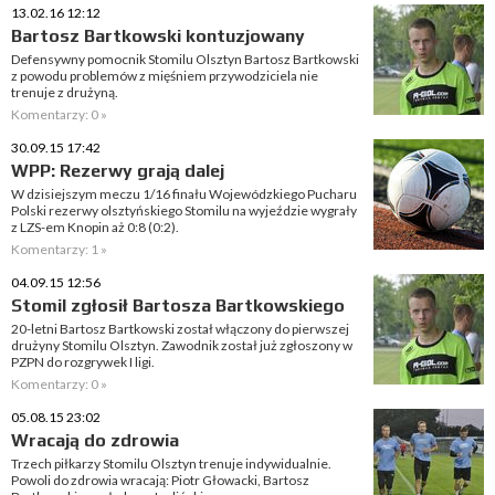
13.02.16 12:12
Bartosz Bartkowski kontuzjowany
Defensywny pomocnik Stomilu Olsztyn Bartosz Bartkowski
z powodu problemów z mięśniem przywodziciela nie
trenuje z drużyną.
Komentarzy: 0 »
30.09.15 17:42
WPP: Rezerwy grają dalej
W dzisiejszym meczu 1/16 finału Wojewódzkiego Pucharu
Polski rezerwy olsztyńskiego Stomilu na wyjeździe wygrały
z LZS-em Knopin aż 0:8 (0:2).
Komentarzy: 1 »
04.09.15 12:56
Stomil zgłosił Bartosza Bartkowskiego
20-letni Bartosz Bartkowski został włączony do pierwszej
drużyny Stomilu Olsztyn. Zawodnik został już zgłoszony w
PZPN do rozgrywek I ligi.
Komentarzy: 0 »
05.08.15 23:02
Wracają do zdrowia
Trzech piłkarzy Stomilu Olsztyn trenuje indywidualnie.
Powoli do zdrowia wracają: Piotr Głowacki, Bartosz