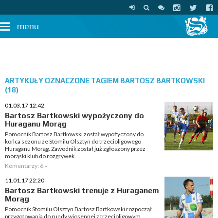
menu
ARTYKUŁY OZNACZONE TAGIEM BARTOSZ BARTKOWSKI
(18)
01.03.17 12:42
Bartosz Bartkowski wypożyczony do
Huraganu Morąg
Pomocnik Bartosz Bartkowski został wypożyczony do
końca sezonu ze Stomilu Olsztyn do trzecioligowego
Huraganu Morąg. Zawodnik został już zgłoszony przez
morąski klub do rozgrywek.
Komentarzy: 6 »
11.01.17 22:20
Bartosz Bartkowski trenuje z Huraganem
Morąg
Pomocnik Stomilu Olsztyn Bartosz Bartkowski rozpoczął
przygotowania do rundy wiosennej z trzecioligowym