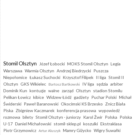
Stomil Olsztyn
Józef Łobocki
MOKS Stomil Olsztyn
Legia
Warszawa
Warmia Olsztyn
Andrzej Biedrzycki
Puszcza
Niepołomice
Łukasz Suchocki
Krzysztof Filipek
II liga
Stomil II
Olsztyn
GKS Wikielec
IV liga
sędzia
arbiter
Bartosz Bartkowski
Dominik Kun
kontuzje
walne
zarząd
Olsztyn
stadion Stomilu
Pelikan Łowicz
kibice
Widzew Łódź
gadżety
Puchar Polski
Michał
Świderski
Paweł Baranowski
Okocimski KS Brzesko
Znicz Biała
Piska
Zbigniew Kaczmarek
konferencja prasowa
wypowiedź
rozmowa
bilety
Stomil Olsztyn - juniorzy
Karol Żwir
Polska
Polska
U-17
Daniel Michałowski
stomil-sklep.pl
koszulki
Ekstraklasa
Piotr Grzymowicz
Mamry Giżycko
Wigry Suwałki
Artur Aluszyk