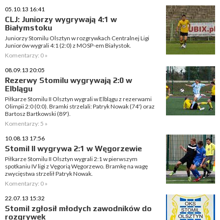
05.10.13 16:41
CLJ: Juniorzy wygrywają 4:1 w
Białymstoku
Juniorzy Stomilu Olsztyn w rozgrywkach Centralnej Ligi
Juniorów wygrali 4:1 (2:0) z MOSP-em Białystok.
Komentarzy: 0 »
08.09.13 20:05
Rezerwy Stomilu wygrywają 2:0 w
Elblągu
Piłkarze Stomilu II Olsztyn wygrali w Elblągu z rezerwami
Olimpii 2:0 (0:0). Bramki strzelali: Patryk Nowak (74') oraz
Bartosz Bartkowski (89').
Komentarzy: 5 »
10.08.13 17:56
Stomil II wygrywa 2:1 w Węgorzewie
Piłkarze Stomilu II Olsztyn wygrali 2:1 w pierwszym
spotkaniu IV ligi z Vęgorią Węgorzewo. Bramkę na wagę
zwycięstwa strzelił Patryk Nowak.
Komentarzy: 0 »
22.07.13 15:32
Stomil zgłosił młodych zawodników do
rozgrywek