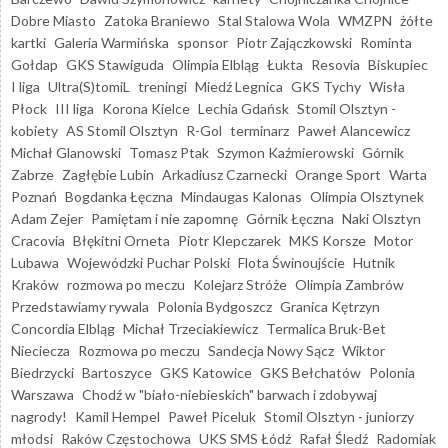
Dobre Miasto
Zatoka Braniewo
Stal Stalowa Wola
WMZPN
żółte
kartki
Galeria Warmińska
sponsor
Piotr Zajączkowski
Rominta
Gołdap
GKS Stawiguda
Olimpia Elbląg
Łukta
Resovia
Biskupiec
I liga
Ultra(S)tomiL
treningi
Miedź Legnica
GKS Tychy
Wisła
Płock
III liga
Korona Kielce
Lechia Gdańsk
Stomil Olsztyn -
kobiety
AS Stomil Olsztyn
R-Gol
terminarz
Paweł Alancewicz
Michał Glanowski
Tomasz Ptak
Szymon Kaźmierowski
Górnik
Zabrze
Zagłębie Lubin
Arkadiusz Czarnecki
Orange Sport
Warta
Poznań
Bogdanka Łęczna
Mindaugas Kalonas
Olimpia Olsztynek
Adam Zejer
Pamiętam i nie zapomnę
Górnik Łęczna
Naki Olsztyn
Cracovia
Błękitni Orneta
Piotr Klepczarek
MKS Korsze
Motor
Lubawa
Wojewódzki Puchar Polski
Flota Świnoujście
Hutnik
Kraków
rozmowa po meczu
Kolejarz Stróże
Olimpia Zambrów
Przedstawiamy rywala
Polonia Bydgoszcz
Granica Kętrzyn
Concordia Elbląg
Michał Trzeciakiewicz
Termalica Bruk-Bet
Nieciecza
Rozmowa po meczu
Sandecja Nowy Sącz
Wiktor
Biedrzycki
Bartoszyce
GKS Katowice
GKS Bełchatów
Polonia
Warszawa
Chodź w "biało-niebieskich" barwach i zdobywaj
nagrody!
Kamil Hempel
Paweł Piceluk
Stomil Olsztyn - juniorzy
młodsi
Raków Częstochowa
UKS SMS Łódź
Rafał Śledź
Radomiak