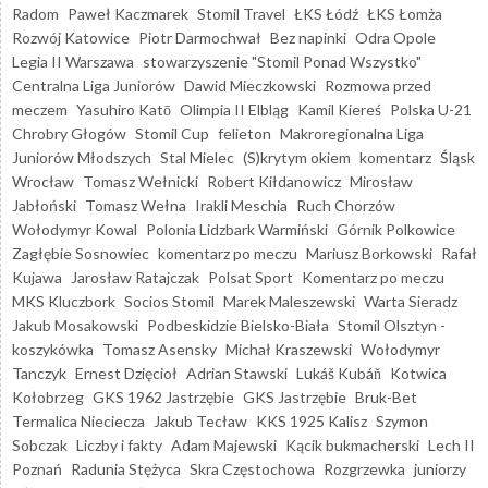
Radom
Paweł Kaczmarek
Stomil Travel
ŁKS Łódź
ŁKS Łomża
Rozwój Katowice
Piotr Darmochwał
Bez napinki
Odra Opole
Legia II Warszawa
stowarzyszenie "Stomil Ponad Wszystko"
Centralna Liga Juniorów
Dawid Mieczkowski
Rozmowa przed
meczem
Yasuhiro Katō
Olimpia II Elbląg
Kamil Kiereś
Polska U-21
Chrobry Głogów
Stomil Cup
felieton
Makroregionalna Liga
Juniorów Młodszych
Stal Mielec
(S)krytym okiem
komentarz
Śląsk
Wrocław
Tomasz Wełnicki
Robert Kiłdanowicz
Mirosław
Jabłoński
Tomasz Wełna
Irakli Meschia
Ruch Chorzów
Wołodymyr Kowal
Polonia Lidzbark Warmiński
Górnik Polkowice
Zagłębie Sosnowiec
komentarz po meczu
Mariusz Borkowski
Rafał
Kujawa
Jarosław Ratajczak
Polsat Sport
Komentarz po meczu
MKS Kluczbork
Socios Stomil
Marek Maleszewski
Warta Sieradz
Jakub Mosakowski
Podbeskidzie Bielsko-Biała
Stomil Olsztyn -
koszykówka
Tomasz Asensky
Michał Kraszewski
Wołodymyr
Tanczyk
Ernest Dzięcioł
Adrian Stawski
Lukáš Kubáň
Kotwica
Kołobrzeg
GKS 1962 Jastrzębie
GKS Jastrzębie
Bruk-Bet
Termalica Nieciecza
Jakub Tecław
KKS 1925 Kalisz
Szymon
Sobczak
Liczby i fakty
Adam Majewski
Kącik bukmacherski
Lech II
Poznań
Radunia Stężyca
Skra Częstochowa
Rozgrzewka
juniorzy