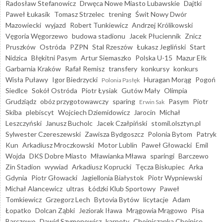
Radosław Stefanowicz
Drwęca Nowe Miasto Lubawskie
Dajtki
Paweł Łukasik
Tomasz Strzelec
trening
Świt Nowy Dwór
Mazowiecki
wyjazd
Robert Tunkiewicz
Andrzej Królikowski
Vęgoria Węgorzewo
budowa stadionu
Jacek Płuciennik
Znicz
Pruszków
Ostróda
PZPN
Stal Rzeszów
Łukasz Jegliński
Start
Nidzica
Błękitni Pasym
Artur Siemaszko
Polska U-15
Mazur Ełk
Garbarnia Kraków
Rafał Remisz
transfery
konkursy
konkurs
Wisła Puławy
Igor Biedrzycki
Huragan Morąg
Pogoń
Polonia Pasłęk
Siedlce
Sokół Ostróda
Piotr Łysiak
Gutów Mały
Olimpia
Grudziądz
obóz przygotowawczy
sparing
Pasym
Piotr
Erwin Sak
Skiba
plebiscyt
Wojciech Dziemidowicz
Jarocin
Michał
Leszczyński
Janusz Bucholc
Jacek Czałpiński
stomil.olsztyn.pl
Sylwester Czereszewski
Zawisza Bydgoszcz
Polonia Bytom
Patryk
Kun
Arkadiusz Mroczkowski
Motor Lublin
Paweł Głowacki
Emil
Wojda
DKS Dobre Miasto
Mławianka Mława
sparingi
Barczewo
Zin Stadion
wywiad
Arkadiusz Koprucki
Tęcza Biskupiec
Arka
Gdynia
Piotr Głowacki
Jagiellonia Białystok
Piotr Wypniewski
Michał Alancewicz
ultras
Łódzki Klub Sportowy
Paweł
Tomkiewicz
Grzegorz Lech
Bytovia Bytów
licytacje
Adam
Łopatko
Dolcan Ząbki
Jeziorak Iława
Mrągowia Mrągowo
Pisa
Barczewo
Dawid Szymonowicz
karnety
Chojniczanka Chojnice