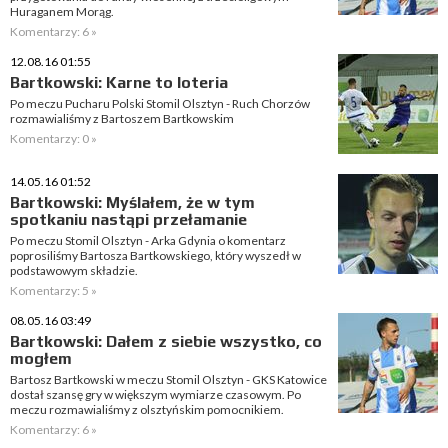
Huraganem Morąg.
Komentarzy: 6 »
12.08.16 01:55
Bartkowski: Karne to loteria
Po meczu Pucharu Polski Stomil Olsztyn - Ruch Chorzów
rozmawialiśmy z Bartoszem Bartkowskim
Komentarzy: 0 »
14.05.16 01:52
Bartkowski: Myślałem, że w tym
spotkaniu nastąpi przełamanie
Po meczu Stomil Olsztyn - Arka Gdynia o komentarz
poprosiliśmy Bartosza Bartkowskiego, który wyszedł w
podstawowym składzie.
Komentarzy: 5 »
08.05.16 03:49
Bartkowski: Dałem z siebie wszystko, co
mogłem
Bartosz Bartkowski w meczu Stomil Olsztyn - GKS Katowice
dostał szansę gry w większym wymiarze czasowym. Po
meczu rozmawialiśmy z olsztyńskim pomocnikiem.
Komentarzy: 6 »