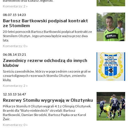
Bartkowski oraz Łukasz Jegliński.
Komentarzy: 2 »
08.07.15 14:23
Bartosz Bartkowski podpisał kontrakt
ze Stomilem
20-letni pomocnik Bartosz Bartkowski podpisał kontrakt ze
Stomilem Olsztyn. Jego umowa będzie ważna przez dwa
lata.
Komentarzy: 0 »
06.08.14 15:21
Zawodnicy rezerw odchodzą do innych
klubów
Sześciu zawodników, którzy w poprzednim sezonie grali w
czwartoligowych rezerwach Stomilu Olsztyn, zmieniło
kluby.
Komentarzy: 2 »
12.10.13 16:47
Rezerwy Stomilu wygrywają w Olsztynku
Piłkarze Stomilu II Olsztyn wygrali 4:1 z Olimpią Olsztynek.
Bramki dla "Biało-niebieskich" strzelali: Bartosz
Bartkowski, Damian Skrodzki, Bartosz Papka oraz Karol
Żwir.
Komentarzy: 0 »