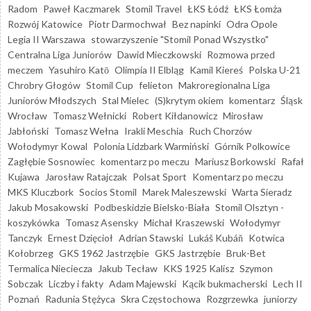
Radom
Paweł Kaczmarek
Stomil Travel
ŁKS Łódź
ŁKS Łomża
Rozwój Katowice
Piotr Darmochwał
Bez napinki
Odra Opole
Legia II Warszawa
stowarzyszenie "Stomil Ponad Wszystko"
Centralna Liga Juniorów
Dawid Mieczkowski
Rozmowa przed
meczem
Yasuhiro Katō
Olimpia II Elbląg
Kamil Kiereś
Polska U-21
Chrobry Głogów
Stomil Cup
felieton
Makroregionalna Liga
Juniorów Młodszych
Stal Mielec
(S)krytym okiem
komentarz
Śląsk
Wrocław
Tomasz Wełnicki
Robert Kiłdanowicz
Mirosław
Jabłoński
Tomasz Wełna
Irakli Meschia
Ruch Chorzów
Wołodymyr Kowal
Polonia Lidzbark Warmiński
Górnik Polkowice
Zagłębie Sosnowiec
komentarz po meczu
Mariusz Borkowski
Rafał
Kujawa
Jarosław Ratajczak
Polsat Sport
Komentarz po meczu
MKS Kluczbork
Socios Stomil
Marek Maleszewski
Warta Sieradz
Jakub Mosakowski
Podbeskidzie Bielsko-Biała
Stomil Olsztyn -
koszykówka
Tomasz Asensky
Michał Kraszewski
Wołodymyr
Tanczyk
Ernest Dzięcioł
Adrian Stawski
Lukáš Kubáň
Kotwica
Kołobrzeg
GKS 1962 Jastrzębie
GKS Jastrzębie
Bruk-Bet
Termalica Nieciecza
Jakub Tecław
KKS 1925 Kalisz
Szymon
Sobczak
Liczby i fakty
Adam Majewski
Kącik bukmacherski
Lech II
Poznań
Radunia Stężyca
Skra Częstochowa
Rozgrzewka
juniorzy