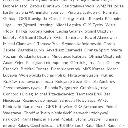
Dobre Miasto
Zatoka Braniewo
Stal Stalowa Wola
WMZPN
żółte
kartki
Galeria Warmińska
sponsor
Piotr Zajączkowski
Rominta
Gołdap
GKS Stawiguda
Olimpia Elbląg
Łukta
Resovia
Biskupiec
I liga
Ultra(S)tomiL
treningi
Miedź Legnica
GKS Tychy
Wisła
Płock
III liga
Korona Kielce
Lechia Gdańsk
Stomil Olsztyn -
kobiety
AS Stomil Olsztyn
R-Gol
terminarz
Paweł Alancewicz
Michał Glanowski
Tomasz Ptak
Szymon Kaźmierowski
Górnik
Zabrze
Zagłębie Lubin
Arkadiusz Czarnecki
Orange Sport
Warta
Poznań
Bogdanka Łęczna
Mindaugas Kalonas
Olimpia Olsztynek
Adam Zejer
Pamiętam i nie zapomnę
Górnik Łęczna
Naki Olsztyn
Cracovia
Błękitni Orneta
Piotr Klepczarek
MKS Korsze
Motor
Lubawa
Wojewódzki Puchar Polski
Flota Świnoujście
Hutnik
Kraków
rozmowa po meczu
Kolejarz Stróże
Olimpia Zambrów
Przedstawiamy rywala
Polonia Bydgoszcz
Granica Kętrzyn
Concordia Elbląg
Michał Trzeciakiewicz
Termalica Bruk-Bet
Nieciecza
Rozmowa po meczu
Sandecja Nowy Sącz
Wiktor
Biedrzycki
Bartoszyce
GKS Katowice
GKS Bełchatów
Polonia
Warszawa
Chodź w "biało-niebieskich" barwach i zdobywaj
nagrody!
Kamil Hempel
Paweł Piceluk
Stomil Olsztyn - juniorzy
młodsi
Raków Częstochowa
UKS SMS Łódź
Rafał Śledź
Radomiak