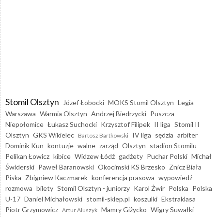
Stomil Olsztyn
Józef Łobocki
MOKS Stomil Olsztyn
Legia
Warszawa
Warmia Olsztyn
Andrzej Biedrzycki
Puszcza
Niepołomice
Łukasz Suchocki
Krzysztof Filipek
II liga
Stomil II
Olsztyn
GKS Wikielec
IV liga
sędzia
arbiter
Bartosz Bartkowski
Dominik Kun
kontuzje
walne
zarząd
Olsztyn
stadion Stomilu
Pelikan Łowicz
kibice
Widzew Łódź
gadżety
Puchar Polski
Michał
Świderski
Paweł Baranowski
Okocimski KS Brzesko
Znicz Biała
Piska
Zbigniew Kaczmarek
konferencja prasowa
wypowiedź
rozmowa
bilety
Stomil Olsztyn - juniorzy
Karol Żwir
Polska
Polska
U-17
Daniel Michałowski
stomil-sklep.pl
koszulki
Ekstraklasa
Piotr Grzymowicz
Mamry Giżycko
Wigry Suwałki
Artur Aluszyk