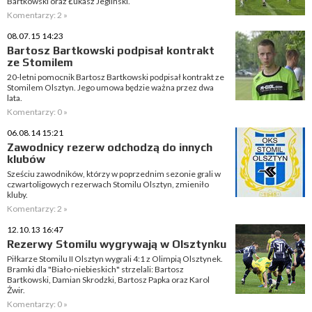
Bartkowski oraz Łukasz Jegliński.
Komentarzy: 2 »
08.07.15 14:23
Bartosz Bartkowski podpisał kontrakt
ze Stomilem
20-letni pomocnik Bartosz Bartkowski podpisał kontrakt ze
Stomilem Olsztyn. Jego umowa będzie ważna przez dwa
lata.
Komentarzy: 0 »
06.08.14 15:21
Zawodnicy rezerw odchodzą do innych
klubów
Sześciu zawodników, którzy w poprzednim sezonie grali w
czwartoligowych rezerwach Stomilu Olsztyn, zmieniło
kluby.
Komentarzy: 2 »
12.10.13 16:47
Rezerwy Stomilu wygrywają w Olsztynku
Piłkarze Stomilu II Olsztyn wygrali 4:1 z Olimpią Olsztynek.
Bramki dla "Biało-niebieskich" strzelali: Bartosz
Bartkowski, Damian Skrodzki, Bartosz Papka oraz Karol
Żwir.
Komentarzy: 0 »