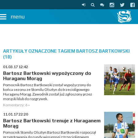
menu
ARTYKUŁY OZNACZONE TAGIEM BARTOSZ BARTKOWSKI
(18)
01.03.17 12:42
Bartosz Bartkowski wypożyczony do
Huraganu Morąg
Pomocnik Bartosz Bartkowski został wypożyczony do
końca sezonu ze Stomilu Olsztyn do trzecioligowego
Huraganu Morąg. Zawodnik został już zgłoszony przez
morąski klub do rozgrywek.
Komentarzy: 6 »
11.01.17 22:20
Bartosz Bartkowski trenuje z Huraganem
Morąg
Pomocnik Stomilu Olsztyn Bartosz Bartkowski rozpoczął
przygotowania do rundy wiosennej z trzecioligowym