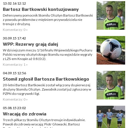
13.02.16 12:12
Bartosz Bartkowski kontuzjowany
Defensywny pomocnik Stomilu Olsztyn Bartosz Bartkowski
z powodu problemów z mięśniem przywodziciela nie
trenuje z drużyną.
Komentarzy: 0 »
30.09.15 17:42
WPP: Rezerwy grają dalej
W dzisiejszym meczu 1/16 finału Wojewódzkiego Pucharu
Polski rezerwy olsztyńskiego Stomilu na wyjeździe wygrały
z LZS-em Knopin aż 0:8 (0:2).
Komentarzy: 1 »
04.09.15 12:56
Stomil zgłosił Bartosza Bartkowskiego
20-letni Bartosz Bartkowski został włączony do pierwszej
drużyny Stomilu Olsztyn. Zawodnik został już zgłoszony w
PZPN do rozgrywek I ligi.
Komentarzy: 0 »
05.08.15 23:02
Wracają do zdrowia
Trzech piłkarzy Stomilu Olsztyn trenuje indywidualnie.
Powoli do zdrowia wracają: Piotr Głowacki, Bartosz