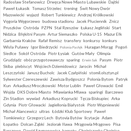
Radosław Stefanowicz
Drwęca Nowe Miasto Lubawskie
Dajtki
Paweł Łukasik
Tomasz Strzelec
trening
Świt Nowy Dwór
Mazowiecki
wyjazd
Robert Tunkiewicz
Andrzej Królikowski
Vęgoria Węgorzewo
budowa stadionu
Jacek Płuciennik
Znicz
Pruszków
Ostróda
PZPN
Stal Rzeszów
Łukasz Jegliński
Start
Nidzica
Błękitni Pasym
Artur Siemaszko
Polska U-15
Mazur Ełk
Garbarnia Kraków
Rafał Remisz
transfery
konkursy
konkurs
Wisła Puławy
Igor Biedrzycki
Huragan Morąg
Pogoń
Polonia Pasłęk
Siedlce
Sokół Ostróda
Piotr Łysiak
Gutów Mały
Olimpia
Grudziądz
obóz przygotowawczy
sparing
Pasym
Piotr
Erwin Sak
Skiba
plebiscyt
Wojciech Dziemidowicz
Jarocin
Michał
Leszczyński
Janusz Bucholc
Jacek Czałpiński
stomil.olsztyn.pl
Sylwester Czereszewski
Zawisza Bydgoszcz
Polonia Bytom
Patryk
Kun
Arkadiusz Mroczkowski
Motor Lublin
Paweł Głowacki
Emil
Wojda
DKS Dobre Miasto
Mławianka Mława
sparingi
Barczewo
Zin Stadion
wywiad
Arkadiusz Koprucki
Tęcza Biskupiec
Arka
Gdynia
Piotr Głowacki
Jagiellonia Białystok
Piotr Wypniewski
Michał Alancewicz
ultras
Łódzki Klub Sportowy
Paweł
Tomkiewicz
Grzegorz Lech
Bytovia Bytów
licytacje
Adam
Łopatko
Dolcan Ząbki
Jeziorak Iława
Mrągowia Mrągowo
Pisa
Barczewo
Dawid Szymonowicz
karnety
Chojniczanka Chojnice