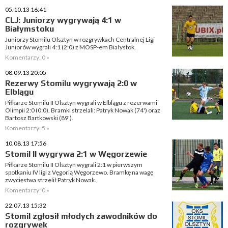
05.10.13 16:41
CLJ: Juniorzy wygrywają 4:1 w
Białymstoku
Juniorzy Stomilu Olsztyn w rozgrywkach Centralnej Ligi
Juniorów wygrali 4:1 (2:0) z MOSP-em Białystok.
Komentarzy: 0 »
08.09.13 20:05
Rezerwy Stomilu wygrywają 2:0 w
Elblągu
Piłkarze Stomilu II Olsztyn wygrali w Elblągu z rezerwami
Olimpii 2:0 (0:0). Bramki strzelali: Patryk Nowak (74') oraz
Bartosz Bartkowski (89').
Komentarzy: 5 »
10.08.13 17:56
Stomil II wygrywa 2:1 w Węgorzewie
Piłkarze Stomilu II Olsztyn wygrali 2:1 w pierwszym
spotkaniu IV ligi z Vęgorią Węgorzewo. Bramkę na wagę
zwycięstwa strzelił Patryk Nowak.
Komentarzy: 0 »
22.07.13 15:32
Stomil zgłosił młodych zawodników do
rozgrywek