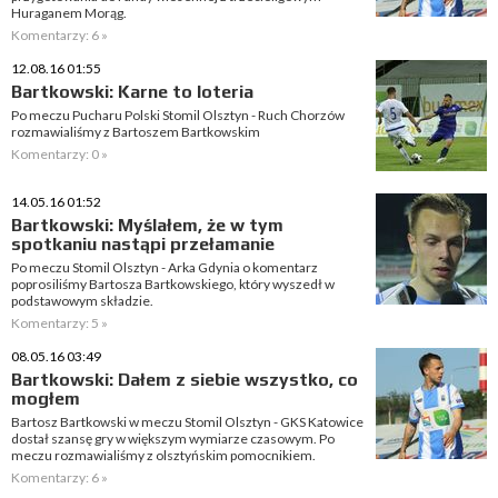
Huraganem Morąg.
Komentarzy: 6 »
12.08.16 01:55
Bartkowski: Karne to loteria
Po meczu Pucharu Polski Stomil Olsztyn - Ruch Chorzów
rozmawialiśmy z Bartoszem Bartkowskim
Komentarzy: 0 »
14.05.16 01:52
Bartkowski: Myślałem, że w tym
spotkaniu nastąpi przełamanie
Po meczu Stomil Olsztyn - Arka Gdynia o komentarz
poprosiliśmy Bartosza Bartkowskiego, który wyszedł w
podstawowym składzie.
Komentarzy: 5 »
08.05.16 03:49
Bartkowski: Dałem z siebie wszystko, co
mogłem
Bartosz Bartkowski w meczu Stomil Olsztyn - GKS Katowice
dostał szansę gry w większym wymiarze czasowym. Po
meczu rozmawialiśmy z olsztyńskim pomocnikiem.
Komentarzy: 6 »