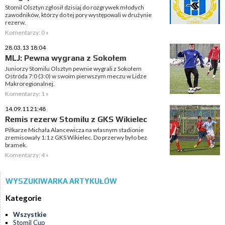
Stomil Olsztyn zgłosił dzisiaj do rozgrywek młodych
zawodników, którzy do tej pory występowali w drużynie
rezerw.
Komentarzy: 0 »
28.03.13 18:04
MLJ: Pewna wygrana z Sokołem
Juniorzy Stomilu Olsztyn pewnie wygrali z Sokołem
Ostróda 7:0 (3:0) w swoim pierwszym meczu w Lidze
Makroregionalnej.
Komentarzy: 1 »
14.09.11 21:48
Remis rezerw Stomilu z GKS Wikielec
Piłkarze Michała Alancewicza na własnym stadionie
zremisowały 1:1 z GKS Wikielec. Do przerwy było bez
bramek.
Komentarzy: 4 »
WYSZUKIWARKA ARTYKUŁÓW
Kategorie
Wszystkie
Stomil Cup