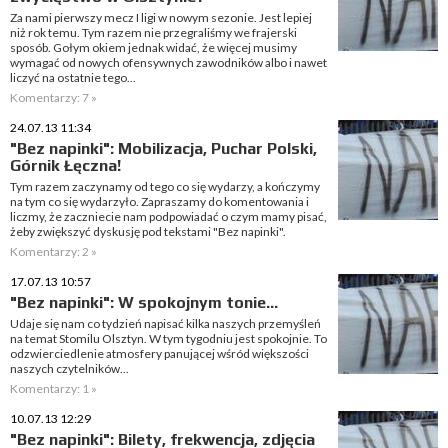
Za nami pierwszy mecz I ligi w nowym sezonie. Jest lepiej
niż rok temu. Tym razem nie przegraliśmy we frajerski
sposób. Gołym okiem jednak widać, że więcej musimy
wymagać od nowych ofensywnych zawodników albo i nawet
liczyć na ostatnie tego...
Komentarzy: 7 »
24.07.13 11:34
"Bez napinki": Mobilizacja, Puchar Polski,
Górnik Łęczna!
Tym razem zaczynamy od tego co się wydarzy, a kończymy
na tym co się wydarzyło. Zapraszamy do komentowania i
liczmy, że zaczniecie nam podpowiadać o czym mamy pisać,
żeby zwiększyć dyskusję pod tekstami "Bez napinki".
Komentarzy: 2 »
17.07.13 10:57
"Bez napinki": W spokojnym tonie...
Udaje się nam co tydzień napisać kilka naszych przemyśleń
na temat Stomilu Olsztyn. W tym tygodniu jest spokojnie. To
odzwierciedlenie atmosfery panującej wśród większości
naszych czytelników...
Komentarzy: 1 »
10.07.13 12:29
"Bez napinki": Bilety, frekwencja, zdjęcia