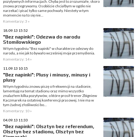
pozytywnych informacjach. Chyba jest to zrozumiałe, skoro
znowu przegrywamy. Osobiście chciałbym w ogóle nie
narzekać i pisać tylko same pochwały. Niestety w tym
momencie na to się nie...
Komentarzy: 3 »
18.09.13 15:52
"Bez napinki": Odezwa do narodu
Stomilowskiego
W tym tygodniu "Bez napinki" w charakterze odezwy do
narodu, a nie jak to bywało wcześniej moje przemyślenia.
Komentarzy: 14 »
11.09.13 10:15
"Bez napinki": Plusy i minusy, minusy i
plusy
W tym tygodniu znowu piszę o frekwencji na stadionie,
lamentuję na temat stadionu oraz mimo wszystko
znalazłem kilka pozytywów, o które prosił trener Zbigniew
Kaczmarek na ostatniej konferencji prasowej. I nie ma w
tym żadnej złośliwości bo...
Komentarzy: 10 »
04.09.13 11:33
"Bez napinki": Olsztyn bez referendum,
Olsztyn bez stadionu, Olsztyn bez
Siemaszki