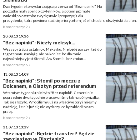
Dwa tygodnie to wystarczająca przerwa od "Bez napinki". Na
początku mały apel do czytelników, a potem już małe
wnioski po ostatnim zwycięstwie i propozycja dla
prezydenta, która powinna stać się priorytetem jeżeli chodzi o olsztyński stadion.
Komentarzy: 2 »
20.08.13 19:36
"Bez napinki": Niezły meksyk...
Wszyscy trąbią ostatnio o Meksyku. Nie będę gorszy i też do
tego tematu nawiążę, ale na koniec, bo dla mnie
najważniejszy jest Stomil. A w Stomilu bez zmian...
Komentarzy: 6 »
13.08.13 14:09
"Bez napinki": Stomil po meczu z
Dolcanem, a Olsztyn przed referendum
W tamtym tygodniu nie było "Bez napinki". Generalnie
poprzednie dwa tygodnie pracowaliśmy tak na pół gwizdka.
Tak się złożyło. Wróciliśmy już na właściwe tory i miejmy
nadzieję, że nic już się nie wydarzy, co by zakłóciło nam
pracę.
Komentarzy: 2 »
31.07.13 13:39
"Bez napinki": Będzie transfer? Będzie
zwycięstwo w Olsztynie?