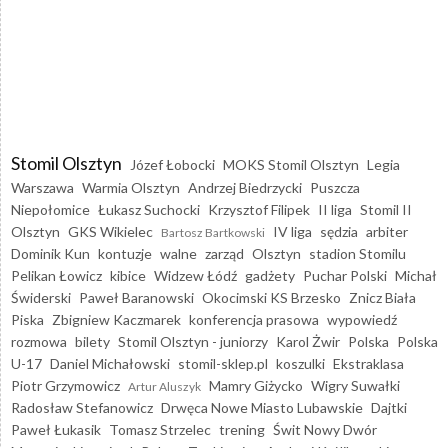
Stomil Olsztyn
Józef Łobocki
MOKS Stomil Olsztyn
Legia
Warszawa
Warmia Olsztyn
Andrzej Biedrzycki
Puszcza
Niepołomice
Łukasz Suchocki
Krzysztof Filipek
II liga
Stomil II
Olsztyn
GKS Wikielec
IV liga
sędzia
arbiter
Bartosz Bartkowski
Dominik Kun
kontuzje
walne
zarząd
Olsztyn
stadion Stomilu
Pelikan Łowicz
kibice
Widzew Łódź
gadżety
Puchar Polski
Michał
Świderski
Paweł Baranowski
Okocimski KS Brzesko
Znicz Biała
Piska
Zbigniew Kaczmarek
konferencja prasowa
wypowiedź
rozmowa
bilety
Stomil Olsztyn - juniorzy
Karol Żwir
Polska
Polska
U-17
Daniel Michałowski
stomil-sklep.pl
koszulki
Ekstraklasa
Piotr Grzymowicz
Mamry Giżycko
Wigry Suwałki
Artur Aluszyk
Radosław Stefanowicz
Drwęca Nowe Miasto Lubawskie
Dajtki
Paweł Łukasik
Tomasz Strzelec
trening
Świt Nowy Dwór