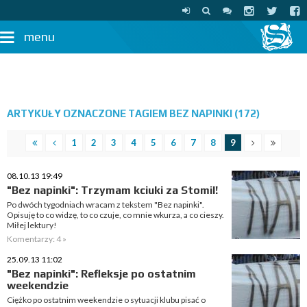
menu
ARTYKUŁY OZNACZONE TAGIEM BEZ NAPINKI (172)
1
2
3
4
5
6
7
8
9
08.10.13 19:49
"Bez napinki": Trzymam kciuki za Stomil!
Po dwóch tygodniach wracam z tekstem "Bez napinki".
Opisuję to co widzę, to co czuje, co mnie wkurza, a co cieszy.
Miłej lektury!
Komentarzy: 4 »
25.09.13 11:02
"Bez napinki": Refleksje po ostatnim
weekendzie
Ciężko po ostatnim weekendzie o sytuacji klubu pisać o