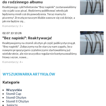
do rodzinnego albumu
Reaktywując cykl felietonów "Bez napinki" zastanawialiśmy
się co jaki czas pisać. Będziemy publikować wtedy jak
będziemy mieli coś do powodzenia. Teraz mamy to
piszemy! Zresztą w naszym klubie zawsze się coś dzieje, a
jak nie będzie się...
Komentarzy: 3 »
02.07.13 13:28
"Bez napinki": Reaktywacja!
Reaktywujemy na stomil.olsztyn.pl część publicystyczną pt.
"Bez napinki". Zobaczymy na ile starczy nam zapału, bo z
nowymi propozycjami czytelniczymi startowaliśmy już
wielokrotnie, ale nie wszystko regularnie kontynuowaliśmy.
Nowy sezon, nowe...
Komentarzy: 4 »
WYSZUKIWARKA ARTYKUŁÓW
Kategorie
Wszystkie
Stomil Cup
Stomil Olsztyn
Stomil II Olsztyn
Juniorzy