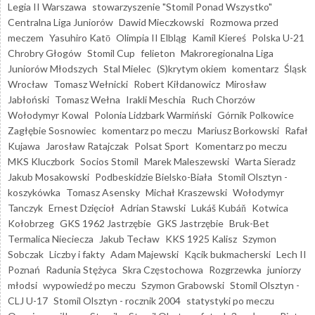
Legia II Warszawa
stowarzyszenie "Stomil Ponad Wszystko"
Centralna Liga Juniorów
Dawid Mieczkowski
Rozmowa przed
meczem
Yasuhiro Katō
Olimpia II Elbląg
Kamil Kiereś
Polska U-21
Chrobry Głogów
Stomil Cup
felieton
Makroregionalna Liga
Juniorów Młodszych
Stal Mielec
(S)krytym okiem
komentarz
Śląsk
Wrocław
Tomasz Wełnicki
Robert Kiłdanowicz
Mirosław
Jabłoński
Tomasz Wełna
Irakli Meschia
Ruch Chorzów
Wołodymyr Kowal
Polonia Lidzbark Warmiński
Górnik Polkowice
Zagłębie Sosnowiec
komentarz po meczu
Mariusz Borkowski
Rafał
Kujawa
Jarosław Ratajczak
Polsat Sport
Komentarz po meczu
MKS Kluczbork
Socios Stomil
Marek Maleszewski
Warta Sieradz
Jakub Mosakowski
Podbeskidzie Bielsko-Biała
Stomil Olsztyn -
koszykówka
Tomasz Asensky
Michał Kraszewski
Wołodymyr
Tanczyk
Ernest Dzięcioł
Adrian Stawski
Lukáš Kubáň
Kotwica
Kołobrzeg
GKS 1962 Jastrzębie
GKS Jastrzębie
Bruk-Bet
Termalica Nieciecza
Jakub Tecław
KKS 1925 Kalisz
Szymon
Sobczak
Liczby i fakty
Adam Majewski
Kącik bukmacherski
Lech II
Poznań
Radunia Stężyca
Skra Częstochowa
Rozgrzewka
juniorzy
młodsi
wypowiedź po meczu
Szymon Grabowski
Stomil Olsztyn -
CLJ U-17
Stomil Olsztyn - rocznik 2004
statystyki po meczu