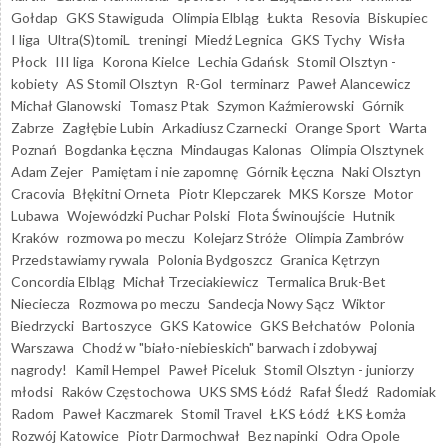
Gołdap
GKS Stawiguda
Olimpia Elbląg
Łukta
Resovia
Biskupiec
I liga
Ultra(S)tomiL
treningi
Miedź Legnica
GKS Tychy
Wisła
Płock
III liga
Korona Kielce
Lechia Gdańsk
Stomil Olsztyn -
kobiety
AS Stomil Olsztyn
R-Gol
terminarz
Paweł Alancewicz
Michał Glanowski
Tomasz Ptak
Szymon Kaźmierowski
Górnik
Zabrze
Zagłębie Lubin
Arkadiusz Czarnecki
Orange Sport
Warta
Poznań
Bogdanka Łęczna
Mindaugas Kalonas
Olimpia Olsztynek
Adam Zejer
Pamiętam i nie zapomnę
Górnik Łęczna
Naki Olsztyn
Cracovia
Błękitni Orneta
Piotr Klepczarek
MKS Korsze
Motor
Lubawa
Wojewódzki Puchar Polski
Flota Świnoujście
Hutnik
Kraków
rozmowa po meczu
Kolejarz Stróże
Olimpia Zambrów
Przedstawiamy rywala
Polonia Bydgoszcz
Granica Kętrzyn
Concordia Elbląg
Michał Trzeciakiewicz
Termalica Bruk-Bet
Nieciecza
Rozmowa po meczu
Sandecja Nowy Sącz
Wiktor
Biedrzycki
Bartoszyce
GKS Katowice
GKS Bełchatów
Polonia
Warszawa
Chodź w "biało-niebieskich" barwach i zdobywaj
nagrody!
Kamil Hempel
Paweł Piceluk
Stomil Olsztyn - juniorzy
młodsi
Raków Częstochowa
UKS SMS Łódź
Rafał Śledź
Radomiak
Radom
Paweł Kaczmarek
Stomil Travel
ŁKS Łódź
ŁKS Łomża
Rozwój Katowice
Piotr Darmochwał
Bez napinki
Odra Opole