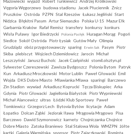
Mazowiecki
wyjazd
Robert Tunkiewicz
Andrzej Królikowski
Vęgoria Węgorzewo
budowa stadionu
Jacek Płuciennik
Znicz
Pruszków
Ostróda
PZPN
Stal Rzeszów
Łukasz Jegliński
Start
Nidzica
Błękitni Pasym
Artur Siemaszko
Polska U-15
Mazur Ełk
Garbarnia Kraków
Rafał Remisz
transfery
konkursy
konkurs
Wisła Puławy
Igor Biedrzycki
Huragan Morąg
Pogoń
Polonia Pasłęk
Siedlce
Sokół Ostróda
Piotr Łysiak
Gutów Mały
Olimpia
Grudziądz
obóz przygotowawczy
sparing
Pasym
Piotr
Erwin Sak
Skiba
plebiscyt
Wojciech Dziemidowicz
Jarocin
Michał
Leszczyński
Janusz Bucholc
Jacek Czałpiński
stomil.olsztyn.pl
Sylwester Czereszewski
Zawisza Bydgoszcz
Polonia Bytom
Patryk
Kun
Arkadiusz Mroczkowski
Motor Lublin
Paweł Głowacki
Emil
Wojda
DKS Dobre Miasto
Mławianka Mława
sparingi
Barczewo
Zin Stadion
wywiad
Arkadiusz Koprucki
Tęcza Biskupiec
Arka
Gdynia
Piotr Głowacki
Jagiellonia Białystok
Piotr Wypniewski
Michał Alancewicz
ultras
Łódzki Klub Sportowy
Paweł
Tomkiewicz
Grzegorz Lech
Bytovia Bytów
licytacje
Adam
Łopatko
Dolcan Ząbki
Jeziorak Iława
Mrągowia Mrągowo
Pisa
Barczewo
Dawid Szymonowicz
karnety
Chojniczanka Chojnice
Dobre Miasto
Zatoka Braniewo
Stal Stalowa Wola
WMZPN
żółte
kartki
Galeria Warmińska
sponsor
Piotr Zajączkowski
Rominta