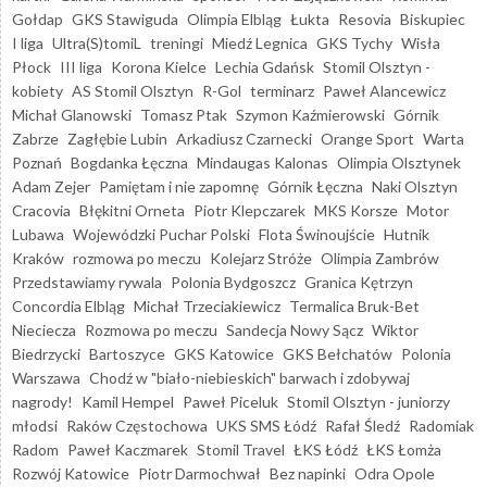
Gołdap
GKS Stawiguda
Olimpia Elbląg
Łukta
Resovia
Biskupiec
I liga
Ultra(S)tomiL
treningi
Miedź Legnica
GKS Tychy
Wisła
Płock
III liga
Korona Kielce
Lechia Gdańsk
Stomil Olsztyn -
kobiety
AS Stomil Olsztyn
R-Gol
terminarz
Paweł Alancewicz
Michał Glanowski
Tomasz Ptak
Szymon Kaźmierowski
Górnik
Zabrze
Zagłębie Lubin
Arkadiusz Czarnecki
Orange Sport
Warta
Poznań
Bogdanka Łęczna
Mindaugas Kalonas
Olimpia Olsztynek
Adam Zejer
Pamiętam i nie zapomnę
Górnik Łęczna
Naki Olsztyn
Cracovia
Błękitni Orneta
Piotr Klepczarek
MKS Korsze
Motor
Lubawa
Wojewódzki Puchar Polski
Flota Świnoujście
Hutnik
Kraków
rozmowa po meczu
Kolejarz Stróże
Olimpia Zambrów
Przedstawiamy rywala
Polonia Bydgoszcz
Granica Kętrzyn
Concordia Elbląg
Michał Trzeciakiewicz
Termalica Bruk-Bet
Nieciecza
Rozmowa po meczu
Sandecja Nowy Sącz
Wiktor
Biedrzycki
Bartoszyce
GKS Katowice
GKS Bełchatów
Polonia
Warszawa
Chodź w "biało-niebieskich" barwach i zdobywaj
nagrody!
Kamil Hempel
Paweł Piceluk
Stomil Olsztyn - juniorzy
młodsi
Raków Częstochowa
UKS SMS Łódź
Rafał Śledź
Radomiak
Radom
Paweł Kaczmarek
Stomil Travel
ŁKS Łódź
ŁKS Łomża
Rozwój Katowice
Piotr Darmochwał
Bez napinki
Odra Opole