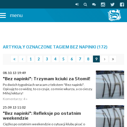
menu
ARTYKUŁY OZNACZONE TAGIEM BEZ NAPINKI (172)
1
2
3
4
5
6
7
8
9
08.10.13 19:49
"Bez napinki": Trzymam kciuki za Stomil!
Po dwóch tygodniach wracam z tekstem "Bez napinki".
Opisuję to co widzę, to co czuje, co mnie wkurza, a co cieszy.
Miłej lektury!
Komentarzy: 4 »
25.09.13 11:02
"Bez napinki": Refleksje po ostatnim
weekendzie
Ciężko po ostatnim weekendzie o sytuacji klubu pisać o