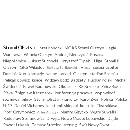
Stomil Olsztyn
Józef Łobocki
MOKS Stomil Olsztyn
Legia
Warszawa
Warmia Olsztyn
Andrzej Biedrzycki
Puszcza
Niepołomice
Łukasz Suchocki
Krzysztof Filipek
II liga
Stomil II
Olsztyn
GKS Wikielec
IV liga
sędzia
arbiter
Bartosz Bartkowski
Dominik Kun
kontuzje
walne
zarząd
Olsztyn
stadion Stomilu
Pelikan Łowicz
kibice
Widzew Łódź
gadżety
Puchar Polski
Michał
Świderski
Paweł Baranowski
Okocimski KS Brzesko
Znicz Biała
Piska
Zbigniew Kaczmarek
konferencja prasowa
wypowiedź
rozmowa
bilety
Stomil Olsztyn - juniorzy
Karol Żwir
Polska
Polska
U-17
Daniel Michałowski
stomil-sklep.pl
koszulki
Ekstraklasa
Piotr Grzymowicz
Mamry Giżycko
Wigry Suwałki
Artur Aluszyk
Radosław Stefanowicz
Drwęca Nowe Miasto Lubawskie
Dajtki
Paweł Łukasik
Tomasz Strzelec
trening
Świt Nowy Dwór