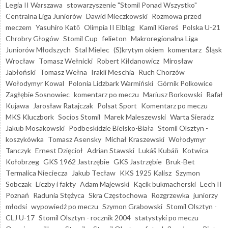
Legia II Warszawa
stowarzyszenie "Stomil Ponad Wszystko"
Centralna Liga Juniorów
Dawid Mieczkowski
Rozmowa przed
meczem
Yasuhiro Katō
Olimpia II Elbląg
Kamil Kiereś
Polska U-21
Chrobry Głogów
Stomil Cup
felieton
Makroregionalna Liga
Juniorów Młodszych
Stal Mielec
(S)krytym okiem
komentarz
Śląsk
Wrocław
Tomasz Wełnicki
Robert Kiłdanowicz
Mirosław
Jabłoński
Tomasz Wełna
Irakli Meschia
Ruch Chorzów
Wołodymyr Kowal
Polonia Lidzbark Warmiński
Górnik Polkowice
Zagłębie Sosnowiec
komentarz po meczu
Mariusz Borkowski
Rafał
Kujawa
Jarosław Ratajczak
Polsat Sport
Komentarz po meczu
MKS Kluczbork
Socios Stomil
Marek Maleszewski
Warta Sieradz
Jakub Mosakowski
Podbeskidzie Bielsko-Biała
Stomil Olsztyn -
koszykówka
Tomasz Asensky
Michał Kraszewski
Wołodymyr
Tanczyk
Ernest Dzięcioł
Adrian Stawski
Lukáš Kubáň
Kotwica
Kołobrzeg
GKS 1962 Jastrzębie
GKS Jastrzębie
Bruk-Bet
Termalica Nieciecza
Jakub Tecław
KKS 1925 Kalisz
Szymon
Sobczak
Liczby i fakty
Adam Majewski
Kącik bukmacherski
Lech II
Poznań
Radunia Stężyca
Skra Częstochowa
Rozgrzewka
juniorzy
młodsi
wypowiedź po meczu
Szymon Grabowski
Stomil Olsztyn -
CLJ U-17
Stomil Olsztyn - rocznik 2004
statystyki po meczu