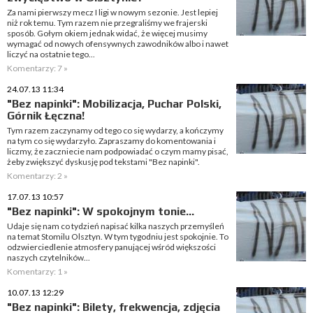
Za nami pierwszy mecz I ligi w nowym sezonie. Jest lepiej
niż rok temu. Tym razem nie przegraliśmy we frajerski
sposób. Gołym okiem jednak widać, że więcej musimy
wymagać od nowych ofensywnych zawodników albo i nawet
liczyć na ostatnie tego...
Komentarzy: 7 »
24.07.13 11:34
"Bez napinki": Mobilizacja, Puchar Polski,
Górnik Łęczna!
Tym razem zaczynamy od tego co się wydarzy, a kończymy
na tym co się wydarzyło. Zapraszamy do komentowania i
liczmy, że zaczniecie nam podpowiadać o czym mamy pisać,
żeby zwiększyć dyskusję pod tekstami "Bez napinki".
Komentarzy: 2 »
17.07.13 10:57
"Bez napinki": W spokojnym tonie...
Udaje się nam co tydzień napisać kilka naszych przemyśleń
na temat Stomilu Olsztyn. W tym tygodniu jest spokojnie. To
odzwierciedlenie atmosfery panującej wśród większości
naszych czytelników...
Komentarzy: 1 »
10.07.13 12:29
"Bez napinki": Bilety, frekwencja, zdjęcia