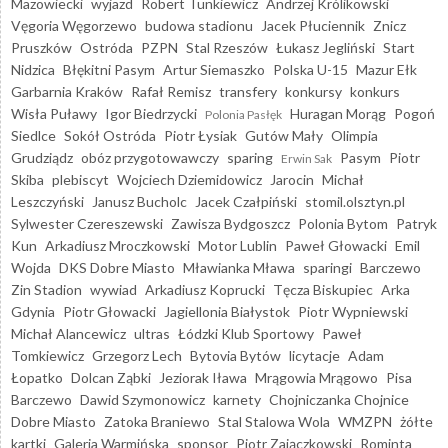
Mazowiecki
wyjazd
Robert Tunkiewicz
Andrzej Królikowski
Vęgoria Węgorzewo
budowa stadionu
Jacek Płuciennik
Znicz
Pruszków
Ostróda
PZPN
Stal Rzeszów
Łukasz Jegliński
Start
Nidzica
Błękitni Pasym
Artur Siemaszko
Polska U-15
Mazur Ełk
Garbarnia Kraków
Rafał Remisz
transfery
konkursy
konkurs
Wisła Puławy
Igor Biedrzycki
Huragan Morąg
Pogoń
Polonia Pasłęk
Siedlce
Sokół Ostróda
Piotr Łysiak
Gutów Mały
Olimpia
Grudziądz
obóz przygotowawczy
sparing
Pasym
Piotr
Erwin Sak
Skiba
plebiscyt
Wojciech Dziemidowicz
Jarocin
Michał
Leszczyński
Janusz Bucholc
Jacek Czałpiński
stomil.olsztyn.pl
Sylwester Czereszewski
Zawisza Bydgoszcz
Polonia Bytom
Patryk
Kun
Arkadiusz Mroczkowski
Motor Lublin
Paweł Głowacki
Emil
Wojda
DKS Dobre Miasto
Mławianka Mława
sparingi
Barczewo
Zin Stadion
wywiad
Arkadiusz Koprucki
Tęcza Biskupiec
Arka
Gdynia
Piotr Głowacki
Jagiellonia Białystok
Piotr Wypniewski
Michał Alancewicz
ultras
Łódzki Klub Sportowy
Paweł
Tomkiewicz
Grzegorz Lech
Bytovia Bytów
licytacje
Adam
Łopatko
Dolcan Ząbki
Jeziorak Iława
Mrągowia Mrągowo
Pisa
Barczewo
Dawid Szymonowicz
karnety
Chojniczanka Chojnice
Dobre Miasto
Zatoka Braniewo
Stal Stalowa Wola
WMZPN
żółte
kartki
Galeria Warmińska
sponsor
Piotr Zajączkowski
Rominta