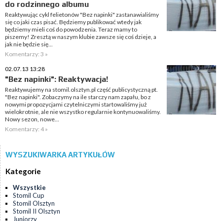
do rodzinnego albumu
Reaktywując cykl felietonów "Bez napinki" zastanawialiśmy
się co jaki czas pisać. Będziemy publikować wtedy jak
będziemy mieli coś do powodzenia. Teraz mamy to
piszemy! Zresztą w naszym klubie zawsze się coś dzieje, a
jak nie będzie się...
Komentarzy: 3 »
02.07.13 13:28
"Bez napinki": Reaktywacja!
Reaktywujemy na stomil.olsztyn.pl część publicystyczną pt.
"Bez napinki". Zobaczymy na ile starczy nam zapału, bo z
nowymi propozycjami czytelniczymi startowaliśmy już
wielokrotnie, ale nie wszystko regularnie kontynuowaliśmy.
Nowy sezon, nowe...
Komentarzy: 4 »
WYSZUKIWARKA ARTYKUŁÓW
Kategorie
Wszystkie
Stomil Cup
Stomil Olsztyn
Stomil II Olsztyn
Juniorzy