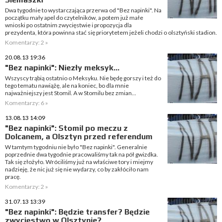
Dwa tygodnie to wystarczająca przerwa od "Bez napinki". Na
początku mały apel do czytelników, a potem już małe
wnioski po ostatnim zwycięstwie i propozycja dla
prezydenta, która powinna stać się priorytetem jeżeli chodzi o olsztyński stadion.
Komentarzy: 2 »
20.08.13 19:36
"Bez napinki": Niezły meksyk...
Wszyscy trąbią ostatnio o Meksyku. Nie będę gorszy i też do
tego tematu nawiążę, ale na koniec, bo dla mnie
najważniejszy jest Stomil. A w Stomilu bez zmian...
Komentarzy: 6 »
13.08.13 14:09
"Bez napinki": Stomil po meczu z
Dolcanem, a Olsztyn przed referendum
W tamtym tygodniu nie było "Bez napinki". Generalnie
poprzednie dwa tygodnie pracowaliśmy tak na pół gwizdka.
Tak się złożyło. Wróciliśmy już na właściwe tory i miejmy
nadzieję, że nic już się nie wydarzy, co by zakłóciło nam
pracę.
Komentarzy: 2 »
31.07.13 13:39
"Bez napinki": Będzie transfer? Będzie
zwycięstwo w Olsztynie?