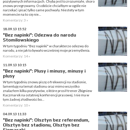
pozytywnych informacjach. Chyba jest to zrozumiałe, skoro
znowu przegrywamy. Osobiście chciałbym w ogóle nie
narzekać i pisać tylko same pochwały. Niestety w tym
momencie na to się nie...
Komentarzy: 3 »
18.09.13 15:52
"Bez napinki": Odezwa do narodu
Stomilowskiego
W tym tygodniu "Bez napinki" w charakterze odezwy do
narodu, a nie jak to bywało wcześniej moje przemyślenia.
Komentarzy: 14 »
11.09.13 10:15
"Bez napinki": Plusy i minusy, minusy i
plusy
W tym tygodniu znowu piszę o frekwencji na stadionie,
lamentuję na temat stadionu oraz mimo wszystko
znalazłem kilka pozytywów, o które prosił trener Zbigniew
Kaczmarek na ostatniej konferencji prasowej. I nie ma w
tym żadnej złośliwości bo...
Komentarzy: 10 »
04.09.13 11:33
"Bez napinki": Olsztyn bez referendum,
Olsztyn bez stadionu, Olsztyn bez
Siemaszki