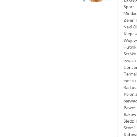
Sport
Mindau
Zejer
Naki O
Klepcz
Wojewó
Hutnik
Stróże
rywala
Concor
Termal
meczu
Bartos
Poloni
barwac
Paweł 
Raków
Śledź
Stomil 
Katow