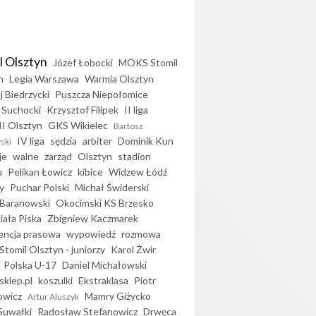
l Olsztyn
Józef Łobocki
MOKS Stomil
n
Legia Warszawa
Warmia Olsztyn
j Biedrzycki
Puszcza Niepołomice
 Suchocki
Krzysztof Filipek
II liga
II Olsztyn
GKS Wikielec
Bartosz
IV liga
sędzia
arbiter
Dominik Kun
ski
je
walne
zarząd
Olsztyn
stadion
u
Pelikan Łowicz
kibice
Widzew Łódź
y
Puchar Polski
Michał Świderski
Baranowski
Okocimski KS Brzesko
iała Piska
Zbigniew Kaczmarek
encja prasowa
wypowiedź
rozmowa
Stomil Olsztyn - juniorzy
Karol Żwir
Polska U-17
Daniel Michałowski
sklep.pl
koszulki
Ekstraklasa
Piotr
owicz
Mamry Giżycko
Artur Aluszyk
Suwałki
Radosław Stefanowicz
Drwęca