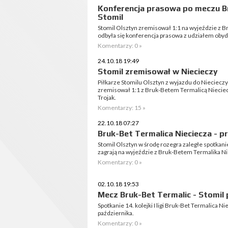
Konferencja prasowa po meczu Br
Stomil
Stomil Olsztyn zremisował 1:1 na wyjeździe z 
odbyła się konferencja prasowa z udziałem oby
Komentarzy: 0 »
24.10.18 19:49
Stomil zremisował w Niecieczy
Piłkarze Stomilu Olsztyn z wyjazdu do Nieciecz
zremisował 1:1 z Bruk-Betem Termalicą Nieciec
Trojak.
Komentarzy: 15 »
22.10.18 07:27
Bruk-Bet Termalica Nieciecza - 
Stomil Olsztyn w środę rozegra zaległe spotkani
zagrają na wyjeździe z Bruk-Betem Termalika Ni
Komentarzy: 0 »
02.10.18 19:53
Mecz Bruk-Bet Termalic - Stomil
Spotkanie 14. kolejki I ligi Bruk-Bet Termalica N
października.
Komentarzy: 0 »