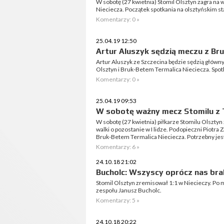
W sobotę (27 kwietnia) Stomil Olsztyn zagra na
Nieciecza. Początek spotkania na olsztyńskim s
Komentarzy: 0 »
25.04.19 12:50
Artur Aluszyk sędzią meczu z Br
Artur Aluszyk ze Szczecina będzie sędzią głó
Olsztyn i Bruk-Betem Termalica Nieciecza. Spotk
Komentarzy: 0 »
25.04.19 09:53
W sobotę ważny mecz Stomilu z 
W sobotę (27 kwietnia) piłkarze Stomilu Olsztyn
walki o pozostanie w I lidze. Podopieczni Piotr
Bruk-Betem Termalica Nieciecza. Potrzebny jest
Komentarzy: 6 »
24.10.18 21:02
Bucholc: Wszyscy oprócz nas bra
Stomil Olsztyn zremisował 1:1 w Niecieczy. Po 
zespołu Janusz Bucholc.
Komentarzy: 5 »
24.10.18 20:22