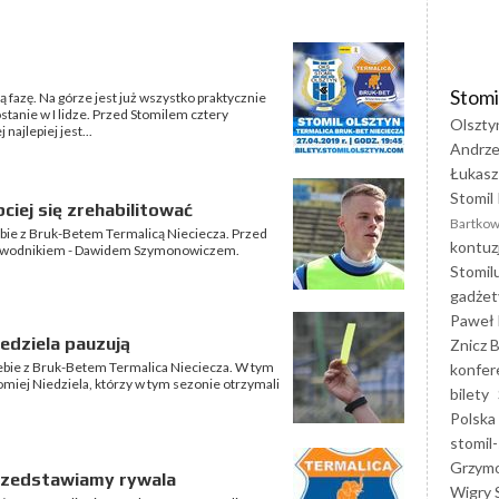
Stomi
fazę. Na górze jest już wszystko praktycznie
ostanie w I lidze. Przed Stomilem cztery
Olszty
najlepiej jest...
Andrze
Łukasz
Stomil 
iej się zrehabilitować
Bartkow
iebie z Bruk-Betem Termalicą Nieciecza. Przed
kontuz
zawodnikiem - Dawidem Szymonowiczem.
Stomil
gadżet
Paweł 
edziela pauzują
Znicz B
siebie z Bruk-Betem Termalica Nieciecza. W tym
konfer
miej Niedziela, którzy w tym sezonie otrzymali
bilety
Polska
stomil-
Grzym
przedstawiamy rywala
Wigry 