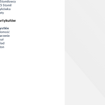
Stomilowcy
 Stomil
zykówka
ety
artykułów
ystkie
domość
rzenie
kuł
iad
eton