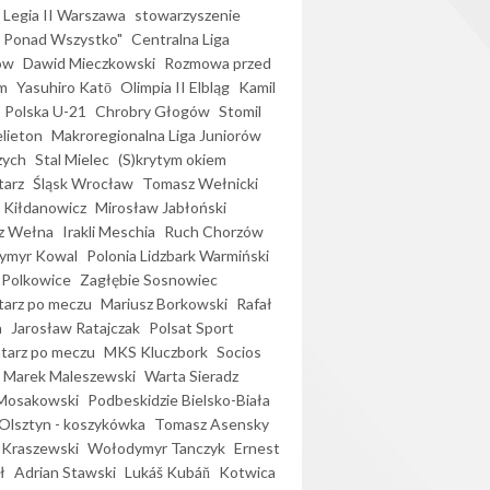
Legia II Warszawa
stowarzyszenie
l Ponad Wszystko"
Centralna Liga
ów
Dawid Mieczkowski
Rozmowa przed
m
Yasuhiro Katō
Olimpia II Elbląg
Kamil
Polska U-21
Chrobry Głogów
Stomil
elieton
Makroregionalna Liga Juniorów
zych
Stal Mielec
(S)krytym okiem
arz
Śląsk Wrocław
Tomasz Wełnicki
 Kiłdanowicz
Mirosław Jabłoński
z Wełna
Irakli Meschia
Ruch Chorzów
ymyr Kowal
Polonia Lidzbark Warmiński
 Polkowice
Zagłębie Sosnowiec
arz po meczu
Mariusz Borkowski
Rafał
a
Jarosław Ratajczak
Polsat Sport
arz po meczu
MKS Kluczbork
Socios
Marek Maleszewski
Warta Sieradz
Mosakowski
Podbeskidzie Bielsko-Biała
 Olsztyn - koszykówka
Tomasz Asensky
 Kraszewski
Wołodymyr Tanczyk
Ernest
ł
Adrian Stawski
Lukáš Kubáň
Kotwica