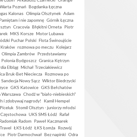
Warta Poznań
Bogdanka Łęczna
gas Kalonas
Olimpia Olsztynek
Adam
Pamiętam i nie zapomnę
Górnik Łęczna
lsztyn
Cracovia
Błękitni Orneta
Piotr
arek
MKS Korsze
Motor Lubawa
dzki Puchar Polski
Flota Świnoujście
 Kraków
rozmowa po meczu
Kolejarz
Olimpia Zambrów
Przedstawiamy
Polonia Bydgoszcz
Granica Kętrzyn
dia Elbląg
Michał Trzeciakiewicz
ica Bruk-Bet Nieciecza
Rozmowa po
Sandecja Nowy Sącz
Wiktor Biedrzycki
zyce
GKS Katowice
GKS Bełchatów
a Warszawa
Chodź w "biało-niebieskich"
h i zdobywaj nagrody!
Kamil Hempel
Piceluk
Stomil Olsztyn - juniorzy młodsi
 Częstochowa
UKS SMS Łódź
Rafał
Radomiak Radom
Paweł Kaczmarek
Travel
ŁKS Łódź
ŁKS Łomża
Rozwój
ice
Piotr Darmochwał
Bez napinki
Odra