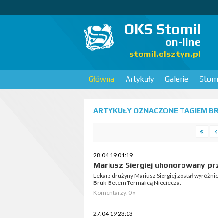
OKS Stomil
on-line
stomil.olsztyn.pl
Główna
Artykuły
Galerie
Stomi
ARTYKUŁY OZNACZONE TAGIEM BRU
28.04.19 01:19
Mariusz Siergiej uhonorowany p
Lekarz drużyny Mariusz Siergiej został wyróżni
Bruk-Betem Termalicą Nieciecza.
Komentarzy: 0 »
27.04.19 23:13