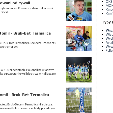
OKS 
nowani od rywali
MOKS
cą Nieciecza. Po mecz z dziennikarzami
Kos
 Góral.
Kobi
Typy 
Wsz
omil - Bruk-Bet Termalica
Wia
Wyda
Arty
:0 Bruk-Bet Termalicę Nieciecza. Po meczu
Wyw
dwu trenerów.
Feli
e w 100 procentach. Pokonali na własnym
a o pozostanie w I lidze trwa w najlepsze!
omil - Bruk-Bet Termalica
iebie z Bruk-Betem Termalica Nieciecza.
ekawostki liczbowe oraz fakty przed tym