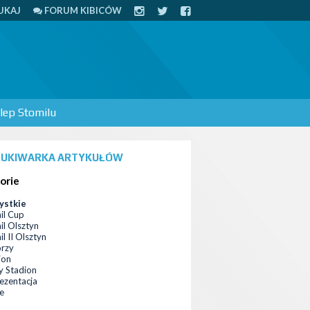
UKAJ
FORUM KIBICÓW
lep Stomilu
UKIWARKA ARTYKUŁÓW
orie
ystkie
il Cup
il Olsztyn
l II Olsztyn
orzy
ion
 Stadion
ezentacja
ce