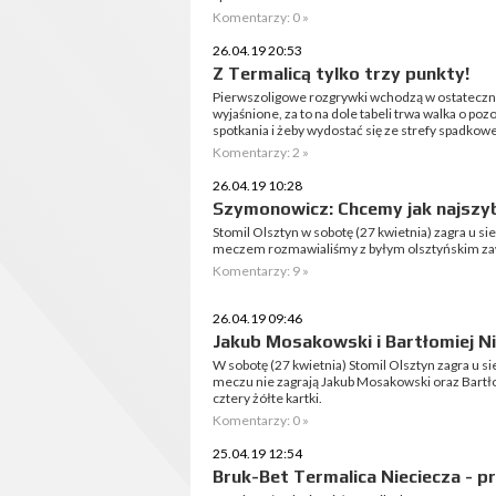
Komentarzy: 0 »
26.04.19 20:53
Z Termalicą tylko trzy punkty!
Pierwszoligowe rozgrywki wchodzą w ostateczną 
wyjaśnione, za to na dole tabeli trwa walka o poz
spotkania i żeby wydostać się ze strefy spadkowej 
Komentarzy: 2 »
26.04.19 10:28
Szymonowicz: Chcemy jak najszybc
Stomil Olsztyn w sobotę (27 kwietnia) zagra u s
meczem rozmawialiśmy z byłym olsztyńskim 
Komentarzy: 9 »
26.04.19 09:46
Jakub Mosakowski i Bartłomiej Ni
W sobotę (27 kwietnia) Stomil Olsztyn zagra u 
meczu nie zagrają Jakub Mosakowski oraz Bartło
cztery żółte kartki.
Komentarzy: 0 »
25.04.19 12:54
Bruk-Bet Termalica Nieciecza - 