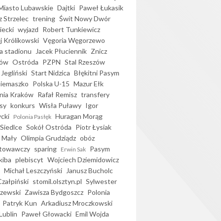
iasto Lubawskie
Dajtki
Paweł Łukasik
 Strzelec
trening
Świt Nowy Dwór
ecki
wyjazd
Robert Tunkiewicz
j Królikowski
Vęgoria Węgorzewo
 stadionu
Jacek Płuciennik
Znicz
ków
Ostróda
PZPN
Stal Rzeszów
Jegliński
Start Nidzica
Błękitni Pasym
Siemaszko
Polska U-15
Mazur Ełk
nia Kraków
Rafał Remisz
transfery
sy
konkurs
Wisła Puławy
Igor
ycki
Huragan Morąg
Polonia Pasłęk
Siedlce
Sokół Ostróda
Piotr Łysiak
 Mały
Olimpia Grudziądz
obóz
otowawczy
sparing
Pasym
Erwin Sak
kiba
plebiscyt
Wojciech Dziemidowicz
Michał Leszczyński
Janusz Bucholc
Czałpiński
stomil.olsztyn.pl
Sylwester
zewski
Zawisza Bydgoszcz
Polonia
Patryk Kun
Arkadiusz Mroczkowski
Lublin
Paweł Głowacki
Emil Wojda