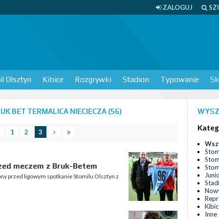
ZALOGUJ
SZ
l Olsztyn
Kibice
Rozgrywki
Stadion
Typowanie
Sk
K BET TERMALICA NIECIECZA (56)
WYSZ
Kateg
1
2
3
Wsz
Stom
Stom
rzed meczem z Bruk-Betem
Stomi
Juni
ony przed ligowym spotkanie Stomilu Olsztyn z
Stad
Nowy
Repr
Kibi
Inne