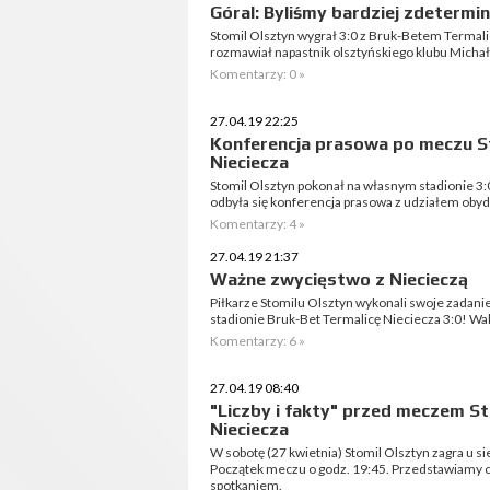
Góral: Byliśmy bardziej zdetermi
Stomil Olsztyn wygrał 3:0 z Bruk-Betem Termali
rozmawiał napastnik olsztyńskiego klubu Michał
Komentarzy: 0 »
27.04.19 22:25
Konferencja prasowa po meczu St
Nieciecza
Stomil Olsztyn pokonał na własnym stadionie 3
odbyła się konferencja prasowa z udziałem oby
Komentarzy: 4 »
27.04.19 21:37
Ważne zwycięstwo z Niecieczą
Piłkarze Stomilu Olsztyn wykonali swoje zadani
stadionie Bruk-Bet Termalicę Nieciecza 3:0! Walk
Komentarzy: 6 »
27.04.19 08:40
"Liczby i fakty" przed meczem St
Nieciecza
W sobotę (27 kwietnia) Stomil Olsztyn zagra u s
Początek meczu o godz. 19:45. Przedstawiamy ci
spotkaniem.