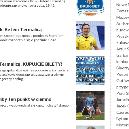
 własnym stadionie z Bruk-Betem Termalicą
Nowe M
tadionie zaplanowano na godz. 19:45.
Tomasz
Mazowi
Andrze
uk-Betem Termalicą
budowa
wnym sobotniego meczu pomiędzy Stomilem
Prusz
anie rozpocznie się o godzinie 19:45.
Łukasz 
Artur 
Garbar
konkur
Termalicą. KUPUJCIE BILETY!
Biedrz
 zagrają bardzo ważne spotkanie w kontekście
Pogoń 
a Zajączkowskiego zagrają z zawsze groźnym
 gorący doping...
Gutów
przyg
Piotr S
liby ten punkt w ciemno
Jarocin
meczu wypowiedział się kapitan olsztyńskiego
Jacek 
Czeres
Bytom
Motor 