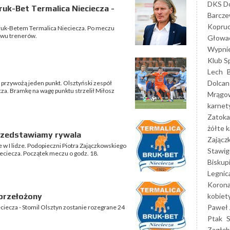
DKS Do
uk-Bet Termalica Nieciecza -
Barcz
Kopruc
Bruk-Betem Termalica Nieciecza. Po meczu
dwu trenerów.
Głowa
Wypni
Klub S
Lech
Dolcan
y przywożą jeden punkt. Olsztyński zespół
za. Bramkę na wagę punktu strzelił Miłosz
Mrągo
karnet
Zatoka
żółte k
przedstawiamy rywala
Zającz
e w I lidze. Podopieczni Piotra Zajączkowskiego
Stawig
eciecza. Początek meczu o godz. 18.
Biskup
Legnic
Korona
kobiet
 przełożony
Paweł 
ieciecza - Stomil Olsztyn zostanie rozegrane 24
Ptak
Zagłęb