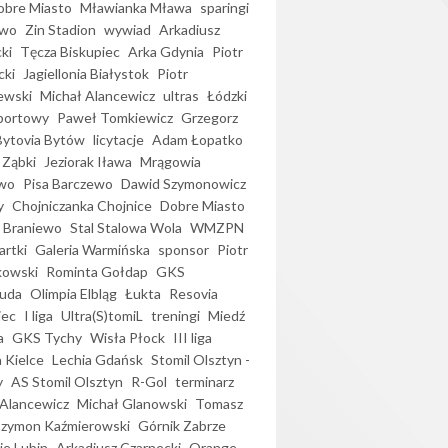
bre Miasto
Mławianka Mława
sparingi
ewo
Zin Stadion
wywiad
Arkadiusz
ki
Tęcza Biskupiec
Arka Gdynia
Piotr
cki
Jagiellonia Białystok
Piotr
ewski
Michał Alancewicz
ultras
Łódzki
portowy
Paweł Tomkiewicz
Grzegorz
Bytovia Bytów
licytacje
Adam Łopatko
 Ząbki
Jeziorak Iława
Mrągowia
wo
Pisa Barczewo
Dawid Szymonowicz
y
Chojniczanka Chojnice
Dobre Miasto
 Braniewo
Stal Stalowa Wola
WMZPN
artki
Galeria Warmińska
sponsor
Piotr
kowski
Rominta Gołdap
GKS
uda
Olimpia Elbląg
Łukta
Resovia
iec
I liga
Ultra(S)tomiL
treningi
Miedź
a
GKS Tychy
Wisła Płock
III liga
 Kielce
Lechia Gdańsk
Stomil Olsztyn -
y
AS Stomil Olsztyn
R-Gol
terminarz
Alancewicz
Michał Glanowski
Tomasz
Szymon Kaźmierowski
Górnik Zabrze
ie Lubin
Arkadiusz Czarnecki
Orange