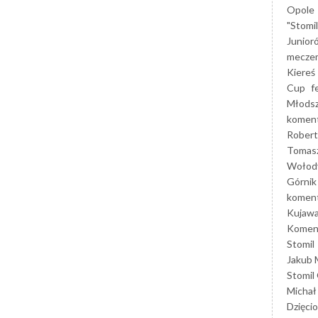
Opole
"Stomi
Junior
mecze
Kiereś
Cup
f
Młods
koment
Robert
Tomas
Wołod
Górnik
koment
Kujaw
Koment
Stomil
Jakub 
Stomil
Michał
Dzięcio