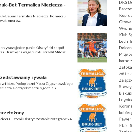
DKS Do
uk-Bet Termalica Nieciecza -
Barcz
Kopruc
Bruk-Betem Termalica Nieciecza. Po meczu
dwu trenerów.
Głowa
Wypni
Klub S
Lech
Dolcan
y przywożą jeden punkt. Olsztyński zespół
za. Bramkę na wagę punktu strzelił Miłosz
Mrągo
karnet
Zatoka
żółte k
przedstawiamy rywala
Zającz
e w I lidze. Podopieczni Piotra Zajączkowskiego
Stawig
eciecza. Początek meczu o godz. 18.
Biskup
Legnic
Korona
kobiet
 przełożony
Paweł 
ieciecza - Stomil Olsztyn zostanie rozegrane 24
Ptak
Zagłęb