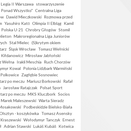
Legia II Warszawa
stowarzyszenie
l Ponad Wszystko"
Centralna Liga
ów
Dawid Mieczkowski
Rozmowa przed
m
Yasuhiro Katō
Olimpia II Elbląg
Kamil
Polska U-21
Chrobry Głogów
Stomil
elieton
Makroregionalna Liga Juniorów
zych
Stal Mielec
(S)krytym okiem
arz
Śląsk Wrocław
Tomasz Wełnicki
 Kiłdanowicz
Mirosław Jabłoński
z Wełna
Irakli Meschia
Ruch Chorzów
ymyr Kowal
Polonia Lidzbark Warmiński
 Polkowice
Zagłębie Sosnowiec
arz po meczu
Mariusz Borkowski
Rafał
a
Jarosław Ratajczak
Polsat Sport
arz po meczu
MKS Kluczbork
Socios
Marek Maleszewski
Warta Sieradz
Mosakowski
Podbeskidzie Bielsko-Biała
 Olsztyn - koszykówka
Tomasz Asensky
 Kraszewski
Wołodymyr Tanczyk
Ernest
ł
Adrian Stawski
Lukáš Kubáň
Kotwica