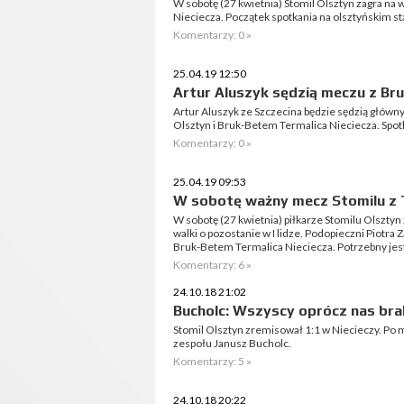
W sobotę (27 kwietnia) Stomil Olsztyn zagra na
Nieciecza. Początek spotkania na olsztyńskim s
Komentarzy: 0 »
25.04.19 12:50
Artur Aluszyk sędzią meczu z Br
Artur Aluszyk ze Szczecina będzie sędzią głó
Olsztyn i Bruk-Betem Termalica Nieciecza. Spotk
Komentarzy: 0 »
25.04.19 09:53
W sobotę ważny mecz Stomilu z 
W sobotę (27 kwietnia) piłkarze Stomilu Olsztyn
walki o pozostanie w I lidze. Podopieczni Piotr
Bruk-Betem Termalica Nieciecza. Potrzebny jest
Komentarzy: 6 »
24.10.18 21:02
Bucholc: Wszyscy oprócz nas bra
Stomil Olsztyn zremisował 1:1 w Niecieczy. Po 
zespołu Janusz Bucholc.
Komentarzy: 5 »
24.10.18 20:22