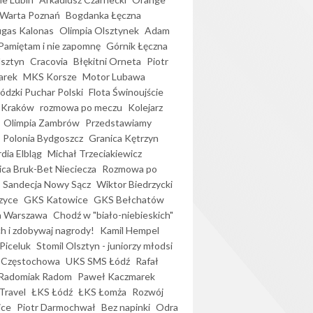
Warta Poznań
Bogdanka Łęczna
gas Kalonas
Olimpia Olsztynek
Adam
Pamiętam i nie zapomnę
Górnik Łęczna
lsztyn
Cracovia
Błękitni Orneta
Piotr
arek
MKS Korsze
Motor Lubawa
dzki Puchar Polski
Flota Świnoujście
 Kraków
rozmowa po meczu
Kolejarz
Olimpia Zambrów
Przedstawiamy
Polonia Bydgoszcz
Granica Kętrzyn
dia Elbląg
Michał Trzeciakiewicz
ica Bruk-Bet Nieciecza
Rozmowa po
Sandecja Nowy Sącz
Wiktor Biedrzycki
zyce
GKS Katowice
GKS Bełchatów
a Warszawa
Chodź w "biało-niebieskich"
h i zdobywaj nagrody!
Kamil Hempel
Piceluk
Stomil Olsztyn - juniorzy młodsi
 Częstochowa
UKS SMS Łódź
Rafał
Radomiak Radom
Paweł Kaczmarek
Travel
ŁKS Łódź
ŁKS Łomża
Rozwój
ice
Piotr Darmochwał
Bez napinki
Odra