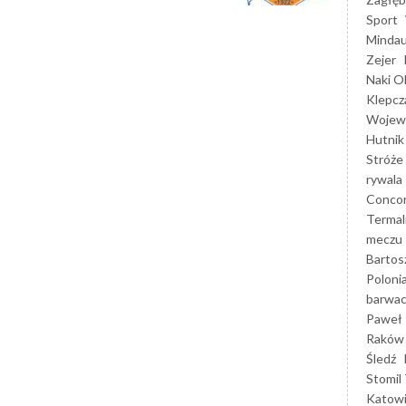
Sport
Mindau
Zejer
Naki O
Klepcz
Wojewó
Hutnik
Stróże
rywala
Concor
Termal
meczu
Bartos
Poloni
barwac
Paweł 
Raków
Śledź
Stomil 
Katow