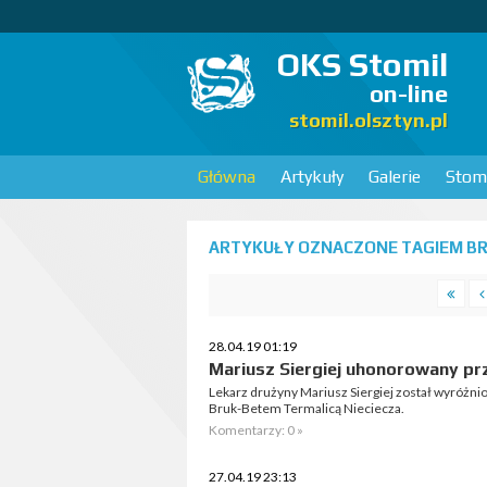
OKS Stomil
on-line
stomil.olsztyn.pl
Główna
Artykuły
Galerie
Stomi
ARTYKUŁY OZNACZONE TAGIEM BRU
28.04.19 01:19
Mariusz Siergiej uhonorowany p
Lekarz drużyny Mariusz Siergiej został wyróżni
Bruk-Betem Termalicą Nieciecza.
Komentarzy: 0 »
27.04.19 23:13