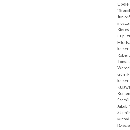
Opole
"Stomi
Junior
mecze
Kiereś
Cup
f
Młods
koment
Robert
Tomas
Wołod
Górnik
koment
Kujaw
Koment
Stomil
Jakub 
Stomil
Michał
Dzięcio