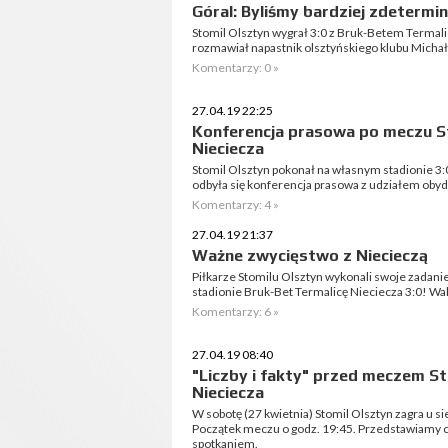
Góral: Byliśmy bardziej zdetermi
Stomil Olsztyn wygrał 3:0 z Bruk-Betem Termali
rozmawiał napastnik olsztyńskiego klubu Michał
Komentarzy: 0 »
27.04.19 22:25
Konferencja prasowa po meczu St
Nieciecza
Stomil Olsztyn pokonał na własnym stadionie 3
odbyła się konferencja prasowa z udziałem oby
Komentarzy: 4 »
27.04.19 21:37
Ważne zwycięstwo z Niecieczą
Piłkarze Stomilu Olsztyn wykonali swoje zadani
stadionie Bruk-Bet Termalicę Nieciecza 3:0! Walk
Komentarzy: 6 »
27.04.19 08:40
"Liczby i fakty" przed meczem St
Nieciecza
W sobotę (27 kwietnia) Stomil Olsztyn zagra u s
Początek meczu o godz. 19:45. Przedstawiamy ci
spotkaniem.