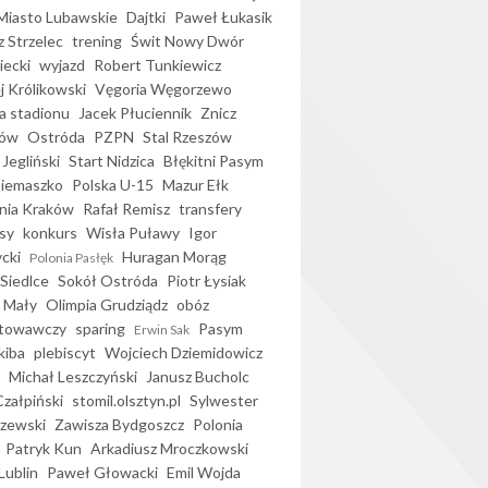
iasto Lubawskie
Dajtki
Paweł Łukasik
 Strzelec
trening
Świt Nowy Dwór
ecki
wyjazd
Robert Tunkiewicz
j Królikowski
Vęgoria Węgorzewo
 stadionu
Jacek Płuciennik
Znicz
ków
Ostróda
PZPN
Stal Rzeszów
Jegliński
Start Nidzica
Błękitni Pasym
Siemaszko
Polska U-15
Mazur Ełk
nia Kraków
Rafał Remisz
transfery
sy
konkurs
Wisła Puławy
Igor
ycki
Huragan Morąg
Polonia Pasłęk
Siedlce
Sokół Ostróda
Piotr Łysiak
 Mały
Olimpia Grudziądz
obóz
otowawczy
sparing
Pasym
Erwin Sak
kiba
plebiscyt
Wojciech Dziemidowicz
Michał Leszczyński
Janusz Bucholc
Czałpiński
stomil.olsztyn.pl
Sylwester
zewski
Zawisza Bydgoszcz
Polonia
Patryk Kun
Arkadiusz Mroczkowski
Lublin
Paweł Głowacki
Emil Wojda