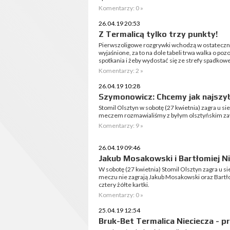
Komentarzy: 0 »
26.04.19 20:53
Z Termalicą tylko trzy punkty!
Pierwszoligowe rozgrywki wchodzą w ostateczną 
wyjaśnione, za to na dole tabeli trwa walka o poz
spotkania i żeby wydostać się ze strefy spadkowej 
Komentarzy: 2 »
26.04.19 10:28
Szymonowicz: Chcemy jak najszybc
Stomil Olsztyn w sobotę (27 kwietnia) zagra u s
meczem rozmawialiśmy z byłym olsztyńskim 
Komentarzy: 9 »
26.04.19 09:46
Jakub Mosakowski i Bartłomiej Ni
W sobotę (27 kwietnia) Stomil Olsztyn zagra u 
meczu nie zagrają Jakub Mosakowski oraz Bartło
cztery żółte kartki.
Komentarzy: 0 »
25.04.19 12:54
Bruk-Bet Termalica Nieciecza - 