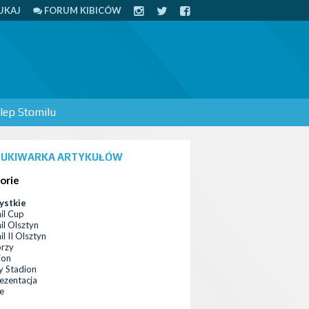
UKAJ
FORUM KIBICÓW
lep Stomilu
UKIWARKA ARTYKUŁÓW
orie
ystkie
il Cup
il Olsztyn
l II Olsztyn
orzy
ion
 Stadion
ezentacja
ce