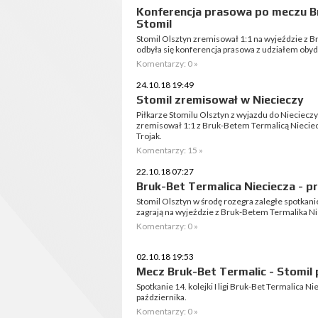
Konferencja prasowa po meczu Br
Stomil
Stomil Olsztyn zremisował 1:1 na wyjeździe z 
odbyła się konferencja prasowa z udziałem oby
Komentarzy: 0 »
24.10.18 19:49
Stomil zremisował w Niecieczy
Piłkarze Stomilu Olsztyn z wyjazdu do Nieciecz
zremisował 1:1 z Bruk-Betem Termalicą Nieciec
Trojak.
Komentarzy: 15 »
22.10.18 07:27
Bruk-Bet Termalica Nieciecza - 
Stomil Olsztyn w środę rozegra zaległe spotkani
zagrają na wyjeździe z Bruk-Betem Termalika Ni
Komentarzy: 0 »
02.10.18 19:53
Mecz Bruk-Bet Termalic - Stomil
Spotkanie 14. kolejki I ligi Bruk-Bet Termalica N
października.
Komentarzy: 0 »