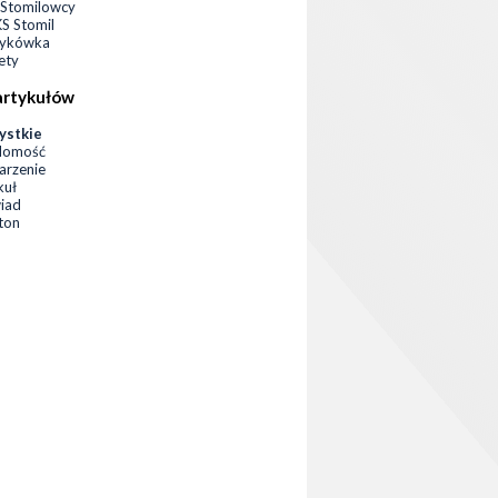
Stomilowcy
 Stomil
zykówka
ety
artykułów
ystkie
domość
rzenie
kuł
iad
eton