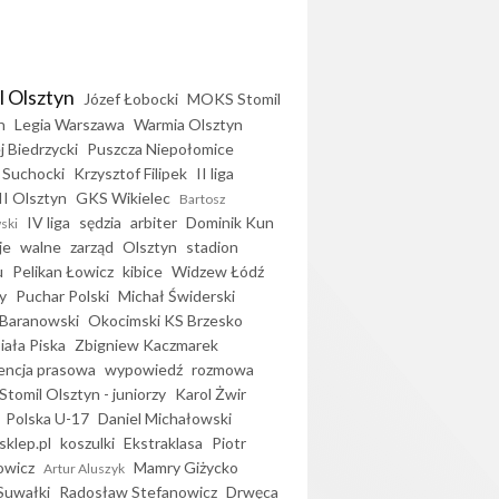
l Olsztyn
Józef Łobocki
MOKS Stomil
n
Legia Warszawa
Warmia Olsztyn
j Biedrzycki
Puszcza Niepołomice
 Suchocki
Krzysztof Filipek
II liga
II Olsztyn
GKS Wikielec
Bartosz
IV liga
sędzia
arbiter
Dominik Kun
ski
je
walne
zarząd
Olsztyn
stadion
u
Pelikan Łowicz
kibice
Widzew Łódź
y
Puchar Polski
Michał Świderski
Baranowski
Okocimski KS Brzesko
iała Piska
Zbigniew Kaczmarek
encja prasowa
wypowiedź
rozmowa
Stomil Olsztyn - juniorzy
Karol Żwir
Polska U-17
Daniel Michałowski
sklep.pl
koszulki
Ekstraklasa
Piotr
owicz
Mamry Giżycko
Artur Aluszyk
Suwałki
Radosław Stefanowicz
Drwęca