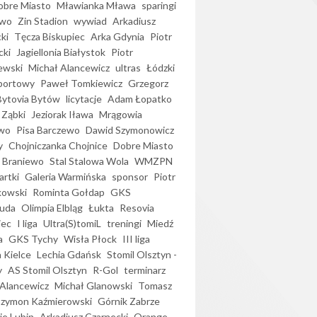
bre Miasto
Mławianka Mława
sparingi
ewo
Zin Stadion
wywiad
Arkadiusz
ki
Tęcza Biskupiec
Arka Gdynia
Piotr
cki
Jagiellonia Białystok
Piotr
ewski
Michał Alancewicz
ultras
Łódzki
portowy
Paweł Tomkiewicz
Grzegorz
Bytovia Bytów
licytacje
Adam Łopatko
 Ząbki
Jeziorak Iława
Mrągowia
wo
Pisa Barczewo
Dawid Szymonowicz
y
Chojniczanka Chojnice
Dobre Miasto
 Braniewo
Stal Stalowa Wola
WMZPN
artki
Galeria Warmińska
sponsor
Piotr
kowski
Rominta Gołdap
GKS
uda
Olimpia Elbląg
Łukta
Resovia
iec
I liga
Ultra(S)tomiL
treningi
Miedź
a
GKS Tychy
Wisła Płock
III liga
 Kielce
Lechia Gdańsk
Stomil Olsztyn -
y
AS Stomil Olsztyn
R-Gol
terminarz
Alancewicz
Michał Glanowski
Tomasz
Szymon Kaźmierowski
Górnik Zabrze
ie Lubin
Arkadiusz Czarnecki
Orange