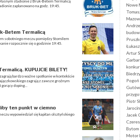
 własnym stadionie z Bruk-Betem Termalicą
Nowe M
tadionie zaplanowano na godz. 19:45.
Tomasz
Mazowi
Andrze
uk-Betem Termalicą
budowa
wnym sobotniego meczu pomiędzy Stomilem
Prusz
anie rozpocznie się o godzinie 19:45.
Łukasz 
Artur 
Garbar
konkur
Termalicą. KUPUJCIE BILETY!
Biedrz
 zagrają bardzo ważne spotkanie w kontekście
Pogoń 
a Zajączkowskiego zagrają z zawsze groźnym
 gorący doping...
Gutów
przyg
Piotr S
liby ten punkt w ciemno
Jarocin
meczu wypowiedział się kapitan olsztyńskiego
Jacek 
Czeres
Bytom
Motor 