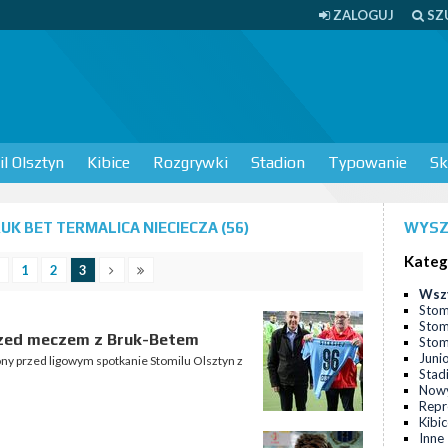
ZALOGUJ
SZ
l Olsztyn
Kibice
Rozgrywki
Stadion
Typowanie
Sk
K BET TERMALICA NIECIECZA (56)
WYSZ
Kateg
1
2
3
Wsz
Stom
Stom
rzed meczem z Bruk-Betem
Stomi
Juni
ony przed ligowym spotkanie Stomilu Olsztyn z
Stad
Nowy
Repr
Kibi
Inne