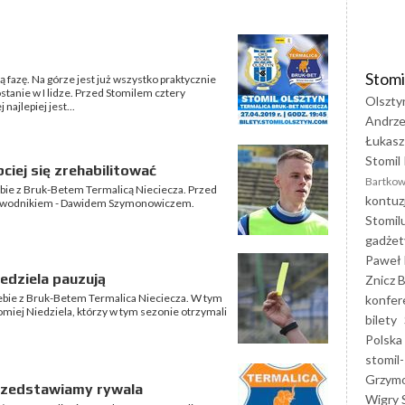
Stomi
fazę. Na górze jest już wszystko praktycznie
ostanie w I lidze. Przed Stomilem cztery
Olszty
najlepiej jest...
Andrze
Łukasz
Stomil 
iej się zrehabilitować
Bartkow
iebie z Bruk-Betem Termalicą Nieciecza. Przed
kontuz
zawodnikiem - Dawidem Szymonowiczem.
Stomil
gadżet
Paweł 
edziela pauzują
Znicz B
siebie z Bruk-Betem Termalica Nieciecza. W tym
konfer
miej Niedziela, którzy w tym sezonie otrzymali
bilety
Polska
stomil-
Grzym
przedstawiamy rywala
Wigry 