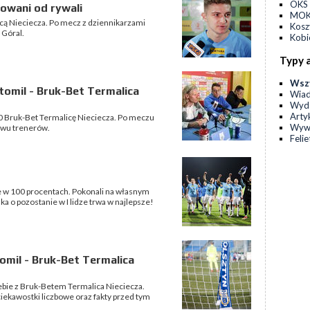
OKS 
nowani od rywali
MOKS
cą Nieciecza. Po mecz z dziennikarzami
Kos
 Góral.
Kobi
Typy 
Wsz
omil - Bruk-Bet Termalica
Wia
Wyda
Arty
:0 Bruk-Bet Termalicę Nieciecza. Po meczu
Wyw
dwu trenerów.
Feli
e w 100 procentach. Pokonali na własnym
a o pozostanie w I lidze trwa w najlepsze!
omil - Bruk-Bet Termalica
iebie z Bruk-Betem Termalica Nieciecza.
ekawostki liczbowe oraz fakty przed tym