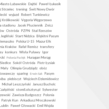
iasto Lubawskie
Dajtki
Paweł Łukasik
 Strzelec
trening
Świt Nowy Dwór
ecki
wyjazd
Robert Tunkiewicz
j Królikowski
Vęgoria Węgorzewo
 stadionu
Jacek Płuciennik
Znicz
ków
Ostróda
PZPN
Stal Rzeszów
Jegliński
Start Nidzica
Błękitni Pasym
Siemaszko
Polska U-15
Mazur Ełk
nia Kraków
Rafał Remisz
transfery
sy
konkurs
Wisła Puławy
Igor
ycki
Huragan Morąg
Polonia Pasłęk
Siedlce
Sokół Ostróda
Piotr Łysiak
 Mały
Olimpia Grudziądz
obóz
otowawczy
sparing
Pasym
Erwin Sak
kiba
plebiscyt
Wojciech Dziemidowicz
Michał Leszczyński
Janusz Bucholc
Czałpiński
stomil.olsztyn.pl
Sylwester
zewski
Zawisza Bydgoszcz
Polonia
Patryk Kun
Arkadiusz Mroczkowski
Lublin
Paweł Głowacki
Emil Wojda