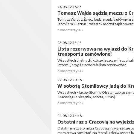
24.08.12 16:35
Tomasz Wajda sędzią meczu z Cr
Tomasz Wajda z Żywca będzie sędzią głównym so
Stomilem Olsztyn. Początek meczu zaplanowano
Komentarzy: 0 »
23.08.12 15:15
Lista rezerwowa na wyjazd do Kr
transportu zamówione!
Wszystkich chętnych, którzy jeszcze nie zapisal
informujemy, że powstała lista rezerwowa!
Komentarzy: 3 »
22.08.12 20:16
W sobotę Stomilowcy jadą do Kr
Wszystkich kibiców Stomilu Olsztyn zapraszam
Cracovią (25 sierpnia, sobota, 19:45).
Komentarzy: 7 »
21.08.12 14:48
Ostatni raz z Cracovią na wyjeźdz
Ostatni mecz Stomilu z Cracovią na wyjeździe odb
mam prawa pamiętać. Na Stomilu pierwszy raz by