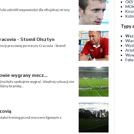
OKS 
MOKS
ski udzielił wypowiedzi dla oficjalnej strony
Kos
Kobi
Typy 
Wsz
acovia - Stomil Olsztyn
Wia
Wyda
ncji prasowej po meczu Cracovia - Stomil
Arty
Wyw
Feli
owie wygrany mecz...
na było spokojnie wygrać. Idealnej sytuacji nie
liśmy bramkę...
covią
ostatni trening przed meczem ligowym z