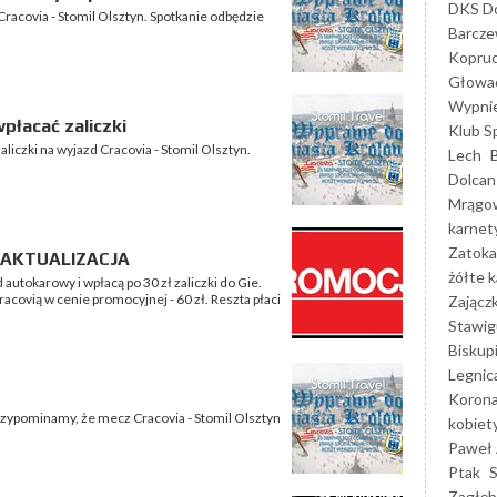
DKS Do
Cracovia - Stomil Olsztyn. Spotkanie odbędzie
Barcz
Kopruc
Głowa
Wypni
płacać zaliczki
Klub S
liczki na wyjazd Cracovia - Stomil Olsztyn.
Lech
Dolcan
Mrągo
karnet
Zatoka
! AKTUALIZACJA
żółte k
 autokarowy i wpłacą po 30 zł zaliczki do Gie.
acovią w cenie promocyjnej - 60 zł. Reszta płaci
Zającz
Stawig
Biskup
Legnic
Korona
Przypominamy, że mecz Cracovia - Stomil Olsztyn
kobiet
Paweł 
Ptak
Zagłęb