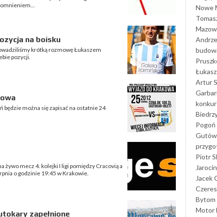
pomnieniem...
Nowe M
Tomasz
Mazowi
pozycja na boisku
Andrze
budowa
rowadziliśmy krótką rozmowę Łukaszem
ebie pozycji.
Prusz
Łukasz 
Artur 
Garbar
kowa
konkur
 będzie można się zapisać na ostatnie 24
Biedrz
Pogoń 
Gutów
przyg
Piotr S
a żywo mecz 4. kolejki I ligi pomiędzy Cracovią a
Jarocin
rpnia o godzinie 19:45 w Krakowie.
Jacek 
Czeres
Bytom
Motor 
utokary zapełnione