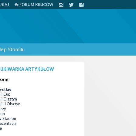
UKAJ
FORUM KIBICÓW
lep Stomilu
UKIWARKA ARTYKUŁÓW
orie
ystkie
il Cup
il Olsztyn
l II Olsztyn
orzy
ion
 Stadion
ezentacja
ce