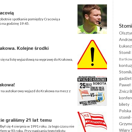
acovią
botnie spotkanie pomiędzy Cracovią a
 na godzinę 19:45.
Stomi
Olszty
Andrze
Łukasz
akowa. Kolejne środki
Stomil 
Bartkow
i się na listę wyjazdową na wyprawę do Krakowa,
kontuz
Stomil
gadżet
akowa!
Paweł 
Znicz B
y na autokarowy wyjazd do Krakowa na mecz z
konfer
bilety
Polska
stomil-
ie graliśmy 21 lat temu
Grzym
ył się 4 sierpnia w 1991 roku. Ja tego czasu nie
Wigry 
łem w 93 roku. Przy napisaniu tego tekstu