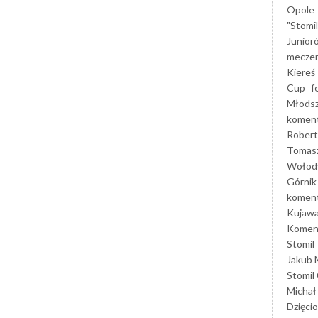
Opole
"Stomi
Junior
mecze
Kiereś
Cup
f
Młods
koment
Robert
Tomas
Wołod
Górnik
koment
Kujaw
Koment
Stomil
Jakub 
Stomil
Michał
Dzięcio