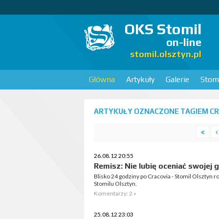
OKS Stomil
on-line
stomil.olsztyn.pl
Główna
Artykuły
Galerie
Stomi
ARTYKUŁY OZNACZONE TAGIEM CRA
26.08.12 20:55
Remisz: Nie lubię oceniać swojej 
Blisko 24 godziny po Cracovia - Stomil Olszty
Stomilu Olsztyn.
Komentarzy: 2 »
25.08.12 23:03