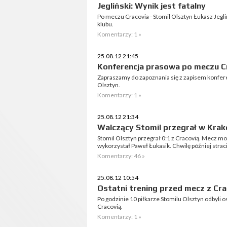
Jegliński: Wynik jest fatalny
Po meczu Cracovia - Stomil Olsztyn Łukasz Jegliń
klubu.
Komentarzy: 1 »
25.08.12 21:45
Konferencja prasowa po meczu Cr
Zapraszamy do zapoznania się z zapisem konfere
Olsztyn.
Komentarzy: 1 »
25.08.12 21:34
Walczący Stomil przegrał w Krak
Stomil Olsztyn przegrał 0:1 z Cracovią. Mecz moż
wykorzystał Paweł Łukasik. Chwilę później straci
Komentarzy: 46 »
25.08.12 10:54
Ostatni trening przed mecz z Cra
Po godzinie 10 piłkarze Stomilu Olsztyn odbyli 
Cracovią.
Komentarzy: 1 »