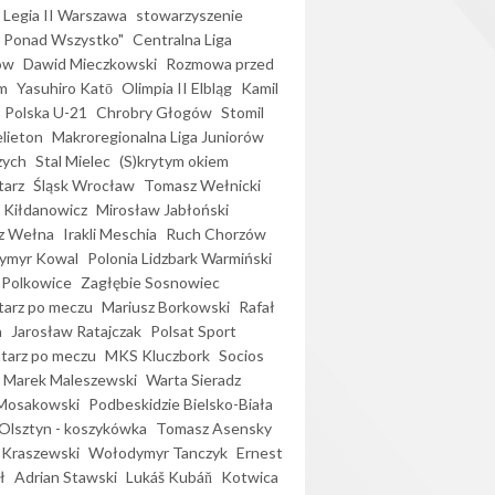
Legia II Warszawa
stowarzyszenie
l Ponad Wszystko"
Centralna Liga
ów
Dawid Mieczkowski
Rozmowa przed
m
Yasuhiro Katō
Olimpia II Elbląg
Kamil
Polska U-21
Chrobry Głogów
Stomil
elieton
Makroregionalna Liga Juniorów
zych
Stal Mielec
(S)krytym okiem
arz
Śląsk Wrocław
Tomasz Wełnicki
 Kiłdanowicz
Mirosław Jabłoński
z Wełna
Irakli Meschia
Ruch Chorzów
ymyr Kowal
Polonia Lidzbark Warmiński
 Polkowice
Zagłębie Sosnowiec
arz po meczu
Mariusz Borkowski
Rafał
a
Jarosław Ratajczak
Polsat Sport
arz po meczu
MKS Kluczbork
Socios
Marek Maleszewski
Warta Sieradz
Mosakowski
Podbeskidzie Bielsko-Biała
 Olsztyn - koszykówka
Tomasz Asensky
 Kraszewski
Wołodymyr Tanczyk
Ernest
ł
Adrian Stawski
Lukáš Kubáň
Kotwica