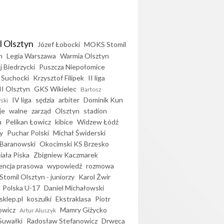
l Olsztyn
Józef Łobocki
MOKS Stomil
n
Legia Warszawa
Warmia Olsztyn
j Biedrzycki
Puszcza Niepołomice
 Suchocki
Krzysztof Filipek
II liga
II Olsztyn
GKS Wikielec
Bartosz
IV liga
sędzia
arbiter
Dominik Kun
ski
je
walne
zarząd
Olsztyn
stadion
u
Pelikan Łowicz
kibice
Widzew Łódź
y
Puchar Polski
Michał Świderski
Baranowski
Okocimski KS Brzesko
iała Piska
Zbigniew Kaczmarek
encja prasowa
wypowiedź
rozmowa
Stomil Olsztyn - juniorzy
Karol Żwir
Polska U-17
Daniel Michałowski
sklep.pl
koszulki
Ekstraklasa
Piotr
owicz
Mamry Giżycko
Artur Aluszyk
Suwałki
Radosław Stefanowicz
Drwęca