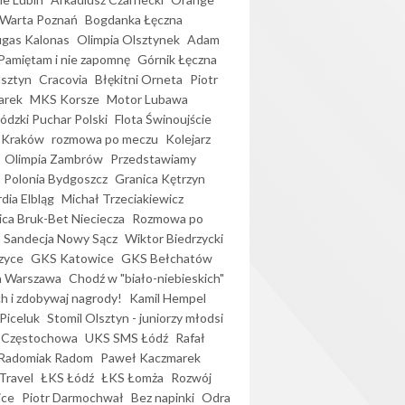
Warta Poznań
Bogdanka Łęczna
gas Kalonas
Olimpia Olsztynek
Adam
Pamiętam i nie zapomnę
Górnik Łęczna
lsztyn
Cracovia
Błękitni Orneta
Piotr
arek
MKS Korsze
Motor Lubawa
dzki Puchar Polski
Flota Świnoujście
 Kraków
rozmowa po meczu
Kolejarz
Olimpia Zambrów
Przedstawiamy
Polonia Bydgoszcz
Granica Kętrzyn
dia Elbląg
Michał Trzeciakiewicz
ica Bruk-Bet Nieciecza
Rozmowa po
Sandecja Nowy Sącz
Wiktor Biedrzycki
zyce
GKS Katowice
GKS Bełchatów
a Warszawa
Chodź w "biało-niebieskich"
h i zdobywaj nagrody!
Kamil Hempel
Piceluk
Stomil Olsztyn - juniorzy młodsi
 Częstochowa
UKS SMS Łódź
Rafał
Radomiak Radom
Paweł Kaczmarek
Travel
ŁKS Łódź
ŁKS Łomża
Rozwój
ice
Piotr Darmochwał
Bez napinki
Odra