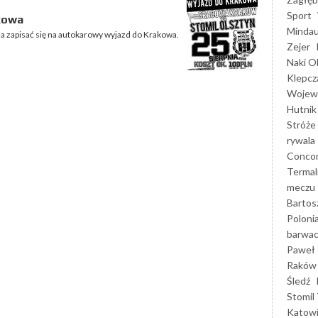
Sport
kowa
Mindau
a zapisać się na autokarowy wyjazd do Krakowa.
Zejer
Naki O
Klepcz
Wojewó
Hutnik
Stróże
rywala
Concor
Termal
meczu
Bartos
Poloni
barwac
Paweł 
Raków
Śledź
Stomil 
Katow