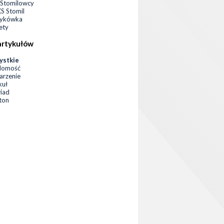
Stomilowcy
 Stomil
zykówka
ety
artykułów
ystkie
domość
rzenie
kuł
iad
eton