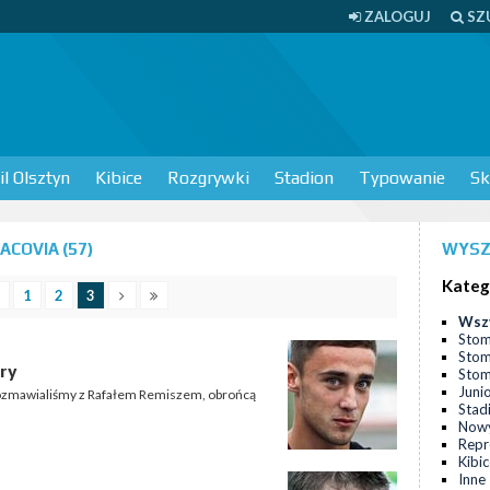
ZALOGUJ
SZ
l Olsztyn
Kibice
Rozgrywki
Stadion
Typowanie
Sk
COVIA (57)
WYSZ
Kateg
1
2
3
Wsz
Stom
Stom
gry
Stomi
Juni
n rozmawialiśmy z Rafałem Remiszem, obrońcą
Stad
Nowy
Repr
Kibi
Inne