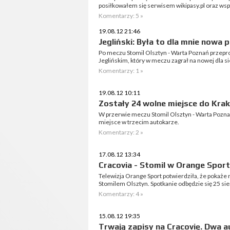
posiłkowałem się serwisem wikipasy.pl oraz ws
Komentarzy: 5 »
19.08.12 21:46
Jegliński: Była to dla mnie nowa 
Po meczu Stomil Olsztyn - Warta Poznań przep
Jeglińskim, który w meczu zagrał na nowej dla si
Komentarzy: 1 »
19.08.12 10:11
Zostały 24 wolne miejsce do Kra
W przerwie meczu Stomil Olsztyn - Warta Poznań
miejsce w trzecim autokarze.
Komentarzy: 2 »
17.08.12 13:34
Cracovia - Stomil w Orange Sport
Telewizja Orange Sport potwierdziła, że pokaże n
Stomilem Olsztyn. Spotkanie odbędzie się 25 sie
Komentarzy: 4 »
15.08.12 19:35
Trwają zapisy na Cracovię. Dwa a