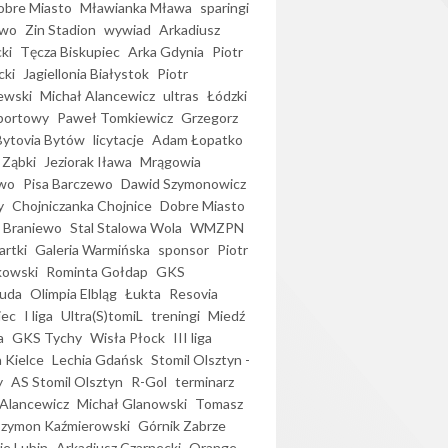
bre Miasto
Mławianka Mława
sparingi
ewo
Zin Stadion
wywiad
Arkadiusz
ki
Tęcza Biskupiec
Arka Gdynia
Piotr
cki
Jagiellonia Białystok
Piotr
ewski
Michał Alancewicz
ultras
Łódzki
portowy
Paweł Tomkiewicz
Grzegorz
Bytovia Bytów
licytacje
Adam Łopatko
 Ząbki
Jeziorak Iława
Mrągowia
wo
Pisa Barczewo
Dawid Szymonowicz
y
Chojniczanka Chojnice
Dobre Miasto
 Braniewo
Stal Stalowa Wola
WMZPN
artki
Galeria Warmińska
sponsor
Piotr
kowski
Rominta Gołdap
GKS
uda
Olimpia Elbląg
Łukta
Resovia
iec
I liga
Ultra(S)tomiL
treningi
Miedź
a
GKS Tychy
Wisła Płock
III liga
 Kielce
Lechia Gdańsk
Stomil Olsztyn -
y
AS Stomil Olsztyn
R-Gol
terminarz
Alancewicz
Michał Glanowski
Tomasz
Szymon Kaźmierowski
Górnik Zabrze
ie Lubin
Arkadiusz Czarnecki
Orange