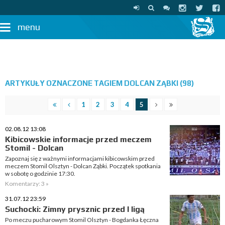
menu
ARTYKUŁY OZNACZONE TAGIEM DOLCAN ZĄBKI (98)
1
2
3
4
5
02.08.12 13:08
Kibicowskie informacje przed meczem
Stomil - Dolcan
Zapoznaj się z ważnymi informacjami kibicowskim przed
meczem Stomil Olsztyn - Dolcan Ząbki. Początek spotkania
w sobotę o godzinie 17:30.
Komentarzy: 3 »
31.07.12 23:59
Suchocki: Zimny prysznic przed I ligą
Po meczu pucharowym Stomil Olsztyn - Bogdanka Łęczna