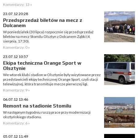
Komentarzy: 13 »
23.07.12 20:28
Przedsprzedaż biletów na mecz z
Dolcanem
W poniedziałek (30 lipca) rozpocznie się przedsprzedaż
biletów na mecz Stomilu Olsztyn z Dolcanem Ząbki (4
sierpnia, 17:30).
Komentarzy: 0 »
23.07.12 10:57
Ekipa techniczna Orange Sport w
Olsztynie
We wtorek klub i stadion w Olsztynie były wizytowane przez
przedstawicieli ekipy technicznej Orange Sport, czyli stacji
telewizyjnej, która transmituje mecze pierwszej ligi.
Komentarzy: 9 »
06.07.12 13:46
Remont na stadionie Stomilu
W następnym tygodniu ruszą prace przy modernizacji
olsztyńskiego stadionu.
Komentarzy: 6 »
05.07.12 11:49