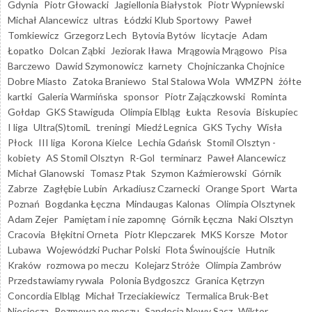
Gdynia
Piotr Głowacki
Jagiellonia Białystok
Piotr Wypniewski
Michał Alancewicz
ultras
Łódzki Klub Sportowy
Paweł
Tomkiewicz
Grzegorz Lech
Bytovia Bytów
licytacje
Adam
Łopatko
Dolcan Ząbki
Jeziorak Iława
Mrągowia Mrągowo
Pisa
Barczewo
Dawid Szymonowicz
karnety
Chojniczanka Chojnice
Dobre Miasto
Zatoka Braniewo
Stal Stalowa Wola
WMZPN
żółte
kartki
Galeria Warmińska
sponsor
Piotr Zajączkowski
Rominta
Gołdap
GKS Stawiguda
Olimpia Elbląg
Łukta
Resovia
Biskupiec
I liga
Ultra(S)tomiL
treningi
Miedź Legnica
GKS Tychy
Wisła
Płock
III liga
Korona Kielce
Lechia Gdańsk
Stomil Olsztyn -
kobiety
AS Stomil Olsztyn
R-Gol
terminarz
Paweł Alancewicz
Michał Glanowski
Tomasz Ptak
Szymon Kaźmierowski
Górnik
Zabrze
Zagłębie Lubin
Arkadiusz Czarnecki
Orange Sport
Warta
Poznań
Bogdanka Łęczna
Mindaugas Kalonas
Olimpia Olsztynek
Adam Zejer
Pamiętam i nie zapomnę
Górnik Łęczna
Naki Olsztyn
Cracovia
Błękitni Orneta
Piotr Klepczarek
MKS Korsze
Motor
Lubawa
Wojewódzki Puchar Polski
Flota Świnoujście
Hutnik
Kraków
rozmowa po meczu
Kolejarz Stróże
Olimpia Zambrów
Przedstawiamy rywala
Polonia Bydgoszcz
Granica Kętrzyn
Concordia Elbląg
Michał Trzeciakiewicz
Termalica Bruk-Bet
Nieciecza
Rozmowa po meczu
Sandecja Nowy Sącz
Wiktor