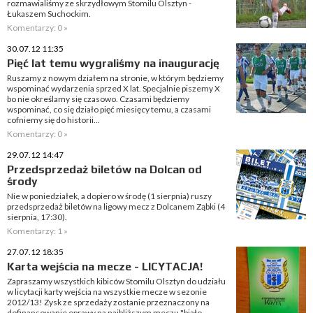
rozmawialiśmy ze skrzydłowym Stomilu Olsztyn -
Łukaszem Suchockim.
Komentarzy: 0 »
30.07.12 11:35
Pięć lat temu wygraliśmy na inaugurację
Ruszamy z nowym działem na stronie, w którym będziemy
wspominać wydarzenia sprzed X lat. Specjalnie piszemy X
bo nie określamy się czasowo. Czasami będziemy
wspominać, co się działo pięć miesięcy temu, a czasami
cofniemy się do historii...
Komentarzy: 0 »
29.07.12 14:47
Przedsprzedaż biletów na Dolcan od
środy
Nie w poniedziałek, a dopiero w środę (1 sierpnia) ruszy
przedsprzedaż biletów na ligowy mecz z Dolcanem Ząbki (4
sierpnia, 17:30).
Komentarzy: 1 »
27.07.12 18:35
Karta wejścia na mecze - LICYTACJA!
Zapraszamy wszystkich kibiców Stomilu Olsztyn do udziału
w licytacji karty wejścia na wszystkie mecze w sezonie
2012/13! Zysk ze sprzedaży zostanie przeznaczony na
dofinansowanie oprawy na najbliższym meczu "biało-