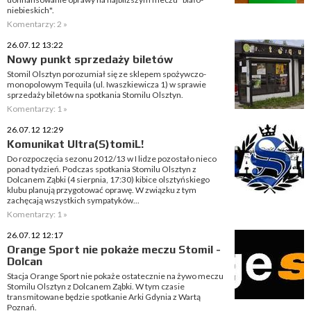
niebieskich".
Komentarzy: 2 »
26.07.12 13:22
Nowy punkt sprzedaży biletów
Stomil Olsztyn porozumiał się ze sklepem spożywczo-
monopolowym Tequila (ul. Iwaszkiewicza 1) w sprawie
sprzedaży biletów na spotkania Stomilu Olsztyn.
Komentarzy: 1 »
26.07.12 12:29
Komunikat Ultra(S)tomiL!
Do rozpoczęcia sezonu 2012/13 w I lidze pozostało nieco
ponad tydzień. Podczas spotkania Stomilu Olsztyn z
Dolcanem Ząbki (4 sierpnia, 17:30) kibice olsztyńskiego
klubu planują przygotować oprawę. W związku z tym
zachęcają wszystkich sympatyków...
Komentarzy: 1 »
26.07.12 12:17
Orange Sport nie pokaże meczu Stomil -
Dolcan
Stacja Orange Sport nie pokaże ostatecznie na żywo meczu
Stomilu Olsztyn z Dolcanem Ząbki. W tym czasie
transmitowane będzie spotkanie Arki Gdynia z Wartą
Poznań.