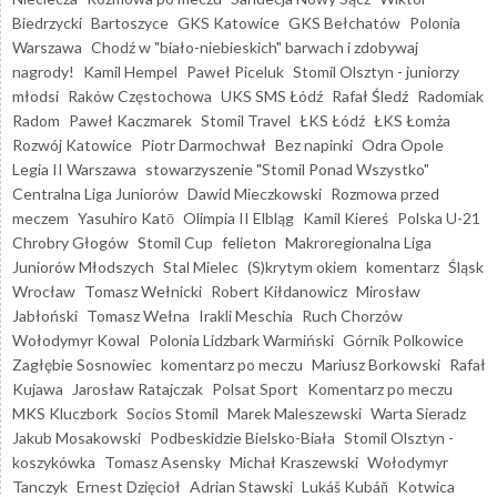
Biedrzycki
Bartoszyce
GKS Katowice
GKS Bełchatów
Polonia
Warszawa
Chodź w "biało-niebieskich" barwach i zdobywaj
nagrody!
Kamil Hempel
Paweł Piceluk
Stomil Olsztyn - juniorzy
młodsi
Raków Częstochowa
UKS SMS Łódź
Rafał Śledź
Radomiak
Radom
Paweł Kaczmarek
Stomil Travel
ŁKS Łódź
ŁKS Łomża
Rozwój Katowice
Piotr Darmochwał
Bez napinki
Odra Opole
Legia II Warszawa
stowarzyszenie "Stomil Ponad Wszystko"
Centralna Liga Juniorów
Dawid Mieczkowski
Rozmowa przed
meczem
Yasuhiro Katō
Olimpia II Elbląg
Kamil Kiereś
Polska U-21
Chrobry Głogów
Stomil Cup
felieton
Makroregionalna Liga
Juniorów Młodszych
Stal Mielec
(S)krytym okiem
komentarz
Śląsk
Wrocław
Tomasz Wełnicki
Robert Kiłdanowicz
Mirosław
Jabłoński
Tomasz Wełna
Irakli Meschia
Ruch Chorzów
Wołodymyr Kowal
Polonia Lidzbark Warmiński
Górnik Polkowice
Zagłębie Sosnowiec
komentarz po meczu
Mariusz Borkowski
Rafał
Kujawa
Jarosław Ratajczak
Polsat Sport
Komentarz po meczu
MKS Kluczbork
Socios Stomil
Marek Maleszewski
Warta Sieradz
Jakub Mosakowski
Podbeskidzie Bielsko-Biała
Stomil Olsztyn -
koszykówka
Tomasz Asensky
Michał Kraszewski
Wołodymyr
Tanczyk
Ernest Dzięcioł
Adrian Stawski
Lukáš Kubáň
Kotwica