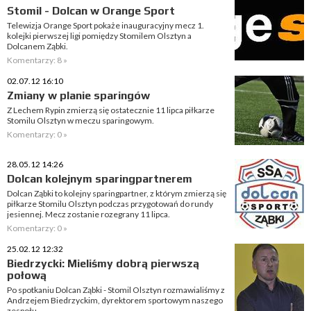
Stomil - Dolcan w Orange Sport
Telewizja Orange Sport pokaże inauguracyjny mecz 1.
kolejki pierwszej ligi pomiędzy Stomilem Olsztyn a
Dolcanem Ząbki.
Komentarzy: 8 »
02.07.12 16:10
Zmiany w planie sparingów
Z Lechem Rypin zmierzą się ostatecznie 11 lipca piłkarze
Stomilu Olsztyn w meczu sparingowym.
Komentarzy: 0 »
28.05.12 14:26
Dolcan kolejnym sparingpartnerem
Dolcan Ząbki to kolejny sparingpartner, z którym zmierzą się
piłkarze Stomilu Olsztyn podczas przygotowań do rundy
jesiennej. Mecz zostanie rozegrany 11 lipca.
Komentarzy: 0 »
25.02.12 12:32
Biedrzycki: Mieliśmy dobrą pierwszą
połową
Po spotkaniu Dolcan Ząbki - Stomil Olsztyn rozmawialiśmy z
Andrzejem Biedrzyckim, dyrektorem sportowym naszego
zespołu.