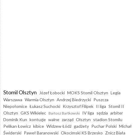
Stomil Olsztyn
Józef Łobocki
MOKS Stomil Olsztyn
Legia
Warszawa
Warmia Olsztyn
Andrzej Biedrzycki
Puszcza
Niepołomice
Łukasz Suchocki
Krzysztof Filipek
II liga
Stomil II
Olsztyn
GKS Wikielec
IV liga
sędzia
arbiter
Bartosz Bartkowski
Dominik Kun
kontuzje
walne
zarząd
Olsztyn
stadion Stomilu
Pelikan Łowicz
kibice
Widzew Łódź
gadżety
Puchar Polski
Michał
Świderski
Paweł Baranowski
Okocimski KS Brzesko
Znicz Biała