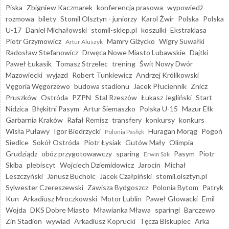
Piska
Zbigniew Kaczmarek
konferencja prasowa
wypowiedź
rozmowa
bilety
Stomil Olsztyn - juniorzy
Karol Żwir
Polska
Polska
U-17
Daniel Michałowski
stomil-sklep.pl
koszulki
Ekstraklasa
Piotr Grzymowicz
Mamry Giżycko
Wigry Suwałki
Artur Aluszyk
Radosław Stefanowicz
Drwęca Nowe Miasto Lubawskie
Dajtki
Paweł Łukasik
Tomasz Strzelec
trening
Świt Nowy Dwór
Mazowiecki
wyjazd
Robert Tunkiewicz
Andrzej Królikowski
Vęgoria Węgorzewo
budowa stadionu
Jacek Płuciennik
Znicz
Pruszków
Ostróda
PZPN
Stal Rzeszów
Łukasz Jegliński
Start
Nidzica
Błękitni Pasym
Artur Siemaszko
Polska U-15
Mazur Ełk
Garbarnia Kraków
Rafał Remisz
transfery
konkursy
konkurs
Wisła Puławy
Igor Biedrzycki
Huragan Morąg
Pogoń
Polonia Pasłęk
Siedlce
Sokół Ostróda
Piotr Łysiak
Gutów Mały
Olimpia
Grudziądz
obóz przygotowawczy
sparing
Pasym
Piotr
Erwin Sak
Skiba
plebiscyt
Wojciech Dziemidowicz
Jarocin
Michał
Leszczyński
Janusz Bucholc
Jacek Czałpiński
stomil.olsztyn.pl
Sylwester Czereszewski
Zawisza Bydgoszcz
Polonia Bytom
Patryk
Kun
Arkadiusz Mroczkowski
Motor Lublin
Paweł Głowacki
Emil
Wojda
DKS Dobre Miasto
Mławianka Mława
sparingi
Barczewo
Zin Stadion
wywiad
Arkadiusz Koprucki
Tęcza Biskupiec
Arka