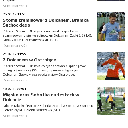
Komentarzy: 0 »
25.02.12 11:51
Stomil zremisował z Dolcanem. Bramka
Suchockiego.
Piłkarze Stomilu Olsztyn zremisowali w spotkaniu
sparingowym z pierwszoligowym Dolcanem Ząbki 1:1 (1:0).
Mecz został rozegrany w Ostrołęce.
Komentarzy: 0 »
21.02.12 11:55
Z Dolcanem w Ostrołęce
Piłkarze Stomilu Olsztyn kolejne spotkanie sparingowe
rozegrają w sobotę (25 lutego) z pierwszoligowym
Dolcanem Ząbki. Mecz obędzie się w Ostrołęce.
Komentarzy: 0 »
18.02.12 22:04
Miąsko oraz Sobótka na testach w
Dolcanie
Michał Miąsko i Bartosz Sobótka zagrali w sobotę w sparingu
Dolcan Ząbki - Polonia Warszawa (ME).
Komentarzy: 0 »