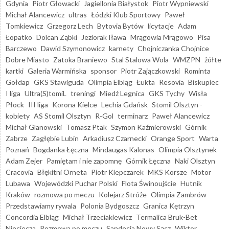
Gdynia
Piotr Głowacki
Jagiellonia Białystok
Piotr Wypniewski
Michał Alancewicz
ultras
Łódzki Klub Sportowy
Paweł
Tomkiewicz
Grzegorz Lech
Bytovia Bytów
licytacje
Adam
Łopatko
Dolcan Ząbki
Jeziorak Iława
Mrągowia Mrągowo
Pisa
Barczewo
Dawid Szymonowicz
karnety
Chojniczanka Chojnice
Dobre Miasto
Zatoka Braniewo
Stal Stalowa Wola
WMZPN
żółte
kartki
Galeria Warmińska
sponsor
Piotr Zajączkowski
Rominta
Gołdap
GKS Stawiguda
Olimpia Elbląg
Łukta
Resovia
Biskupiec
I liga
Ultra(S)tomiL
treningi
Miedź Legnica
GKS Tychy
Wisła
Płock
III liga
Korona Kielce
Lechia Gdańsk
Stomil Olsztyn -
kobiety
AS Stomil Olsztyn
R-Gol
terminarz
Paweł Alancewicz
Michał Glanowski
Tomasz Ptak
Szymon Kaźmierowski
Górnik
Zabrze
Zagłębie Lubin
Arkadiusz Czarnecki
Orange Sport
Warta
Poznań
Bogdanka Łęczna
Mindaugas Kalonas
Olimpia Olsztynek
Adam Zejer
Pamiętam i nie zapomnę
Górnik Łęczna
Naki Olsztyn
Cracovia
Błękitni Orneta
Piotr Klepczarek
MKS Korsze
Motor
Lubawa
Wojewódzki Puchar Polski
Flota Świnoujście
Hutnik
Kraków
rozmowa po meczu
Kolejarz Stróże
Olimpia Zambrów
Przedstawiamy rywala
Polonia Bydgoszcz
Granica Kętrzyn
Concordia Elbląg
Michał Trzeciakiewicz
Termalica Bruk-Bet
Nieciecza
Rozmowa po meczu
Sandecja Nowy Sącz
Wiktor