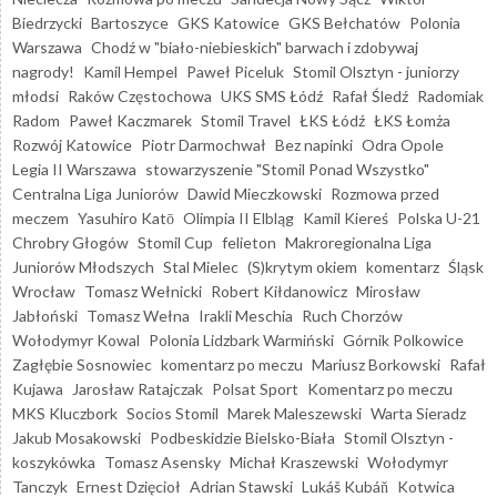
Biedrzycki
Bartoszyce
GKS Katowice
GKS Bełchatów
Polonia
Warszawa
Chodź w "biało-niebieskich" barwach i zdobywaj
nagrody!
Kamil Hempel
Paweł Piceluk
Stomil Olsztyn - juniorzy
młodsi
Raków Częstochowa
UKS SMS Łódź
Rafał Śledź
Radomiak
Radom
Paweł Kaczmarek
Stomil Travel
ŁKS Łódź
ŁKS Łomża
Rozwój Katowice
Piotr Darmochwał
Bez napinki
Odra Opole
Legia II Warszawa
stowarzyszenie "Stomil Ponad Wszystko"
Centralna Liga Juniorów
Dawid Mieczkowski
Rozmowa przed
meczem
Yasuhiro Katō
Olimpia II Elbląg
Kamil Kiereś
Polska U-21
Chrobry Głogów
Stomil Cup
felieton
Makroregionalna Liga
Juniorów Młodszych
Stal Mielec
(S)krytym okiem
komentarz
Śląsk
Wrocław
Tomasz Wełnicki
Robert Kiłdanowicz
Mirosław
Jabłoński
Tomasz Wełna
Irakli Meschia
Ruch Chorzów
Wołodymyr Kowal
Polonia Lidzbark Warmiński
Górnik Polkowice
Zagłębie Sosnowiec
komentarz po meczu
Mariusz Borkowski
Rafał
Kujawa
Jarosław Ratajczak
Polsat Sport
Komentarz po meczu
MKS Kluczbork
Socios Stomil
Marek Maleszewski
Warta Sieradz
Jakub Mosakowski
Podbeskidzie Bielsko-Biała
Stomil Olsztyn -
koszykówka
Tomasz Asensky
Michał Kraszewski
Wołodymyr
Tanczyk
Ernest Dzięcioł
Adrian Stawski
Lukáš Kubáň
Kotwica