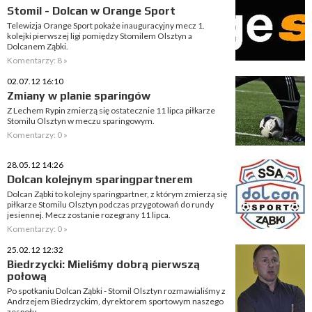
Stomil - Dolcan w Orange Sport
Telewizja Orange Sport pokaże inauguracyjny mecz 1.
kolejki pierwszej ligi pomiędzy Stomilem Olsztyn a
Dolcanem Ząbki.
Komentarzy: 8 »
02.07.12 16:10
Zmiany w planie sparingów
Z Lechem Rypin zmierzą się ostatecznie 11 lipca piłkarze
Stomilu Olsztyn w meczu sparingowym.
Komentarzy: 0 »
28.05.12 14:26
Dolcan kolejnym sparingpartnerem
Dolcan Ząbki to kolejny sparingpartner, z którym zmierzą się
piłkarze Stomilu Olsztyn podczas przygotowań do rundy
jesiennej. Mecz zostanie rozegrany 11 lipca.
Komentarzy: 0 »
25.02.12 12:32
Biedrzycki: Mieliśmy dobrą pierwszą
połową
Po spotkaniu Dolcan Ząbki - Stomil Olsztyn rozmawialiśmy z
Andrzejem Biedrzyckim, dyrektorem sportowym naszego
zespołu.