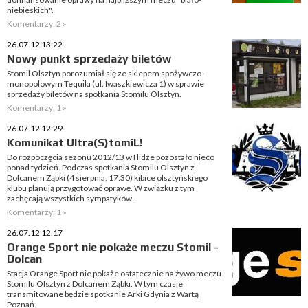
niebieskich".
Komentarzy: 2 »
26.07.12 13:22
Nowy punkt sprzedaży biletów
Stomil Olsztyn porozumiał się ze sklepem spożywczo-
monopolowym Tequila (ul. Iwaszkiewicza 1) w sprawie
sprzedaży biletów na spotkania Stomilu Olsztyn.
Komentarzy: 1 »
26.07.12 12:29
Komunikat Ultra(S)tomiL!
Do rozpoczęcia sezonu 2012/13 w I lidze pozostało nieco
ponad tydzień. Podczas spotkania Stomilu Olsztyn z
Dolcanem Ząbki (4 sierpnia, 17:30) kibice olsztyńskiego
klubu planują przygotować oprawę. W związku z tym
zachęcają wszystkich sympatyków...
Komentarzy: 1 »
26.07.12 12:17
Orange Sport nie pokaże meczu Stomil -
Dolcan
Stacja Orange Sport nie pokaże ostatecznie na żywo meczu
Stomilu Olsztyn z Dolcanem Ząbki. W tym czasie
transmitowane będzie spotkanie Arki Gdynia z Wartą
Poznań.