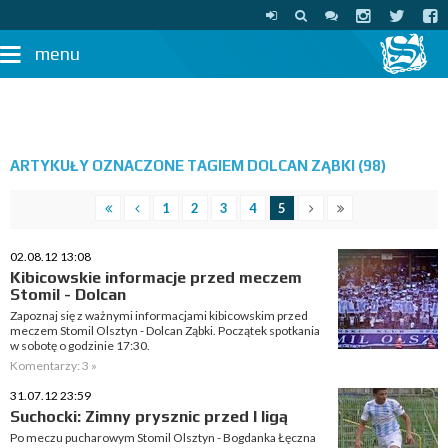
menu
ARTYKUŁY OZNACZONE TAGIEM DOLCAN ZĄBKI (98)
1
2
3
4
5
02.08.12 13:08
Kibicowskie informacje przed meczem
Stomil - Dolcan
Zapoznaj się z ważnymi informacjami kibicowskim przed
meczem Stomil Olsztyn - Dolcan Ząbki. Początek spotkania
w sobotę o godzinie 17:30.
Komentarzy: 3 »
31.07.12 23:59
Suchocki: Zimny prysznic przed I ligą
Po meczu pucharowym Stomil Olsztyn - Bogdanka Łęczna