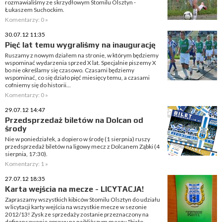
rozmawialiśmy ze skrzydłowym Stomilu Olsztyn -
Łukaszem Suchockim.
Komentarzy: 0 »
30.07.12 11:35
Pięć lat temu wygraliśmy na inaugurację
Ruszamy z nowym działem na stronie, w którym będziemy
wspominać wydarzenia sprzed X lat. Specjalnie piszemy X
bo nie określamy się czasowo. Czasami będziemy
wspominać, co się działo pięć miesięcy temu, a czasami
cofniemy się do historii...
Komentarzy: 0 »
29.07.12 14:47
Przedsprzedaż biletów na Dolcan od
środy
Nie w poniedziałek, a dopiero w środę (1 sierpnia) ruszy
przedsprzedaż biletów na ligowy mecz z Dolcanem Ząbki (4
sierpnia, 17:30).
Komentarzy: 1 »
27.07.12 18:35
Karta wejścia na mecze - LICYTACJA!
Zapraszamy wszystkich kibiców Stomilu Olsztyn do udziału
w licytacji karty wejścia na wszystkie mecze w sezonie
2012/13! Zysk ze sprzedaży zostanie przeznaczony na
dofinansowanie oprawy na najbliższym meczu "biało-