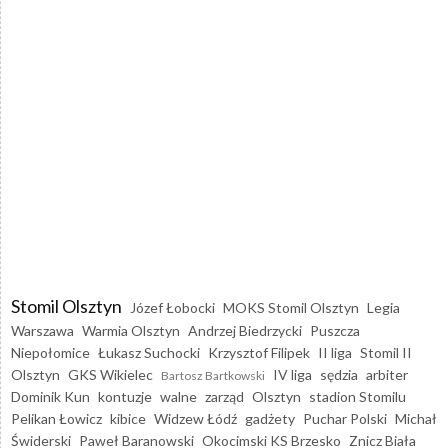
Stomil Olsztyn
Józef Łobocki
MOKS Stomil Olsztyn
Legia
Warszawa
Warmia Olsztyn
Andrzej Biedrzycki
Puszcza
Niepołomice
Łukasz Suchocki
Krzysztof Filipek
II liga
Stomil II
Olsztyn
GKS Wikielec
IV liga
sędzia
arbiter
Bartosz Bartkowski
Dominik Kun
kontuzje
walne
zarząd
Olsztyn
stadion Stomilu
Pelikan Łowicz
kibice
Widzew Łódź
gadżety
Puchar Polski
Michał
Świderski
Paweł Baranowski
Okocimski KS Brzesko
Znicz Biała