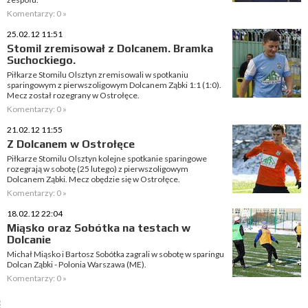
Komentarzy: 0 »
25.02.12 11:51
Stomil zremisował z Dolcanem. Bramka
Suchockiego.
Piłkarze Stomilu Olsztyn zremisowali w spotkaniu
sparingowym z pierwszoligowym Dolcanem Ząbki 1:1 (1:0).
Mecz został rozegrany w Ostrołęce.
Komentarzy: 0 »
21.02.12 11:55
Z Dolcanem w Ostrołęce
Piłkarze Stomilu Olsztyn kolejne spotkanie sparingowe
rozegrają w sobotę (25 lutego) z pierwszoligowym
Dolcanem Ząbki. Mecz obędzie się w Ostrołęce.
Komentarzy: 0 »
18.02.12 22:04
Miąsko oraz Sobótka na testach w
Dolcanie
Michał Miąsko i Bartosz Sobótka zagrali w sobotę w sparingu
Dolcan Ząbki - Polonia Warszawa (ME).
Komentarzy: 0 »