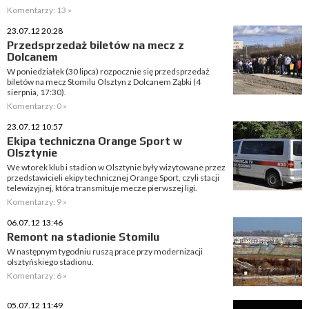
Komentarzy: 13 »
23.07.12 20:28
Przedsprzedaż biletów na mecz z
Dolcanem
W poniedziałek (30 lipca) rozpocznie się przedsprzedaż
biletów na mecz Stomilu Olsztyn z Dolcanem Ząbki (4
sierpnia, 17:30).
Komentarzy: 0 »
23.07.12 10:57
Ekipa techniczna Orange Sport w
Olsztynie
We wtorek klub i stadion w Olsztynie były wizytowane przez
przedstawicieli ekipy technicznej Orange Sport, czyli stacji
telewizyjnej, która transmituje mecze pierwszej ligi.
Komentarzy: 9 »
06.07.12 13:46
Remont na stadionie Stomilu
W następnym tygodniu ruszą prace przy modernizacji
olsztyńskiego stadionu.
Komentarzy: 6 »
05.07.12 11:49