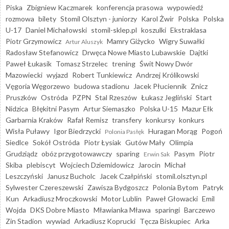
Piska
Zbigniew Kaczmarek
konferencja prasowa
wypowiedź
rozmowa
bilety
Stomil Olsztyn - juniorzy
Karol Żwir
Polska
Polska
U-17
Daniel Michałowski
stomil-sklep.pl
koszulki
Ekstraklasa
Piotr Grzymowicz
Mamry Giżycko
Wigry Suwałki
Artur Aluszyk
Radosław Stefanowicz
Drwęca Nowe Miasto Lubawskie
Dajtki
Paweł Łukasik
Tomasz Strzelec
trening
Świt Nowy Dwór
Mazowiecki
wyjazd
Robert Tunkiewicz
Andrzej Królikowski
Vęgoria Węgorzewo
budowa stadionu
Jacek Płuciennik
Znicz
Pruszków
Ostróda
PZPN
Stal Rzeszów
Łukasz Jegliński
Start
Nidzica
Błękitni Pasym
Artur Siemaszko
Polska U-15
Mazur Ełk
Garbarnia Kraków
Rafał Remisz
transfery
konkursy
konkurs
Wisła Puławy
Igor Biedrzycki
Huragan Morąg
Pogoń
Polonia Pasłęk
Siedlce
Sokół Ostróda
Piotr Łysiak
Gutów Mały
Olimpia
Grudziądz
obóz przygotowawczy
sparing
Pasym
Piotr
Erwin Sak
Skiba
plebiscyt
Wojciech Dziemidowicz
Jarocin
Michał
Leszczyński
Janusz Bucholc
Jacek Czałpiński
stomil.olsztyn.pl
Sylwester Czereszewski
Zawisza Bydgoszcz
Polonia Bytom
Patryk
Kun
Arkadiusz Mroczkowski
Motor Lublin
Paweł Głowacki
Emil
Wojda
DKS Dobre Miasto
Mławianka Mława
sparingi
Barczewo
Zin Stadion
wywiad
Arkadiusz Koprucki
Tęcza Biskupiec
Arka