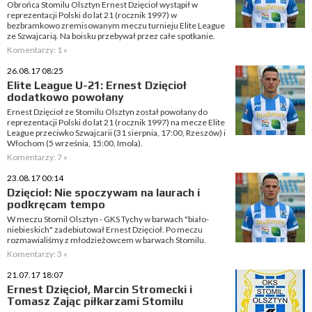
Obrońca Stomilu Olsztyn Ernest Dzięcioł wystąpił w
reprezentacji Polski do lat 21 (rocznik 1997) w
bezbramkowo zremisowanym meczu turnieju Elite League
ze Szwajcarią. Na boisku przebywał przez całe spotkanie.
Komentarzy: 1 »
26.08.17 08:25
Elite League U-21: Ernest Dzięcioł
dodatkowo powołany
Ernest Dzięcioł ze Stomilu Olsztyn został powołany do
reprezentacji Polski do lat 21 (rocznik 1997) na mecze Elite
League przeciwko Szwajcarii (31 sierpnia, 17:00, Rzeszów) i
Włochom (5 września, 15:00, Imola).
Komentarzy: 7 »
23.08.17 00:14
Dzięcioł: Nie spoczywam na laurach i
podkręcam tempo
W meczu Stomil Olsztyn - GKS Tychy w barwach "biało-
niebieskich" zadebiutował Ernest Dzięcioł. Po meczu
rozmawialiśmy z młodzieżowcem w barwach Stomilu.
Komentarzy: 3 »
21.07.17 18:07
Ernest Dzięcioł, Marcin Stromecki i
Tomasz Zając piłkarzami Stomilu