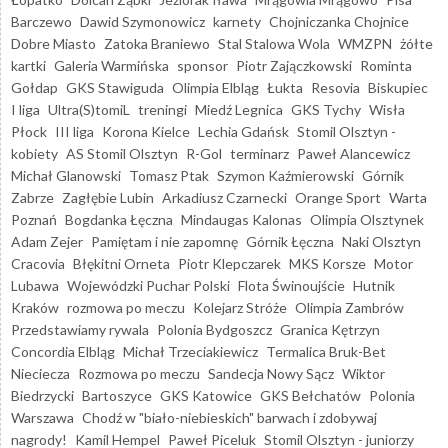
Barczewo
Dawid Szymonowicz
karnety
Chojniczanka Chojnice
Dobre Miasto
Zatoka Braniewo
Stal Stalowa Wola
WMZPN
żółte
kartki
Galeria Warmińska
sponsor
Piotr Zajączkowski
Rominta
Gołdap
GKS Stawiguda
Olimpia Elbląg
Łukta
Resovia
Biskupiec
I liga
Ultra(S)tomiL
treningi
Miedź Legnica
GKS Tychy
Wisła
Płock
III liga
Korona Kielce
Lechia Gdańsk
Stomil Olsztyn -
kobiety
AS Stomil Olsztyn
R-Gol
terminarz
Paweł Alancewicz
Michał Glanowski
Tomasz Ptak
Szymon Kaźmierowski
Górnik
Zabrze
Zagłębie Lubin
Arkadiusz Czarnecki
Orange Sport
Warta
Poznań
Bogdanka Łęczna
Mindaugas Kalonas
Olimpia Olsztynek
Adam Zejer
Pamiętam i nie zapomnę
Górnik Łęczna
Naki Olsztyn
Cracovia
Błękitni Orneta
Piotr Klepczarek
MKS Korsze
Motor
Lubawa
Wojewódzki Puchar Polski
Flota Świnoujście
Hutnik
Kraków
rozmowa po meczu
Kolejarz Stróże
Olimpia Zambrów
Przedstawiamy rywala
Polonia Bydgoszcz
Granica Kętrzyn
Concordia Elbląg
Michał Trzeciakiewicz
Termalica Bruk-Bet
Nieciecza
Rozmowa po meczu
Sandecja Nowy Sącz
Wiktor
Biedrzycki
Bartoszyce
GKS Katowice
GKS Bełchatów
Polonia
Warszawa
Chodź w "biało-niebieskich" barwach i zdobywaj
nagrody!
Kamil Hempel
Paweł Piceluk
Stomil Olsztyn - juniorzy