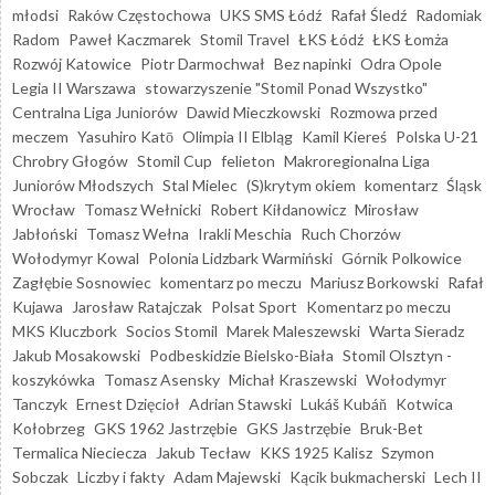
młodsi
Raków Częstochowa
UKS SMS Łódź
Rafał Śledź
Radomiak
Radom
Paweł Kaczmarek
Stomil Travel
ŁKS Łódź
ŁKS Łomża
Rozwój Katowice
Piotr Darmochwał
Bez napinki
Odra Opole
Legia II Warszawa
stowarzyszenie "Stomil Ponad Wszystko"
Centralna Liga Juniorów
Dawid Mieczkowski
Rozmowa przed
meczem
Yasuhiro Katō
Olimpia II Elbląg
Kamil Kiereś
Polska U-21
Chrobry Głogów
Stomil Cup
felieton
Makroregionalna Liga
Juniorów Młodszych
Stal Mielec
(S)krytym okiem
komentarz
Śląsk
Wrocław
Tomasz Wełnicki
Robert Kiłdanowicz
Mirosław
Jabłoński
Tomasz Wełna
Irakli Meschia
Ruch Chorzów
Wołodymyr Kowal
Polonia Lidzbark Warmiński
Górnik Polkowice
Zagłębie Sosnowiec
komentarz po meczu
Mariusz Borkowski
Rafał
Kujawa
Jarosław Ratajczak
Polsat Sport
Komentarz po meczu
MKS Kluczbork
Socios Stomil
Marek Maleszewski
Warta Sieradz
Jakub Mosakowski
Podbeskidzie Bielsko-Biała
Stomil Olsztyn -
koszykówka
Tomasz Asensky
Michał Kraszewski
Wołodymyr
Tanczyk
Ernest Dzięcioł
Adrian Stawski
Lukáš Kubáň
Kotwica
Kołobrzeg
GKS 1962 Jastrzębie
GKS Jastrzębie
Bruk-Bet
Termalica Nieciecza
Jakub Tecław
KKS 1925 Kalisz
Szymon
Sobczak
Liczby i fakty
Adam Majewski
Kącik bukmacherski
Lech II