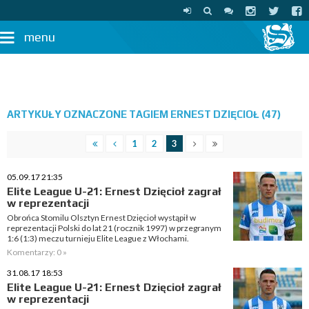
menu
ARTYKUŁY OZNACZONE TAGIEM ERNEST DZIĘCIOŁ (47)
1
2
3
05.09.17 21:35
Elite League U-21: Ernest Dzięcioł zagrał
w reprezentacji
Obrońca Stomilu Olsztyn Ernest Dzięcioł wystąpił w
reprezentacji Polski do lat 21 (rocznik 1997) w przegranym
1:6 (1:3) meczu turnieju Elite League z Włochami.
Komentarzy: 0 »
31.08.17 18:53
Elite League U-21: Ernest Dzięcioł zagrał
w reprezentacji