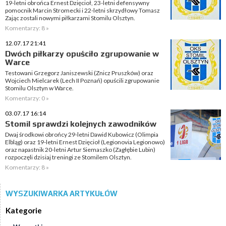
19-letni obrońca Ernest Dzięcioł, 23-letni defensywny
pomocnik Marcin Stromecki i 22-letni skrzydłowy Tomasz
Zając zostali nowymi piłkarzami Stomilu Olsztyn.
Komentarzy: 8 »
12.07.17 21:41
Dwóch piłkarzy opuściło zgrupowanie w
Warce
Testowani Grzegorz Janiszewski (Znicz Pruszków) oraz
Wojciech Mielcarek (Lech II Poznań) opuścili zgrupowanie
Stomilu Olsztyn w Warce.
Komentarzy: 0 »
03.07.17 16:14
Stomil sprawdzi kolejnych zawodników
Dwaj środkowi obrońcy 29-letni Dawid Kubowicz (Olimpia
Elbląg) oraz 19-letni Ernest Dzięcioł (Legionovia Legionowo)
oraz napastnik 20-letni Artur Siemaszko (Zagłębie Lubin)
rozpoczęli dzisiaj treningi ze Stomilem Olsztyn.
Komentarzy: 8 »
WYSZUKIWARKA ARTYKUŁÓW
Kategorie