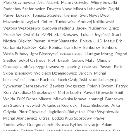
Piotr Grzymowicz
Mamry Giżycko
Wigry Suwałki
Artur Aluszyk
Radosław Stefanowicz
Drwęca Nowe Miasto Lubawskie
Dajtki
Paweł Łukasik
Tomasz Strzelec
trening
Świt Nowy Dwór
Mazowiecki
wyjazd
Robert Tunkiewicz
Andrzej Królikowski
Vęgoria Węgorzewo
budowa stadionu
Jacek Płuciennik
Znicz
Pruszków
Ostróda
PZPN
Stal Rzeszów
Łukasz Jegliński
Start
Nidzica
Błękitni Pasym
Artur Siemaszko
Polska U-15
Mazur Ełk
Garbarnia Kraków
Rafał Remisz
transfery
konkursy
konkurs
Wisła Puławy
Igor Biedrzycki
Huragan Morąg
Pogoń
Polonia Pasłęk
Siedlce
Sokół Ostróda
Piotr Łysiak
Gutów Mały
Olimpia
Grudziądz
obóz przygotowawczy
sparing
Pasym
Piotr
Erwin Sak
Skiba
plebiscyt
Wojciech Dziemidowicz
Jarocin
Michał
Leszczyński
Janusz Bucholc
Jacek Czałpiński
stomil.olsztyn.pl
Sylwester Czereszewski
Zawisza Bydgoszcz
Polonia Bytom
Patryk
Kun
Arkadiusz Mroczkowski
Motor Lublin
Paweł Głowacki
Emil
Wojda
DKS Dobre Miasto
Mławianka Mława
sparingi
Barczewo
Zin Stadion
wywiad
Arkadiusz Koprucki
Tęcza Biskupiec
Arka
Gdynia
Piotr Głowacki
Jagiellonia Białystok
Piotr Wypniewski
Michał Alancewicz
ultras
Łódzki Klub Sportowy
Paweł
Tomkiewicz
Grzegorz Lech
Bytovia Bytów
licytacje
Adam
Łopatko
Dolcan Ząbki
Jeziorak Iława
Mrągowia Mrągowo
Pisa