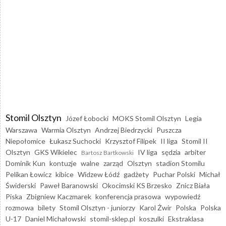
Stomil Olsztyn
Józef Łobocki
MOKS Stomil Olsztyn
Legia
Warszawa
Warmia Olsztyn
Andrzej Biedrzycki
Puszcza
Niepołomice
Łukasz Suchocki
Krzysztof Filipek
II liga
Stomil II
Olsztyn
GKS Wikielec
IV liga
sędzia
arbiter
Bartosz Bartkowski
Dominik Kun
kontuzje
walne
zarząd
Olsztyn
stadion Stomilu
Pelikan Łowicz
kibice
Widzew Łódź
gadżety
Puchar Polski
Michał
Świderski
Paweł Baranowski
Okocimski KS Brzesko
Znicz Biała
Piska
Zbigniew Kaczmarek
konferencja prasowa
wypowiedź
rozmowa
bilety
Stomil Olsztyn - juniorzy
Karol Żwir
Polska
Polska
U-17
Daniel Michałowski
stomil-sklep.pl
koszulki
Ekstraklasa