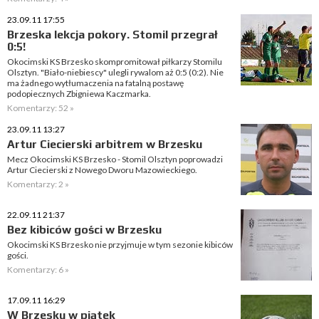
23.09.11 17:55
Brzeska lekcja pokory. Stomil przegrał
0:5!
Okocimski KS Brzesko skompromitował piłkarzy Stomilu
Olsztyn. "Biało-niebiescy" ulegli rywalom aż 0:5 (0:2). Nie
ma żadnego wytłumaczenia na fatalną postawę
podopiecznych Zbigniewa Kaczmarka.
Komentarzy: 52 »
23.09.11 13:27
Artur Ciecierski arbitrem w Brzesku
Mecz Okocimski KS Brzesko - Stomil Olsztyn poprowadzi
Artur Ciecierski z Nowego Dworu Mazowieckiego.
Komentarzy: 2 »
22.09.11 21:37
Bez kibiców gości w Brzesku
Okocimski KS Brzesko nie przyjmuje w tym sezonie kibiców
gości.
Komentarzy: 6 »
17.09.11 16:29
W Brzesku w piątek