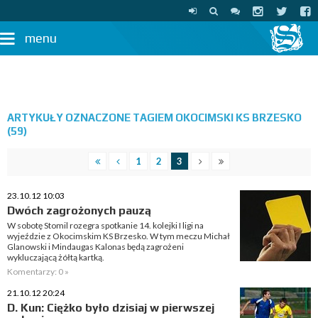
menu
ARTYKUŁY OZNACZONE TAGIEM OKOCIMSKI KS BRZESKO
(59)
1
2
3
23.10.12 10:03
Dwóch zagrożonych pauzą
W sobotę Stomil rozegra spotkanie 14. kolejki I ligi na
wyjeździe z Okocimskim KS Brzesko. W tym meczu Michał
Glanowski i Mindaugas Kalonas będą zagrożeni
wykluczającą żółtą kartką.
Komentarzy: 0 »
21.10.12 20:24
D. Kun: Ciężko było dzisiaj w pierwszej