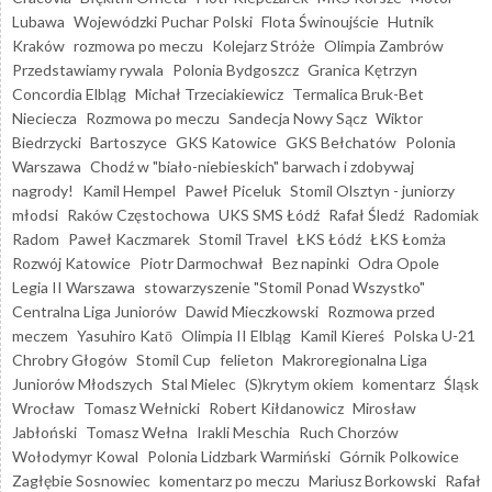
Lubawa
Wojewódzki Puchar Polski
Flota Świnoujście
Hutnik
Kraków
rozmowa po meczu
Kolejarz Stróże
Olimpia Zambrów
Przedstawiamy rywala
Polonia Bydgoszcz
Granica Kętrzyn
Concordia Elbląg
Michał Trzeciakiewicz
Termalica Bruk-Bet
Nieciecza
Rozmowa po meczu
Sandecja Nowy Sącz
Wiktor
Biedrzycki
Bartoszyce
GKS Katowice
GKS Bełchatów
Polonia
Warszawa
Chodź w "biało-niebieskich" barwach i zdobywaj
nagrody!
Kamil Hempel
Paweł Piceluk
Stomil Olsztyn - juniorzy
młodsi
Raków Częstochowa
UKS SMS Łódź
Rafał Śledź
Radomiak
Radom
Paweł Kaczmarek
Stomil Travel
ŁKS Łódź
ŁKS Łomża
Rozwój Katowice
Piotr Darmochwał
Bez napinki
Odra Opole
Legia II Warszawa
stowarzyszenie "Stomil Ponad Wszystko"
Centralna Liga Juniorów
Dawid Mieczkowski
Rozmowa przed
meczem
Yasuhiro Katō
Olimpia II Elbląg
Kamil Kiereś
Polska U-21
Chrobry Głogów
Stomil Cup
felieton
Makroregionalna Liga
Juniorów Młodszych
Stal Mielec
(S)krytym okiem
komentarz
Śląsk
Wrocław
Tomasz Wełnicki
Robert Kiłdanowicz
Mirosław
Jabłoński
Tomasz Wełna
Irakli Meschia
Ruch Chorzów
Wołodymyr Kowal
Polonia Lidzbark Warmiński
Górnik Polkowice
Zagłębie Sosnowiec
komentarz po meczu
Mariusz Borkowski
Rafał