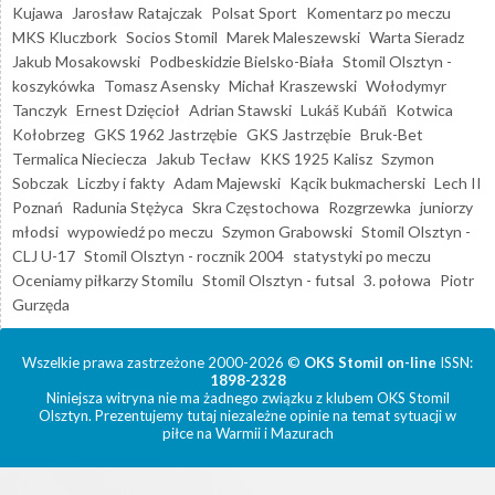
Kujawa
Jarosław Ratajczak
Polsat Sport
Komentarz po meczu
MKS Kluczbork
Socios Stomil
Marek Maleszewski
Warta Sieradz
Jakub Mosakowski
Podbeskidzie Bielsko-Biała
Stomil Olsztyn -
koszykówka
Tomasz Asensky
Michał Kraszewski
Wołodymyr
Tanczyk
Ernest Dzięcioł
Adrian Stawski
Lukáš Kubáň
Kotwica
Kołobrzeg
GKS 1962 Jastrzębie
GKS Jastrzębie
Bruk-Bet
Termalica Nieciecza
Jakub Tecław
KKS 1925 Kalisz
Szymon
Sobczak
Liczby i fakty
Adam Majewski
Kącik bukmacherski
Lech II
Poznań
Radunia Stężyca
Skra Częstochowa
Rozgrzewka
juniorzy
młodsi
wypowiedź po meczu
Szymon Grabowski
Stomil Olsztyn -
CLJ U-17
Stomil Olsztyn - rocznik 2004
statystyki po meczu
Oceniamy piłkarzy Stomilu
Stomil Olsztyn - futsal
3. połowa
Piotr
Gurzęda
Wszelkie prawa zastrzeżone 2000-2026 ©
OKS Stomil on-line
ISSN:
1898-2328
Niniejsza witryna nie ma żadnego związku z klubem OKS Stomil
Olsztyn. Prezentujemy tutaj niezależne opinie na temat sytuacji w
piłce na Warmii i Mazurach