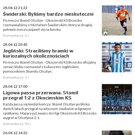
28.04.12 21:22
Świderski: Byliśmy bardzo nieskuteczni
Po meczu Stomil Olsztyn - Okocimski KS Brzesko
rozmawialiśmy z Michałem Świderskim, który w drugiej
połowie meczu pojawił się na boisku.
Komentarzy: 0 »
28.04.12 20:43
Jegliński: Straciliśmy bramki w
kuriozalnych okolicznościach
Po meczu Stomil Olsztyn - Okocimski KS Brzesko oficjalny
serwis klubu rozmawiał z Łukaszem Jeglińskim,
pomocnikiem Stomilu Olsztyn.
Komentarzy: 1 »
28.04.12 17:00
Ligowa passa przerwana. Stomil
przegrał 1:2 z Okocimskim KS
Każda passa się kiedyś kończy. Stomil Olsztyn po blisko
dwóch latach przegrał na własnym stadionie w ligowym
spotkaniu. Mający już awans do I ligi Okocimski KS Brzesko
wygrał w Olsztynie 2:1.
Komentarzy: 91 »
26.04.12 14:32