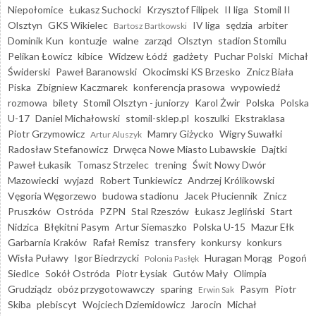
Niepołomice
Łukasz Suchocki
Krzysztof Filipek
II liga
Stomil II
Olsztyn
GKS Wikielec
IV liga
sędzia
arbiter
Bartosz Bartkowski
Dominik Kun
kontuzje
walne
zarząd
Olsztyn
stadion Stomilu
Pelikan Łowicz
kibice
Widzew Łódź
gadżety
Puchar Polski
Michał
Świderski
Paweł Baranowski
Okocimski KS Brzesko
Znicz Biała
Piska
Zbigniew Kaczmarek
konferencja prasowa
wypowiedź
rozmowa
bilety
Stomil Olsztyn - juniorzy
Karol Żwir
Polska
Polska
U-17
Daniel Michałowski
stomil-sklep.pl
koszulki
Ekstraklasa
Piotr Grzymowicz
Mamry Giżycko
Wigry Suwałki
Artur Aluszyk
Radosław Stefanowicz
Drwęca Nowe Miasto Lubawskie
Dajtki
Paweł Łukasik
Tomasz Strzelec
trening
Świt Nowy Dwór
Mazowiecki
wyjazd
Robert Tunkiewicz
Andrzej Królikowski
Vęgoria Węgorzewo
budowa stadionu
Jacek Płuciennik
Znicz
Pruszków
Ostróda
PZPN
Stal Rzeszów
Łukasz Jegliński
Start
Nidzica
Błękitni Pasym
Artur Siemaszko
Polska U-15
Mazur Ełk
Garbarnia Kraków
Rafał Remisz
transfery
konkursy
konkurs
Wisła Puławy
Igor Biedrzycki
Huragan Morąg
Pogoń
Polonia Pasłęk
Siedlce
Sokół Ostróda
Piotr Łysiak
Gutów Mały
Olimpia
Grudziądz
obóz przygotowawczy
sparing
Pasym
Piotr
Erwin Sak
Skiba
plebiscyt
Wojciech Dziemidowicz
Jarocin
Michał