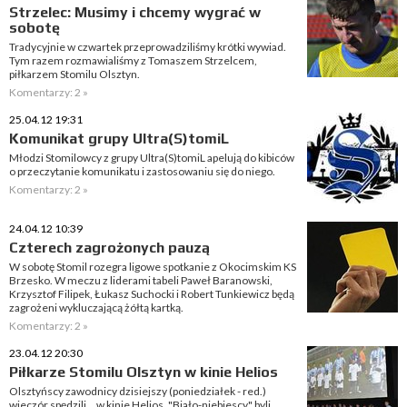
Strzelec: Musimy i chcemy wygrać w
sobotę
Tradycyjnie w czwartek przeprowadziliśmy krótki wywiad.
Tym razem rozmawialiśmy z Tomaszem Strzelcem,
piłkarzem Stomilu Olsztyn.
Komentarzy: 2 »
25.04.12 19:31
Komunikat grupy Ultra(S)tomiL
Młodzi Stomilowcy z grupy Ultra(S)tomiL apelują do kibiców
o przeczytanie komunikatu i zastosowaniu się do niego.
Komentarzy: 2 »
24.04.12 10:39
Czterech zagrożonych pauzą
W sobotę Stomil rozegra ligowe spotkanie z Okocimskim KS
Brzesko. W meczu z liderami tabeli Paweł Baranowski,
Krzysztof Filipek, Łukasz Suchocki i Robert Tunkiewicz będą
zagrożeni wykluczającą żółtą kartką.
Komentarzy: 2 »
23.04.12 20:30
Piłkarze Stomilu Olsztyn w kinie Helios
Olsztyńscy zawodnicy dzisiejszy (poniedziałek - red.)
wieczór spędzili... w kinie Helios. "Biało-niebiescy" byli