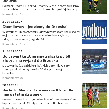
połowie
Po meczu Stomil II Olsztyn - Mamry Giżycko rozmawialiśmy
z Dominikiem Kunem, pomocnikiem olsztyńskiej drużyny.
Komentarzy: 5 »
21.10.12 12:27
Stomilowcy - jedziemy do Brzeska!
Wszystkich kibiców Stomilu Olsztyn zapraszamy na wspólny
wyjazd do Brzeska na mecz z Okocimskim KS, który
odbędzie się w sobotę o godz. 14:00.
Komentarzy: 10 »
21.10.12 10:35
Do czwartku zbieremy zaliczki po 50
złotych na wyjazd do Brzeska
Do czwartku (25 października), kibice Stomilu Olsztyn
zbierają zaliczki w wysokości 50 złotych na wyjazd do
Brzeska.
Komentarzy: 0 »
20.10.12 17:30
Bucholc: Mecz z Okocimskim KS to dla
nas ostatni dzwonek
Po meczu Stomil Olsztyn - Miedź Legnica rozmawialiśmy z
kapitanem Stomilu Olsztyn - Januszem Bucholcem.
Komentarzy: 6 »