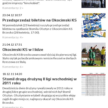
gośćmi imprezy "kino kobiet".
Komentarzy: 2 »
23.04.12 10:57
Przedsprzedaż biletów na Okocimski KS
W poniedziałek (23 kwietnia) ruszyła przedsprzedaż
biletów na spotkanie Stomilu Olsztyn z Okocimskim KS
Brzesko (28 kwietnia, 17:00).
Komentarzy: 4 »
21.04.12 17:51
Okocimski KS w I lidze
Okocimski KS Brzesko awansował dzisiaj do pierwszej ligi.
Stało się tak po bezbramkowym remisie Resovii w derbach
Rzeszowa ze Stalą.
Komentarzy: 6 »
18.12.11 14:20
Stomil drugą drużyną II ligi wschodniej w
2011 roku
Dwadzieścia dwie drużyny rywalizowały w 2011 roku w
drugiej lidze grupie wschodniej, wśród nich był Stomil
Olsztyn. Olsztynianie w tabeli skupiającej wszystkie ekipy
zajęli drugie miejsce, najlepszy okazał się Okocimski KS
Brzesko.
Komentarzy: 4 »