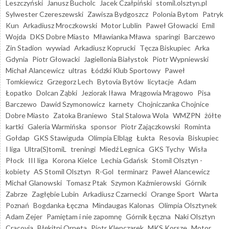
Leszczyński
Janusz Bucholc
Jacek Czałpiński
stomil.olsztyn.pl
Sylwester Czereszewski
Zawisza Bydgoszcz
Polonia Bytom
Patryk
Kun
Arkadiusz Mroczkowski
Motor Lublin
Paweł Głowacki
Emil
Wojda
DKS Dobre Miasto
Mławianka Mława
sparingi
Barczewo
Zin Stadion
wywiad
Arkadiusz Koprucki
Tęcza Biskupiec
Arka
Gdynia
Piotr Głowacki
Jagiellonia Białystok
Piotr Wypniewski
Michał Alancewicz
ultras
Łódzki Klub Sportowy
Paweł
Tomkiewicz
Grzegorz Lech
Bytovia Bytów
licytacje
Adam
Łopatko
Dolcan Ząbki
Jeziorak Iława
Mrągowia Mrągowo
Pisa
Barczewo
Dawid Szymonowicz
karnety
Chojniczanka Chojnice
Dobre Miasto
Zatoka Braniewo
Stal Stalowa Wola
WMZPN
żółte
kartki
Galeria Warmińska
sponsor
Piotr Zajączkowski
Rominta
Gołdap
GKS Stawiguda
Olimpia Elbląg
Łukta
Resovia
Biskupiec
I liga
Ultra(S)tomiL
treningi
Miedź Legnica
GKS Tychy
Wisła
Płock
III liga
Korona Kielce
Lechia Gdańsk
Stomil Olsztyn -
kobiety
AS Stomil Olsztyn
R-Gol
terminarz
Paweł Alancewicz
Michał Glanowski
Tomasz Ptak
Szymon Kaźmierowski
Górnik
Zabrze
Zagłębie Lubin
Arkadiusz Czarnecki
Orange Sport
Warta
Poznań
Bogdanka Łęczna
Mindaugas Kalonas
Olimpia Olsztynek
Adam Zejer
Pamiętam i nie zapomnę
Górnik Łęczna
Naki Olsztyn
Cracovia
Błękitni Orneta
Piotr Klepczarek
MKS Korsze
Motor