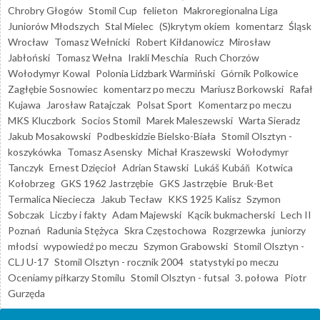
Chrobry Głogów
Stomil Cup
felieton
Makroregionalna Liga
Juniorów Młodszych
Stal Mielec
(S)krytym okiem
komentarz
Śląsk
Wrocław
Tomasz Wełnicki
Robert Kiłdanowicz
Mirosław
Jabłoński
Tomasz Wełna
Irakli Meschia
Ruch Chorzów
Wołodymyr Kowal
Polonia Lidzbark Warmiński
Górnik Polkowice
Zagłębie Sosnowiec
komentarz po meczu
Mariusz Borkowski
Rafał
Kujawa
Jarosław Ratajczak
Polsat Sport
Komentarz po meczu
MKS Kluczbork
Socios Stomil
Marek Maleszewski
Warta Sieradz
Jakub Mosakowski
Podbeskidzie Bielsko-Biała
Stomil Olsztyn -
koszykówka
Tomasz Asensky
Michał Kraszewski
Wołodymyr
Tanczyk
Ernest Dzięcioł
Adrian Stawski
Lukáš Kubáň
Kotwica
Kołobrzeg
GKS 1962 Jastrzębie
GKS Jastrzębie
Bruk-Bet
Termalica Nieciecza
Jakub Tecław
KKS 1925 Kalisz
Szymon
Sobczak
Liczby i fakty
Adam Majewski
Kącik bukmacherski
Lech II
Poznań
Radunia Stężyca
Skra Częstochowa
Rozgrzewka
juniorzy
młodsi
wypowiedź po meczu
Szymon Grabowski
Stomil Olsztyn -
CLJ U-17
Stomil Olsztyn - rocznik 2004
statystyki po meczu
Oceniamy piłkarzy Stomilu
Stomil Olsztyn - futsal
3. połowa
Piotr
Gurzęda