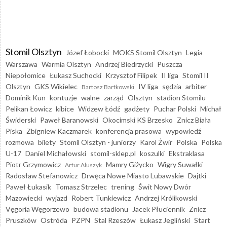
Stomil Olsztyn
Józef Łobocki
MOKS Stomil Olsztyn
Legia
Warszawa
Warmia Olsztyn
Andrzej Biedrzycki
Puszcza
Niepołomice
Łukasz Suchocki
Krzysztof Filipek
II liga
Stomil II
Olsztyn
GKS Wikielec
IV liga
sędzia
arbiter
Bartosz Bartkowski
Dominik Kun
kontuzje
walne
zarząd
Olsztyn
stadion Stomilu
Pelikan Łowicz
kibice
Widzew Łódź
gadżety
Puchar Polski
Michał
Świderski
Paweł Baranowski
Okocimski KS Brzesko
Znicz Biała
Piska
Zbigniew Kaczmarek
konferencja prasowa
wypowiedź
rozmowa
bilety
Stomil Olsztyn - juniorzy
Karol Żwir
Polska
Polska
U-17
Daniel Michałowski
stomil-sklep.pl
koszulki
Ekstraklasa
Piotr Grzymowicz
Mamry Giżycko
Wigry Suwałki
Artur Aluszyk
Radosław Stefanowicz
Drwęca Nowe Miasto Lubawskie
Dajtki
Paweł Łukasik
Tomasz Strzelec
trening
Świt Nowy Dwór
Mazowiecki
wyjazd
Robert Tunkiewicz
Andrzej Królikowski
Vęgoria Węgorzewo
budowa stadionu
Jacek Płuciennik
Znicz
Pruszków
Ostróda
PZPN
Stal Rzeszów
Łukasz Jegliński
Start