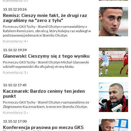
Komentarzy: 0 »
13.10.12 20:26
Remisz: Cieszy mnie fakt, że drugi raz
zagraliśmy na "zero z tyłu"
Po meczu GKS Tychy - Stomil Olsztyn rozmawialiśmy z
Rafałem Remiszem, obrońcą, który kolejny raz wybiegł w
podstawowej jedenastce Stomilu Olsztyn.
Komentarzy: 4 »
13.10.12 19:39
Glanowski: Cieszymy się z tego wyniku
Po meczu GKS Tychy - Stomil Olsztyn Michał Glanowski
udzielił wypowiedzi dla oficjalnej strony klubu.
Komentarzy: 3 »
13.10.12 17:45
Kaczmarek: Bardzo cenimy ten jeden
punkt
Po meczu GKS Tychy - Stomil Olsztyn rozmawialiśmy ze
Zbigniewem Kaczmarkiem, trenerem Stomilu Olsztyn.
Komentarzy: 2 »
13.10.12 17:00
Konferencja prasowa po meczu GKS