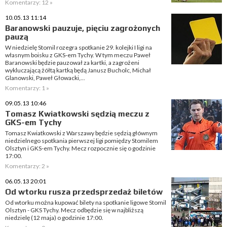
Komentarzy: 12 »
10.05.13 11:14
Baranowski pauzuje, pięciu zagrożonych
pauzą
W niedzielę Stomil rozegra spotkanie 29. kolejki I ligi na
własnym boisku z GKS-em Tychy. W tym meczu Paweł
Baranowski będzie pauzował za kartki, a zagrożeni
wykluczającą żółtą kartką będą Janusz Bucholc, Michał
Glanowski, Paweł Głowacki,...
Komentarzy: 1 »
09.05.13 10:46
Tomasz Kwiatkowski sędzią meczu z
GKS-em Tychy
Tomasz Kwiatkowski z Warszawy będzie sędzią głównym
niedzielnego spotkania pierwszej ligi pomiędzy Stomilem
Olsztyn i GKS-em Tychy. Mecz rozpocznie się o godzinie
17:00.
Komentarzy: 2 »
06.05.13 20:01
Od wtorku rusza przedsprzedaż biletów
Od wtorku można kupować bilety na spotkanie ligowe Stomil
Olsztyn - GKS Tychy. Mecz odbędzie się w najbliższą
niedzielę (12 maja) o godzinie 17:00.