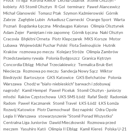
Płock
III liga
Korona Kielce
Lechia Gdańsk
Stomil Olsztyn -
kobiety
AS Stomil Olsztyn
R-Gol
terminarz
Paweł Alancewicz
Michał Glanowski
Tomasz Ptak
Szymon Kaźmierowski
Górnik
Zabrze
Zagłębie Lubin
Arkadiusz Czarnecki
Orange Sport
Warta
Poznań
Bogdanka Łęczna
Mindaugas Kalonas
Olimpia Olsztynek
Adam Zejer
Pamiętam i nie zapomnę
Górnik Łęczna
Naki Olsztyn
Cracovia
Błękitni Orneta
Piotr Klepczarek
MKS Korsze
Motor
Lubawa
Wojewódzki Puchar Polski
Flota Świnoujście
Hutnik
Kraków
rozmowa po meczu
Kolejarz Stróże
Olimpia Zambrów
Przedstawiamy rywala
Polonia Bydgoszcz
Granica Kętrzyn
Concordia Elbląg
Michał Trzeciakiewicz
Termalica Bruk-Bet
Nieciecza
Rozmowa po meczu
Sandecja Nowy Sącz
Wiktor
Biedrzycki
Bartoszyce
GKS Katowice
GKS Bełchatów
Polonia
Warszawa
Chodź w "biało-niebieskich" barwach i zdobywaj
nagrody!
Kamil Hempel
Paweł Piceluk
Stomil Olsztyn - juniorzy
młodsi
Raków Częstochowa
UKS SMS Łódź
Rafał Śledź
Radomiak
Radom
Paweł Kaczmarek
Stomil Travel
ŁKS Łódź
ŁKS Łomża
Rozwój Katowice
Piotr Darmochwał
Bez napinki
Odra Opole
Legia II Warszawa
stowarzyszenie "Stomil Ponad Wszystko"
Centralna Liga Juniorów
Dawid Mieczkowski
Rozmowa przed
meczem
Yasuhiro Katō
Olimpia II Elbląg
Kamil Kiereś
Polska U-21