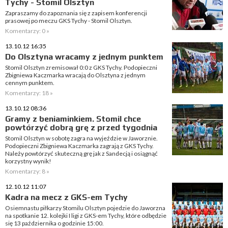
Tychy - Stomil Olsztyn
Zapraszamy do zapoznania się z zapisem konferencji
prasowej po meczu GKS Tychy - Stomil Olsztyn.
Komentarzy: 0 »
13.10.12 16:35
Do Olsztyna wracamy z jednym punktem
Stomil Olsztyn zremisował 0:0 z GKS Tychy. Podopieczni
Zbigniewa Kaczmarka wracają do Olsztyna z jednym
cennym punktem.
Komentarzy: 18 »
13.10.12 08:36
Gramy z beniaminkiem. Stomil chce
powtórzyć dobrą grę z przed tygodnia
Stomil Olsztyn w sobotę zagra na wyjeździe w Jaworznie.
Podopieczni Zbigniewa Kaczmarka zagrają z GKS Tychy.
Należy powtórzyć skuteczną grę jak z Sandecją i osiągnąć
korzystny wynik!
Komentarzy: 8 »
12.10.12 11:07
Kadra na mecz z GKS-em Tychy
Osiemnastu piłkarzy Stomilu Olsztyn pojedzie do Jaworzna
na spotkanie 12. kolejki I ligi z GKS-em Tychy, które odbędzie
się 13 października o godzinie 15:00.