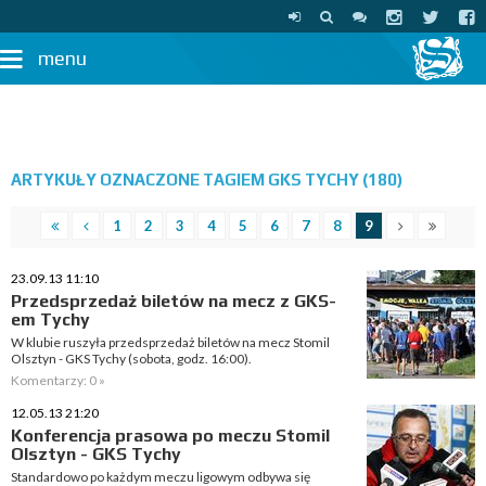
menu
ARTYKUŁY OZNACZONE TAGIEM GKS TYCHY (180)
1
2
3
4
5
6
7
8
9
23.09.13 11:10
Przedsprzedaż biletów na mecz z GKS-
em Tychy
W klubie ruszyła przedsprzedaż biletów na mecz Stomil
Olsztyn - GKS Tychy (sobota, godz. 16:00).
Komentarzy: 0 »
12.05.13 21:20
Konferencja prasowa po meczu Stomil
Olsztyn - GKS Tychy
Standardowo po każdym meczu ligowym odbywa się