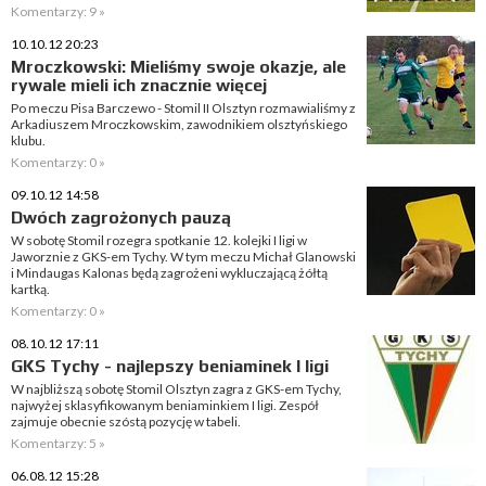
Komentarzy: 9 »
10.10.12 20:23
Mroczkowski: Mieliśmy swoje okazje, ale
rywale mieli ich znacznie więcej
Po meczu Pisa Barczewo - Stomil II Olsztyn rozmawialiśmy z
Arkadiuszem Mroczkowskim, zawodnikiem olsztyńskiego
klubu.
Komentarzy: 0 »
09.10.12 14:58
Dwóch zagrożonych pauzą
W sobotę Stomil rozegra spotkanie 12. kolejki I ligi w
Jaworznie z GKS-em Tychy. W tym meczu Michał Glanowski
i Mindaugas Kalonas będą zagrożeni wykluczającą żółtą
kartką.
Komentarzy: 0 »
08.10.12 17:11
GKS Tychy - najlepszy beniaminek I ligi
W najbliższą sobotę Stomil Olsztyn zagra z GKS-em Tychy,
najwyżej sklasyfikowanym beniaminkiem I ligi. Zespół
zajmuje obecnie szóstą pozycję w tabeli.
Komentarzy: 5 »
06.08.12 15:28