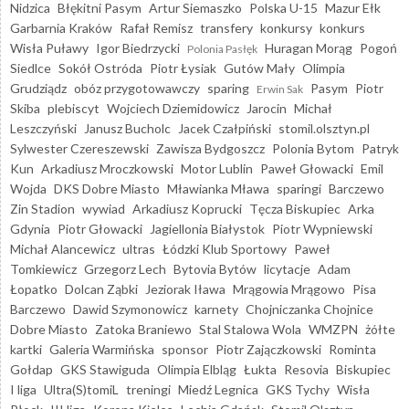
Nidzica
Błękitni Pasym
Artur Siemaszko
Polska U-15
Mazur Ełk
Garbarnia Kraków
Rafał Remisz
transfery
konkursy
konkurs
Wisła Puławy
Igor Biedrzycki
Huragan Morąg
Pogoń
Polonia Pasłęk
Siedlce
Sokół Ostróda
Piotr Łysiak
Gutów Mały
Olimpia
Grudziądz
obóz przygotowawczy
sparing
Pasym
Piotr
Erwin Sak
Skiba
plebiscyt
Wojciech Dziemidowicz
Jarocin
Michał
Leszczyński
Janusz Bucholc
Jacek Czałpiński
stomil.olsztyn.pl
Sylwester Czereszewski
Zawisza Bydgoszcz
Polonia Bytom
Patryk
Kun
Arkadiusz Mroczkowski
Motor Lublin
Paweł Głowacki
Emil
Wojda
DKS Dobre Miasto
Mławianka Mława
sparingi
Barczewo
Zin Stadion
wywiad
Arkadiusz Koprucki
Tęcza Biskupiec
Arka
Gdynia
Piotr Głowacki
Jagiellonia Białystok
Piotr Wypniewski
Michał Alancewicz
ultras
Łódzki Klub Sportowy
Paweł
Tomkiewicz
Grzegorz Lech
Bytovia Bytów
licytacje
Adam
Łopatko
Dolcan Ząbki
Jeziorak Iława
Mrągowia Mrągowo
Pisa
Barczewo
Dawid Szymonowicz
karnety
Chojniczanka Chojnice
Dobre Miasto
Zatoka Braniewo
Stal Stalowa Wola
WMZPN
żółte
kartki
Galeria Warmińska
sponsor
Piotr Zajączkowski
Rominta
Gołdap
GKS Stawiguda
Olimpia Elbląg
Łukta
Resovia
Biskupiec
I liga
Ultra(S)tomiL
treningi
Miedź Legnica
GKS Tychy
Wisła