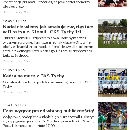
konferencja prasowa. Przeczytaj co powiedzieli trenerzy
obydwu drużyn.
Komentarzy: 0 »
12.05.13 18:45
Nadal nie wiemy jak smakuje zwycięstwo
w Olsztynie. Stomil - GKS Tychy 1:1
Piłkarze Stomilu Olsztyn zremisowali kolejny mecz na
własnym stadionie. Tym razem jednak kibice w Olsztynie
obejrzeli bramki. Na prowadzenie goście wyszli po pięknym
strzale z wolnego Piotra Rockiego. Do remisu doprowadził
Łukasz Suchocki.
Komentarzy: 15 »
11.05.13 13:53
Kadra na mecz z GKS Tychy
Oficjalna strona klubu podała osiemnastkę na mecz z GKS
Tychy.
Komentarzy: 0 »
11.05.13 11:57
Czas wygrać przed własną publicznością!
Wyjątkowo, bo dopiero w niedzielę piłkarze Stomilu Olsztyn
zagrają ligowe spotkanie. Do Olsztyna przyjedzie GKS Tychy.
Początek meczu o godzinie 17:00.