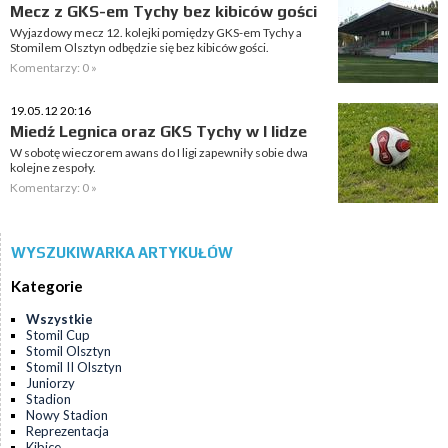
Mecz z GKS-em Tychy bez kibiców gości
Wyjazdowy mecz 12. kolejki pomiędzy GKS-em Tychy a
Stomilem Olsztyn odbędzie się bez kibiców gości.
Komentarzy: 0 »
19.05.12 20:16
Miedź Legnica oraz GKS Tychy w I lidze
W sobotę wieczorem awans do I ligi zapewniły sobie dwa
kolejne zespoły.
Komentarzy: 0 »
WYSZUKIWARKA ARTYKUŁÓW
Kategorie
Wszystkie
Stomil Cup
Stomil Olsztyn
Stomil II Olsztyn
Juniorzy
Stadion
Nowy Stadion
Reprezentacja
Kibice