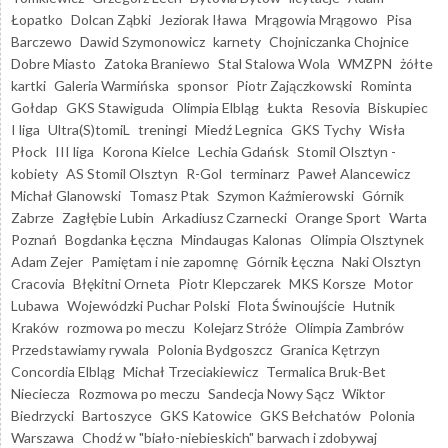
Łopatko
Dolcan Ząbki
Jeziorak Iława
Mrągowia Mrągowo
Pisa
Barczewo
Dawid Szymonowicz
karnety
Chojniczanka Chojnice
Dobre Miasto
Zatoka Braniewo
Stal Stalowa Wola
WMZPN
żółte
kartki
Galeria Warmińska
sponsor
Piotr Zajączkowski
Rominta
Gołdap
GKS Stawiguda
Olimpia Elbląg
Łukta
Resovia
Biskupiec
I liga
Ultra(S)tomiL
treningi
Miedź Legnica
GKS Tychy
Wisła
Płock
III liga
Korona Kielce
Lechia Gdańsk
Stomil Olsztyn -
kobiety
AS Stomil Olsztyn
R-Gol
terminarz
Paweł Alancewicz
Michał Glanowski
Tomasz Ptak
Szymon Kaźmierowski
Górnik
Zabrze
Zagłębie Lubin
Arkadiusz Czarnecki
Orange Sport
Warta
Poznań
Bogdanka Łęczna
Mindaugas Kalonas
Olimpia Olsztynek
Adam Zejer
Pamiętam i nie zapomnę
Górnik Łęczna
Naki Olsztyn
Cracovia
Błękitni Orneta
Piotr Klepczarek
MKS Korsze
Motor
Lubawa
Wojewódzki Puchar Polski
Flota Świnoujście
Hutnik
Kraków
rozmowa po meczu
Kolejarz Stróże
Olimpia Zambrów
Przedstawiamy rywala
Polonia Bydgoszcz
Granica Kętrzyn
Concordia Elbląg
Michał Trzeciakiewicz
Termalica Bruk-Bet
Nieciecza
Rozmowa po meczu
Sandecja Nowy Sącz
Wiktor
Biedrzycki
Bartoszyce
GKS Katowice
GKS Bełchatów
Polonia
Warszawa
Chodź w "biało-niebieskich" barwach i zdobywaj