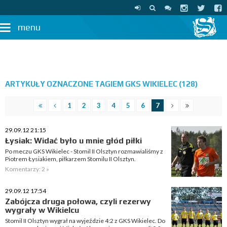
menu
ARTYKUŁY OZNACZONE TAGIEM GKS WIKIELEC (128)
1
2
3
4
5
6
7
29.09.12 21:15
Łysiak: Widać było u mnie głód piłki
Po meczu GKS Wikielec - Stomil II Olsztyn rozmawialiśmy z
Piotrem Łysiakiem, piłkarzem Stomilu II Olsztyn.
Komentarzy: 2 »
29.09.12 17:54
Zabójcza druga połowa, czyli rezerwy
wygrały w Wikielcu
Stomil II Olsztyn wygrał na wyjeździe 4:2 z GKS Wikielec. Do