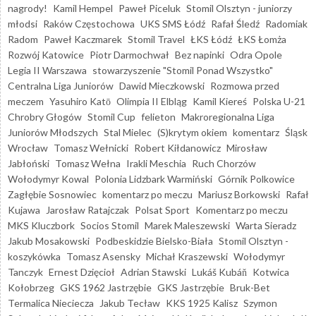
nagrody!
Kamil Hempel
Paweł Piceluk
Stomil Olsztyn - juniorzy
młodsi
Raków Częstochowa
UKS SMS Łódź
Rafał Śledź
Radomiak
Radom
Paweł Kaczmarek
Stomil Travel
ŁKS Łódź
ŁKS Łomża
Rozwój Katowice
Piotr Darmochwał
Bez napinki
Odra Opole
Legia II Warszawa
stowarzyszenie "Stomil Ponad Wszystko"
Centralna Liga Juniorów
Dawid Mieczkowski
Rozmowa przed
meczem
Yasuhiro Katō
Olimpia II Elbląg
Kamil Kiereś
Polska U-21
Chrobry Głogów
Stomil Cup
felieton
Makroregionalna Liga
Juniorów Młodszych
Stal Mielec
(S)krytym okiem
komentarz
Śląsk
Wrocław
Tomasz Wełnicki
Robert Kiłdanowicz
Mirosław
Jabłoński
Tomasz Wełna
Irakli Meschia
Ruch Chorzów
Wołodymyr Kowal
Polonia Lidzbark Warmiński
Górnik Polkowice
Zagłębie Sosnowiec
komentarz po meczu
Mariusz Borkowski
Rafał
Kujawa
Jarosław Ratajczak
Polsat Sport
Komentarz po meczu
MKS Kluczbork
Socios Stomil
Marek Maleszewski
Warta Sieradz
Jakub Mosakowski
Podbeskidzie Bielsko-Biała
Stomil Olsztyn -
koszykówka
Tomasz Asensky
Michał Kraszewski
Wołodymyr
Tanczyk
Ernest Dzięcioł
Adrian Stawski
Lukáš Kubáň
Kotwica
Kołobrzeg
GKS 1962 Jastrzębie
GKS Jastrzębie
Bruk-Bet
Termalica Nieciecza
Jakub Tecław
KKS 1925 Kalisz
Szymon