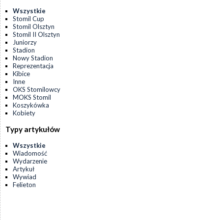
Wszystkie
Stomil Cup
Stomil Olsztyn
Stomil II Olsztyn
Juniorzy
Stadion
Nowy Stadion
Reprezentacja
Kibice
Inne
OKS Stomilowcy
MOKS Stomil
Koszykówka
Kobiety
Typy artykułów
Wszystkie
Wiadomość
Wydarzenie
Artykuł
Wywiad
Felieton