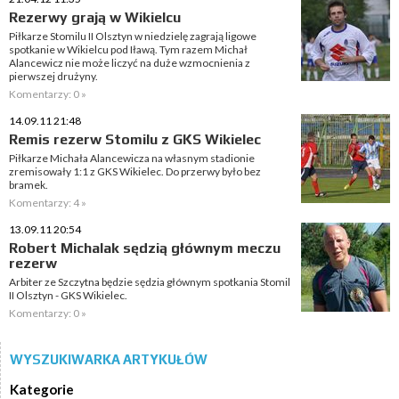
Rezerwy grają w Wikielcu
Piłkarze Stomilu II Olsztyn w niedzielę zagrają ligowe
spotkanie w Wikielcu pod Iławą. Tym razem Michał
Alancewicz nie może liczyć na duże wzmocnienia z
pierwszej drużyny.
Komentarzy: 0 »
14.09.11 21:48
Remis rezerw Stomilu z GKS Wikielec
Piłkarze Michała Alancewicza na własnym stadionie
zremisowały 1:1 z GKS Wikielec. Do przerwy było bez
bramek.
Komentarzy: 4 »
13.09.11 20:54
Robert Michalak sędzią głównym meczu
rezerw
Arbiter ze Szczytna będzie sędzia głównym spotkania Stomil
II Olsztyn - GKS Wikielec.
Komentarzy: 0 »
WYSZUKIWARKA ARTYKUŁÓW
Kategorie