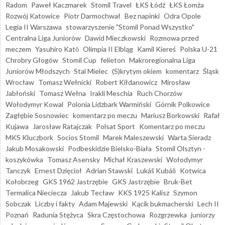
Radom
Paweł Kaczmarek
Stomil Travel
ŁKS Łódź
ŁKS Łomża
Rozwój Katowice
Piotr Darmochwał
Bez napinki
Odra Opole
Legia II Warszawa
stowarzyszenie "Stomil Ponad Wszystko"
Centralna Liga Juniorów
Dawid Mieczkowski
Rozmowa przed
meczem
Yasuhiro Katō
Olimpia II Elbląg
Kamil Kiereś
Polska U-21
Chrobry Głogów
Stomil Cup
felieton
Makroregionalna Liga
Juniorów Młodszych
Stal Mielec
(S)krytym okiem
komentarz
Śląsk
Wrocław
Tomasz Wełnicki
Robert Kiłdanowicz
Mirosław
Jabłoński
Tomasz Wełna
Irakli Meschia
Ruch Chorzów
Wołodymyr Kowal
Polonia Lidzbark Warmiński
Górnik Polkowice
Zagłębie Sosnowiec
komentarz po meczu
Mariusz Borkowski
Rafał
Kujawa
Jarosław Ratajczak
Polsat Sport
Komentarz po meczu
MKS Kluczbork
Socios Stomil
Marek Maleszewski
Warta Sieradz
Jakub Mosakowski
Podbeskidzie Bielsko-Biała
Stomil Olsztyn -
koszykówka
Tomasz Asensky
Michał Kraszewski
Wołodymyr
Tanczyk
Ernest Dzięcioł
Adrian Stawski
Lukáš Kubáň
Kotwica
Kołobrzeg
GKS 1962 Jastrzębie
GKS Jastrzębie
Bruk-Bet
Termalica Nieciecza
Jakub Tecław
KKS 1925 Kalisz
Szymon
Sobczak
Liczby i fakty
Adam Majewski
Kącik bukmacherski
Lech II
Poznań
Radunia Stężyca
Skra Częstochowa
Rozgrzewka
juniorzy