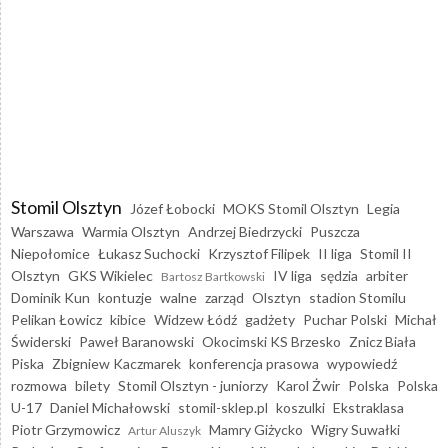
Stomil Olsztyn
Józef Łobocki
MOKS Stomil Olsztyn
Legia
Warszawa
Warmia Olsztyn
Andrzej Biedrzycki
Puszcza
Niepołomice
Łukasz Suchocki
Krzysztof Filipek
II liga
Stomil II
Olsztyn
GKS Wikielec
IV liga
sędzia
arbiter
Bartosz Bartkowski
Dominik Kun
kontuzje
walne
zarząd
Olsztyn
stadion Stomilu
Pelikan Łowicz
kibice
Widzew Łódź
gadżety
Puchar Polski
Michał
Świderski
Paweł Baranowski
Okocimski KS Brzesko
Znicz Biała
Piska
Zbigniew Kaczmarek
konferencja prasowa
wypowiedź
rozmowa
bilety
Stomil Olsztyn - juniorzy
Karol Żwir
Polska
Polska
U-17
Daniel Michałowski
stomil-sklep.pl
koszulki
Ekstraklasa
Piotr Grzymowicz
Mamry Giżycko
Wigry Suwałki
Artur Aluszyk