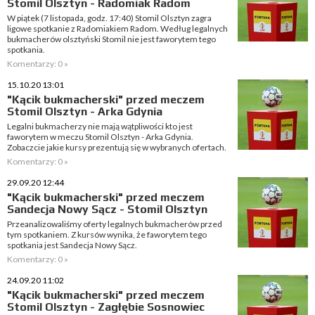
Stomil Olsztyn - Radomiak Radom
W piątek (7 listopada, godz. 17:40) Stomil Olsztyn zagra
ligowe spotkanie z Radomiakiem Radom. Według legalnych
bukmacherów olsztyński Stomil nie jest faworytem tego
spotkania.
Komentarzy: 0 »
15.10.20 13:01
"Kącik bukmacherski" przed meczem
Stomil Olsztyn - Arka Gdynia
Legalni bukmacherzy nie mają wątpliwości kto jest
faworytem w meczu Stomil Olsztyn - Arka Gdynia.
Zobaczcie jakie kursy prezentują się w wybranych ofertach.
Komentarzy: 0 »
29.09.20 12:44
"Kącik bukmacherski" przed meczem
Sandecja Nowy Sącz - Stomil Olsztyn
Przeanalizowaliśmy oferty legalnych bukmacherów przed
tym spotkaniem. Z kursów wynika, że faworytem tego
spotkania jest Sandecja Nowy Sącz.
Komentarzy: 0 »
24.09.20 11:02
"Kącik bukmacherski" przed meczem
Stomil Olsztyn - Zagłębie Sosnowiec