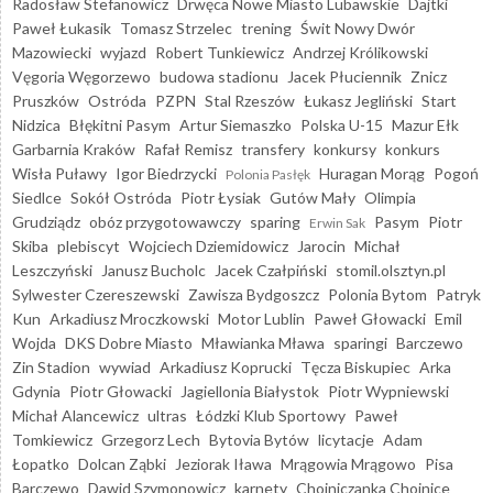
Radosław Stefanowicz
Drwęca Nowe Miasto Lubawskie
Dajtki
Paweł Łukasik
Tomasz Strzelec
trening
Świt Nowy Dwór
Mazowiecki
wyjazd
Robert Tunkiewicz
Andrzej Królikowski
Vęgoria Węgorzewo
budowa stadionu
Jacek Płuciennik
Znicz
Pruszków
Ostróda
PZPN
Stal Rzeszów
Łukasz Jegliński
Start
Nidzica
Błękitni Pasym
Artur Siemaszko
Polska U-15
Mazur Ełk
Garbarnia Kraków
Rafał Remisz
transfery
konkursy
konkurs
Wisła Puławy
Igor Biedrzycki
Huragan Morąg
Pogoń
Polonia Pasłęk
Siedlce
Sokół Ostróda
Piotr Łysiak
Gutów Mały
Olimpia
Grudziądz
obóz przygotowawczy
sparing
Pasym
Piotr
Erwin Sak
Skiba
plebiscyt
Wojciech Dziemidowicz
Jarocin
Michał
Leszczyński
Janusz Bucholc
Jacek Czałpiński
stomil.olsztyn.pl
Sylwester Czereszewski
Zawisza Bydgoszcz
Polonia Bytom
Patryk
Kun
Arkadiusz Mroczkowski
Motor Lublin
Paweł Głowacki
Emil
Wojda
DKS Dobre Miasto
Mławianka Mława
sparingi
Barczewo
Zin Stadion
wywiad
Arkadiusz Koprucki
Tęcza Biskupiec
Arka
Gdynia
Piotr Głowacki
Jagiellonia Białystok
Piotr Wypniewski
Michał Alancewicz
ultras
Łódzki Klub Sportowy
Paweł
Tomkiewicz
Grzegorz Lech
Bytovia Bytów
licytacje
Adam
Łopatko
Dolcan Ząbki
Jeziorak Iława
Mrągowia Mrągowo
Pisa
Barczewo
Dawid Szymonowicz
karnety
Chojniczanka Chojnice