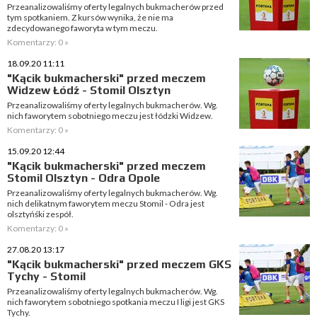
Przeanalizowaliśmy oferty legalnych bukmacherów przed
tym spotkaniem. Z kursów wynika, że nie ma
zdecydowanego faworyta w tym meczu.
Komentarzy: 0 »
18.09.20 11:11
"Kącik bukmacherski" przed meczem
Widzew Łódź - Stomil Olsztyn
Przeanalizowaliśmy oferty legalnych bukmacherów. Wg.
nich faworytem sobotniego meczu jest łódzki Widzew.
Komentarzy: 0 »
15.09.20 12:44
"Kącik bukmacherski" przed meczem
Stomil Olsztyn - Odra Opole
Przeanalizowaliśmy oferty legalnych bukmacherów. Wg.
nich delikatnym faworytem meczu Stomil - Odra jest
olsztyńśki zespół.
Komentarzy: 0 »
27.08.20 13:17
"Kącik bukmacherski" przed meczem GKS
Tychy - Stomil
Przeanalizowaliśmy oferty legalnych bukmacherów. Wg.
nich faworytem sobotniego spotkania meczu I ligi jest GKS
Tychy.