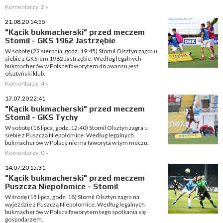
Komentarzy: 2 »
21.08.20 14:55
"Kącik bukmacherski" przed meczem
Stomil - GKS 1962 Jastrzębie
W sobotę (22 sierpnia, godz. 19:45) Stomil Olsztyn zagra u
siebie z GKS-em 1962 Jastrzębie. Według legalnych
bukmacherów w Polsce faworytem do awansu jest
olsztyński klub.
Komentarzy: 4 »
17.07.20 22:41
"Kącik bukmacherski" przed meczem
Stomil - GKS Tychy
W sobotę (18 lipca, godz. 12:40) Stomil Olsztyn zagra u
siebie z Puszczą Niepołomice. Według legalnych
bukmacherów w Polsce nie ma faworyta w tym meczu.
Komentarzy: 0 »
14.07.20 15:31
"Kącik bukmacherski" przed meczem
Puszcza Niepołomice - Stomil
W środę (15 lipca, godz. 18) Stomil Olsztyn zagra na
wyjeździe z Puszczą Niepołomice. Według legalnych
bukmacherów w Polsce faworytem tego spotkania się
gospodarzem.