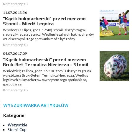
Komentarzy: 0 »
11.07.20 13:56
"Kącik bukmacherski" przed meczem
Stomil - Miedź Legnica
W sobotę (11 lipca, godz. 17:40) Stomil Olsztyn zagra u
siebie z Miedzią Legnica. Według legalnych bukmacherów
w Polsce wynik tego spotkania może być różny.
Komentarzy: 0 »
04.07.20 17:09
“Kącik bukmacherski” przed meczem
Bruk-Bet Termalica Nieciecza - Stomil
W niedzielę (5 lipca, godz. 15:10) Stomil Olsztyn zagra na
wyjeździe z Bruk-Betem Termalicą Nieciecza. Według
legalnych bukmacherów faworytem tego spotkania są
gospodarze.
Komentarzy: 0 »
WYSZUKIWARKA ARTYKUŁÓW
Kategorie
Wszystkie
Stomil Cup