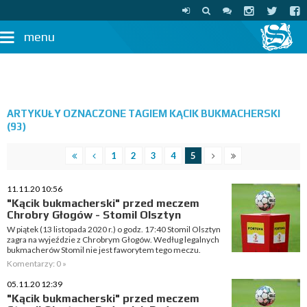
menu
ARTYKUŁY OZNACZONE TAGIEM KĄCIK BUKMACHERSKI
(93)
1
2
3
4
5
11.11.20 10:56
"Kącik bukmacherski" przed meczem
Chrobry Głogów - Stomil Olsztyn
W piątek (13 listopada 2020 r.) o godz. 17:40 Stomil Olsztyn
zagra na wyjeździe z Chrobrym Głogów. Według legalnych
bukmacherów Stomil nie jest faworytem tego meczu.
Komentarzy: 0 »
05.11.20 12:39
"Kącik bukmacherski" przed meczem