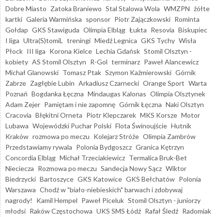
Dobre Miasto
Zatoka Braniewo
Stal Stalowa Wola
WMZPN
żółte
kartki
Galeria Warmińska
sponsor
Piotr Zajączkowski
Rominta
Gołdap
GKS Stawiguda
Olimpia Elbląg
Łukta
Resovia
Biskupiec
I liga
Ultra(S)tomiL
treningi
Miedź Legnica
GKS Tychy
Wisła
Płock
III liga
Korona Kielce
Lechia Gdańsk
Stomil Olsztyn -
kobiety
AS Stomil Olsztyn
R-Gol
terminarz
Paweł Alancewicz
Michał Glanowski
Tomasz Ptak
Szymon Kaźmierowski
Górnik
Zabrze
Zagłębie Lubin
Arkadiusz Czarnecki
Orange Sport
Warta
Poznań
Bogdanka Łęczna
Mindaugas Kalonas
Olimpia Olsztynek
Adam Zejer
Pamiętam i nie zapomnę
Górnik Łęczna
Naki Olsztyn
Cracovia
Błękitni Orneta
Piotr Klepczarek
MKS Korsze
Motor
Lubawa
Wojewódzki Puchar Polski
Flota Świnoujście
Hutnik
Kraków
rozmowa po meczu
Kolejarz Stróże
Olimpia Zambrów
Przedstawiamy rywala
Polonia Bydgoszcz
Granica Kętrzyn
Concordia Elbląg
Michał Trzeciakiewicz
Termalica Bruk-Bet
Nieciecza
Rozmowa po meczu
Sandecja Nowy Sącz
Wiktor
Biedrzycki
Bartoszyce
GKS Katowice
GKS Bełchatów
Polonia
Warszawa
Chodź w "biało-niebieskich" barwach i zdobywaj
nagrody!
Kamil Hempel
Paweł Piceluk
Stomil Olsztyn - juniorzy
młodsi
Raków Częstochowa
UKS SMS Łódź
Rafał Śledź
Radomiak