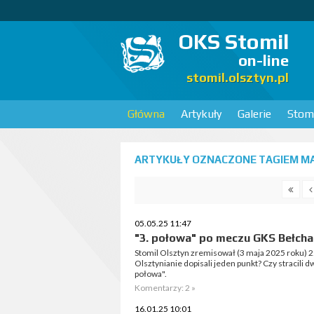
OKS Stomil
on-line
stomil.olsztyn.pl
Główna
Artykuły
Galerie
Stomi
ARTYKUŁY OZNACZONE TAGIEM MA
05.05.25 11:47
"3. połowa" po meczu GKS Bełcha
Stomil Olsztyn zremisował (3 maja 2025 roku) 
Olsztynianie dopisali jeden punkt? Czy stracili 
połowa".
Komentarzy: 2 »
16.01.25 10:01