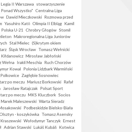
Legia II Warszawa
stowarzyszenie
l Ponad Wszystko"
Centralna Liga
ów
Dawid Mieczkowski
Rozmowa przed
m
Yasuhiro Katō
Olimpia II Elbląg
Kamil
Polska U-21
Chrobry Głogów
Stomil
elieton
Makroregionalna Liga Juniorów
zych
Stal Mielec
(S)krytym okiem
arz
Śląsk Wrocław
Tomasz Wełnicki
 Kiłdanowicz
Mirosław Jabłoński
z Wełna
Irakli Meschia
Ruch Chorzów
ymyr Kowal
Polonia Lidzbark Warmiński
 Polkowice
Zagłębie Sosnowiec
arz po meczu
Mariusz Borkowski
Rafał
a
Jarosław Ratajczak
Polsat Sport
arz po meczu
MKS Kluczbork
Socios
Marek Maleszewski
Warta Sieradz
Mosakowski
Podbeskidzie Bielsko-Biała
 Olsztyn - koszykówka
Tomasz Asensky
 Kraszewski
Wołodymyr Tanczyk
Ernest
ł
Adrian Stawski
Lukáš Kubáň
Kotwica