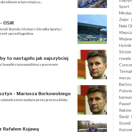
 określenie w tym miejscu...
Sport
Mindau
Zejer
 - OSiR
Naki O
cieli Stomilu Olsztyn i Ośrodka Sportu i
Klepcz
rzeń sprzed tygodnia.
Wojewó
Hutnik
Stróże
y to nastąpiło jak najszybciej
rywala
Concor
i Suwałki rozmawialiśmy z prezesem
Termal
meczu
Bartos
Poloni
lsztyn - Mariusza Borkowskiego
barwac
się oświadczenie wydane przez prezesa klubu
Paweł 
Raków
Śledź
Stomil 
 z Rafałem Kujawą
Katow