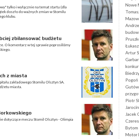
Nowe M
y" tylko i wyłącznie na temat startu (dla
Tomasz
piątek doszło do ważnych zmian w Stomilu
ego klubu.
Mazowi
Andrze
budowa
bciej zbilansować budżetu
Prusz
idze. O komentarz w tej sprawie poprosiliśmy
Łukasz 
skiego.
Artur 
Garbar
konkur
Biedrz
ch z miasta
Pogoń 
apitału zakładowego Stomilu Olsztyn SA.
Gutów
udżetu miasta.
przyg
Piotr S
Jarocin
Borkowskiego
Jacek 
e dotyczące meczu Stomil Olsztyn - Olimpia
Czeres
Bytom
Motor 