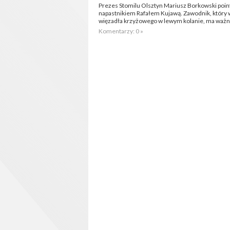
Prezes Stomilu Olsztyn Mariusz Borkowski poinf
napastnikiem Rafałem Kujawą. Zawodnik, który w
więzadła krzyżowego w lewym kolanie, ma waż
Komentarzy: 0 »