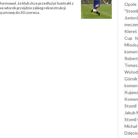
ormował, że klub chce przedłużyć kontrakt z
Opole
e wtorek przejdzie zabieg rekonstrukcji
"Stomi
ną umowę do 30 czerwca.
Junior
mecze
Kiereś
Cup
f
Młods
koment
Robert
Tomas
Wołod
Górnik
koment
Kujaw
Koment
Stomil
Jakub 
Stomil
Michał
Dzięcio