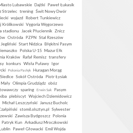
iasto Lubawskie
Dajtki
Paweł Łukasik
 Strzelec
trening
Świt Nowy Dwór
ecki
wyjazd
Robert Tunkiewicz
j Królikowski
Vęgoria Węgorzewo
 stadionu
Jacek Płuciennik
Znicz
ków
Ostróda
PZPN
Stal Rzeszów
Jegliński
Start Nidzica
Błękitni Pasym
Siemaszko
Polska U-15
Mazur Ełk
nia Kraków
Rafał Remisz
transfery
sy
konkurs
Wisła Puławy
Igor
ycki
Huragan Morąg
Polonia Pasłęk
Siedlce
Sokół Ostróda
Piotr Łysiak
 Mały
Olimpia Grudziądz
obóz
otowawczy
sparing
Pasym
Erwin Sak
kiba
plebiscyt
Wojciech Dziemidowicz
Michał Leszczyński
Janusz Bucholc
Czałpiński
stomil.olsztyn.pl
Sylwester
zewski
Zawisza Bydgoszcz
Polonia
Patryk Kun
Arkadiusz Mroczkowski
Lublin
Paweł Głowacki
Emil Wojda