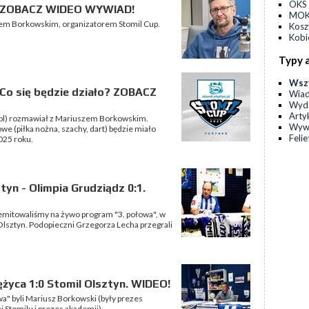
OKS 
p. ZOBACZ WIDEO WYWIAD!
MOKS
em Borkowskim, organizatorem Stomil Cup.
Kos
Kobi
Typy 
Wsz
 Co się będzie działo? ZOBACZ
Wia
Wyda
Arty
n.pl) rozmawiał z Mariuszem Borkowskim.
Wyw
e (piłka nożna, szachy, dart) będzie miało
Feli
025 roku.
tyn - Olimpia Grudziądz 0:1.
emitowaliśmy na żywo program "3. połowa", w
lsztyn. Podopieczni Grzegorza Lecha przegrali
życa 1:0 Stomil Olsztyn. WIDEO!
a" byli Mariusz Borkowski (były prezes
j Stomilu i prezes akademii).