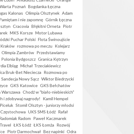
Warta Poznań
Bogdanka Łęczna
gas Kalonas
Olimpia Olsztynek
Adam
Pamiętam i nie zapomnę
Górnik Łęczna
lsztyn
Cracovia
Błękitni Orneta
Piotr
arek
MKS Korsze
Motor Lubawa
dzki Puchar Polski
Flota Świnoujście
 Kraków
rozmowa po meczu
Kolejarz
Olimpia Zambrów
Przedstawiamy
Polonia Bydgoszcz
Granica Kętrzyn
dia Elbląg
Michał Trzeciakiewicz
ica Bruk-Bet Nieciecza
Rozmowa po
Sandecja Nowy Sącz
Wiktor Biedrzycki
zyce
GKS Katowice
GKS Bełchatów
a Warszawa
Chodź w "biało-niebieskich"
h i zdobywaj nagrody!
Kamil Hempel
Piceluk
Stomil Olsztyn - juniorzy młodsi
 Częstochowa
UKS SMS Łódź
Rafał
Radomiak Radom
Paweł Kaczmarek
Travel
ŁKS Łódź
ŁKS Łomża
Rozwój
ice
Piotr Darmochwał
Bez napinki
Odra