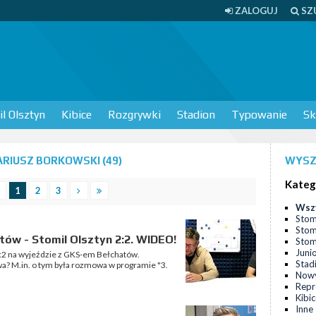
ZALOGUJ
SZ
l Olsztyn
Kibice
Rozgrywki
Stadion
Typowanie
Sk
RIUSZ BORKOWSKI (49)
WYSZ
Kateg
1
2
3
Wsz
Stom
Stom
tów - Stomil Olsztyn 2:2. WIDEO!
Stomi
Juni
2:2 na wyjeździe z GKS-em Bełchatów.
Stad
dwa? M.in. o tym była rozmowa w programie "3.
Nowy
Repr
Kibi
Inne