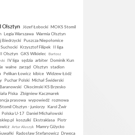
l Olsztyn
Józef Łobocki
MOKS Stomil
n
Legia Warszawa
Warmia Olsztyn
j Biedrzycki
Puszcza Niepołomice
 Suchocki
Krzysztof Filipek
II liga
II Olsztyn
GKS Wikielec
Bartosz
IV liga
sędzia
arbiter
Dominik Kun
ski
je
walne
zarząd
Olsztyn
stadion
u
Pelikan Łowicz
kibice
Widzew Łódź
y
Puchar Polski
Michał Świderski
Baranowski
Okocimski KS Brzesko
iała Piska
Zbigniew Kaczmarek
encja prasowa
wypowiedź
rozmowa
Stomil Olsztyn - juniorzy
Karol Żwir
Polska U-17
Daniel Michałowski
sklep.pl
koszulki
Ekstraklasa
Piotr
owicz
Mamry Giżycko
Artur Aluszyk
Suwałki
Radosław Stefanowicz
Drwęca