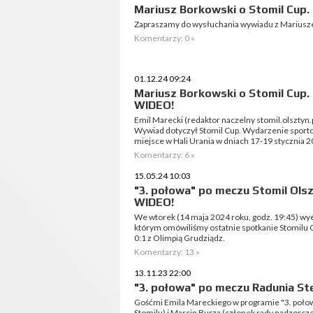
Mariusz Borkowski o Stomil Cu
Zapraszamy do wysłuchania wywiadu z Mariusz
Komentarzy: 0 »
01.12.24 09:24
Mariusz Borkowski o Stomil Cup.
WIDEO!
Emil Marecki (redaktor naczelny stomil.olszty
Wywiad dotyczył Stomil Cup. Wydarzenie sportow
miejsce w Hali Urania w dniach 17-19 stycznia 2
Komentarzy: 6 »
15.05.24 10:03
"3. połowa" po meczu Stomil Olsz
WIDEO!
We wtorek (14 maja 2024 roku, godz. 19:45) wy
którym omówiliśmy ostatnie spotkanie Stomilu O
0:1 z Olimpią Grudziądz.
Komentarzy: 13 »
13.11.23 22:00
"3. połowa" po meczu Radunia Stę
Gośćmi Emila Mareckiego w programie "3. połow
Stomilu) i Marcin Burza (członek rady nadzorcze