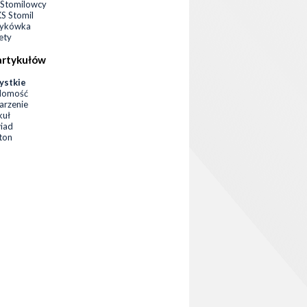
Stomilowcy
 Stomil
zykówka
ety
artykułów
ystkie
domość
rzenie
kuł
iad
eton