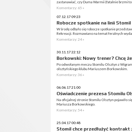
zastanawiać, czy Duma Warmii (fatalnie brzmi to
Komentarzy: 65 »
07.12.17 09:23
Robocze spotkanie na linii Stomil
W środę odbyło się robocze spotkanie przedstawi
Rekreacji. Rozmawiano na temat feralnych wyda
Komentarzy: 24 »
30.11.17 22:12
Borkowski: Nowy trener? Chcę żeb
Po odwołanym meczu Stomilu Olsztyn z Wigram
olsztyńskiego klubu Mariuszem Borkowskim.
Komentarzy: 36 »
06.06.17 21:00
Oświadczenie prezesa Stomilu O
Na oficjalnej stronie Stomilu Olsztyn pojawiło 
Mariusza Borkowskiego.
Komentarzy: 54 »
25.04.17 00:48
Stomil chce przedłużyć kontrakt