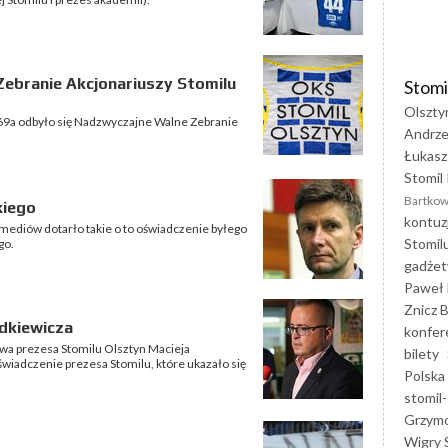
ebranie Akcjonariuszy Stomilu
Stomi
Olszty
o 69a odbyło się Nadzwyczajne Walne Zebranie
Andrze
Łukasz
Stomil 
Bartkow
kiego
kontuz
mediów dotarło takie o to oświadczenie byłego
Stomil
go.
gadżet
Paweł 
Znicz B
dkiewicza
konfer
wa prezesa Stomilu Olsztyn Macieja
bilety
wiadczenie prezesa Stomilu, które ukazało się
Polska
stomil-
Grzym
Wigry 