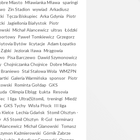
bre Miasto
Mławianka Mława
sparingi
ewo
Zin Stadion
wywiad
Arkadiusz
ki
Tęcza Biskupiec
Arka Gdynia
Piotr
cki
Jagiellonia Białystok
Piotr
ewski
Michał Alancewicz
ultras
Łódzki
portowy
Paweł Tomkiewicz
Grzegorz
Bytovia Bytów
licytacje
Adam Łopatko
 Ząbki
Jeziorak Iława
Mrągowia
wo
Pisa Barczewo
Dawid Szymonowicz
y
Chojniczanka Chojnice
Dobre Miasto
 Braniewo
Stal Stalowa Wola
WMZPN
artki
Galeria Warmińska
sponsor
Piotr
kowski
Rominta Gołdap
GKS
uda
Olimpia Elbląg
Łukta
Resovia
iec
I liga
Ultra(S)tomiL
treningi
Miedź
a
GKS Tychy
Wisła Płock
III liga
 Kielce
Lechia Gdańsk
Stomil Olsztyn -
y
AS Stomil Olsztyn
R-Gol
terminarz
Alancewicz
Michał Glanowski
Tomasz
Szymon Kaźmierowski
Górnik Zabrze
ie Lubin
Arkadiusz Czarnecki
Orange