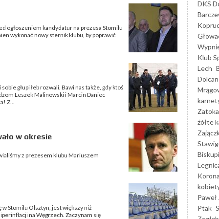
DKS Do
Barcz
Kopruc
rzed ogłoszeniem kandydatur na prezesa Stomilu
ien wykonać nowy sternik klubu, by poprawić
Głowa
Wypni
Klub S
Lech
Dolcan
sobie głupi łeb rozwali. Bawi nas także, gdy ktoś
Mrągo
i widzom Leszek Malinowski i Marcin Daniec
karnet
! Z...
Zatoka
żółte k
Zającz
wało w okresie
Stawig
Biskup
awialiśmy z prezesem klubu Mariuszem
Legnic
Korona
kobiet
Paweł 
Ptak
ę w Stomilu Olsztyn, jest większy niż
iperinflacji na Węgrzech. Zaczynam się
Zagłęb