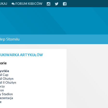
UKAJ
FORUM KIBICÓW
lep Stomilu
UKIWARKA ARTYKUŁÓW
orie
ystkie
il Cup
il Olsztyn
l II Olsztyn
orzy
ion
 Stadion
ezentacja
ce