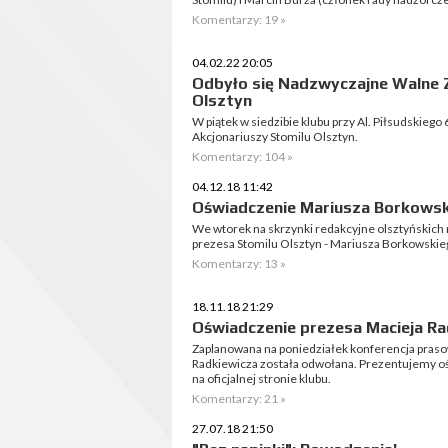
Komentarzy: 19 »
04.02.22 20:05
Odbyło się Nadzwyczajne Walne Z
Olsztyn
W piątek w siedzibie klubu przy Al. Piłsudskieg
Akcjonariuszy Stomilu Olsztyn.
Komentarzy: 104 »
04.12.18 11:42
Oświadczenie Mariusza Borkows
We wtorek na skrzynki redakcyjne olsztyńskich 
prezesa Stomilu Olsztyn - Mariusza Borkowskie
Komentarzy: 13 »
18.11.18 21:29
Oświadczenie prezesa Macieja Ra
Zaplanowana na poniedziałek konferencja praso
Radkiewicza została odwołana. Prezentujemy oś
na oficjalnej stronie klubu.
Komentarzy: 21 »
27.07.18 21:50