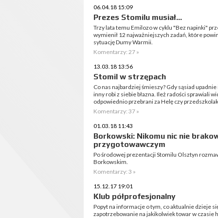
06.04.18 15:09
Prezes Stomilu musiał...
Trzy lata temu Emilozo w cyklu "Bez napinki" p
wymienił 12 najważniejszych zadań, które powin
sytuację Dumy Warmii.
Komentarzy: 27 »
13.03.18 13:56
Stomil w strzępach
Co nas najbardziej śmieszy? Gdy sąsiad upadnie i 
inny robi z siebie błazna. Ileż radości sprawial
odpowiednio przebrani za Helę czy przedszkolaka
Komentarzy: 37 »
01.03.18 11:43
Borkowski: Nikomu nic nie brako
przygotowawczym
Po środowej prezentacji Stomilu Olsztyn rozm
Borkowskim.
Komentarzy: 3 »
15.12.17 19:01
Klub półprofesjonalny
Popyt na informacje o tym, co aktualnie dzieje si
zapotrzebowanie na jakikolwiek towar w czasie h