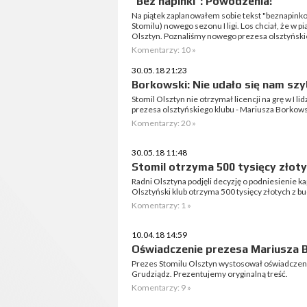
"Bez napinki": Powodzenia!
Na piątek zaplanowałem sobie tekst "beznapinkow
Stomilu) nowego sezonu I ligi. Los chciał, że w 
Olsztyn. Poznaliśmy nowego prezesa olsztyński
Komentarzy: 10 »
30.05.18 21:23
Borkowski: Nie udało się nam szy
Stomil Olsztyn nie otrzymał licencji na grę w I l
prezesa olsztyńskiego klubu - Mariusza Borkow
Komentarzy: 20 »
30.05.18 11:48
Stomil otrzyma 500 tysięcy złoty
Radni Olsztyna podjęli decyzję o podniesienie k
Olsztyński klub otrzyma 500 tysięcy złotych z b
Komentarzy: 1 »
10.04.18 14:59
Oświadczenie prezesa Mariusza 
Prezes Stomilu Olsztyn wystosował oświadczeni
Grudziądz. Prezentujemy oryginalną treść.
Komentarzy: 9 »